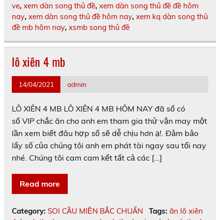
ve
,
xem dàn song thủ đề
,
xem dàn song thủ đề đề hôm
nay
,
xem dàn song thủ đề hôm nay
,
xem kq dàn song thủ
đề mb hôm nay
,
xsmb song thủ đề
lô xiên 4 mb
14/04/2021
admin
LÔ XIÊN 4 MB LÔ XIÊN 4 MB HÔM NAY đã số có
số VIP chắc ăn cho anh em tham gia thử vận may một
lần xem biết đâu hợp số sẽ dễ chịu hơn ạ!. Đảm bảo
lấy số của chúng tôi anh em phát tài ngay sau tối nay
nhé. Chúng tôi cam cam kết tất cả các […]
Read more
Category:
SOI CẦU MIỀN BẮC CHUẨN
Tags:
ăn lô xiên