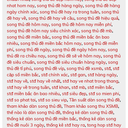
nhat hom nay
,
song thủ đề hàng ngày
,
song thủ đề hàng
ngày chính xác
,
song thủ đề hay ra trong tuần
,
song thủ
đề hay về
,
song thủ đề hay về cầu
,
song thủ đề hiệu quả
,
song thủ đề hôm nay
,
song thủ đề hôm nay miễn phí
,
song thủ đề hôm nay siêu chính xác
,
song thủ đề mb
,
song thủ đề miền bắc
,
song thủ đề miền bắc ăn bao
nhiêu
,
song thủ đề miền bắc hôm nay
,
song thủ đề miễn
phí
,
song thủ đề ngày
,
song thủ đề ngày hôm nay
,
song
thủ đề ra chiều nay
,
song thủ đề sẽ về hôm nay
,
song thủ
đề siêu chuẩn
,
song thủ đề siêu chuẩn hàng ngày
,
song
thủ đề tỉ phú
,
song thủ đề víp
,
song thủ đề xsmb
,
stđ
,
stđ
cặp số miền bắc
,
stđ chính xác
,
stđ gan
,
stđ hàng ngày
,
stđ hay về
,
stđ hay về nhất
,
stđ hay ve nhat trong thang
,
stđ hay về trong tuần
,
stđ khan
,
stđ mb
,
stđ miền bắc
,
stđ miền bắc ăn bao nhiêu
,
stđ siêu đẹp
,
stđ so mien phi
,
stđ so phat tai
,
stđ so sieu vip
,
Tần suất dàn song thủ đề
,
tham khảo dàn song thủ đề
,
Tham khảo song thu XSMB
,
thế nào là dàn song thủ đề
,
thống kê dàn song thủ đề
,
thống kê dàn song thủ đề miền bắc
,
thống kê dàn song
thủ đề nuôi 3 ngày
,
thống kê stđ hay ra
,
tong hop stđ hay