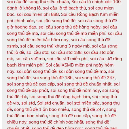
soi cầu đề song thủ siêu chuẩn
,
Soi cầu lô chính xác 100
đánh lô không lỗ
,
soi cầu lô tô bạch thủ
,
soi cau mien
bac
,
soi cau mien phi 888
,
Soi cầu Rồng Bạch Kim miễn
phí chính xác
,
soi cầu song thủ đề
,
soi cầu song thủ đề
giờ hoàng đạo
,
soi cầu song thủ đề hàng ngày
,
soi cầu
song thủ đề mb
,
soi cầu song thủ đề mb miễn phí
,
soi cầu
song thủ đề miền bắc hôm nay
,
soi cầu song thủ đề
xsmb
,
soi cầu song thủ khung 3 ngày mb
,
soi cầu song
thủ lô đề
,
soi cầu stđ
,
soi cầu stđ 188
,
soi cầu stđ dàn
mb
,
soi cầu stđ mb
,
soi cầu stđ miễn phí
,
soi cầu stđ rồng
bạch kim miễn phí
,
Soi cầu XSMB miễn phí ngày hôm
nay
,
soi dàn song thủ đề
,
soi dàn song thủ đề mb
,
soi
song thủ đề
,
soi song thủ đề 18h
,
soi song thủ đề 247
,
soi song thủ đề cao cấp
,
soi song thủ đề chuẩn nhất
,
soi
song thủ đề đại phát
,
soi song thủ đề hôm nay
,
soi song
thủ đề rbk
,
soi song thủ đề rồng bạch kim
,
soi song thủ
đề víp
,
soi stđ
,
Soi stđ chuẩn
,
soi stđ miền bắc
,
song thu
đề
,
song thủ đề 1 ăn bao nhiêu
,
song thủ đề 247
,
song
thủ đề an bao nhiêu
,
song thủ đề cao cấp
,
song thủ đề
chiều nay
,
song thủ đề chính xác nhất
,
song thủ đề
chuẩn nhất
,
song thủ đề đẹp hôm nay
,
song thủ đề dep