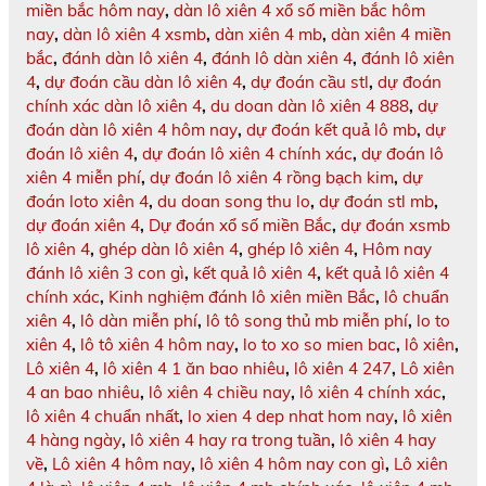
miền bắc hôm nay
,
dàn lô xiên 4 xổ số miền bắc hôm
nay
,
dàn lô xiên 4 xsmb
,
dàn xiên 4 mb
,
dàn xiên 4 miền
bắc
,
đánh dàn lô xiên 4
,
đánh lô dàn xiên 4
,
đánh lô xiên
4
,
dự đoán cầu dàn lô xiên 4
,
dự đoán cầu stl
,
dự đoán
chính xác dàn lô xiên 4
,
du doan dàn lô xiên 4 888
,
dự
đoán dàn lô xiên 4 hôm nay
,
dự đoán kết quả lô mb
,
dự
đoán lô xiên 4
,
dự đoán lô xiên 4 chính xác
,
dự đoán lô
xiên 4 miễn phí
,
dự đoán lô xiên 4 rồng bạch kim
,
dự
đoán loto xiên 4
,
du doan song thu lo
,
dự đoán stl mb
,
dự đoán xiên 4
,
Dự đoán xổ số miền Bắc
,
dự đoán xsmb
lô xiên 4
,
ghép dàn lô xiên 4
,
ghép lô xiên 4
,
Hôm nay
đánh lô xiên 3 con gì
,
kết quả lô xiên 4
,
kết quả lô xiên 4
chính xác
,
Kinh nghiệm đánh lô xiên miền Bắc
,
lô chuẩn
xiên 4
,
lô dàn miễn phí
,
lô tô song thủ mb miễn phí
,
lo to
xiên 4
,
lô tô xiên 4 hôm nay
,
lo to xo so mien bac
,
lô xiên
,
Lô xiên 4
,
lô xiên 4 1 ăn bao nhiêu
,
lô xiên 4 247
,
Lô xiên
4 an bao nhiêu
,
lô xiên 4 chiều nay
,
lô xiên 4 chính xác
,
lô xiên 4 chuẩn nhất
,
lo xien 4 dep nhat hom nay
,
lô xiên
4 hàng ngày
,
lô xiên 4 hay ra trong tuần
,
lô xiên 4 hay
về
,
Lô xiên 4 hôm nay
,
lô xiên 4 hôm nay con gì
,
Lô xiên