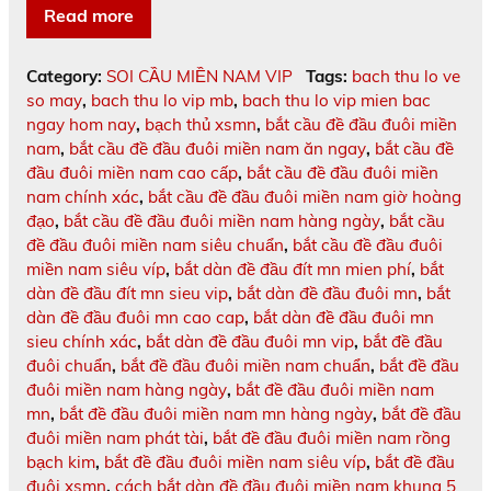
Read more
Category:
SOI CẦU MIỀN NAM VIP
Tags:
bach thu lo ve
so may
,
bach thu lo vip mb
,
bach thu lo vip mien bac
ngay hom nay
,
bạch thủ xsmn
,
bắt cầu đề đầu đuôi miền
nam
,
bắt cầu đề đầu đuôi miền nam ăn ngay
,
bắt cầu đề
đầu đuôi miền nam cao cấp
,
bắt cầu đề đầu đuôi miền
nam chính xác
,
bắt cầu đề đầu đuôi miền nam giờ hoàng
đạo
,
bắt cầu đề đầu đuôi miền nam hàng ngày
,
bắt cầu
đề đầu đuôi miền nam siêu chuẩn
,
bắt cầu đề đầu đuôi
miền nam siêu víp
,
bắt dàn đề đầu đít mn mien phí
,
bắt
dàn đề đầu đít mn sieu vip
,
bắt dàn đề đầu đuôi mn
,
bắt
dàn đề đầu đuôi mn cao cap
,
bắt dàn đề đầu đuôi mn
sieu chính xác
,
bắt dàn đề đầu đuôi mn vip
,
bắt đề đầu
đuôi chuẩn
,
bắt đề đầu đuôi miền nam chuẩn
,
bắt đề đầu
đuôi miền nam hàng ngày
,
bắt đề đầu đuôi miền nam
mn
,
bắt đề đầu đuôi miền nam mn hàng ngày
,
bắt đề đầu
đuôi miền nam phát tài
,
bắt đề đầu đuôi miền nam rồng
bạch kim
,
bắt đề đầu đuôi miền nam siêu víp
,
bắt đề đầu
đuôi xsmn
,
cách bắt dàn đề đầu đuôi miền nam khung 5