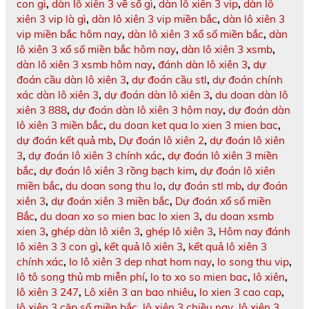
con gì
,
dàn lô xiên 3 về số gì
,
dàn lô xiên 3 vip
,
dàn lô
xiên 3 vip là gì
,
dàn lô xiên 3 vip miền bắc
,
dàn lô xiên 3
vip miền bắc hôm nay
,
dàn lô xiên 3 xổ số miền bắc
,
dàn
lô xiên 3 xổ số miền bắc hôm nay
,
dàn lô xiên 3 xsmb
,
dàn lô xiên 3 xsmb hôm nay
,
đánh dàn lô xiên 3
,
dự
đoán cầu dàn lô xiên 3
,
dự đoán cầu stl
,
dự đoán chính
xác dàn lô xiên 3
,
dự đoán dàn lô xiên 3
,
du doan dàn lô
xiên 3 888
,
dự đoán dàn lô xiên 3 hôm nay
,
dự đoán dàn
lô xiên 3 miền bắc
,
du doan ket qua lo xien 3 mien bac
,
dự đoán kết quả mb
,
Dự đoán lô xiên 2
,
dự đoán lô xiên
3
,
dự đoán lô xiên 3 chính xác
,
dự đoán lô xiên 3 miền
bắc
,
dự đoán lô xiên 3 rồng bạch kim
,
dự đoán lô xiên
miền bắc
,
du doan song thu lo
,
dự đoán stl mb
,
dự đoán
xiên 3
,
dự đoán xiên 3 miền bắc
,
Dự đoán xổ số miền
Bắc
,
du doan xo so mien bac lo xien 3
,
du doan xsmb
xien 3
,
ghép dàn lô xiên 3
,
ghép lô xiên 3
,
Hôm nay đánh
lô xiên 3 3 con gì
,
kết quả lô xiên 3
,
kết quả lô xiên 3
chính xác
,
lo lô xiên 3 dep nhat hom nay
,
lo song thu vip
,
lô tô song thủ mb miễn phí
,
lo to xo so mien bac
,
lô xiên
,
lô xiên 3 247
,
Lô xiên 3 an bao nhiêu
,
lo xien 3 cao cap
,
lô xiên 3 cặp số miền bắc
,
lô xiên 3 chiều nay
,
lô xiên 3