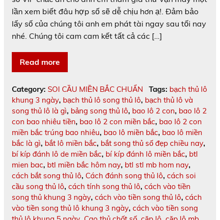
lần xem biết đâu hợp số sẽ dễ chịu hơn ạ!. Đảm bảo
lấy số của chúng tôi anh em phát tài ngay sau tối nay
nhé. Chúng tôi cam cam kết tất cả các […]
Read more
Category:
SOI CẦU MIỀN BẮC CHUẨN
Tags:
bạch thủ lô
khung 3 ngày
,
bạch thủ lô song thủ lô
,
bạch thủ lô và
song thủ lô là gì
,
bảng song thủ lô
,
bao lô 2 con
,
bao lô 2
con bao nhiêu tiền
,
bao lô 2 con miền bắc
,
bao lô 2 con
miền bắc trúng bao nhiêu
,
bao lô miền bắc
,
bao lô miền
bắc là gì
,
bắt lô miền bắc
,
bắt song thủ số đẹp chiều nay
,
bí kíp đánh lô de miền bắc
,
bí kíp đánh lô miền bắc
,
btl
mien bac
,
btl miền bắc hôm nay
,
btl stl mb hom nay
,
cách bắt song thủ lô
,
Cách đánh song thủ lô
,
cách soi
cầu song thủ lô
,
cách tính song thủ lô
,
cách vào tiền
song thủ khung 3 ngày
,
cách vào tiền song thủ lô
,
cách
vào tiền song thủ lô khung 3 ngày
,
cách vào tiền song
thủ lô khung 5 ngày
,
Cao thủ chốt số
,
cặp lô
,
cặp lô mb
,