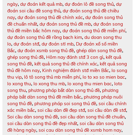
ngày
,
dự đoán kết quả mb
,
dự đoán lô đề song thủ
,
dự
đoán soi cầu đề song thủ
,
dự đoán song thủ đề chiều
nay
,
dự đoán song thủ đề chính xác
,
dự đoán song thủ
đề chuẩn nhất
,
dự đoán song thủ đề mb
,
dự đoán song
thủ đề miền bắc hôm nay
,
dự đoán song thủ đề miễn phí
,
dự đoán song thủ đề rồng bạch kim
,
du doan song thu
lo
,
dự đoán stđ
,
dự đoán stl mb
,
Dự đoán xổ số miền
Bắc
,
dự đoán xsmb song thủ đề
,
ghép dàn song thủ đề
,
ghép song thủ đề
,
Hôm nay đánh stđ 3 con gì
,
kết quả
song thủ đề
,
kết quả song thủ đề chính xác
,
kết quả song
thủ đề hôm nay
,
Kinh nghiệm đánh stđ miền Bắc
,
lo song
thu vip
,
lô tô song thủ mb miễn phí
,
lo to xo so mien bac
,
lo xong thu
,
lo xong thu mb
,
lo xong thu mien bac
,
loto
song thu
,
phương pháp bắt dàn song thủ đề
,
phương
pháp bắt dàn song thủ đề miền bắc
,
phương pháp nuôi
song thủ đề
,
phương pháp soi song thủ đề
,
soi cầu chính
xác miền bắc
,
soi cầu dàn đề đẹp stđ
,
soi cầu dàn đề stđ
,
Soi cầu dàn song thủ đề
,
soi cầu dàn song thủ đề chuẩn
,
soi cầu dàn song thủ đề đẹp nhất
,
soi cầu dàn song thủ
đề hàng ngày
,
soi cau dàn song thủ đề xsmb hom nay
,