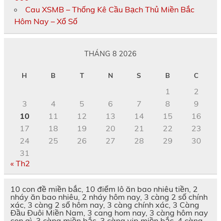
Cau XSMB – Thống Kê Cầu Bạch Thủ Miền Bắc
Hôm Nay – Xổ Số
THÁNG 8 2026
H
B
T
N
S
B
C
1
2
3
4
5
6
7
8
9
10
11
12
13
14
15
16
17
18
19
20
21
22
23
24
25
26
27
28
29
30
31
« Th2
10 con đề miền bắc, 10 điểm lô ăn bao nhiêu tiền, 2
nháy ăn bao nhiêu, 2 nháy hôm nay, 3 càng 2 số chính
xác, 3 càng 2 số hôm nay, 3 càng chính xác, 3 Càng
Đầu Đuôi Miền Nam, 3 cang hom nay, 3 càng hôm nay
con gì, 3 càng miền bắc, 3 càng vip miền bắc, 4 càng,