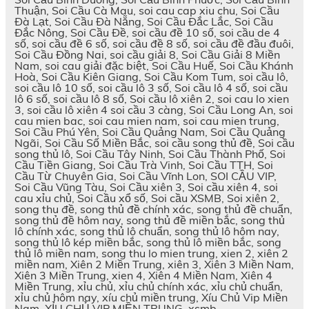
Thuận, Soi Cầu Cà Mau, soi cau cap xiu chu, Soi Cầu
Đà Lạt, Soi Cầu Đà Nẵng, Soi Cầu Đắc Lắc, Soi Cầu
Đắc Nông, Soi Cầu Đề, soi cầu đề 10 số, soi cầu de 4
số, soi cầu đề 6 số, soi cầu đề 8 số, soi cầu đề đầu đuôi,
Soi Cầu Đồng Nai, soi cầu giải 8, Soi Cầu Giải 8 Miền
Nam, soi cau giải đặc biệt, Soi Cầu Huế, Soi Cầu Khánh
Hoà, Soi Cầu Kiên Giang, Soi Cầu Kom Tum, soi cầu lô,
soi cầu lô 10 số, soi cầu lô 3 số, Soi cầu lô 4 số, soi cầu
lô 6 số, soi cầu lô 8 số, Soi cầu lô xiên 2, soi cau lo xien
3, soi cầu lô xiên 4 soi cầu 3 càng, Soi Cầu Long An, soi
cau mien bac, soi cau mien nam, soi cau mien trung,
Soi Cầu Phú Yên, Soi Cầu Quảng Nam, Soi Cầu Quảng
Ngãi, Soi Cầu Số Miền Bắc, soi cầu song thủ đề, Soi cầu
song thủ lô, Soi Cầu Tây Ninh, Soi Cầu Thành Phố, Soi
Cầu Tiền Giang, Soi Cầu Trà Vinh, Soi Cầu TTH, Soi
Cầu Từ Chuyên Gia, Soi Cầu Vĩnh Lon, SOI CẦU VIP,
Soi Cầu Vũng Tàu, Soi Cầu xiên 3, Soi cầu xiên 4, soi
cau xỉu chủ, Soi Cầu xổ số, Soi cầu XSMB, Soi xiên 2,
song thu đề, song thủ đề chính xác, song thủ đề chuẩn,
song thủ đề hôm nay, song thủ đề miền bắc, song thủ
lô chính xác, song thủ lô chuẩn, song thủ lô hôm nay,
song thủ lô kép miền bắc, song thủ lô miền bắc, song
thủ lô miền nam, song thu lo mien trung, xien 2, xiên 2
miền nam, Xiên 2 Miền Trung, xiên 3, Xiên 3 Miền Nam,
Xiên 3 Miền Trung, xien 4, Xiên 4 Miền Nam, Xiên 4
Miền Trung, xỉu chủ, xỉu chủ chính xác, xỉu chủ chuẩn,
xỉu chủ hôm nay, xíu chủ miền trung, Xíu Chủ Vip Miền
Nam, XỈU CHỦ VIP MIỀN TRUNG, xsmb