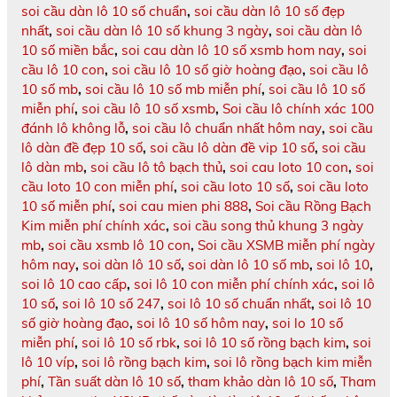
soi cầu dàn lô 10 số chuẩn
,
soi cầu dàn lô 10 số đẹp
nhất
,
soi cầu dàn lô 10 số khung 3 ngày
,
soi cầu dàn lô
10 số miền bắc
,
soi cau dàn lô 10 số xsmb hom nay
,
soi
cầu lô 10 con
,
soi cầu lô 10 số giờ hoàng đạo
,
soi cầu lô
10 số mb
,
soi cầu lô 10 số mb miễn phí
,
soi cầu lô 10 số
miễn phí
,
soi cầu lô 10 số xsmb
,
Soi cầu lô chính xác 100
đánh lô không lỗ
,
soi cầu lô chuẩn nhất hôm nay
,
soi cầu
lô dàn đề đẹp 10 số
,
soi cầu lô dàn đề vip 10 số
,
soi cầu
lô dàn mb
,
soi cầu lô tô bạch thủ
,
soi cau loto 10 con
,
soi
cầu loto 10 con miễn phí
,
soi cầu loto 10 số
,
soi cầu loto
10 số miễn phí
,
soi cau mien phi 888
,
Soi cầu Rồng Bạch
Kim miễn phí chính xác
,
soi cầu song thủ khung 3 ngày
mb
,
soi cầu xsmb lô 10 con
,
Soi cầu XSMB miễn phí ngày
hôm nay
,
soi dàn lô 10 số
,
soi dàn lô 10 số mb
,
soi lô 10
,
soi lô 10 cao cấp
,
soi lô 10 con miễn phí chính xác
,
soi lô
10 số
,
soi lô 10 số 247
,
soi lô 10 số chuẩn nhất
,
soi lô 10
số giờ hoàng đạo
,
soi lô 10 số hôm nay
,
soi lo 10 số
miễn phí
,
soi lô 10 số rbk
,
soi lô 10 số rồng bạch kim
,
soi
lô 10 víp
,
soi lô rồng bạch kim
,
soi lô rồng bạch kim miễn
phí
,
Tần suất dàn lô 10 số
,
tham khảo dàn lô 10 số
,
Tham