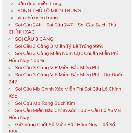
đầu đuôi miền trung
SONG THỦ LÔ MIỀN TRUNG
xíu chủ miền trung
Soi Cầu 24h – Soi Cầu 247 – Soi Cầu Bạch Thủ
CHÍNH XÁC
SOI CẦU 3 CÀNG
Soi Cầu 3 Càng 3 Miền Tỷ Lệ Trúng 99%
Soi Cầu 3 Càng Miền Nam Cực Chuẩn Miễn Phí
Hôm Nay 100%
Soi Cầu 3 Càng VIP Miền Bắc Miễn Phí
Soi Cầu 3 Càng VIP Miền Bắc Miễn Phí – Dự Đoán
247
Soi Cầu Mb Chính Xác Miễn Phí Soi Cầu Lô Chính
Xác
Soi Cau Mb Rong Bach Kim
Soi Cầu Miền Bắc Chính Xác 100 – Cầu Lô XSMB
Hôm Nay
Giờ Vàng Chốt Số Miền Bắc Hôm Nay – Xổ Số
666