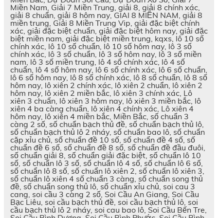
Miền Nam, Giải 7 Miền Trung, giải 8, giải 8 chính xác,
giải 8 chuẩn, giải 8 hôm nay, GIAI 8 MIỀN NAM, giải 8
miền trung, Giải 8 Miền Trung Vip, giải đặc biệt chính
xác, giải đặc biệt chuẩn, giải đặc biệt hôm nay, giải đặc
biệt miền nam, giải đặc biệt miền trung, kqxs, lô 10 số
chính xác, lô 10 số chuẩn, lô 10 số hôm nay, lô 3 số
chính xác, lô 3 số chuẩn, lô 3 số hôm nay, lô 3 số miền
nam, lô 3 số miền trung, lô 4 số chính xác, lô 4 số
chuẩn, lô 4 số hôm nay, lô 6 số chính xác, lô 6 số chuẩn,
lô 6 số hôm nay, lô 8 số chính xác, lô 8 số chuẩn, lô 8 số
hôm nay, lô xiên 2 chính xác, lô xiên 2 chuẩn, lô xiên 2
hôm nay, lô xiên 2 miền bắc, lô xiên 3 chính xác, Lô
xiên 3 chuẩn, lô xiên 3 hôm nay, lô xiên 3 miền bắc, lô
xiên 4 ba càng chuẩn, lô xiên 4 chính xác, Lô xiên 4
hôm nay, lô xiên 4 miền bắc, Miền Bắc, số chuẩn 3
càng 2 số, số chuẩn bạch thủ đề, số chuẩn bạch thủ lô,
số chuẩn bạch thủ lô 2 nháy, số chuẩn bao lô, số chuẩn
cặp xỉu chủ, số chuẩn đề 10 số, số chuẩn đề 4 số, số
chuẩn đề 6 số, số chuẩn đề 8 số, số chuẩn đề đầu đuôi,
số chuẩn giải 8, số chuẩn giải đặc biệt, số chuẩn lô 10
số, số chuẩn lô 3 số, số chuẩn lô 4 số, số chuẩn lô 6 số,
số chuẩn lô 8 số, số chuẩn lô xiên 2, số chuẩn lô xiên 3,
số chuẩn lô xiên 4 số chuẩn 3 càng, số chuẩn song thủ
đề, số chuẩn song thủ lô, số chuẩn xỉu chủ, soi cau 3
cang, soi cầu 3 càng 2 số, Soi Cầu An Giang, Soi Cầu
Bạc Liêu, soi cầu bạch thủ đề, soi cầu bạch thủ lô, soi
cầu bạch thủ lô 2 nháy, soi cau bao lô, Soi Cầu Bến Tre,
Soi Cầu Bình Dương, Soi Cầu Bình Phước, Soi Cầu Bình