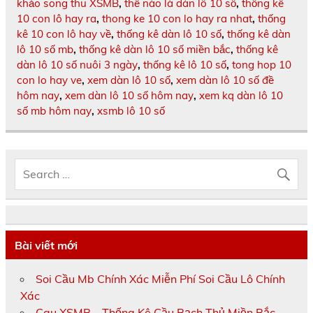
khảo song thu XSMB
,
thế nào là dàn lô 10 số
,
thống kê
10 con lô hay ra
,
thong ke 10 con lo hay ra nhat
,
thống
kê 10 con lô hay về
,
thống kê dàn lô 10 số
,
thống kê dàn
lô 10 số mb
,
thống kê dàn lô 10 số miền bắc
,
thống kê
dàn lô 10 số nuôi 3 ngày
,
thống kê lô 10 số
,
tong hop 10
con lo hay ve
,
xem dàn lô 10 số
,
xem dàn lô 10 số đề
hôm nay
,
xem dàn lô 10 số hôm nay
,
xem kq dàn lô 10
số mb hôm nay
,
xsmb lô 10 số
Bài viết mới
Soi Cầu Mb Chính Xác Miễn Phí Soi Cầu Lô Chính
Xác
Cau XSMB – Thống Kê Cầu Bạch Thủ Miền Bắc