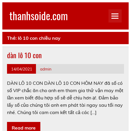
Skip
to
thanhsoide.com
content
Thẻ:
lô 10 con chiều nay
dàn lô 10 con
14/04/2021
admin
DÀN LÔ 10 CON DÀN LÔ 10 CON HÔM NAY đã số có
số VIP chắc ăn cho anh em tham gia thử vận may một
lần xem biết đâu hợp số sẽ dễ chịu hơn ạ!. Đảm bảo
lấy số của chúng tôi anh em phát tài ngay sau tối nay
nhé. Chúng tôi cam cam kết tất cả các […]
Read more