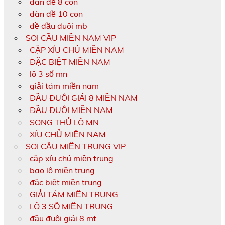
dàn đề 8 con
dàn đề 10 con
đề đầu đuôi mb
SOI CẦU MIỀN NAM VIP
CẶP XÍU CHỦ MIỀN NAM
ĐẶC BIỆT MIỀN NAM
lô 3 số mn
giải tám miền nam
ĐẦU ĐUÔI GIẢI 8 MIỀN NAM
ĐẦU ĐUÔI MIỀN NAM
SONG THỦ LÔ MN
XÍU CHỦ MIỀN NAM
SOI CẦU MIỀN TRUNG VIP
cặp xíu chủ miền trung
bao lô miền trung
đặc biệt miền trung
GIẢI TÁM MIỀN TRUNG
LÔ 3 SỐ MIỀN TRUNG
đầu đuôi giải 8 mt