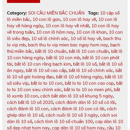
Category:
SOI CẦU MIỀN BẮC CHUẨN
Tags:
10 cặp số
lô miền bắc
,
10 con lô gan
,
10 con lô hay về
,
10 con lô
hay về hàng ngày
,
10 con lô hay về nhất
,
10 con lô hay
về trong tuần
,
10 con lô hôm nay
,
10 con lô khan
,
10 con
lô siêu đẹp
,
10 số lô chính xác
,
10 số lô hay về
,
bach thu
lo vip mb
,
bach thu lo vip mien bac ngay hom nay
,
bạch
thủ miền bắc
,
bắt lô 10 chuẩn
,
bắt lô 10 con chuẩn
,
bắt lô
10 con hàng ngày
,
bắt lô 10 con mb
,
bắt lô 10 con phát
tài
,
bắt lô 10 con rồng bạch kim
,
bắt lô 10 số
,
bắt lô 10 số
ăn ngay
,
bắt lô 10 số cao cấp
,
bắt lô 10 số chính xác
,
bắt
lô 10 số giờ hoàng đạo
,
bắt lô 10 số hàng ngày
,
bắt lô 10
số siêu víp
,
bắt lo to 10 con
,
bắt lo to 10 con cao cap
,
bắt
lo to 10 con sieu chính xác
,
bắt lo to 10 so mien phí
,
bắt
lô xsmb 10 con
,
cách bắt dàn lô 10 số khung 5 ngày
,
cách bắt lô 10 số 2020
,
cách đánh dàn lô 10 số có lãi
,
cách đánh lô 10 con
,
cách đánh lô 10 con có lãi
,
cách
ghép dàn lô 10 số
,
cách nuôi lô 10 số 3 ngày
,
cách soi
dàn lô 10 số
,
cách tính lô 10 số chuẩn 100
,
cap dàn lô 10
số dep nhat hom nay
,
cap dàn lô 10 số hom nay
,
cầu 10