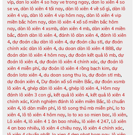
víp
,
dan lo xiên 4 so hay ve trong ngay
,
dan lo xiên 4 so
se ve
,
dàn lô xiên 4 tối nay
,
dàn lô xiên 4 về số gì
,
dàn lô
xiên 4 vip
,
dàn lô xiên 4 vip hôm nay
,
dàn lô xiên 4 vip
miền bắc hôm nay
,
dàn lô xiên 4 xổ số miền bắc hôm
nay
,
dàn lô xiên 4 xsmb
,
dàn xiên 4 mb
,
dàn xiên 4 miền
bắc
,
đánh dàn lô xiên 4
,
đánh lô dàn xiên 4
,
đánh lô xiên
4
,
dự đoán cầu dàn lô xiên 4
,
dự đoán cầu stl
,
dự đoán
chính xác dàn lô xiên 4
,
du doan dàn lô xiên 4 888
,
dự
đoán dàn lô xiên 4 hôm nay
,
dự đoán kết quả lô mb
,
dự
đoán lô xiên 4
,
dự đoán lô xiên 4 chính xác
,
dự đoán lô
xiên 4 miễn phí
,
dự đoán lô xiên 4 rồng bạch kim
,
dự
đoán loto xiên 4
,
du doan song thu lo
,
dự đoán stl mb
,
dự đoán xiên 4
,
Dự đoán xổ số miền Bắc
,
dự đoán xsmb
lô xiên 4
,
ghép dàn lô xiên 4
,
ghép lô xiên 4
,
Hôm nay
đánh lô xiên 3 con gì
,
kết quả lô xiên 4
,
kết quả lô xiên 4
chính xác
,
Kinh nghiệm đánh lô xiên miền Bắc
,
lô chuẩn
xiên 4
,
lô dàn miễn phí
,
lô tô song thủ mb miễn phí
,
lo to
xiên 4
,
lô tô xiên 4 hôm nay
,
lo to xo so mien bac
,
lô xiên
,
Lô xiên 4
,
lô xiên 4 1 ăn bao nhiêu
,
lô xiên 4 247
,
Lô xiên
4 an bao nhiêu
,
lô xiên 4 chiều nay
,
lô xiên 4 chính xác
,
lô xiên 4 chuẩn nhất
,
lo xien 4 dep nhat hom nay
,
lô xiên