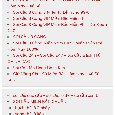
Hôm Nay – Xổ Số
Soi Cầu 3 Càng 3 Miền Tỷ Lệ Trúng 99%
Soi Cầu 3 Càng VIP Miền Bắc Miễn Phí
Soi Cầu 3 Càng VIP Miền Bắc Miễn Phí – Dự Đoán
247
SOI CẦU 3 CÀNG
Soi Cầu 3 Càng Miền Nam Cực Chuẩn Miễn Phí
Hôm Nay 100%
Soi Cầu 24h – Soi Cầu 247 – Soi Cầu Bạch Thủ
CHÍNH XÁC
Soi Cau Mb Rong Bach Kim
Giờ Vàng Chốt Số Miền Bắc Hôm Nay – Xổ Số
666
soi cầu cao cấp – soi cầu lo de – soi cầu xsmb
SOI CẦU MIỀN BẮC CHUẨN
bạch thủ lô 2 nháy
song thủ lô kép