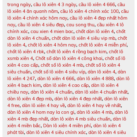
trong ngày
,
cầu lô xiên 4 3 ngày
,
cầu lô xiên 4 666
,
cầu
lô xiên 4 ăn quanh năm
,
cầu lô xiên 4 chính xác 100
,
cầu
lô xiên 4 chính xác hôm nay
,
cầu lô xiên 4 đẹp nhất hôm
nay
,
cầu lô xiên 4 siêu đẹp
,
cau song thu
,
cầu xiên 4 lô
chính xác
,
cau xien 4 mien bac
,
chốt dàn lô xiên 4
,
chốt
dàn lô xiên 4 chuẩn
,
chốt dàn lô xiên 4 siêu vip mb
,
chốt
lô xiên 4
,
chốt lô xiên 4 hôm nay
,
chốt lô xiên 4 miễn phí
,
chốt lô xiên 4 rbk
,
chốt lô xiên 4 rồng bạch kim
,
chốt lô
xsmb xiên 4
,
Chốt số dàn lô xiên 4 công khai
,
chốt số lô
xiên 4 cao cấp
,
chốt số lô xiên 4 mb
,
chốt số lô xiên 4
siêu chuẩn
,
chốt số lô xiên 4 siêu víp
,
dàn lô xiên 4
,
dàn
lô xiên 4 247
,
dàn lô xiên 4 666
,
dàn lô xiên 4 888
,
dàn lô
xiên 4 bạch kim
,
dàn lô xiên 4 cao cấp
,
dàn lô xiên 4
chiều nay
,
dàn lô xiên 4 chuẩn
,
dàn lô xiên 4 chuẩn nhất
,
dàn lô xiên 4 đẹp mb
,
dàn lô xiên 4 đẹp nhất
,
dàn lô xiên
4 free
,
dàn lô xiên 4 hay về
,
dàn lô xiên 4 hay về nhất
,
dàn lô xiên 4 hom nay la con gi
,
dàn lô xiên 4 mb
,
dàn lô
xiên 4 mb đẹp nhất
,
dàn lô xiên 4 mb siêu chuẩn
,
dàn lô
xiên 4 miền bắc
,
Dàn lô xiên 4 miền phí
,
dàn lô xiên 4
phát tài
,
dàn lô xiên 4 siêu chính xác
,
dàn lô xiên 4 siêu