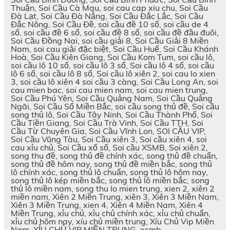
Thuận, Soi Cầu Cà Mau, soi cau cap xiu chu, Soi Cầu
Đà Lạt, Soi Cầu Đà Nẵng, Soi Cầu Đắc Lắc, Soi Cầu
Đắc Nông, Soi Cầu Đề, soi cầu đề 10 số, soi cầu de 4
số, soi cầu đề 6 số, soi cầu đề 8 số, soi cầu đề đầu đuôi,
Soi Cầu Đồng Nai, soi cầu giải 8, Soi Cầu Giải 8 Miền
Nam, soi cau giải đặc biệt, Soi Cầu Huế, Soi Cầu Khánh
Hoà, Soi Cầu Kiên Giang, Soi Cầu Kom Tum, soi cầu lô,
soi cầu lô 10 số, soi cầu lô 3 số, Soi cầu lô 4 số, soi cầu
lô 6 số, soi cầu lô 8 số, Soi cầu lô xiên 2, soi cau lo xien
3, soi cầu lô xiên 4 soi cầu 3 càng, Soi Cầu Long An, soi
cau mien bac, soi cau mien nam, soi cau mien trung,
Soi Cầu Phú Yên, Soi Cầu Quảng Nam, Soi Cầu Quảng
Ngãi, Soi Cầu Số Miền Bắc, soi cầu song thủ đề, Soi cầu
song thủ lô, Soi Cầu Tây Ninh, Soi Cầu Thành Phố, Soi
Cầu Tiền Giang, Soi Cầu Trà Vinh, Soi Cầu TTH, Soi
Cầu Từ Chuyên Gia, Soi Cầu Vĩnh Lon, SOI CẦU VIP,
Soi Cầu Vũng Tàu, Soi Cầu xiên 3, Soi cầu xiên 4, soi
cau xỉu chủ, Soi Cầu xổ số, Soi cầu XSMB, Soi xiên 2,
song thu đề, song thủ đề chính xác, song thủ đề chuẩn,
song thủ đề hôm nay, song thủ đề miền bắc, song thủ
lô chính xác, song thủ lô chuẩn, song thủ lô hôm nay,
song thủ lô kép miền bắc, song thủ lô miền bắc, song
thủ lô miền nam, song thu lo mien trung, xien 2, xiên 2
miền nam, Xiên 2 Miền Trung, xiên 3, Xiên 3 Miền Nam,
Xiên 3 Miền Trung, xien 4, Xiên 4 Miền Nam, Xiên 4
Miền Trung, xỉu chủ, xỉu chủ chính xác, xỉu chủ chuẩn,
xỉu chủ hôm nay, xíu chủ miền trung, Xíu Chủ Vip Miền
Nam, XỈU CHỦ VIP MIỀN TRUNG, xsmb