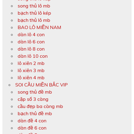
song thủ lô mb
bạch thủ lô kép
bạch thủ lô mb
BAO LÔ MIỀN NAM
dàn lô 4 con
dàn lô 6 con
dàn lô 8 con
dàn lô 10 con
lô xiên 2 mb
lô xiên 3 mb
lô xiên 4 mb
SOI CẦU MIỀN BẮC VIP
song thủ đề mb
cặp số 3 càng
cầu đẹp ba càng mb
bạch thủ đề mb
dàn đề 4 con
dàn đề 6 con