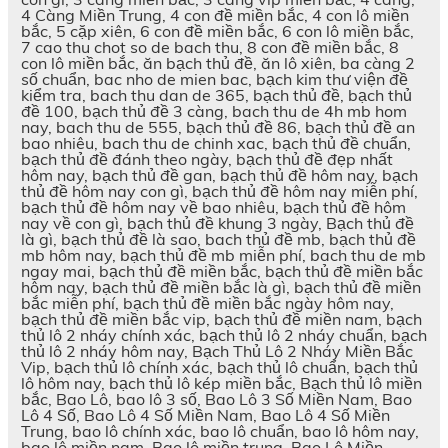
4 Càng Miền Trung, 4 con đề miền bắc, 4 con lô miền
bắc, 5 cặp xiên, 6 con đề miền bắc, 6 con lô miền bắc,
7 cao thu chot so de bach thu, 8 con đề miền bắc, 8
con lô miền bắc, ăn bạch thủ đề, ăn lô xiên, ba càng 2
số chuẩn, bac nho de mien bac, bạch kim thư viện đề
kiểm tra, bach thu dan de 365, bạch thủ đề, bạch thủ
đề 100, bạch thủ đề 3 càng, bach thu de 4h mb hom
nay, bach thu de 555, bạch thủ đề 86, bạch thủ đề an
bao nhiêu, bach thu de chinh xac, bạch thủ đề chuẩn,
bạch thủ đề đánh theo ngày, bạch thủ đề đẹp nhất
hôm nay, bạch thủ đề gan, bạch thủ đề hôm nay, bạch
thủ đề hôm nay con gì, bạch thủ đề hôm nay miễn phí,
bạch thủ đề hôm nay về bao nhiêu, bạch thủ đề hôm
nay về con gì, bạch thủ đề khung 3 ngày, Bạch thủ đề
là gì, bạch thủ đề là sao, bach thủ đề mb, bạch thủ đề
mb hôm nay, bạch thủ đề mb miễn phí, bach thu de mb
ngay mai, bạch thủ đề miền bắc, bạch thủ đề miền bắc
hôm nay, bạch thủ đề miền bắc là gì, bạch thủ đề miền
bắc miễn phí, bạch thủ đề miền bắc ngày hôm nay,
bạch thủ đề miền bắc vip, bạch thủ đề miền nam, bạch
thủ lô 2 nháy chính xác, bạch thủ lô 2 nháy chuẩn, bạch
thủ lô 2 nháy hôm nay, Bạch Thủ Lô 2 Nháy Miền Bắc
Vip, bạch thủ lô chính xác, bạch thủ lô chuẩn, bạch thủ
lô hôm nay, bạch thủ lô kép miền bắc, Bạch thủ lô miền
bắc, Bao Lô, bao lô 3 số, Bao Lô 3 Số Miền Nam, Bao
Lô 4 Số, Bao Lô 4 Số Miền Nam, Bao Lô 4 Số Miền
Trung, bao lô chính xác, bao lô chuẩn, bao lô hôm nay,
bao lô miền nam, Bao lô miền trung, Bao Lô Miền