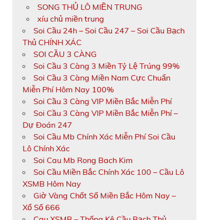
SONG THỦ LÔ MIỀN TRUNG
xíu chủ miền trung
Soi Cầu 24h – Soi Cầu 247 – Soi Cầu Bạch
Thủ CHÍNH XÁC
SOI CẦU 3 CÀNG
Soi Cầu 3 Càng 3 Miền Tỷ Lệ Trúng 99%
Soi Cầu 3 Càng Miền Nam Cực Chuẩn
Miễn Phí Hôm Nay 100%
Soi Cầu 3 Càng VIP Miền Bắc Miễn Phí
Soi Cầu 3 Càng VIP Miền Bắc Miễn Phí –
Dự Đoán 247
Soi Cầu Mb Chính Xác Miễn Phí Soi Cầu
Lô Chính Xác
Soi Cau Mb Rong Bach Kim
Soi Cầu Miền Bắc Chính Xác 100 – Cầu Lô
XSMB Hôm Nay
Giờ Vàng Chốt Số Miền Bắc Hôm Nay –
Xổ Số 666
Cau XSMB – Thống Kê Cầu Bạch Thủ