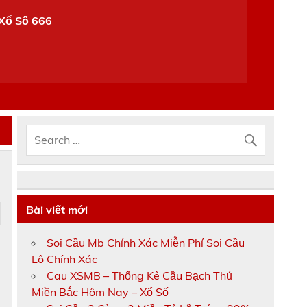
 Xổ Số 666
Bài viết mới
Soi Cầu Mb Chính Xác Miễn Phí Soi Cầu
Lô Chính Xác
Cau XSMB – Thống Kê Cầu Bạch Thủ
Miền Bắc Hôm Nay – Xổ Số