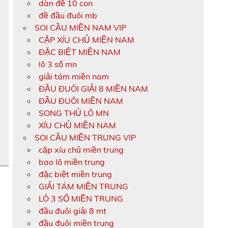
dàn đề 10 con
đề đầu đuôi mb
SOI CẦU MIỀN NAM VIP
CẶP XÍU CHỦ MIỀN NAM
ĐẶC BIỆT MIỀN NAM
lô 3 số mn
giải tám miền nam
ĐẦU ĐUÔI GIẢI 8 MIỀN NAM
ĐẦU ĐUÔI MIỀN NAM
SONG THỦ LÔ MN
XÍU CHỦ MIỀN NAM
SOI CẦU MIỀN TRUNG VIP
cặp xíu chủ miền trung
bao lô miền trung
đặc biệt miền trung
GIẢI TÁM MIỀN TRUNG
LÔ 3 SỐ MIỀN TRUNG
đầu đuôi giải 8 mt
đầu đuôi miền trung