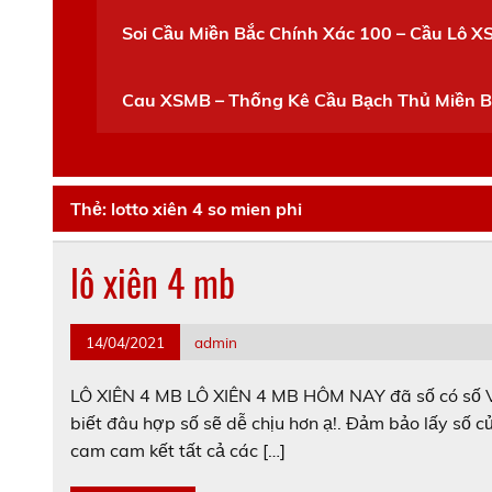
Soi Cầu Miền Bắc Chính Xác 100 – Cầu Lô 
Cau XSMB – Thống Kê Cầu Bạch Thủ Miền B
Thẻ:
lotto xiên 4 so mien phi
lô xiên 4 mb
14/04/2021
admin
LÔ XIÊN 4 MB LÔ XIÊN 4 MB HÔM NAY đã số có số V
biết đâu hợp số sẽ dễ chịu hơn ạ!. Đảm bảo lấy số c
cam cam kết tất cả các […]