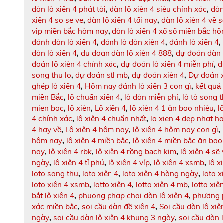
dàn lô xiên 4 phát tài
,
dàn lô xiên 4 siêu chính xác
,
dàn
xiên 4 so se ve
,
dàn lô xiên 4 tối nay
,
dàn lô xiên 4 về s
vip miền bắc hôm nay
,
dàn lô xiên 4 xổ số miền bắc h
đánh dàn lô xiên 4
,
đánh lô dàn xiên 4
,
đánh lô xiên 4
,
dàn lô xiên 4
,
du doan dàn lô xiên 4 888
,
dự đoán dàn 
đoán lô xiên 4 chính xác
,
dự đoán lô xiên 4 miễn phí
,
d
song thu lo
,
dự đoán stl mb
,
dự đoán xiên 4
,
Dự đoán x
ghép lô xiên 4
,
Hôm nay đánh lô xiên 3 con gì
,
kết quả 
miền Bắc
,
lô chuẩn xiên 4
,
lô dàn miễn phí
,
lô tô song 
mien bac
,
lô xiên
,
Lô xiên 4
,
lô xiên 4 1 ăn bao nhiêu
,
l
4 chính xác
,
lô xiên 4 chuẩn nhất
,
lo xien 4 dep nhat 
4 hay về
,
Lô xiên 4 hôm nay
,
lô xiên 4 hôm nay con gì
,
hôm nay
,
lô xiên 4 miền bắc
,
lô xiên 4 miền bắc ăn bao
nay
,
lô xiên 4 rbk
,
lô xiên 4 rồng bạch kim
,
lô xiên 4 sẽ
ngày
,
lô xiên 4 tỉ phú
,
lô xiên 4 víp
,
lô xiên 4 xsmb
,
lô x
loto song thu
,
loto xiên 4
,
loto xiên 4 hàng ngày
,
loto x
loto xiên 4 xsmb
,
lotto xiên 4
,
lotto xiên 4 mb
,
lotto xiê
bắt lô xiên 4
,
phuong phap choi dàn lô xiên 4
,
phương p
xác miền bắc
,
soi cầu dàn đề xiên 4
,
Soi cầu dàn lô xiê
ngày
,
soi cầu dàn lô xiên 4 khung 3 ngày
,
soi cầu dàn 