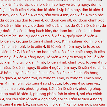
 lô xiên 4 siêu víp
,
dan lo xiên 4 so hay ve trong ngay
,
dan lo
ố gì
,
dàn lô xiên 4 vip
,
dàn lô xiên 4 vip hôm nay
,
dàn lô xiên 4
ôm nay
,
dàn lô xiên 4 xsmb
,
dàn xiên 4 mb
,
dàn xiên 4 miền bắc
,
dự đoán cầu dàn lô xiên 4
,
dự đoán cầu stl
,
dự đoán chính xác
lô xiên 4 hôm nay
,
dự đoán kết quả lô mb
,
dự đoán lô xiên 4
,
dự
ự đoán lô xiên 4 rồng bạch kim
,
dự đoán loto xiên 4
,
du doan
ổ số miền Bắc
,
dự đoán xsmb lô xiên 4
,
ghép dàn lô xiên 4
,
lô xiên 4
,
kết quả lô xiên 4 chính xác
,
Kinh nghiệm đánh lô xiên
thủ mb miễn phí
,
lo to xiên 4
,
lô tô xiên 4 hôm nay
,
lo to xo so
ô xiên 4 247
,
Lô xiên 4 an bao nhiêu
,
lô xiên 4 chiều nay
,
lô xiên
hom nay
,
lô xiên 4 hàng ngày
,
lô xiên 4 hay ra trong tuần
,
lô xiên
Lô xiên 4 là gì
,
lô xiên 4 mb
,
lô xiên 4 mb chính xác
,
lô xiên 4 mb
 nhiêu
,
lô xiên 4 ngày
,
lô xiên 4 ngày hôm nay
,
lô xiên 4 ra chiều
 về hôm nay
,
lô xiên 4 siêu chuẩn
,
lô xiên 4 siêu chuẩn hàng
iên quay 4
,
lo xong thu
,
lo xong thu mb
,
lo xong thu mien bac
,
iên 4 mien phi
,
loto xiên 4 so phat tai
,
loto xiên 4 so sieu vip
,
n 4 so mien phi
,
phương pháp bắt dàn lô xiên 4
,
phương pháp
háp nuôi lô xiên 4
,
phương pháp tính lô xiên 4
,
soi cầu chính
n 4
,
soi cầu dàn lô xiên 4 đẹp nhất
,
soi cầu dàn lô xiên 4 hàng
lô xiên 4 miền bắc
,
soi cau dàn lô xiên 4 xsmb hom nay
,
soi cầu