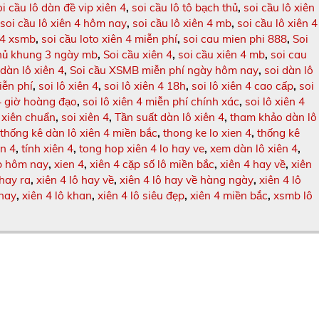
oi cầu lô dàn đề vip xiên 4
,
soi cầu lô tô bạch thủ
,
soi cầu lô xiên
,
soi cầu lô xiên 4 hôm nay
,
soi cầu lô xiên 4 mb
,
soi cầu lô xiên 4
n 4 xsmb
,
soi cầu loto xiên 4 miễn phí
,
soi cau mien phi 888
,
Soi
thủ khung 3 ngày mb
,
Soi cầu xiên 4
,
soi cầu xiên 4 mb
,
soi cau
dàn lô xiên 4
,
Soi cầu XSMB miễn phí ngày hôm nay
,
soi dàn lô
iễn phí
,
soi lô xiên 4
,
soi lô xiên 4 18h
,
soi lô xiên 4 cao cấp
,
soi
 4 giờ hoàng đạo
,
soi lô xiên 4 miễn phí chính xác
,
soi lô xiên 4
ô xiên chuẩn
,
soi xiên 4
,
Tần suất dàn lô xiên 4
,
tham khảo dàn lô
,
thống kê dàn lô xiên 4 miền bắc
,
thong ke lo xien 4
,
thống kê
ên 4
,
tính xiên 4
,
tong hop xiên 4 lo hay ve
,
xem dàn lô xiên 4
,
mb hôm nay
,
xien 4
,
xiên 4 cặp số lô miền bắc
,
xiên 4 hay về
,
xiên
 hay ra
,
xiên 4 lô hay về
,
xiên 4 lô hay về hàng ngày
,
xiên 4 lô
 nay
,
xiên 4 lô khan
,
xiên 4 lô siêu đẹp
,
xiên 4 miền bắc
,
xsmb lô