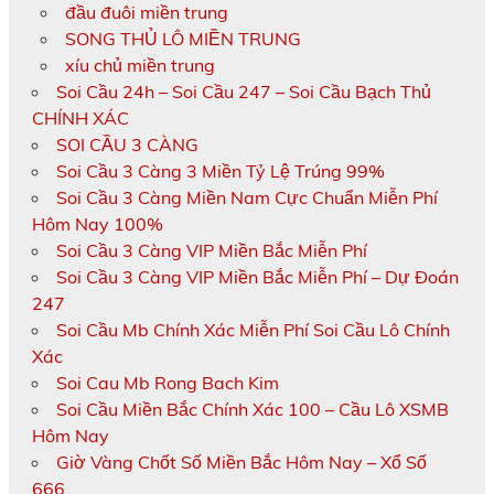
đầu đuôi miền trung
SONG THỦ LÔ MIỀN TRUNG
xíu chủ miền trung
Soi Cầu 24h – Soi Cầu 247 – Soi Cầu Bạch Thủ
CHÍNH XÁC
SOI CẦU 3 CÀNG
Soi Cầu 3 Càng 3 Miền Tỷ Lệ Trúng 99%
Soi Cầu 3 Càng Miền Nam Cực Chuẩn Miễn Phí
Hôm Nay 100%
Soi Cầu 3 Càng VIP Miền Bắc Miễn Phí
Soi Cầu 3 Càng VIP Miền Bắc Miễn Phí – Dự Đoán
247
Soi Cầu Mb Chính Xác Miễn Phí Soi Cầu Lô Chính
Xác
Soi Cau Mb Rong Bach Kim
Soi Cầu Miền Bắc Chính Xác 100 – Cầu Lô XSMB
Hôm Nay
Giờ Vàng Chốt Số Miền Bắc Hôm Nay – Xổ Số
666