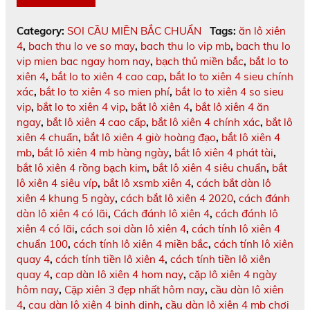
Category:
SOI CẦU MIỀN BẮC CHUẨN
Tags:
ăn lô xiên
4
,
bach thu lo ve so may
,
bach thu lo vip mb
,
bach thu lo
vip mien bac ngay hom nay
,
bạch thủ miền bắc
,
bắt lo to
xiên 4
,
bắt lo to xiên 4 cao cap
,
bắt lo to xiên 4 sieu chính
xác
,
bắt lo to xiên 4 so mien phí
,
bắt lo to xiên 4 so sieu
vip
,
bắt lo to xiên 4 vip
,
bắt lô xiên 4
,
bắt lô xiên 4 ăn
ngay
,
bắt lô xiên 4 cao cấp
,
bắt lô xiên 4 chính xác
,
bắt lô
xiên 4 chuẩn
,
bắt lô xiên 4 giờ hoàng đạo
,
bắt lô xiên 4
mb
,
bắt lô xiên 4 mb hàng ngày
,
bắt lô xiên 4 phát tài
,
bắt lô xiên 4 rồng bạch kim
,
bắt lô xiên 4 siêu chuẩn
,
bắt
lô xiên 4 siêu víp
,
bắt lô xsmb xiên 4
,
cách bắt dàn lô
xiên 4 khung 5 ngày
,
cách bắt lô xiên 4 2020
,
cách đánh
dàn lô xiên 4 có lãi
,
Cách đánh lô xiên 4
,
cách đánh lô
xiên 4 có lãi
,
cách soi dàn lô xiên 4
,
cách tính lô xiên 4
chuẩn 100
,
cách tính lô xiên 4 miền bắc
,
cách tính lô xiên
quay 4
,
cách tính tiền lô xiên 4
,
cách tính tiền lô xiên
quay 4
,
cap dàn lô xiên 4 hom nay
,
cặp lô xiên 4 ngày
hôm nay
,
Cặp xiên 3 đẹp nhất hôm nay
,
cầu dàn lô xiên
4
,
cau dàn lô xiên 4 binh dinh
,
cầu dàn lô xiên 4 mb chơi