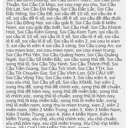
Thuận, Soi Cầu Cà Mau, soi cau cap xiu chu, Soi Cầu
Đà Lạt, Soi Cầu Đà Nẵng, Soi Cầu Đắc Lắc, Soi Cầu
Đắc Nông, Soi Cầu Đề, soi cầu đề 10 số, soi cầu de 4
số, soi cầu đề 6 số, soi cầu đề 8 số, soi cầu đề đầu đuôi,
Soi Cầu Đồng Nai, soi cầu giải 8, Soi Cầu Giải 8 Miền
Nam, soi cau giải đặc biệt, Soi Cầu Huế, Soi Cầu Khánh
Hoà, Soi Cầu Kiên Giang, Soi Cầu Kom Tum, soi cầu lô,
soi cầu lô 10 số, soi cầu lô 3 số, Soi cầu lô 4 số, soi cầu
lô 6 số, soi cầu lô 8 số, Soi cầu lô xiên 2, soi cau lo xien
3, soi cầu lô xiên 4 soi cầu 3 càng, Soi Cầu Long An, soi
cau mien bac, soi cau mien nam, soi cau mien trung,
Soi Cầu Phú Yên, Soi Cầu Quảng Nam, Soi Cầu Quảng
Ngãi, Soi Cầu Số Miền Bắc, soi cầu song thủ đề, Soi cầu
song thủ lô, Soi Cầu Tây Ninh, Soi Cầu Thành Phố, Soi
Cầu Tiền Giang, Soi Cầu Trà Vinh, Soi Cầu TTH, Soi
Cầu Từ Chuyên Gia, Soi Cầu Vĩnh Lon, SOI CẦU VIP,
Soi Cầu Vũng Tàu, Soi Cầu xiên 3, Soi cầu xiên 4, soi
cau xỉu chủ, Soi Cầu xổ số, Soi cầu XSMB, Soi xiên 2,
song thu đề, song thủ đề chính xác, song thủ đề chuẩn,
song thủ đề hôm nay, song thủ đề miền bắc, song thủ
lô chính xác, song thủ lô chuẩn, song thủ lô hôm nay,
song thủ lô kép miền bắc, song thủ lô miền bắc, song
thủ lô miền nam, song thu lo mien trung, xien 2, xiên 2
miền nam, Xiên 2 Miền Trung, xiên 3, Xiên 3 Miền Nam,
Xiên 3 Miền Trung, xien 4, Xiên 4 Miền Nam, Xiên 4
Miền Trung, xỉu chủ, xỉu chủ chính xác, xỉu chủ chuẩn,
xỉu chủ hôm nay, xíu chủ miền trung, Xíu Chủ Vip Miền
Nam, XỈU CHỦ VIP MIỀN TRUNG, xsmb