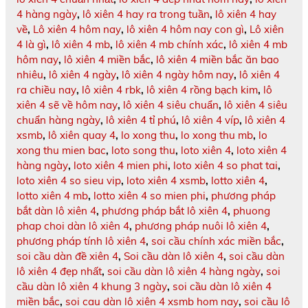
4 hàng ngày
,
lô xiên 4 hay ra trong tuần
,
lô xiên 4 hay
về
,
Lô xiên 4 hôm nay
,
lô xiên 4 hôm nay con gì
,
Lô xiên
4 là gì
,
lô xiên 4 mb
,
lô xiên 4 mb chính xác
,
lô xiên 4 mb
hôm nay
,
lô xiên 4 miền bắc
,
lô xiên 4 miền bắc ăn bao
nhiêu
,
lô xiên 4 ngày
,
lô xiên 4 ngày hôm nay
,
lô xiên 4
ra chiều nay
,
lô xiên 4 rbk
,
lô xiên 4 rồng bạch kim
,
lô
xiên 4 sẽ về hôm nay
,
lô xiên 4 siêu chuẩn
,
lô xiên 4 siêu
chuẩn hàng ngày
,
lô xiên 4 tỉ phú
,
lô xiên 4 víp
,
lô xiên 4
xsmb
,
lô xiên quay 4
,
lo xong thu
,
lo xong thu mb
,
lo
xong thu mien bac
,
loto song thu
,
loto xiên 4
,
loto xiên 4
hàng ngày
,
loto xiên 4 mien phi
,
loto xiên 4 so phat tai
,
loto xiên 4 so sieu vip
,
loto xiên 4 xsmb
,
lotto xiên 4
,
lotto xiên 4 mb
,
lotto xiên 4 so mien phi
,
phương pháp
bắt dàn lô xiên 4
,
phương pháp bắt lô xiên 4
,
phuong
phap choi dàn lô xiên 4
,
phương pháp nuôi lô xiên 4
,
phương pháp tính lô xiên 4
,
soi cầu chính xác miền bắc
,
soi cầu dàn đề xiên 4
,
Soi cầu dàn lô xiên 4
,
soi cầu dàn
lô xiên 4 đẹp nhất
,
soi cầu dàn lô xiên 4 hàng ngày
,
soi
cầu dàn lô xiên 4 khung 3 ngày
,
soi cầu dàn lô xiên 4
miền bắc
,
soi cau dàn lô xiên 4 xsmb hom nay
,
soi cầu lô