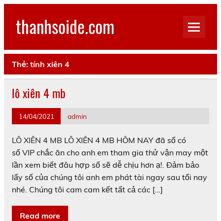
Skip
to
thanhsoide.com
content
Thẻ:
tính xiên 4
lô xiên 4 mb
14/04/2021
admin
LÔ XIÊN 4 MB LÔ XIÊN 4 MB HÔM NAY đã số có
số VIP chắc ăn cho anh em tham gia thử vận may một
lần xem biết đâu hợp số sẽ dễ chịu hơn ạ!. Đảm bảo
lấy số của chúng tôi anh em phát tài ngay sau tối nay
nhé. Chúng tôi cam cam kết tất cả các […]
Read more