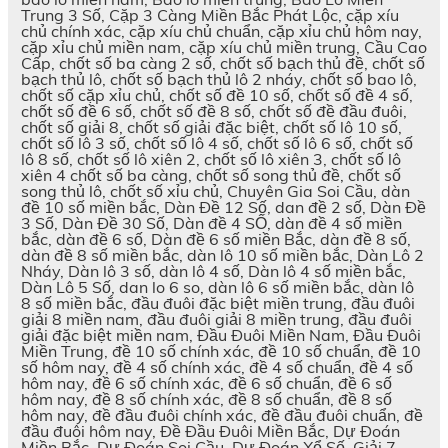
Trung 3 Số, Cặp 3 Càng Miền Bắc Phát Lộc, cặp xíu
chủ chính xác, cặp xíu chủ chuẩn, cặp xỉu chủ hôm nay,
cặp xỉu chủ miền nam, cặp xíu chủ miền trung, Cầu Cao
Cấp, chốt số ba càng 2 số, chốt số bạch thủ đề, chốt số
bạch thủ lô, chốt số bạch thủ lô 2 nháy, chốt số bao lô,
chốt số cặp xỉu chủ, chốt số đề 10 số, chốt số đề 4 số,
chốt số đề 6 số, chốt số đề 8 số, chốt số đề đầu đuôi,
chốt số giải 8, chốt số giải đặc biệt, chốt số lô 10 số,
chốt số lô 3 số, chốt số lô 4 số, chốt số lô 6 số, chốt số
lô 8 số, chốt số lô xiên 2, chốt số lô xiên 3, chốt số lô
xiên 4 chốt số ba càng, chốt số song thủ đề, chốt số
song thủ lô, chốt số xỉu chủ, Chuyên Gia Soi Cầu, dàn
đề 10 số miền bắc, Dàn Đề 12 Số, dan đề 2 số, Dàn Đề
3 Số, Dàn Đề 30 Số, Dàn đề 4 SỐ, dàn đề 4 số miền
bắc, dàn đề 6 số, Dàn đề 6 số miền Bắc, dàn đề 8 số,
dàn đề 8 số miền bắc, dàn lô 10 số miền bắc, Dàn Lô 2
Nháy, Dàn lô 3 số, dàn lô 4 số, Dàn lô 4 số miền bắc,
Dàn Lô 5 Số, dan lo 6 so, dàn lô 6 số miền bắc, dàn lô
8 số miền bắc, đầu đuôi đặc biệt miền trung, đầu đuôi
giải 8 miền nam, đầu đuôi giải 8 miền trung, đầu đuôi
giải đặc biệt miền nam, Đầu Đuôi Miền Nam, Đầu Đuôi
Miền Trung, đề 10 số chính xác, đề 10 số chuẩn, đề 10
số hôm nay, đề 4 số chính xác, đề 4 số chuẩn, đề 4 số
hôm nay, đề 6 số chính xác, đề 6 số chuẩn, đề 6 số
hôm nay, đề 8 số chính xác, đề 8 số chuẩn, đề 8 số
hôm nay, đề đầu đuôi chính xác, đề đầu đuôi chuẩn, đề
đầu đuôi hôm nay, Đề Đầu Đuôi Miền Bắc, Dự Đoán
Miền Bắc, Dự Đoán Soi Cầu, Dự Đoán Xổ Số, Giải 7