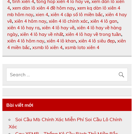
4
,
tính xiên 4
,
tong hop xiên 4 lo hay ve
,
xem dàn lô xiên
4
,
xem dàn lô xiên 4 đề hôm nay
,
xem kq dàn lô xiên 4
mb hôm nay
,
xien 4
,
xiên 4 cặp số lô miền bắc
,
xiên 4 hay
về
,
xiên 4 hôm nay
,
xiên 4 lô chính xác
,
xiên 4 lô gan
,
xiên 4 lô hay ra
,
xiên 4 lô hay về
,
xiên 4 lô hay về hàng
ngày
,
xiên 4 lô hay về nhất
,
xiên 4 lô hay về trong tuần
,
xiên 4 lô hôm nay
,
xiên 4 lô khan
,
xiên 4 lô siêu đẹp
,
xiên
4 miền bắc
,
xsmb lô xiên 4
,
xsmb loto xiên 4
Bài viết mới
Soi Cầu Mb Chính Xác Miễn Phí Soi Cầu Lô Chính
Xác
Cau XSMB – Thống Kê Cầu Bạch Thủ Miền Bắc