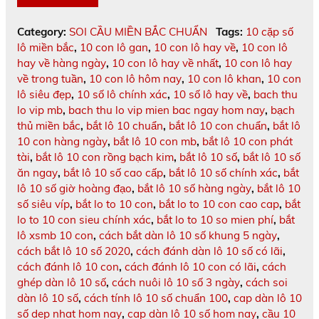
Category:
SOI CẦU MIỀN BẮC CHUẨN
Tags:
10 cặp số
lô miền bắc
,
10 con lô gan
,
10 con lô hay về
,
10 con lô
hay về hàng ngày
,
10 con lô hay về nhất
,
10 con lô hay
về trong tuần
,
10 con lô hôm nay
,
10 con lô khan
,
10 con
lô siêu đẹp
,
10 số lô chính xác
,
10 số lô hay về
,
bach thu
lo vip mb
,
bach thu lo vip mien bac ngay hom nay
,
bạch
thủ miền bắc
,
bắt lô 10 chuẩn
,
bắt lô 10 con chuẩn
,
bắt lô
10 con hàng ngày
,
bắt lô 10 con mb
,
bắt lô 10 con phát
tài
,
bắt lô 10 con rồng bạch kim
,
bắt lô 10 số
,
bắt lô 10 số
ăn ngay
,
bắt lô 10 số cao cấp
,
bắt lô 10 số chính xác
,
bắt
lô 10 số giờ hoàng đạo
,
bắt lô 10 số hàng ngày
,
bắt lô 10
số siêu víp
,
bắt lo to 10 con
,
bắt lo to 10 con cao cap
,
bắt
lo to 10 con sieu chính xác
,
bắt lo to 10 so mien phí
,
bắt
lô xsmb 10 con
,
cách bắt dàn lô 10 số khung 5 ngày
,
cách bắt lô 10 số 2020
,
cách đánh dàn lô 10 số có lãi
,
cách đánh lô 10 con
,
cách đánh lô 10 con có lãi
,
cách
ghép dàn lô 10 số
,
cách nuôi lô 10 số 3 ngày
,
cách soi
dàn lô 10 số
,
cách tính lô 10 số chuẩn 100
,
cap dàn lô 10
số dep nhat hom nay
,
cap dàn lô 10 số hom nay
,
cầu 10