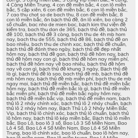
4 Càng Miền Trung, 4 con đề miền bắc, 4 con lô miền
bắc, 5 cặp xiên, 6 con đề miền bắc, 6 con lô miền bắc,
7 cao thu chot so de bach thu, 8 con đề miền bắc, 8
con lô miền bắc, ăn bạch thủ đề, ăn lô xiên, ba càng 2
số chuẩn, bac nho de mien bac, bạch kim thư viện đề
kiểm tra, bach thu dan de 365, bạch thủ đề, bạch thủ
đề 100, bạch thủ đề 3 càng, bach thu de 4h mb hom
nay, bach thu de 555, bạch thủ đề 86, bạch thủ đề an
bao nhiêu, bach thu de chinh xac, bạch thủ đề chuẩn,
bạch thủ đề đánh theo ngày, bạch thủ đề đẹp nhất
hôm nay, bạch thủ đề gan, bạch thủ đề hôm nay, bạch
thủ đề hôm nay con gì, bạch thủ đề hôm nay miễn phí,
bạch thủ đề hôm nay về bao nhiêu, bạch thủ đề hôm
nay về con gì, bạch thủ đề khung 3 ngày, Bạch thủ đề
là gì, bạch thủ đề là sao, bach thủ đề mb, bạch thủ đề
mb hôm nay, bạch thủ đề mb miễn phí, bach thu de mb
ngay mai, bạch thủ đề miền bắc, bạch thủ đề miền bắc
hôm nay, bạch thủ đề miền bắc là gì, bạch thủ đề miền
bắc miễn phí, bạch thủ đề miền bắc ngày hôm nay,
bạch thủ đề miền bắc vip, bạch thủ đề miền nam, bạch
thủ lô 2 nháy chính xác, bạch thủ lô 2 nháy chuẩn, bạch
thủ lô 2 nháy hôm nay, Bạch Thủ Lô 2 Nháy Miền Bắc
Vip, bạch thủ lô chính xác, bạch thủ lô chuẩn, bạch thủ
lô hôm nay, bạch thủ lô kép miền bắc, Bạch thủ lô miền
bắc, Bao Lô, bao lô 3 số, Bao Lô 3 Số Miền Nam, Bao
Lô 4 Số, Bao Lô 4 Số Miền Nam, Bao Lô 4 Số Miền
Trung, bao lô chính xác, bao lô chuẩn, bao lô hôm nay,
bao lô miền nam, Bao lô miền trung, Bao Lô Miền