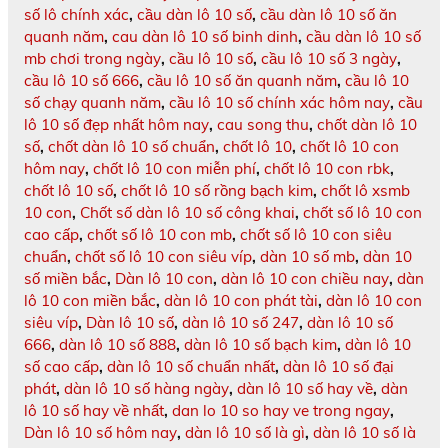
số lô chính xác
,
cầu dàn lô 10 số
,
cầu dàn lô 10 số ăn
quanh năm
,
cau dàn lô 10 số binh dinh
,
cầu dàn lô 10 số
mb chơi trong ngày
,
cầu lô 10 số
,
cầu lô 10 số 3 ngày
,
cầu lô 10 số 666
,
cầu lô 10 số ăn quanh năm
,
cầu lô 10
số chạy quanh năm
,
cầu lô 10 số chính xác hôm nay
,
cầu
lô 10 số đẹp nhất hôm nay
,
cau song thu
,
chốt dàn lô 10
số
,
chốt dàn lô 10 số chuẩn
,
chốt lô 10
,
chốt lô 10 con
hôm nay
,
chốt lô 10 con miễn phí
,
chốt lô 10 con rbk
,
chốt lô 10 số
,
chốt lô 10 số rồng bạch kim
,
chốt lô xsmb
10 con
,
Chốt số dàn lô 10 số công khai
,
chốt số lô 10 con
cao cấp
,
chốt số lô 10 con mb
,
chốt số lô 10 con siêu
chuẩn
,
chốt số lô 10 con siêu víp
,
dàn 10 số mb
,
dàn 10
số miền bắc
,
Dàn lô 10 con
,
dàn lô 10 con chiều nay
,
dàn
lô 10 con miền bắc
,
dàn lô 10 con phát tài
,
dàn lô 10 con
siêu víp
,
Dàn lô 10 số
,
dàn lô 10 số 247
,
dàn lô 10 số
666
,
dàn lô 10 số 888
,
dàn lô 10 số bạch kim
,
dàn lô 10
số cao cấp
,
dàn lô 10 số chuẩn nhất
,
dàn lô 10 số đại
phát
,
dàn lô 10 số hàng ngày
,
dàn lô 10 số hay về
,
dàn
lô 10 số hay về nhất
,
dan lo 10 so hay ve trong ngay
,
Dàn lô 10 số hôm nay
,
dàn lô 10 số là gì
,
dàn lô 10 số là