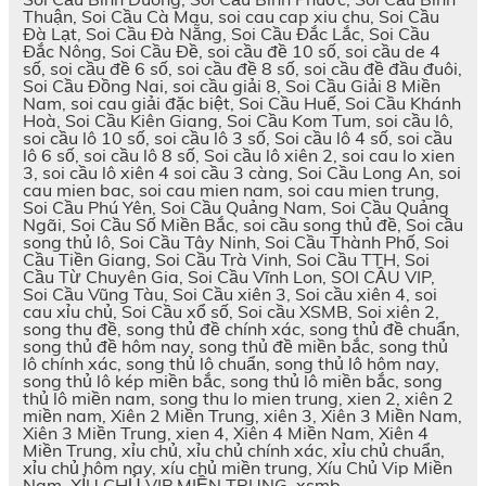
Thuận, Soi Cầu Cà Mau, soi cau cap xiu chu, Soi Cầu
Đà Lạt, Soi Cầu Đà Nẵng, Soi Cầu Đắc Lắc, Soi Cầu
Đắc Nông, Soi Cầu Đề, soi cầu đề 10 số, soi cầu de 4
số, soi cầu đề 6 số, soi cầu đề 8 số, soi cầu đề đầu đuôi,
Soi Cầu Đồng Nai, soi cầu giải 8, Soi Cầu Giải 8 Miền
Nam, soi cau giải đặc biệt, Soi Cầu Huế, Soi Cầu Khánh
Hoà, Soi Cầu Kiên Giang, Soi Cầu Kom Tum, soi cầu lô,
soi cầu lô 10 số, soi cầu lô 3 số, Soi cầu lô 4 số, soi cầu
lô 6 số, soi cầu lô 8 số, Soi cầu lô xiên 2, soi cau lo xien
3, soi cầu lô xiên 4 soi cầu 3 càng, Soi Cầu Long An, soi
cau mien bac, soi cau mien nam, soi cau mien trung,
Soi Cầu Phú Yên, Soi Cầu Quảng Nam, Soi Cầu Quảng
Ngãi, Soi Cầu Số Miền Bắc, soi cầu song thủ đề, Soi cầu
song thủ lô, Soi Cầu Tây Ninh, Soi Cầu Thành Phố, Soi
Cầu Tiền Giang, Soi Cầu Trà Vinh, Soi Cầu TTH, Soi
Cầu Từ Chuyên Gia, Soi Cầu Vĩnh Lon, SOI CẦU VIP,
Soi Cầu Vũng Tàu, Soi Cầu xiên 3, Soi cầu xiên 4, soi
cau xỉu chủ, Soi Cầu xổ số, Soi cầu XSMB, Soi xiên 2,
song thu đề, song thủ đề chính xác, song thủ đề chuẩn,
song thủ đề hôm nay, song thủ đề miền bắc, song thủ
lô chính xác, song thủ lô chuẩn, song thủ lô hôm nay,
song thủ lô kép miền bắc, song thủ lô miền bắc, song
thủ lô miền nam, song thu lo mien trung, xien 2, xiên 2
miền nam, Xiên 2 Miền Trung, xiên 3, Xiên 3 Miền Nam,
Xiên 3 Miền Trung, xien 4, Xiên 4 Miền Nam, Xiên 4
Miền Trung, xỉu chủ, xỉu chủ chính xác, xỉu chủ chuẩn,
xỉu chủ hôm nay, xíu chủ miền trung, Xíu Chủ Vip Miền
Nam, XỈU CHỦ VIP MIỀN TRUNG, xsmb