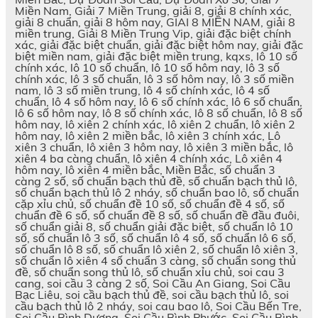
Miền Nam, Giải 7 Miền Trung, giải 8, giải 8 chính xác,
giải 8 chuẩn, giải 8 hôm nay, GIAI 8 MIỀN NAM, giải 8
miền trung, Giải 8 Miền Trung Vip, giải đặc biệt chính
xác, giải đặc biệt chuẩn, giải đặc biệt hôm nay, giải đặc
biệt miền nam, giải đặc biệt miền trung, kqxs, lô 10 số
chính xác, lô 10 số chuẩn, lô 10 số hôm nay, lô 3 số
chính xác, lô 3 số chuẩn, lô 3 số hôm nay, lô 3 số miền
nam, lô 3 số miền trung, lô 4 số chính xác, lô 4 số
chuẩn, lô 4 số hôm nay, lô 6 số chính xác, lô 6 số chuẩn,
lô 6 số hôm nay, lô 8 số chính xác, lô 8 số chuẩn, lô 8 số
hôm nay, lô xiên 2 chính xác, lô xiên 2 chuẩn, lô xiên 2
hôm nay, lô xiên 2 miền bắc, lô xiên 3 chính xác, Lô
xiên 3 chuẩn, lô xiên 3 hôm nay, lô xiên 3 miền bắc, lô
xiên 4 ba càng chuẩn, lô xiên 4 chính xác, Lô xiên 4
hôm nay, lô xiên 4 miền bắc, Miền Bắc, số chuẩn 3
càng 2 số, số chuẩn bạch thủ đề, số chuẩn bạch thủ lô,
số chuẩn bạch thủ lô 2 nháy, số chuẩn bao lô, số chuẩn
cặp xỉu chủ, số chuẩn đề 10 số, số chuẩn đề 4 số, số
chuẩn đề 6 số, số chuẩn đề 8 số, số chuẩn đề đầu đuôi,
số chuẩn giải 8, số chuẩn giải đặc biệt, số chuẩn lô 10
số, số chuẩn lô 3 số, số chuẩn lô 4 số, số chuẩn lô 6 số,
số chuẩn lô 8 số, số chuẩn lô xiên 2, số chuẩn lô xiên 3,
số chuẩn lô xiên 4 số chuẩn 3 càng, số chuẩn song thủ
đề, số chuẩn song thủ lô, số chuẩn xỉu chủ, soi cau 3
cang, soi cầu 3 càng 2 số, Soi Cầu An Giang, Soi Cầu
Bạc Liêu, soi cầu bạch thủ đề, soi cầu bạch thủ lô, soi
cầu bạch thủ lô 2 nháy, soi cau bao lô, Soi Cầu Bến Tre,
Soi Cầu Bình Dương, Soi Cầu Bình Phước, Soi Cầu Bình