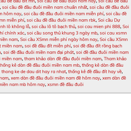
cầu đề đầu đít mn
,
soi cầu đề đầu đuôi hôm nay
,
soi cầu đề đầu
,
soi cầu đề đầu đuôi miền nam chuẩn nhất
,
soi cầu đề đầu đuôi
am hôm nay
,
soi cầu đề đầu đuôi miền nam miễn phí
,
soi cầu đề
 mn miễn phí
,
soi cầu đề đầu đuôi miền nam rbk
,
Soi cầu Dự
ánh lô không lỗ
,
soi cầu lô tô bạch thủ
,
soi cau mien phi 888
,
Soi
hí chính xác
,
soi cầu song thủ khung 3 ngày mb
,
soi cau xsmn
 miền nam
,
Soi cầu XSmn miễn phí ngày hôm nay
,
Soi cầu XSmn
ít miền nam
,
soi đề đầu đít miễn phí
,
soi đề đầu đít rồng bạch
m
,
soi đề đầu đuôi miền nam đại phát
,
soi đề đầu đuôi miền nam
i miền nam
,
tham khảo dàn đề đầu đuôi miền nam
,
Tham khảo
thống kê dàn đề đầu đuôi miền nam mb
,
thống kê dàn đề đầu
,
thong ke de dau dit hay ra nhat
,
thống kê đề đầu đít hay về
,
 nam
,
xem dàn đề đầu đuôi miền nam đề hôm nay
,
xem dàn đề
 miền nam mb hôm nay
,
xsmn đề đầu đuôi