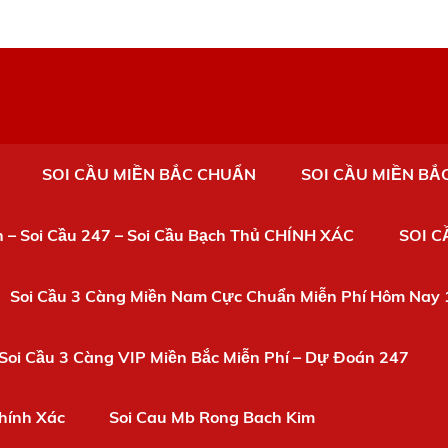
SOI CẦU MIỀN BẮC CHUẨN
SOI CẦU MIỀN BẮC
h – Soi Cầu 247 – Soi Cầu Bạch Thủ CHÍNH XÁC
SOI C
Soi Cầu 3 Càng Miền Nam Cực Chuẩn Miễn Phí Hôm Nay
Soi Cầu 3 Càng VIP Miền Bắc Miễn Phí – Dự Đoán 247
Chính Xác
Soi Cau Mb Rong Bach Kim