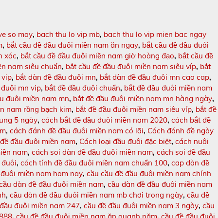
 ve so may
,
bach thu lo vip mb
,
bach thu lo vip mien bac ngay
m
,
bắt cầu đề đầu đuôi miền nam ăn ngay
,
bắt cầu đề đầu đuôi
h xác
,
bắt cầu đề đầu đuôi miền nam giờ hoàng đạo
,
bắt cầu đề
iền nam siêu chuẩn
,
bắt cầu đề đầu đuôi miền nam siêu víp
,
bắt
 vip
,
bắt dàn đề đầu đuôi mn
,
bắt dàn đề đầu đuôi mn cao cap
,
 đuôi mn vip
,
bắt đề đầu đuôi chuẩn
,
bắt đề đầu đuôi miền nam
ầu đuôi miền nam mn
,
bắt đề đầu đuôi miền nam mn hàng ngày
,
ền nam rồng bạch kim
,
bắt đề đầu đuôi miền nam siêu víp
,
bắt đề
hung 5 ngày
,
cách bắt đề đầu đuôi miền nam 2020
,
cách bắt đề
am
,
cách đánh đề đầu đuôi miền nam có lãi
,
Cách đánh đề ngày
 đề đầu đuôi miền nam
,
Cách loại đầu đuôi đặc biệt
,
cách nuôi
miền nam
,
cách soi dàn đề đầu đuôi miền nam
,
cách soi đề đầu
 đuôi
,
cách tính đề đầu đuôi miền nam chuẩn 100
,
cap dàn đề
 đuôi miền nam hom nay
,
cầu cầu đề đầu đuôi miền nam chính
cầu dàn đề đầu đuôi miền nam
,
cầu dàn đề đầu đuôi miền nam
nh
,
cầu dàn đề đầu đuôi miền nam mb chơi trong ngày
,
cầu đề
 đầu đuôi miền nam 247
,
cầu đề đầu đuôi miền nam 3 ngày
,
cầu
 888
,
cầu đề đầu đuôi miền nam ăn quanh năm
,
cầu đề đầu đuôi