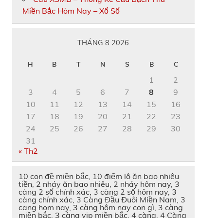
Miền Bắc Hôm Nay – Xổ Số
THÁNG 8 2026
H
B
T
N
S
B
C
1
2
3
4
5
6
7
8
9
10
11
12
13
14
15
16
17
18
19
20
21
22
23
24
25
26
27
28
29
30
31
« Th2
10 con đề miền bắc, 10 điểm lô ăn bao nhiêu
tiền, 2 nháy ăn bao nhiêu, 2 nháy hôm nay, 3
càng 2 số chính xác, 3 càng 2 số hôm nay, 3
càng chính xác, 3 Càng Đầu Đuôi Miền Nam, 3
cang hom nay, 3 càng hôm nay con gì, 3 càng
miền bắc, 3 càng vip miền bắc, 4 càng, 4 Càng