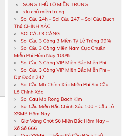
SONG THỦ LÔ MIỀN TRUNG
xíu chủ miền trung
Soi Cầu 24h – Soi Cầu 247 – Soi Cầu Bạch
Thủ CHÍNH XÁC
SOI CẦU 3 CÀNG
Soi Cầu 3 Càng 3 Miền Tỷ Lệ Trúng 99%
Soi Cầu 3 Càng Miền Nam Cực Chuẩn
Miễn Phí Hôm Nay 100%
Soi Cầu 3 Càng VIP Miền Bắc Miễn Phí
Soi Cầu 3 Càng VIP Miền Bắc Miễn Phí –
Dự Đoán 247
Soi Cầu Mb Chính Xác Miễn Phí Soi Cầu
Lô Chính Xác
Soi Cau Mb Rong Bach Kim
Soi Cầu Miền Bắc Chính Xác 100 – Cầu Lô
XSMB Hôm Nay
Giờ Vàng Chốt Số Miền Bắc Hôm Nay –
Xổ Số 666
Cau XSMB – Thống Kê Cầu Bạch Thủ