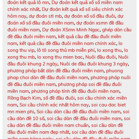
đoán kết quả lô mn
,
Dự đoán kết quả xổ số miền nam
chính xác nhất
,
Dự đoán kết quả xổ số siêu chính xác
hôm nay
,
dự đoán stl mb
,
dự đoán xổ số đầu đuôi
,
dự
đoán xổ số đầu đuôi miền nam
,
dự đoán xsmn đề đầu
đuôi miền nam
,
Dự đoán XSmn Minh Ngọc
,
ghép dàn cầu
đề đầu đuôi miền nam
,
kết quả cầu đề đầu đuôi miền
nam
,
kết quả cầu đề đầu đuôi miền nam chính xác
,
lo
song thu vip
,
lô tô song thủ mb miễn phí
,
lo xong thu
,
lo
xong thu mb
,
lo xong thu mien bac
,
Nuôi đầu đuôi
,
Nuôi
đầu đuôi khung 2 ngày
,
Nuôi de đầu đuôi khung 3 ngày
,
phương pháp bắt dàn đề đầu đuôi miền nam
,
phuong
phap choi dàn đề đầu đuôi miền nam
,
phương pháp nuôi
đề đầu đuôi miền nam
,
phương pháp soi đề đầu đuôi
miền nam
,
phương pháp tính đề đầu đuôi miền nam
,
Rồng Bạch Kim
,
số đề đầu đuôi
,
soi cầu chính xác miền
nam
,
Soi cầu chính xác nhất hôm nay
,
soi cau dac biet
mn mien phi
,
Soi cầu dàn cầu đề đầu đuôi miền nam
,
soi
cầu dàn đề 10 số
,
soi cầu dàn đề đầu đuôi miền nam
,
soi
cầu dàn đề đầu đuôi miền nam chuẩn
,
soi cầu dàn đề
đầu đuôi miền nam đẹp nhất
,
soi cầu dàn đề đầu đuôi
miền nam hàng ngày
,
soi cầu dàn đề đầu đuôi miền nam