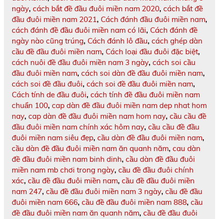
ngày
,
cách bắt đề đầu đuôi miền nam 2020
,
cách bắt đề
đầu đuôi miền nam 2021
,
Cách đánh đầu đuôi miền nam
,
cách đánh đề đầu đuôi miền nam có lãi
,
Cách đánh đề
ngày nào cũng trúng
,
Cách đánh lô đầu
,
cách ghép dàn
cầu đề đầu đuôi miền nam
,
Cách loại đầu đuôi đặc biệt
,
cách nuôi đề đầu đuôi miền nam 3 ngày
,
cách soi cầu
đầu đuôi miền nam
,
cách soi dàn đề đầu đuôi miền nam
,
cách soi đề đầu đuôi
,
cách soi đề đầu đuôi miền nam
,
Cách tính de đầu đuôi
,
cách tính đề đầu đuôi miền nam
chuẩn 100
,
cap dàn đề đầu đuôi miền nam dep nhat hom
nay
,
cap dàn đề đầu đuôi miền nam hom nay
,
cầu cầu đề
đầu đuôi miền nam chính xác hôm nay
,
cầu cầu đề đầu
đuôi miền nam siêu đẹp
,
cầu dàn đề đầu đuôi miền nam
,
cầu dàn đề đầu đuôi miền nam ăn quanh năm
,
cau dàn
đề đầu đuôi miền nam binh dinh
,
cầu dàn đề đầu đuôi
miền nam mb chơi trong ngày
,
cầu đề đầu đuôi chính
xác
,
cầu đề đầu đuôi miền nam
,
cầu đề đầu đuôi miền
nam 247
,
cầu đề đầu đuôi miền nam 3 ngày
,
cầu đề đầu
đuôi miền nam 666
,
cầu đề đầu đuôi miền nam 888
,
cầu
đề đầu đuôi miền nam ăn quanh năm
,
cầu đề đầu đuôi