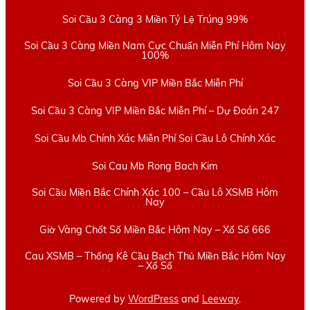
Soi Cầu 3 Càng 3 Miền Tỷ Lệ Trúng 99%
Soi Cầu 3 Càng Miền Nam Cực Chuẩn Miễn Phí Hôm Nay
100%
Soi Cầu 3 Càng VIP Miền Bắc Miễn Phí
Soi Cầu 3 Càng VIP Miền Bắc Miễn Phí – Dự Đoán 247
Soi Cầu Mb Chính Xác Miễn Phí Soi Cầu Lô Chính Xác
Soi Cau Mb Rong Bach Kim
Soi Cầu Miền Bắc Chính Xác 100 – Cầu Lô XSMB Hôm
Nay
Giờ Vàng Chốt Số Miền Bắc Hôm Nay – Xổ Số 666
Cau XSMB – Thống Kê Cầu Bạch Thủ Miền Bắc Hôm Nay
– Xổ Số
Powered by
WordPress
and
Leeway
.