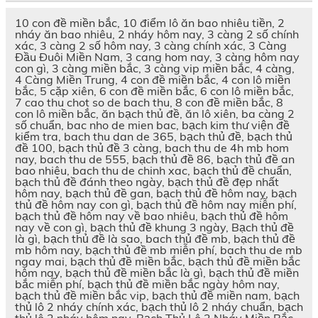
10 con đề miền bắc, 10 điểm lô ăn bao nhiêu tiền, 2
nháy ăn bao nhiêu, 2 nháy hôm nay, 3 càng 2 số chính
xác, 3 càng 2 số hôm nay, 3 càng chính xác, 3 Càng
Đầu Đuôi Miền Nam, 3 cang hom nay, 3 càng hôm nay
con gì, 3 càng miền bắc, 3 càng vip miền bắc, 4 càng,
4 Càng Miền Trung, 4 con đề miền bắc, 4 con lô miền
bắc, 5 cặp xiên, 6 con đề miền bắc, 6 con lô miền bắc,
7 cao thu chot so de bach thu, 8 con đề miền bắc, 8
con lô miền bắc, ăn bạch thủ đề, ăn lô xiên, ba càng 2
số chuẩn, bac nho de mien bac, bạch kim thư viện đề
kiểm tra, bach thu dan de 365, bạch thủ đề, bạch thủ
đề 100, bạch thủ đề 3 càng, bach thu de 4h mb hom
nay, bach thu de 555, bạch thủ đề 86, bạch thủ đề an
bao nhiêu, bach thu de chinh xac, bạch thủ đề chuẩn,
bạch thủ đề đánh theo ngày, bạch thủ đề đẹp nhất
hôm nay, bạch thủ đề gan, bạch thủ đề hôm nay, bạch
thủ đề hôm nay con gì, bạch thủ đề hôm nay miễn phí,
bạch thủ đề hôm nay về bao nhiêu, bạch thủ đề hôm
nay về con gì, bạch thủ đề khung 3 ngày, Bạch thủ đề
là gì, bạch thủ đề là sao, bach thủ đề mb, bạch thủ đề
mb hôm nay, bạch thủ đề mb miễn phí, bach thu de mb
ngay mai, bạch thủ đề miền bắc, bạch thủ đề miền bắc
hôm nay, bạch thủ đề miền bắc là gì, bạch thủ đề miền
bắc miễn phí, bạch thủ đề miền bắc ngày hôm nay,
bạch thủ đề miền bắc vip, bạch thủ đề miền nam, bạch
thủ lô 2 nháy chính xác, bạch thủ lô 2 nháy chuẩn, bạch
thủ lô 2 nháy hôm nay, Bạch Thủ Lô 2 Nháy Miền Bắc