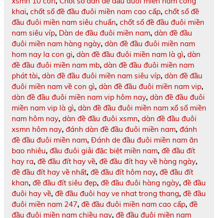
xsmn 10 con
,
Chốt số dàn đề đầu đuôi miền nam công
khai
,
chốt số đề đầu đuôi miền nam cao cấp
,
chốt số đề
đầu đuôi miền nam siêu chuẩn
,
chốt số đề đầu đuôi miền
nam siêu víp
,
Dàn de đầu đuôi miền nam
,
dàn đề đầu
đuôi miền nam hàng ngày
,
dàn đề đầu đuôi miền nam
hom nay la con gi
,
dàn đề đầu đuôi miền nam là gì
,
dàn
đề đầu đuôi miền nam mb
,
dàn đề đầu đuôi miền nam
phát tài
,
dàn đề đầu đuôi miền nam siêu víp
,
dàn đề đầu
đuôi miền nam về con gì
,
dàn đề đầu đuôi miền nam vip
,
dàn đề đầu đuôi miền nam vip hôm nay
,
dàn đề đầu đuôi
miền nam vip là gì
,
dàn đề đầu đuôi miền nam xổ số miền
nam hôm nay
,
dàn đề đầu đuôi xsmn
,
dàn đề đầu đuôi
xsmn hôm nay
,
đánh dàn đề đầu đuôi miền nam
,
đánh
đề đầu đuôi miền nam
,
Đánh de đầu đuôi miền nam ăn
bao nhiêu
,
đầu đuôi giải đặc biệt miền nam
,
đề đầu đít
hay ra
,
đề đầu đít hay về
,
đề đầu đít hay về hàng ngày
,
đề đầu đít hay về nhất
,
đề đầu đít hôm nay
,
đề đầu đít
khan
,
đề đầu đít siêu đẹp
,
đề đầu đuôi hàng ngày
,
đề đầu
đuôi hay về
,
đề đầu đuôi hay ve nhat trong thang
,
đề đầu
đuôi miền nam 247
,
đề đầu đuôi miền nam cao cấp
,
đề
đầu đuôi miền nam chiều nay
,
đề đầu đuôi miền nam