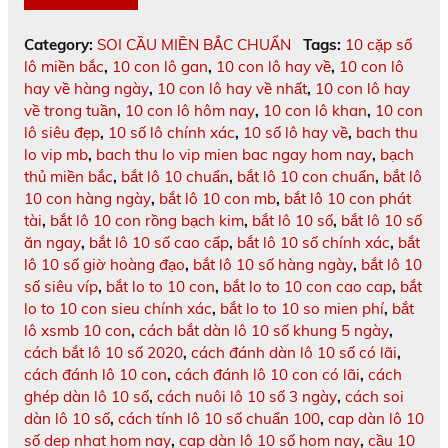
Category:
SOI CẦU MIỀN BẮC CHUẨN
Tags:
10 cặp số
lô miền bắc
,
10 con lô gan
,
10 con lô hay về
,
10 con lô
hay về hàng ngày
,
10 con lô hay về nhất
,
10 con lô hay
về trong tuần
,
10 con lô hôm nay
,
10 con lô khan
,
10 con
lô siêu đẹp
,
10 số lô chính xác
,
10 số lô hay về
,
bach thu
lo vip mb
,
bach thu lo vip mien bac ngay hom nay
,
bạch
thủ miền bắc
,
bắt lô 10 chuẩn
,
bắt lô 10 con chuẩn
,
bắt lô
10 con hàng ngày
,
bắt lô 10 con mb
,
bắt lô 10 con phát
tài
,
bắt lô 10 con rồng bạch kim
,
bắt lô 10 số
,
bắt lô 10 số
ăn ngay
,
bắt lô 10 số cao cấp
,
bắt lô 10 số chính xác
,
bắt
lô 10 số giờ hoàng đạo
,
bắt lô 10 số hàng ngày
,
bắt lô 10
số siêu víp
,
bắt lo to 10 con
,
bắt lo to 10 con cao cap
,
bắt
lo to 10 con sieu chính xác
,
bắt lo to 10 so mien phí
,
bắt
lô xsmb 10 con
,
cách bắt dàn lô 10 số khung 5 ngày
,
cách bắt lô 10 số 2020
,
cách đánh dàn lô 10 số có lãi
,
cách đánh lô 10 con
,
cách đánh lô 10 con có lãi
,
cách
ghép dàn lô 10 số
,
cách nuôi lô 10 số 3 ngày
,
cách soi
dàn lô 10 số
,
cách tính lô 10 số chuẩn 100
,
cap dàn lô 10
số dep nhat hom nay
,
cap dàn lô 10 số hom nay
,
cầu 10