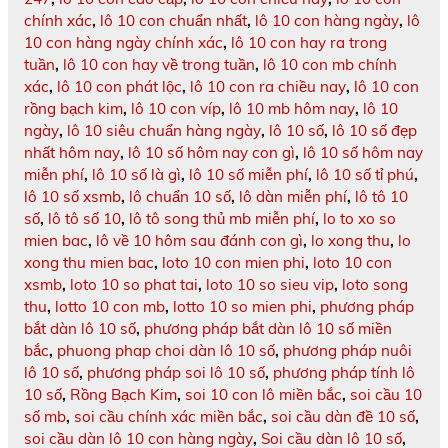
chính xác
,
lô 10 con chuẩn nhất
,
lô 10 con hàng ngày
,
lô
10 con hàng ngày chính xác
,
lô 10 con hay ra trong
tuần
,
lô 10 con hay về trong tuần
,
lô 10 con mb chính
xác
,
lô 10 con phát lộc
,
lô 10 con ra chiều nay
,
lô 10 con
rồng bạch kim
,
lô 10 con víp
,
lô 10 mb hôm nay
,
lô 10
ngày
,
lô 10 siêu chuẩn hàng ngày
,
lô 10 số
,
lô 10 số đẹp
nhất hôm nay
,
lô 10 số hôm nay con gì
,
lô 10 số hôm nay
miễn phí
,
lô 10 số là gì
,
lô 10 số miễn phí
,
lô 10 số tỉ phú
,
lô 10 số xsmb
,
lô chuẩn 10 số
,
lô dàn miễn phí
,
lô tô 10
số
,
lô tô số 10
,
lô tô song thủ mb miễn phí
,
lo to xo so
mien bac
,
lô về 10 hôm sau đánh con gì
,
lo xong thu
,
lo
xong thu mien bac
,
loto 10 con mien phi
,
loto 10 con
xsmb
,
loto 10 so phat tai
,
loto 10 so sieu vip
,
loto song
thu
,
lotto 10 con mb
,
lotto 10 so mien phi
,
phương pháp
bắt dàn lô 10 số
,
phương pháp bắt dàn lô 10 số miền
bắc
,
phuong phap choi dàn lô 10 số
,
phương pháp nuôi
lô 10 số
,
phương pháp soi lô 10 số
,
phương pháp tính lô
10 số
,
Rồng Bạch Kim
,
soi 10 con lô miền bắc
,
soi cầu 10
số mb
,
soi cầu chính xác miền bắc
,
soi cầu dàn đề 10 số
,
soi cầu dàn lô 10 con hàng ngày
,
Soi cầu dàn lô 10 số
,