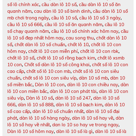
số lô chính xác
,
cầu dàn lô 10 số
,
cầu dàn lô 10 số ăn
quanh năm
,
cau dàn lô 10 số binh dinh
,
cầu dàn lô 10 số
mb chơi trong ngày
,
cầu lô 10 số
,
cầu lô 10 số 3 ngày
,
cầu lô 10 số 666
,
cầu lô 10 số ăn quanh năm
,
cầu lô 10
số chạy quanh năm
,
cầu lô 10 số chính xác hôm nay
,
cầu
lô 10 số đẹp nhất hôm nay
,
cau song thu
,
chốt dàn lô 10
số
,
chốt dàn lô 10 số chuẩn
,
chốt lô 10
,
chốt lô 10 con
hôm nay
,
chốt lô 10 con miễn phí
,
chốt lô 10 con rbk
,
chốt lô 10 số
,
chốt lô 10 số rồng bạch kim
,
chốt lô xsmb
10 con
,
Chốt số dàn lô 10 số công khai
,
chốt số lô 10 con
cao cấp
,
chốt số lô 10 con mb
,
chốt số lô 10 con siêu
chuẩn
,
chốt số lô 10 con siêu víp
,
dàn 10 số mb
,
dàn 10
số miền bắc
,
Dàn lô 10 con
,
dàn lô 10 con chiều nay
,
dàn
lô 10 con miền bắc
,
dàn lô 10 con phát tài
,
dàn lô 10 con
siêu víp
,
Dàn lô 10 số
,
dàn lô 10 số 247
,
dàn lô 10 số
666
,
dàn lô 10 số 888
,
dàn lô 10 số bạch kim
,
dàn lô 10
số cao cấp
,
dàn lô 10 số chuẩn nhất
,
dàn lô 10 số đại
phát
,
dàn lô 10 số hàng ngày
,
dàn lô 10 số hay về
,
dàn
lô 10 số hay về nhất
,
dan lo 10 so hay ve trong ngay
,
Dàn lô 10 số hôm nay
,
dàn lô 10 số là gì
,
dàn lô 10 số là