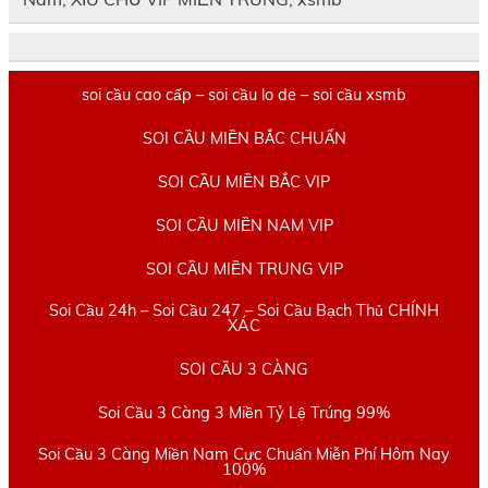
soi cầu cao cấp – soi cầu lo de – soi cầu xsmb
SOI CẦU MIỀN BẮC CHUẨN
SOI CẦU MIỀN BẮC VIP
SOI CẦU MIỀN NAM VIP
SOI CẦU MIỀN TRUNG VIP
Soi Cầu 24h – Soi Cầu 247 – Soi Cầu Bạch Thủ CHÍNH
XÁC
SOI CẦU 3 CÀNG
Soi Cầu 3 Càng 3 Miền Tỷ Lệ Trúng 99%
Soi Cầu 3 Càng Miền Nam Cực Chuẩn Miễn Phí Hôm Nay
100%