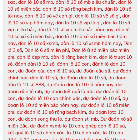
sao
,
dàn lô 10 số mb
,
dàn lô 10 số mb siêu chuẩn
,
dàn lô
10 số miền bắc
,
dàn lô 10 số rồng bạch kim
,
dàn lô 10 số
tối nay
,
dàn lô 10 số về con gì
,
dàn lô 10 số về số gì
,
dàn
lô 10 số vip hôm nay
,
dàn lô 10 số vip là gì
,
dàn lô 10 số
vip miền bắc
,
dàn lô 10 số vip miền bắc hôm nay
,
dàn lô
10 số xổ số miền bắc
,
dàn lô 10 số xổ số miền bắc hôm
nay
,
dàn lô 10 số xsmb
,
dàn lô 10 số xsmb hôm nay
,
Dàn
lô 3 số
,
Dàn lô 6 số miền phí
,
Dàn lô 8 số miền bắc miễn
phí
,
dàn lô đẹp mb
,
dàn lô rồng bạch kim
,
dàn lô trượt 10
số
,
đánh dàn lô 10 số
,
đánh lô 10 con
,
đánh lô dàn 10
con
,
dự đoán cầu dàn lô 10 số
,
dự đoán cầu stl
,
dự đoán
chính xác dàn lô 10 số
,
dự đoán dàn lô 10 số
,
du doan
dàn lô 10 số 888
,
dự đoán dàn lô 10 số hôm nay
,
dự
đoán dàn lô mb
,
dự đoán kết quả lô mb
,
dự đoán lô 10
con
,
dự đoán lô 10 con chính xác
,
dự đoán lô 10 số
,
dự
đoán lô 10 số miền bắc hôm nay
,
dự đoán lô 10 số miễn
phí
,
dự đoán lô 10 số rồng bạch kim
,
dự đoán loto 10
con
,
du doan song thu lo
,
dự đoán stl mb
,
Dự đoán xổ số
miền Bắc
,
dự đoán xsmb lô 10 con
,
ghép dàn lô 10 số
,
kết quả lô 10 số chính xác
,
lô 10 chính xác
,
lô 10 con
247
,
lô 10 con cao cấp
,
lô 10 con chiều nay
,
lô 10 con