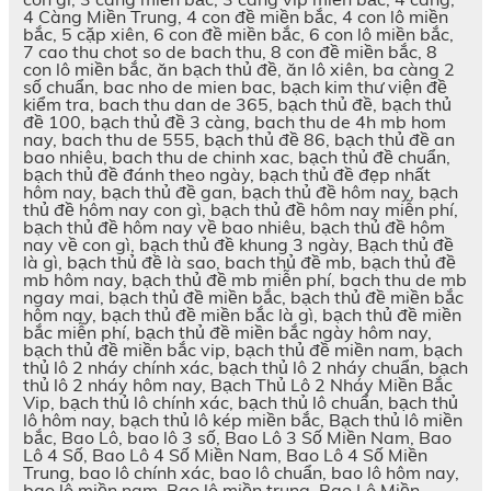
4 Càng Miền Trung, 4 con đề miền bắc, 4 con lô miền
bắc, 5 cặp xiên, 6 con đề miền bắc, 6 con lô miền bắc,
7 cao thu chot so de bach thu, 8 con đề miền bắc, 8
con lô miền bắc, ăn bạch thủ đề, ăn lô xiên, ba càng 2
số chuẩn, bac nho de mien bac, bạch kim thư viện đề
kiểm tra, bach thu dan de 365, bạch thủ đề, bạch thủ
đề 100, bạch thủ đề 3 càng, bach thu de 4h mb hom
nay, bach thu de 555, bạch thủ đề 86, bạch thủ đề an
bao nhiêu, bach thu de chinh xac, bạch thủ đề chuẩn,
bạch thủ đề đánh theo ngày, bạch thủ đề đẹp nhất
hôm nay, bạch thủ đề gan, bạch thủ đề hôm nay, bạch
thủ đề hôm nay con gì, bạch thủ đề hôm nay miễn phí,
bạch thủ đề hôm nay về bao nhiêu, bạch thủ đề hôm
nay về con gì, bạch thủ đề khung 3 ngày, Bạch thủ đề
là gì, bạch thủ đề là sao, bach thủ đề mb, bạch thủ đề
mb hôm nay, bạch thủ đề mb miễn phí, bach thu de mb
ngay mai, bạch thủ đề miền bắc, bạch thủ đề miền bắc
hôm nay, bạch thủ đề miền bắc là gì, bạch thủ đề miền
bắc miễn phí, bạch thủ đề miền bắc ngày hôm nay,
bạch thủ đề miền bắc vip, bạch thủ đề miền nam, bạch
thủ lô 2 nháy chính xác, bạch thủ lô 2 nháy chuẩn, bạch
thủ lô 2 nháy hôm nay, Bạch Thủ Lô 2 Nháy Miền Bắc
Vip, bạch thủ lô chính xác, bạch thủ lô chuẩn, bạch thủ
lô hôm nay, bạch thủ lô kép miền bắc, Bạch thủ lô miền
bắc, Bao Lô, bao lô 3 số, Bao Lô 3 Số Miền Nam, Bao
Lô 4 Số, Bao Lô 4 Số Miền Nam, Bao Lô 4 Số Miền
Trung, bao lô chính xác, bao lô chuẩn, bao lô hôm nay,
bao lô miền nam, Bao lô miền trung, Bao Lô Miền