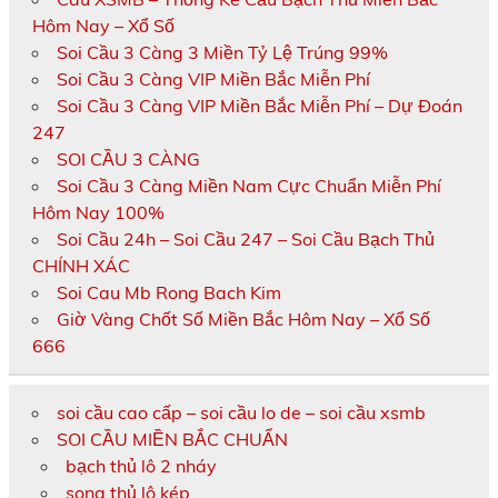
Hôm Nay – Xổ Số
Soi Cầu 3 Càng 3 Miền Tỷ Lệ Trúng 99%
Soi Cầu 3 Càng VIP Miền Bắc Miễn Phí
Soi Cầu 3 Càng VIP Miền Bắc Miễn Phí – Dự Đoán
247
SOI CẦU 3 CÀNG
Soi Cầu 3 Càng Miền Nam Cực Chuẩn Miễn Phí
Hôm Nay 100%
Soi Cầu 24h – Soi Cầu 247 – Soi Cầu Bạch Thủ
CHÍNH XÁC
Soi Cau Mb Rong Bach Kim
Giờ Vàng Chốt Số Miền Bắc Hôm Nay – Xổ Số
666
soi cầu cao cấp – soi cầu lo de – soi cầu xsmb
SOI CẦU MIỀN BẮC CHUẨN
bạch thủ lô 2 nháy
song thủ lô kép