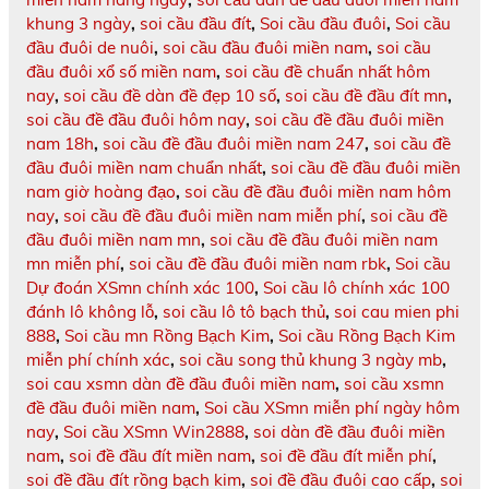
khung 3 ngày
,
soi cầu đầu đít
,
Soi cầu đầu đuôi
,
Soi cầu
đầu đuôi de nuôi
,
soi cầu đầu đuôi miền nam
,
soi cầu
đầu đuôi xổ số miền nam
,
soi cầu đề chuẩn nhất hôm
nay
,
soi cầu đề dàn đề đẹp 10 số
,
soi cầu đề đầu đít mn
,
soi cầu đề đầu đuôi hôm nay
,
soi cầu đề đầu đuôi miền
nam 18h
,
soi cầu đề đầu đuôi miền nam 247
,
soi cầu đề
đầu đuôi miền nam chuẩn nhất
,
soi cầu đề đầu đuôi miền
nam giờ hoàng đạo
,
soi cầu đề đầu đuôi miền nam hôm
nay
,
soi cầu đề đầu đuôi miền nam miễn phí
,
soi cầu đề
đầu đuôi miền nam mn
,
soi cầu đề đầu đuôi miền nam
mn miễn phí
,
soi cầu đề đầu đuôi miền nam rbk
,
Soi cầu
Dự đoán XSmn chính xác 100
,
Soi cầu lô chính xác 100
đánh lô không lỗ
,
soi cầu lô tô bạch thủ
,
soi cau mien phi
888
,
Soi cầu mn Rồng Bạch Kim
,
Soi cầu Rồng Bạch Kim
miễn phí chính xác
,
soi cầu song thủ khung 3 ngày mb
,
soi cau xsmn dàn đề đầu đuôi miền nam
,
soi cầu xsmn
đề đầu đuôi miền nam
,
Soi cầu XSmn miễn phí ngày hôm
nay
,
Soi cầu XSmn Win2888
,
soi dàn đề đầu đuôi miền
nam
,
soi đề đầu đít miền nam
,
soi đề đầu đít miễn phí
,
soi đề đầu đít rồng bạch kim
,
soi đề đầu đuôi cao cấp
,
soi