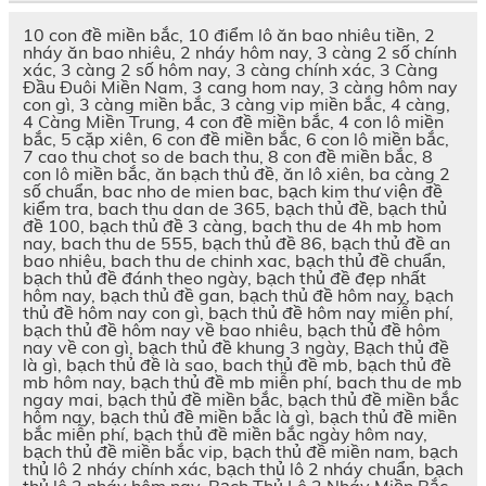
10 con đề miền bắc, 10 điểm lô ăn bao nhiêu tiền, 2
nháy ăn bao nhiêu, 2 nháy hôm nay, 3 càng 2 số chính
xác, 3 càng 2 số hôm nay, 3 càng chính xác, 3 Càng
Đầu Đuôi Miền Nam, 3 cang hom nay, 3 càng hôm nay
con gì, 3 càng miền bắc, 3 càng vip miền bắc, 4 càng,
4 Càng Miền Trung, 4 con đề miền bắc, 4 con lô miền
bắc, 5 cặp xiên, 6 con đề miền bắc, 6 con lô miền bắc,
7 cao thu chot so de bach thu, 8 con đề miền bắc, 8
con lô miền bắc, ăn bạch thủ đề, ăn lô xiên, ba càng 2
số chuẩn, bac nho de mien bac, bạch kim thư viện đề
kiểm tra, bach thu dan de 365, bạch thủ đề, bạch thủ
đề 100, bạch thủ đề 3 càng, bach thu de 4h mb hom
nay, bach thu de 555, bạch thủ đề 86, bạch thủ đề an
bao nhiêu, bach thu de chinh xac, bạch thủ đề chuẩn,
bạch thủ đề đánh theo ngày, bạch thủ đề đẹp nhất
hôm nay, bạch thủ đề gan, bạch thủ đề hôm nay, bạch
thủ đề hôm nay con gì, bạch thủ đề hôm nay miễn phí,
bạch thủ đề hôm nay về bao nhiêu, bạch thủ đề hôm
nay về con gì, bạch thủ đề khung 3 ngày, Bạch thủ đề
là gì, bạch thủ đề là sao, bach thủ đề mb, bạch thủ đề
mb hôm nay, bạch thủ đề mb miễn phí, bach thu de mb
ngay mai, bạch thủ đề miền bắc, bạch thủ đề miền bắc
hôm nay, bạch thủ đề miền bắc là gì, bạch thủ đề miền
bắc miễn phí, bạch thủ đề miền bắc ngày hôm nay,
bạch thủ đề miền bắc vip, bạch thủ đề miền nam, bạch
thủ lô 2 nháy chính xác, bạch thủ lô 2 nháy chuẩn, bạch
thủ lô 2 nháy hôm nay, Bạch Thủ Lô 2 Nháy Miền Bắc