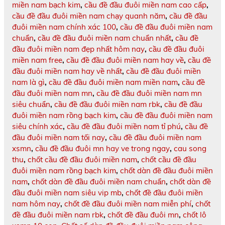
miền nam bạch kim
,
cầu đề đầu đuôi miền nam cao cấp
,
cầu đề đầu đuôi miền nam chạy quanh năm
,
cầu đề đầu
đuôi miền nam chính xác 100
,
cầu đề đầu đuôi miền nam
chuẩn
,
cầu đề đầu đuôi miền nam chuẩn nhất
,
cầu đề
đầu đuôi miền nam đẹp nhất hôm nay
,
cầu đề đầu đuôi
miền nam free
,
cầu đề đầu đuôi miền nam hay về
,
cầu đề
đầu đuôi miền nam hay về nhất
,
cầu đề đầu đuôi miền
nam là gì
,
cầu đề đầu đuôi miền nam miền nam
,
cầu đề
đầu đuôi miền nam mn
,
cầu đề đầu đuôi miền nam mn
siêu chuẩn
,
cầu đề đầu đuôi miền nam rbk
,
cầu đề đầu
đuôi miền nam rồng bạch kim
,
cầu đề đầu đuôi miền nam
siêu chính xác
,
cầu đề đầu đuôi miền nam tỉ phú
,
cầu đề
đầu đuôi miền nam tối nay
,
cầu đề đầu đuôi miền nam
xsmn
,
cầu đề đầu đuôi mn hay ve trong ngay
,
cau song
thu
,
chốt cầu đề đầu đuôi miền nam
,
chốt cầu đề đầu
đuôi miền nam rồng bạch kim
,
chốt dàn đề đầu đuôi miền
nam
,
chốt dàn đề đầu đuôi miền nam chuẩn
,
chốt dàn đề
đầu đuôi miền nam siêu vip mb
,
chốt đề đầu đuôi miền
nam hôm nay
,
chốt đề đầu đuôi miền nam miễn phí
,
chốt
đề đầu đuôi miền nam rbk
,
chốt đề đầu đuôi mn
,
chốt lô