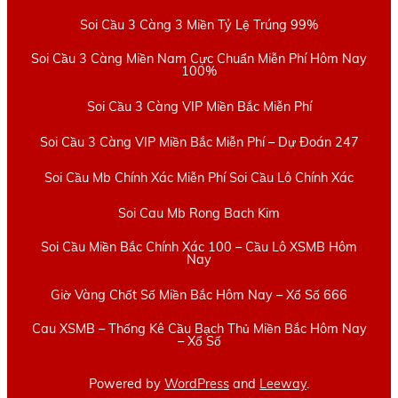
Soi Cầu 3 Càng 3 Miền Tỷ Lệ Trúng 99%
Soi Cầu 3 Càng Miền Nam Cực Chuẩn Miễn Phí Hôm Nay
100%
Soi Cầu 3 Càng VIP Miền Bắc Miễn Phí
Soi Cầu 3 Càng VIP Miền Bắc Miễn Phí – Dự Đoán 247
Soi Cầu Mb Chính Xác Miễn Phí Soi Cầu Lô Chính Xác
Soi Cau Mb Rong Bach Kim
Soi Cầu Miền Bắc Chính Xác 100 – Cầu Lô XSMB Hôm
Nay
Giờ Vàng Chốt Số Miền Bắc Hôm Nay – Xổ Số 666
Cau XSMB – Thống Kê Cầu Bạch Thủ Miền Bắc Hôm Nay
– Xổ Số
Powered by
WordPress
and
Leeway
.