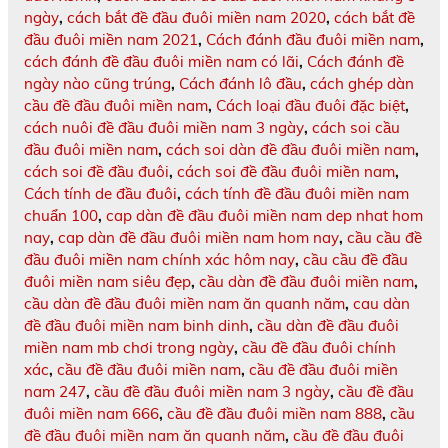
ngày
,
cách bắt đề đầu đuôi miền nam 2020
,
cách bắt đề
đầu đuôi miền nam 2021
,
Cách đánh đầu đuôi miền nam
,
cách đánh đề đầu đuôi miền nam có lãi
,
Cách đánh đề
ngày nào cũng trúng
,
Cách đánh lô đầu
,
cách ghép dàn
cầu đề đầu đuôi miền nam
,
Cách loại đầu đuôi đặc biệt
,
cách nuôi đề đầu đuôi miền nam 3 ngày
,
cách soi cầu
đầu đuôi miền nam
,
cách soi dàn đề đầu đuôi miền nam
,
cách soi đề đầu đuôi
,
cách soi đề đầu đuôi miền nam
,
Cách tính de đầu đuôi
,
cách tính đề đầu đuôi miền nam
chuẩn 100
,
cap dàn đề đầu đuôi miền nam dep nhat hom
nay
,
cap dàn đề đầu đuôi miền nam hom nay
,
cầu cầu đề
đầu đuôi miền nam chính xác hôm nay
,
cầu cầu đề đầu
đuôi miền nam siêu đẹp
,
cầu dàn đề đầu đuôi miền nam
,
cầu dàn đề đầu đuôi miền nam ăn quanh năm
,
cau dàn
đề đầu đuôi miền nam binh dinh
,
cầu dàn đề đầu đuôi
miền nam mb chơi trong ngày
,
cầu đề đầu đuôi chính
xác
,
cầu đề đầu đuôi miền nam
,
cầu đề đầu đuôi miền
nam 247
,
cầu đề đầu đuôi miền nam 3 ngày
,
cầu đề đầu
đuôi miền nam 666
,
cầu đề đầu đuôi miền nam 888
,
cầu
đề đầu đuôi miền nam ăn quanh năm
,
cầu đề đầu đuôi