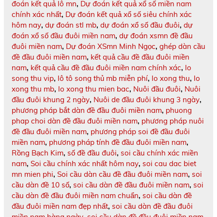
đoán kết quả lô mn
,
Dự đoán kết quả xổ số miền nam
chính xác nhất
,
Dự đoán kết quả xổ số siêu chính xác
hôm nay
,
dự đoán stl mb
,
dự đoán xổ số đầu đuôi
,
dự
đoán xổ số đầu đuôi miền nam
,
dự đoán xsmn đề đầu
đuôi miền nam
,
Dự đoán XSmn Minh Ngọc
,
ghép dàn cầu
đề đầu đuôi miền nam
,
kết quả cầu đề đầu đuôi miền
nam
,
kết quả cầu đề đầu đuôi miền nam chính xác
,
lo
song thu vip
,
lô tô song thủ mb miễn phí
,
lo xong thu
,
lo
xong thu mb
,
lo xong thu mien bac
,
Nuôi đầu đuôi
,
Nuôi
đầu đuôi khung 2 ngày
,
Nuôi de đầu đuôi khung 3 ngày
,
phương pháp bắt dàn đề đầu đuôi miền nam
,
phuong
phap choi dàn đề đầu đuôi miền nam
,
phương pháp nuôi
đề đầu đuôi miền nam
,
phương pháp soi đề đầu đuôi
miền nam
,
phương pháp tính đề đầu đuôi miền nam
,
Rồng Bạch Kim
,
số đề đầu đuôi
,
soi cầu chính xác miền
nam
,
Soi cầu chính xác nhất hôm nay
,
soi cau dac biet
mn mien phi
,
Soi cầu dàn cầu đề đầu đuôi miền nam
,
soi
cầu dàn đề 10 số
,
soi cầu dàn đề đầu đuôi miền nam
,
soi
cầu dàn đề đầu đuôi miền nam chuẩn
,
soi cầu dàn đề
đầu đuôi miền nam đẹp nhất
,
soi cầu dàn đề đầu đuôi
miền nam hàng ngày
,
soi cầu dàn đề đầu đuôi miền nam