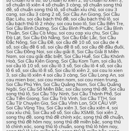
số chuẩn lô xiên 4 số chuẩn 3 càng, số chuẩn song thủ
đề, số chuẩn song thủ lô, số chuẩn xỉu chủ, soi cau 3
cang, soi cầu 3 càng 2 số, Soi Cầu An Giang, Soi Cầu
Bạc Liêu, soi cầu bạch thủ đề, soi cầu bạch thủ lô, soi
cầu bạch thủ lô 2 nháy, soi cau bao lô, Soi Cầu Bến Tre,
Soi Cầu Bình Dương, Soi Cầu Bình Phước, Soi Cầu Bình
Thuận, Soi Cầu Cà Mau, soi cau cap xiu chu, Soi Cầu
Đà Lạt, Soi Cầu Đà Nẵng, Soi Cầu Đắc Lắc, Soi Cầu
Đắc Nông, Soi Cầu Đề, soi cầu đề 10 số, soi cầu de 4
số, soi cầu đề 6 số, soi cầu đề 8 số, soi cầu đề đầu đuôi,
Soi Cầu Đồng Nai, soi cầu giải 8, Soi Cầu Giải 8 Miền
Nam, soi cau giải đặc biệt, Soi Cầu Huế, Soi Cầu Khánh
Hoà, Soi Cầu Kiên Giang, Soi Cầu Kom Tum, soi cầu lô,
soi cầu lô 10 số, soi cầu lô 3 số, Soi cầu lô 4 số, soi cầu
lô 6 số, soi cầu lô 8 số, Soi cầu lô xiên 2, soi cau lo xien
3, soi cầu lô xiên 4 soi cầu 3 càng, Soi Cầu Long An, soi
cau mien bac, soi cau mien nam, soi cau mien trung,
Soi Cầu Phú Yên, Soi Cầu Quảng Nam, Soi Cầu Quảng
Ngãi, Soi Cầu Số Miền Bắc, soi cầu song thủ đề, Soi cầu
song thủ lô, Soi Cầu Tây Ninh, Soi Cầu Thành Phố, Soi
Cầu Tiền Giang, Soi Cầu Trà Vinh, Soi Cầu TTH, Soi
Cầu Từ Chuyên Gia, Soi Cầu Vĩnh Lon, SOI CẦU VIP,
Soi Cầu Vũng Tàu, Soi Cầu xiên 3, Soi cầu xiên 4, soi
cau xỉu chủ, Soi Cầu xổ số, Soi cầu XSMB, Soi xiên 2,
song thu đề, song thủ đề chính xác, song thủ đề chuẩn,
song thủ đề hôm nay, song thủ đề miền bắc, song thủ
lô chính xác, song thủ lô chuẩn, song thủ lô hôm nay,
song thủ lô kép miền bắc, song thủ lô miền bắc, song