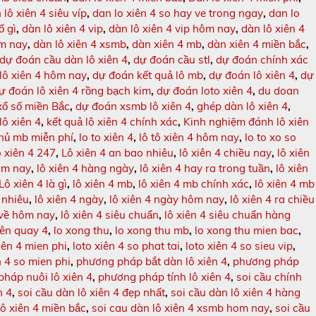
 lô xiên 4 siêu víp
,
dan lo xiên 4 so hay ve trong ngay
,
dan lo
ố gì
,
dàn lô xiên 4 vip
,
dàn lô xiên 4 vip hôm nay
,
dàn lô xiên 4
ôm nay
,
dàn lô xiên 4 xsmb
,
dàn xiên 4 mb
,
dàn xiên 4 miền bắc
,
dự đoán cầu dàn lô xiên 4
,
dự đoán cầu stl
,
dự đoán chính xác
lô xiên 4 hôm nay
,
dự đoán kết quả lô mb
,
dự đoán lô xiên 4
,
dự
ự đoán lô xiên 4 rồng bạch kim
,
dự đoán loto xiên 4
,
du doan
ổ số miền Bắc
,
dự đoán xsmb lô xiên 4
,
ghép dàn lô xiên 4
,
lô xiên 4
,
kết quả lô xiên 4 chính xác
,
Kinh nghiệm đánh lô xiên
thủ mb miễn phí
,
lo to xiên 4
,
lô tô xiên 4 hôm nay
,
lo to xo so
ô xiên 4 247
,
Lô xiên 4 an bao nhiêu
,
lô xiên 4 chiều nay
,
lô xiên
hom nay
,
lô xiên 4 hàng ngày
,
lô xiên 4 hay ra trong tuần
,
lô xiên
Lô xiên 4 là gì
,
lô xiên 4 mb
,
lô xiên 4 mb chính xác
,
lô xiên 4 mb
 nhiêu
,
lô xiên 4 ngày
,
lô xiên 4 ngày hôm nay
,
lô xiên 4 ra chiều
 về hôm nay
,
lô xiên 4 siêu chuẩn
,
lô xiên 4 siêu chuẩn hàng
iên quay 4
,
lo xong thu
,
lo xong thu mb
,
lo xong thu mien bac
,
iên 4 mien phi
,
loto xiên 4 so phat tai
,
loto xiên 4 so sieu vip
,
n 4 so mien phi
,
phương pháp bắt dàn lô xiên 4
,
phương pháp
háp nuôi lô xiên 4
,
phương pháp tính lô xiên 4
,
soi cầu chính
n 4
,
soi cầu dàn lô xiên 4 đẹp nhất
,
soi cầu dàn lô xiên 4 hàng
lô xiên 4 miền bắc
,
soi cau dàn lô xiên 4 xsmb hom nay
,
soi cầu