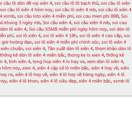
oi cầu lô dàn đề vip xiên 4
,
soi cầu lô tô bạch thủ
,
soi cầu lô xiên
,
soi cầu lô xiên 4 hôm nay
,
soi cầu lô xiên 4 mb
,
soi cầu lô xiên 4
n 4 xsmb
,
soi cầu loto xiên 4 miễn phí
,
soi cau mien phi 888
,
Soi
thủ khung 3 ngày mb
,
Soi cầu xiên 4
,
soi cầu xiên 4 mb
,
soi cau
dàn lô xiên 4
,
Soi cầu XSMB miễn phí ngày hôm nay
,
soi dàn lô
iễn phí
,
soi lô xiên 4
,
soi lô xiên 4 18h
,
soi lô xiên 4 cao cấp
,
soi
 4 giờ hoàng đạo
,
soi lô xiên 4 miễn phí chính xác
,
soi lô xiên 4
ô xiên chuẩn
,
soi xiên 4
,
Tần suất dàn lô xiên 4
,
tham khảo dàn lô
,
thống kê dàn lô xiên 4 miền bắc
,
thong ke lo xien 4
,
thống kê
ên 4
,
tính xiên 4
,
tong hop xiên 4 lo hay ve
,
xem dàn lô xiên 4
,
mb hôm nay
,
xien 4
,
xiên 4 cặp số lô miền bắc
,
xiên 4 hay về
,
xiên
 hay ra
,
xiên 4 lô hay về
,
xiên 4 lô hay về hàng ngày
,
xiên 4 lô
 nay
,
xiên 4 lô khan
,
xiên 4 lô siêu đẹp
,
xiên 4 miền bắc
,
xsmb lô