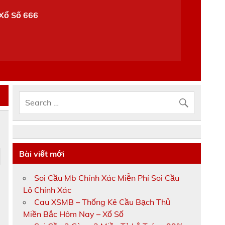
 Xổ Số 666
Bài viết mới
Soi Cầu Mb Chính Xác Miễn Phí Soi Cầu
Lô Chính Xác
Cau XSMB – Thống Kê Cầu Bạch Thủ
Miền Bắc Hôm Nay – Xổ Số