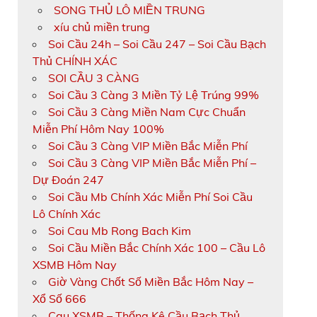
SONG THỦ LÔ MIỀN TRUNG
xíu chủ miền trung
Soi Cầu 24h – Soi Cầu 247 – Soi Cầu Bạch
Thủ CHÍNH XÁC
SOI CẦU 3 CÀNG
Soi Cầu 3 Càng 3 Miền Tỷ Lệ Trúng 99%
Soi Cầu 3 Càng Miền Nam Cực Chuẩn
Miễn Phí Hôm Nay 100%
Soi Cầu 3 Càng VIP Miền Bắc Miễn Phí
Soi Cầu 3 Càng VIP Miền Bắc Miễn Phí –
Dự Đoán 247
Soi Cầu Mb Chính Xác Miễn Phí Soi Cầu
Lô Chính Xác
Soi Cau Mb Rong Bach Kim
Soi Cầu Miền Bắc Chính Xác 100 – Cầu Lô
XSMB Hôm Nay
Giờ Vàng Chốt Số Miền Bắc Hôm Nay –
Xổ Số 666
Cau XSMB – Thống Kê Cầu Bạch Thủ