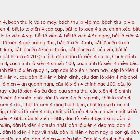
n 4
,
bach thu lo ve so may
,
bach thu lo vip mb
,
bach thu lo vip
iên 4
,
bắt lo to xiên 4 cao cap
,
bắt lo to xiên 4 sieu chính xác
,
bắt
 lo to xiên 4 vip
,
bắt lô xiên 4
,
bắt lô xiên 4 ăn ngay
,
bắt lô xiên 4
t lô xiên 4 giờ hoàng đạo
,
bắt lô xiên 4 mb
,
bắt lô xiên 4 mb
ch kim
,
bắt lô xiên 4 siêu chuẩn
,
bắt lô xiên 4 siêu víp
,
bắt lô
 bắt lô xiên 4 2020
,
cách đánh dàn lô xiên 4 có lãi
,
Cách đánh
ên 4
,
cách tính lô xiên 4 chuẩn 100
,
cách tính lô xiên 4 miền bắc
,
ính tiền lô xiên quay 4
,
cap dàn lô xiên 4 hom nay
,
cặp lô xiên 4
ô xiên 4
,
cau dàn lô xiên 4 binh dinh
,
cầu dàn lô xiên 4 mb chơi
 lô xiên 4 ăn quanh năm
,
cầu lô xiên 4 chính xác 100
,
cầu lô
nay
,
cầu lô xiên 4 siêu đẹp
,
cau song thu
,
cầu xiên 4 lô chính
lô xiên 4 chuẩn
,
chốt dàn lô xiên 4 siêu vip mb
,
chốt lô xiên 4
,
 xiên 4 rbk
,
chốt lô xiên 4 rồng bạch kim
,
chốt lô xsmb xiên 4
,
cấp
,
chốt số lô xiên 4 mb
,
chốt số lô xiên 4 siêu chuẩn
,
chốt số lô
 xiên 4 666
,
dàn lô xiên 4 888
,
dàn lô xiên 4 bạch kim
,
dàn lô
chuẩn
,
dàn lô xiên 4 chuẩn nhất
,
dàn lô xiên 4 đẹp mb
,
dàn lô
ề
,
dàn lô xiên 4 hay về nhất
,
dàn lô xiên 4 hom nay la con gi
,
dàn
mb siêu chuẩn
,
dàn lô xiên 4 miền bắc
,
Dàn lô xiên 4 miền phí
,