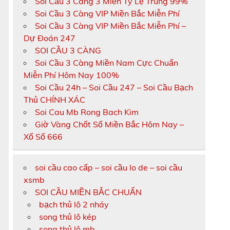
Soi Cầu 3 Càng 3 Miền Tỷ Lệ Trúng 99%
Soi Cầu 3 Càng VIP Miền Bắc Miễn Phí
Soi Cầu 3 Càng VIP Miền Bắc Miễn Phí –
Dự Đoán 247
SOI CẦU 3 CÀNG
Soi Cầu 3 Càng Miền Nam Cực Chuẩn
Miễn Phí Hôm Nay 100%
Soi Cầu 24h – Soi Cầu 247 – Soi Cầu Bạch
Thủ CHÍNH XÁC
Soi Cau Mb Rong Bach Kim
Giờ Vàng Chốt Số Miền Bắc Hôm Nay –
Xổ Số 666
soi cầu cao cấp – soi cầu lo de – soi cầu
xsmb
SOI CẦU MIỀN BẮC CHUẨN
bạch thủ lô 2 nháy
song thủ lô kép
song thủ lô mb