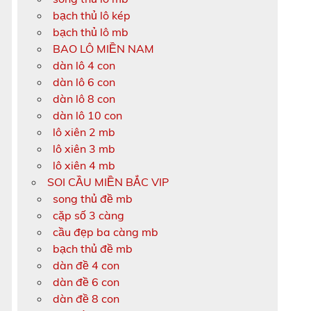
bạch thủ lô kép
bạch thủ lô mb
BAO LÔ MIỀN NAM
dàn lô 4 con
dàn lô 6 con
dàn lô 8 con
dàn lô 10 con
lô xiên 2 mb
lô xiên 3 mb
lô xiên 4 mb
SOI CẦU MIỀN BẮC VIP
song thủ đề mb
cặp số 3 càng
cầu đẹp ba càng mb
bạch thủ đề mb
dàn đề 4 con
dàn đề 6 con
dàn đề 8 con