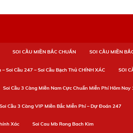
SOI CẦU MIỀN BẮC CHUẨN
SOI CẦU MIỀN BẮC
h – Soi Cầu 247 – Soi Cầu Bạch Thủ CHÍNH XÁC
SOI C
Soi Cầu 3 Càng Miền Nam Cực Chuẩn Miễn Phí Hôm Nay
Soi Cầu 3 Càng VIP Miền Bắc Miễn Phí – Dự Đoán 247
Chính Xác
Soi Cau Mb Rong Bach Kim