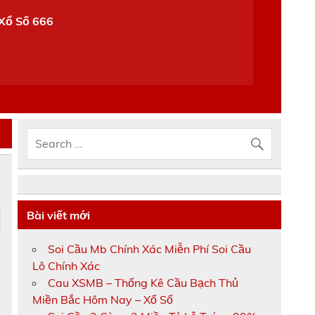
 Xổ Số 666
Bài viết mới
Soi Cầu Mb Chính Xác Miễn Phí Soi Cầu
Lô Chính Xác
Cau XSMB – Thống Kê Cầu Bạch Thủ
Miền Bắc Hôm Nay – Xổ Số