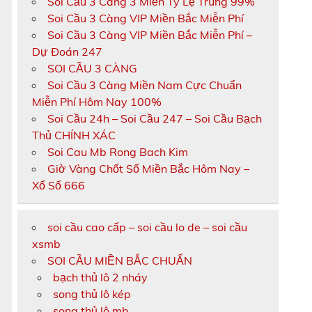
Soi Cầu 3 Càng 3 Miền Tỷ Lệ Trúng 99%
Soi Cầu 3 Càng VIP Miền Bắc Miễn Phí
Soi Cầu 3 Càng VIP Miền Bắc Miễn Phí –
Dự Đoán 247
SOI CẦU 3 CÀNG
Soi Cầu 3 Càng Miền Nam Cực Chuẩn
Miễn Phí Hôm Nay 100%
Soi Cầu 24h – Soi Cầu 247 – Soi Cầu Bạch
Thủ CHÍNH XÁC
Soi Cau Mb Rong Bach Kim
Giờ Vàng Chốt Số Miền Bắc Hôm Nay –
Xổ Số 666
n
soi cầu cao cấp – soi cầu lo de – soi cầu
xsmb
SOI CẦU MIỀN BẮC CHUẨN
bạch thủ lô 2 nháy
song thủ lô kép
song thủ lô mb