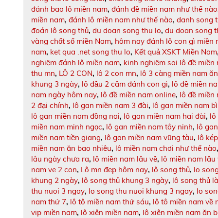
đánh bao lô miền nam
,
đánh đề miền nam như thế nào
miền nam
,
đánh lô miền nam như thế nào
,
danh song t
đoán lô song thủ
,
du doan song thu lo
,
du doan song 
vàng chốt số miền Nam
,
hôm nay đánh lô con gì miền
nam
,
ket qua .net song thu lo
,
Kết quả XSKT Miền Nam
nghiệm đánh lô miền nam
,
kinh nghiệm soi lô đề miền
thu mn
,
LÔ 2 CON
,
lô 2 con mn
,
lô 3 càng miền nam ăn
khung 3 ngày
,
lô đầu 2 câm đánh con gì
,
lô đề miền n
nam ngày hôm nay
,
lô đề miền nam online
,
lô đề miền
2 đại chính
,
lô gan miền nam 3 đài
,
lô gan miền nam b
lô gan miền nam đồng nai
,
lô gan miền nam hai đài
,
lô
miền nam minh ngọc
,
lô gan miền nam tây ninh
,
lô ga
miền nam tiền giang
,
lô gan miền nam vũng tàu
,
lô ké
miền nam ăn bao nhiêu
,
lô miền nam chơi như thế nào
lâu ngày chưa ra
,
lô miền nam lâu về
,
lô miền nam lâu 
nam ve 2 con
,
Lô mn đẹp hôm nay
,
lô song thủ
,
lo son
khung 2 ngày
,
lô song thủ khung 3 ngày
,
lô song thủ là
thu nuoi 3 ngay
,
lo song thu nuoi khung 3 ngay
,
lo son
nam thứ 7
,
lô tô miền nam thứ sáu
,
lô tô miền nam về 
vip miền nam
,
lô xiên miền nam
,
lô xiên miền nam ăn 