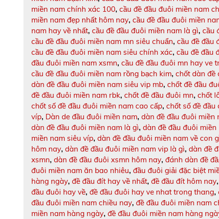
miền nam chính xác 100
,
cầu đề đầu đuôi miền nam c
miền nam đẹp nhất hôm nay
,
cầu đề đầu đuôi miền na
nam hay về nhất
,
cầu đề đầu đuôi miền nam là gì
,
cầu 
cầu đề đầu đuôi miền nam mn siêu chuẩn
,
cầu đề đầu 
cầu đề đầu đuôi miền nam siêu chính xác
,
cầu đề đầu 
đầu đuôi miền nam xsmn
,
cầu đề đầu đuôi mn hay ve 
cầu đề đầu đuôi miền nam rồng bạch kim
,
chốt dàn đề
dàn đề đầu đuôi miền nam siêu vip mb
,
chốt đề đầu đ
đề đầu đuôi miền nam rbk
,
chốt đề đầu đuôi mn
,
chốt 
chốt số đề đầu đuôi miền nam cao cấp
,
chốt số đề đầu
víp
,
Dàn de đầu đuôi miền nam
,
dàn đề đầu đuôi miền
dàn đề đầu đuôi miền nam là gì
,
dàn đề đầu đuôi miề
miền nam siêu víp
,
dàn đề đầu đuôi miền nam về con g
hôm nay
,
dàn đề đầu đuôi miền nam vip là gì
,
dàn đề 
xsmn
,
dàn đề đầu đuôi xsmn hôm nay
,
đánh dàn đề đầ
đuôi miền nam ăn bao nhiêu
,
đầu đuôi giải đặc biệt m
hàng ngày
,
đề đầu đít hay về nhất
,
đề đầu đít hôm nay
đầu đuôi hay về
,
đề đầu đuôi hay ve nhat trong thang
,
đầu đuôi miền nam chiều nay
,
đề đầu đuôi miền nam c
miền nam hàng ngày
,
đề đầu đuôi miền nam hàng ngà