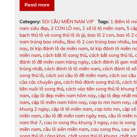
Read more
Category:
SOI CẦU MIỀN NAM VIP
Tags:
1 điểm lô m
nam siêu đẹp
,
2 CON LÔ mn
,
2 số lô tô miền nam
,
5 cặp
bạch thủ lô và song thủ lô là gì
,
bao lô 2 con
,
bao lô 2 
nam trúng bao nhiêu
,
Bao lô 2 con trúng bao nhiêu
,
ba
nay
,
bí kíp đánh lô de miền nam
,
bí kíp đánh lô miền 
miền nam
,
cách bắt lô song thủ
,
cách bắt song thủ lô
,
đánh lô đề miền nam hàng ngày
,
cách đánh lô gan mi
trúng nhất
,
cách đánh lô tô miền nam
,
cách đánh lô x
song thủ lô
,
cách soi cầu lô đề miền nam
,
cách soi cầu
của các chuyên gia
,
cách thử đánh song thủ lô
,
cách t
tiền nuôi lô song thủ
,
cách vào tiền song thủ lô khung 
nam
,
cặp lô đẹp miền nam hôm nay
,
cặp lô đẹp nhất 
nam
,
cặp lô miền nam hôm nay
,
cap lo mn hom nay
,
cặ
khung 2 ngày
,
cặp lô tô miền nam
,
cap loto mn
,
cặp số
miền nam
,
cầu lô đề miền nam ngày mai
,
cầu lô miền 
nam thứ 7
,
cau lo song thu khung 3 ngay
,
cau lo song
miền nam
,
cầu lô xiên miền nam
,
cau song thu
,
cau ve
song thủ lô công khai
,
chốt song thủ lô khung
,
chốt so