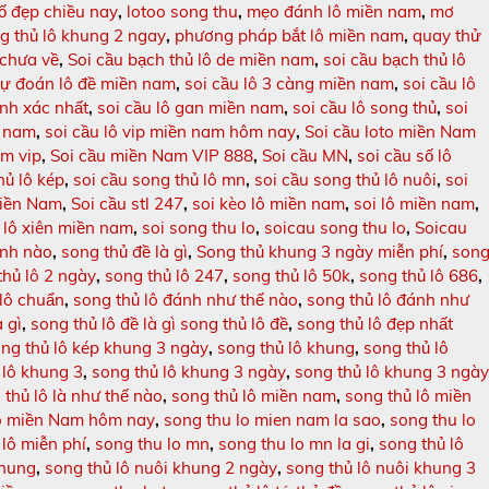
số đẹp chiều nay
,
lotoo song thu
,
mẹo đánh lô miền nam
,
mơ
g thủ lô khung 2 ngay
,
phương pháp bắt lô miền nam
,
quay thử
 chưa về
,
Soi cầu bạch thủ lô de miền nam
,
soi cầu bạch thủ lô
dự đoán lô đề miền nam
,
soi cầu lô 3 càng miền nam
,
soi cầu lô
inh xác nhất
,
soi cầu lô gan miền nam
,
soi cầu lô song thủ
,
soi
n nam
,
soi cầu lô vip miền nam hôm nay
,
Soi cầu loto miền Nam
am vip
,
Soi cầu miền Nam VIP 888
,
Soi cầu MN
,
soi cầu số lô
hủ lô kép
,
soi cầu song thủ lô mn
,
soi cầu song thủ lô nuôi
,
soi
miền Nam
,
Soi cầu stl 247
,
soi kèo lô miền nam
,
soi lô miền nam
,
 lô xiên miền nam
,
soi song thu lo
,
soicau song thu lo
,
Soicau
ỉnh nào
,
song thủ đề là gì
,
Song thủ khung 3 ngày miễn phí
,
son
thủ lô 2 ngày
,
song thủ lô 247
,
song thủ lô 50k
,
song thủ lô 686
,
 lô chuẩn
,
song thủ lô đánh như thế nào
,
song thủ lô đánh như
à gì
,
song thủ lô đề là gì song thủ lô đề
,
song thủ lô đẹp nhất
ng thủ lô kép khung 3 ngày
,
song thủ lô khung
,
song thủ lô
 lô khung 3
,
song thủ lô khung 3 ngày
,
song thủ lô khung 3 ngà
 thủ lô là như thế nào
,
song thủ lô miền nam
,
song thủ lô miền
lô miền Nam hôm nay
,
song thu lo mien nam la sao
,
song thu lo
 lô miễn phí
,
song thu lo mn
,
song thu lo mn la gi
,
song thủ lô
khung
,
song thủ lô nuôi khung 2 ngày
,
song thủ lô nuôi khung 3