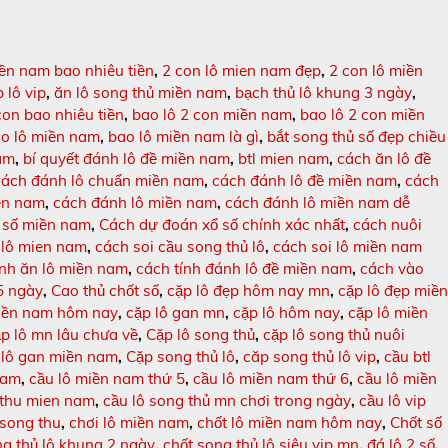
iền nam bao nhiêu tiền
,
2 con lô mien nam đẹp
,
2 con lô miền
 lô vip
,
ăn lô song thủ miền nam
,
bạch thủ lô khung 3 ngày
,
con bao nhiêu tiền
,
bao lô 2 con miền nam
,
bao lô 2 con miền
o lô miền nam
,
bao lô miền nam là gì
,
bắt song thủ số đẹp chiều
nam
,
bí quyết đánh lô đề miền nam
,
btl mien nam
,
cách ăn lô đề
cách đánh lô chuẩn miền nam
,
cách đánh lô đề miền nam
,
cách
ền nam
,
cách đánh lô miền nam
,
cách đánh lô miền nam dễ
ổ số miền nam
,
Cách dự đoán xổ số chính xác nhất
,
cách nuôi
 lô mien nam
,
cách soi cầu song thủ lô
,
cách soi lô miền nam
ính ăn lô miền nam
,
cách tính đánh lô đề miền nam
,
cách vào
5 ngày
,
Cao thủ chốt số
,
cặp lô đẹp hôm nay mn
,
cặp lô đẹp miề
miền nam hôm nay
,
cặp lô gan mn
,
cặp lô hôm nay
,
cặp lô miền
p lô mn lâu chưa về
,
Cặp lô song thủ
,
cặp lô song thủ nuôi
 lô gan miền nam
,
Cặp song thủ lô
,
căp song thủ lô vip
,
cầu btl
nam
,
cầu lô miền nam thứ 5
,
cầu lô miền nam thứ 6
,
cầu lô miền
 thu mien nam
,
cầu lô song thủ mn chơi trong ngày
,
cầu lô vip
 song thu
,
chơi lô miền nam
,
chốt lô miền nam hôm nay
,
Chốt số
ng thủ lô khung 2 ngày
,
chốt song thủ lô siêu vip mn
,
đá lô 2 số
,