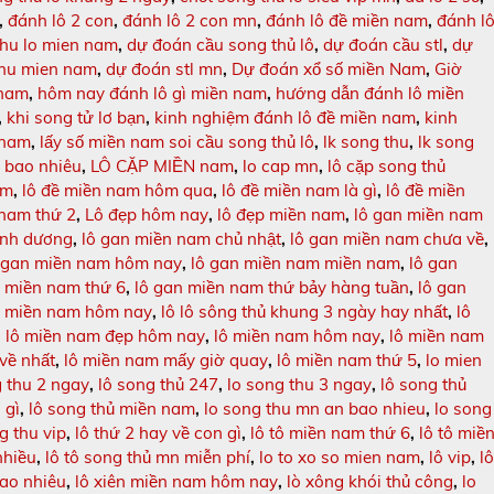
,
đánh lô 2 con
,
đánh lô 2 con mn
,
đánh lô đề miền nam
,
đánh l
hu lo mien nam
,
dự đoán cầu song thủ lô
,
dự đoán cầu stl
,
dự
thu mien nam
,
dự đoán stl mn
,
Dự đoán xổ số miền Nam
,
Giờ
 nam
,
hôm nay đánh lô gì miền nam
,
hướng dẫn đánh lô miền
,
khi song tử lơ bạn
,
kinh nghiệm đánh lô đề miền nam
,
kinh
 nam
,
lấy số miền nam soi cầu song thủ lô
,
lk song thu
,
lk song
 bao nhiêu
,
LÔ CẶP MIỀN nam
,
lo cap mn
,
lô cặp song thủ
am
,
lô đề miền nam hôm qua
,
lô đề miền nam là gì
,
lô đề miền
 nam thứ 2
,
Lô đẹp hôm nay
,
lô đẹp miền nam
,
lô gan miền nam
ình dương
,
lô gan miền nam chủ nhật
,
lô gan miền nam chưa về
,
 gan miền nam hôm nay
,
lô gan miền nam miền nam
,
lô gan
n miền nam thứ 6
,
lô gan miền nam thứ bảy hàng tuần
,
lô gan
p miền nam hôm nay
,
lô lô sông thủ khung 3 ngày hay nhất
,
lô
,
lô miền nam đẹp hôm nay
,
lô miền nam hôm nay
,
lô miền nam
về nhất
,
lô miền nam mấy giờ quay
,
lô miền nam thứ 5
,
lo mien
g thu 2 ngay
,
lô song thủ 247
,
lo song thu 3 ngay
,
lô song thủ
 gì
,
lô song thủ miền nam
,
lo song thu mn an bao nhieu
,
lo song
g thu vip
,
lô thứ 2 hay về con gì
,
lô tô miền nam thứ 6
,
lô tô miề
nhiều
,
lô tô song thủ mn miễn phí
,
lo to xo so mien nam
,
lô vip
,
l
bao nhiêu
,
lô xiên miền nam hôm nay
,
lò xông khói thủ công
,
lo