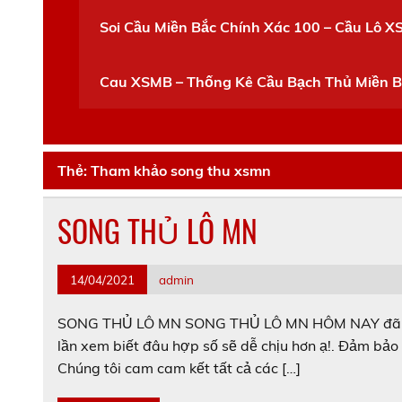
Soi Cầu Miền Bắc Chính Xác 100 – Cầu Lô 
Cau XSMB – Thống Kê Cầu Bạch Thủ Miền B
Thẻ:
Tham khảo song thu xsmn
SONG THỦ LÔ MN
14/04/2021
admin
SONG THỦ LÔ MN SONG THỦ LÔ MN HÔM NAY đã số c
lần xem biết đâu hợp số sẽ dễ chịu hơn ạ!. Đảm bảo 
Chúng tôi cam cam kết tất cả các […]