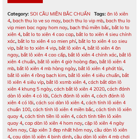
Category:
SOI CẦU MIỀN BẮC CHUẨN
Tags:
ăn lô xiên
4
,
bach thu lo ve so may
,
bach thu lo vip mb
,
bach thu lo
vip mien bac ngay hom nay
,
bạch thủ miền bắc
,
bắt lo to
xiên 4
,
bắt lo to xiên 4 cao cap
,
bắt lo to xiên 4 sieu chính
xác
,
bắt lo to xiên 4 so mien phí
,
bắt lo to xiên 4 so sieu
vip
,
bắt lo to xiên 4 vip
,
bắt lô xiên 4
,
bắt lô xiên 4 ăn
ngay
,
bắt lô xiên 4 cao cấp
,
bắt lô xiên 4 chính xác
,
bắt lô
xiên 4 chuẩn
,
bắt lô xiên 4 giờ hoàng đạo
,
bắt lô xiên 4
mb
,
bắt lô xiên 4 mb hàng ngày
,
bắt lô xiên 4 phát tài
,
bắt lô xiên 4 rồng bạch kim
,
bắt lô xiên 4 siêu chuẩn
,
bắt
lô xiên 4 siêu víp
,
bắt lô xsmb xiên 4
,
cách bắt dàn lô
xiên 4 khung 5 ngày
,
cách bắt lô xiên 4 2020
,
cách đánh
dàn lô xiên 4 có lãi
,
Cách đánh lô xiên 4
,
cách đánh lô
xiên 4 có lãi
,
cách soi dàn lô xiên 4
,
cách tính lô xiên 4
chuẩn 100
,
cách tính lô xiên 4 miền bắc
,
cách tính lô xiên
quay 4
,
cách tính tiền lô xiên 4
,
cách tính tiền lô xiên
quay 4
,
cap dàn lô xiên 4 hom nay
,
cặp lô xiên 4 ngày
hôm nay
,
Cặp xiên 3 đẹp nhất hôm nay
,
cầu dàn lô xiên
4
,
cau dàn lô xiên 4 binh dinh
,
cầu dàn lô xiên 4 mb chơi