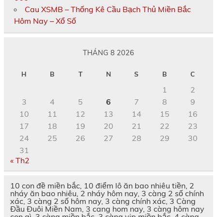
Cau XSMB – Thống Kê Cầu Bạch Thủ Miền Bắc
Hôm Nay – Xổ Số
THÁNG 8 2026
H
B
T
N
S
B
C
1
2
3
4
5
6
7
8
9
10
11
12
13
14
15
16
17
18
19
20
21
22
23
24
25
26
27
28
29
30
31
« Th2
10 con đề miền bắc, 10 điểm lô ăn bao nhiêu tiền, 2
nháy ăn bao nhiêu, 2 nháy hôm nay, 3 càng 2 số chính
xác, 3 càng 2 số hôm nay, 3 càng chính xác, 3 Càng
Đầu Đuôi Miền Nam, 3 cang hom nay, 3 càng hôm nay
con gì, 3 càng miền bắc, 3 càng vip miền bắc, 4 càng,