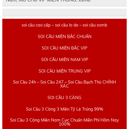
soi cầu cao cấp – soi cầu lo de – soi cầu xsmb
SOI CẦU MIỀN BẮC CHUẨN
SOI CẦU MIỀN BẮC VIP
SOI CẦU MIỀN NAM VIP
SOI CẦU MIỀN TRUNG VIP
Soi Cầu 24h – Soi Cầu 247 – Soi Cầu Bạch Thủ CHÍNH
XÁC
SOI CẦU 3 CÀNG
Soi Cầu 3 Càng 3 Miền Tỷ Lệ Trúng 99%
Soi Cầu 3 Càng Miền Nam Cực Chuẩn Miễn Phí Hôm Nay
100%