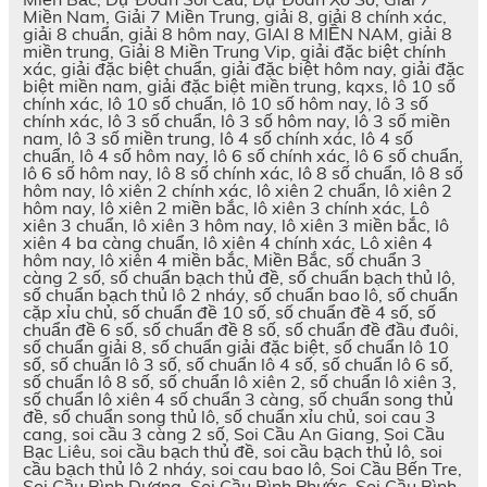
Miền Nam, Giải 7 Miền Trung, giải 8, giải 8 chính xác,
giải 8 chuẩn, giải 8 hôm nay, GIAI 8 MIỀN NAM, giải 8
miền trung, Giải 8 Miền Trung Vip, giải đặc biệt chính
xác, giải đặc biệt chuẩn, giải đặc biệt hôm nay, giải đặc
biệt miền nam, giải đặc biệt miền trung, kqxs, lô 10 số
chính xác, lô 10 số chuẩn, lô 10 số hôm nay, lô 3 số
chính xác, lô 3 số chuẩn, lô 3 số hôm nay, lô 3 số miền
nam, lô 3 số miền trung, lô 4 số chính xác, lô 4 số
chuẩn, lô 4 số hôm nay, lô 6 số chính xác, lô 6 số chuẩn,
lô 6 số hôm nay, lô 8 số chính xác, lô 8 số chuẩn, lô 8 số
hôm nay, lô xiên 2 chính xác, lô xiên 2 chuẩn, lô xiên 2
hôm nay, lô xiên 2 miền bắc, lô xiên 3 chính xác, Lô
xiên 3 chuẩn, lô xiên 3 hôm nay, lô xiên 3 miền bắc, lô
xiên 4 ba càng chuẩn, lô xiên 4 chính xác, Lô xiên 4
hôm nay, lô xiên 4 miền bắc, Miền Bắc, số chuẩn 3
càng 2 số, số chuẩn bạch thủ đề, số chuẩn bạch thủ lô,
số chuẩn bạch thủ lô 2 nháy, số chuẩn bao lô, số chuẩn
cặp xỉu chủ, số chuẩn đề 10 số, số chuẩn đề 4 số, số
chuẩn đề 6 số, số chuẩn đề 8 số, số chuẩn đề đầu đuôi,
số chuẩn giải 8, số chuẩn giải đặc biệt, số chuẩn lô 10
số, số chuẩn lô 3 số, số chuẩn lô 4 số, số chuẩn lô 6 số,
số chuẩn lô 8 số, số chuẩn lô xiên 2, số chuẩn lô xiên 3,
số chuẩn lô xiên 4 số chuẩn 3 càng, số chuẩn song thủ
đề, số chuẩn song thủ lô, số chuẩn xỉu chủ, soi cau 3
cang, soi cầu 3 càng 2 số, Soi Cầu An Giang, Soi Cầu
Bạc Liêu, soi cầu bạch thủ đề, soi cầu bạch thủ lô, soi
cầu bạch thủ lô 2 nháy, soi cau bao lô, Soi Cầu Bến Tre,
Soi Cầu Bình Dương, Soi Cầu Bình Phước, Soi Cầu Bình