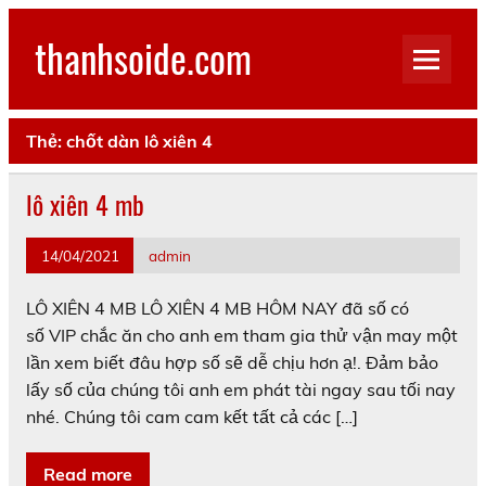
Skip
to
thanhsoide.com
content
Thẻ:
chốt dàn lô xiên 4
lô xiên 4 mb
14/04/2021
admin
LÔ XIÊN 4 MB LÔ XIÊN 4 MB HÔM NAY đã số có
số VIP chắc ăn cho anh em tham gia thử vận may một
lần xem biết đâu hợp số sẽ dễ chịu hơn ạ!. Đảm bảo
lấy số của chúng tôi anh em phát tài ngay sau tối nay
nhé. Chúng tôi cam cam kết tất cả các […]
Read more