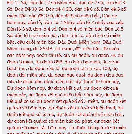
Đề 12 Số
,
Dàn đề 12 số Miền Bắc
,
dan đề 2 số
,
Dàn Đề 3
Số
,
Dàn Đề 30 Số
,
Dàn đề 4 SỐ
,
dàn đề 6 số
,
Dàn đề 6 số
miền Bắc
,
dàn đề 8 số
,
dàn đề 8 số miền bắc
,
Dàn de
hôm nay
,
dàn lô
,
Dàn Lô 2 Nháy
,
dàn lô 2 nháy cao cấp
,
Dàn lô 3 số
,
dàn lô 4 số
,
Dàn lô 4 số miền bắc
,
Dàn Lô 5
Số
,
dàn lô 5 số miền bắc
,
dan lo 6 so
,
dàn lô 6 số miền
bắc
,
đầu đuôi miền bắc
,
Đầu Đuôi Miền Nam
,
Đầu Đuôi
Miền Trung
,
dd XSMB
,
dd xsmn
,
đề miền bắc
,
đề miền
bắc hôm nay
,
đoán cầu lô
,
dự
,
dự đoán
,
du doan 24
,
du
đoan 3 mien
,
du doan 888
,
du doan ba mien
,
du doan
bach thu
,
dự đoán cầu lô
,
du doan chinh xac 100
,
dự
đoán đài miền bắc
,
du doan dau duoi
,
du doan dau duoi
mb
,
dự đoán đầu đuôi miền bắc
,
dự đoán đề hôm nay
,
Dự đoán hôm nay
,
dự đoán kết quả
,
dự đoán kết quả
miền bắc
,
dự đoán kết quả miền bắc hôm nay
,
dự đoán
kết quả xổ số
,
dự đoán kết quả xổ số 3 miền
,
dự đoán kết
quả xổ số hôm nay
,
dự đoán kết quả xổ số kiến thiết
,
dự
đoán kết quả xổ số mb
,
dự đoán kết quả xổ số miền bắc
,
dự đoán kết quả xổ số miền bắc đại phát
,
dự đoán kết
quả xổ số miền bắc hôm nay
,
dự đoán kết quả xổ số miền