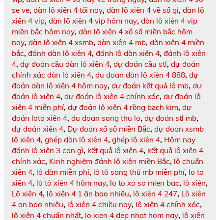
se ve
,
dàn lô xiên 4 tối nay
,
dàn lô xiên 4 về số gì
,
dàn lô
xiên 4 vip
,
dàn lô xiên 4 vip hôm nay
,
dàn lô xiên 4 vip
miền bắc hôm nay
,
dàn lô xiên 4 xổ số miền bắc hôm
nay
,
dàn lô xiên 4 xsmb
,
dàn xiên 4 mb
,
dàn xiên 4 miền
bắc
,
đánh dàn lô xiên 4
,
đánh lô dàn xiên 4
,
đánh lô xiên
4
,
dự đoán cầu dàn lô xiên 4
,
dự đoán cầu stl
,
dự đoán
chính xác dàn lô xiên 4
,
du doan dàn lô xiên 4 888
,
dự
đoán dàn lô xiên 4 hôm nay
,
dự đoán kết quả lô mb
,
dự
đoán lô xiên 4
,
dự đoán lô xiên 4 chính xác
,
dự đoán lô
xiên 4 miễn phí
,
dự đoán lô xiên 4 rồng bạch kim
,
dự
đoán loto xiên 4
,
du doan song thu lo
,
dự đoán stl mb
,
dự đoán xiên 4
,
Dự đoán xổ số miền Bắc
,
dự đoán xsmb
lô xiên 4
,
ghép dàn lô xiên 4
,
ghép lô xiên 4
,
Hôm nay
đánh lô xiên 3 con gì
,
kết quả lô xiên 4
,
kết quả lô xiên 4
chính xác
,
Kinh nghiệm đánh lô xiên miền Bắc
,
lô chuẩn
xiên 4
,
lô dàn miễn phí
,
lô tô song thủ mb miễn phí
,
lo to
xiên 4
,
lô tô xiên 4 hôm nay
,
lo to xo so mien bac
,
lô xiên
,
Lô xiên 4
,
lô xiên 4 1 ăn bao nhiêu
,
lô xiên 4 247
,
Lô xiên
4 an bao nhiêu
,
lô xiên 4 chiều nay
,
lô xiên 4 chính xác
,
lô xiên 4 chuẩn nhất
,
lo xien 4 dep nhat hom nay
,
lô xiên