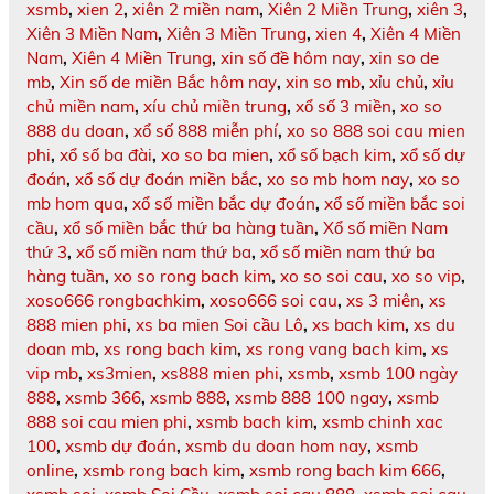
xsmb
,
xien 2
,
xiên 2 miền nam
,
Xiên 2 Miền Trung
,
xiên 3
,
Xiên 3 Miền Nam
,
Xiên 3 Miền Trung
,
xien 4
,
Xiên 4 Miền
Nam
,
Xiên 4 Miền Trung
,
xin số đề hôm nay
,
xin so de
mb
,
Xin số de miền Bắc hôm nay
,
xin so mb
,
xỉu chủ
,
xỉu
chủ miền nam
,
xíu chủ miền trung
,
xổ số 3 miền
,
xo so
888 du doan
,
xổ số 888 miễn phí
,
xo so 888 soi cau mien
phi
,
xổ số ba đài
,
xo so ba mien
,
xổ số bạch kim
,
xổ số dự
đoán
,
xổ số dự đoán miền bắc
,
xo so mb hom nay
,
xo so
mb hom qua
,
xổ số miền bắc dự đoán
,
xổ số miền bắc soi
cầu
,
xổ số miền bắc thứ ba hàng tuần
,
Xổ số miền Nam
thứ 3
,
xổ số miền nam thứ ba
,
xổ số miền nam thứ ba
hàng tuần
,
xo so rong bach kim
,
xo so soi cau
,
xo so vip
,
xoso666 rongbachkim
,
xoso666 soi cau
,
xs 3 miên
,
xs
888 mien phi
,
xs ba mien Soi cầu Lô
,
xs bach kim
,
xs du
doan mb
,
xs rong bach kim
,
xs rong vang bach kim
,
xs
vip mb
,
xs3mien
,
xs888 mien phi
,
xsmb
,
xsmb 100 ngày
888
,
xsmb 366
,
xsmb 888
,
xsmb 888 100 ngay
,
xsmb
888 soi cau mien phi
,
xsmb bach kim
,
xsmb chinh xac
100
,
xsmb dự đoán
,
xsmb du doan hom nay
,
xsmb
online
,
xsmb rong bach kim
,
xsmb rong bach kim 666
,