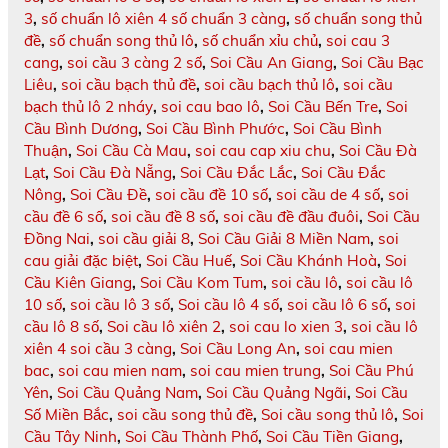
3
,
số chuẩn lô xiên 4 số chuẩn 3 càng
,
số chuẩn song thủ
đề
,
số chuẩn song thủ lô
,
số chuẩn xỉu chủ
,
soi cau 3
cang
,
soi cầu 3 càng 2 số
,
Soi Cầu An Giang
,
Soi Cầu Bạc
Liêu
,
soi cầu bạch thủ đề
,
soi cầu bạch thủ lô
,
soi cầu
bạch thủ lô 2 nháy
,
soi cau bao lô
,
Soi Cầu Bến Tre
,
Soi
Cầu Bình Dương
,
Soi Cầu Bình Phước
,
Soi Cầu Bình
Thuận
,
Soi Cầu Cà Mau
,
soi cau cap xiu chu
,
Soi Cầu Đà
Lạt
,
Soi Cầu Đà Nẵng
,
Soi Cầu Đắc Lắc
,
Soi Cầu Đắc
Nông
,
Soi Cầu Đề
,
soi cầu đề 10 số
,
soi cầu de 4 số
,
soi
cầu đề 6 số
,
soi cầu đề 8 số
,
soi cầu đề đầu đuôi
,
Soi Cầu
Đồng Nai
,
soi cầu giải 8
,
Soi Cầu Giải 8 Miền Nam
,
soi
cau giải đặc biệt
,
Soi Cầu Huế
,
Soi Cầu Khánh Hoà
,
Soi
Cầu Kiên Giang
,
Soi Cầu Kom Tum
,
soi cầu lô
,
soi cầu lô
10 số
,
soi cầu lô 3 số
,
Soi cầu lô 4 số
,
soi cầu lô 6 số
,
soi
cầu lô 8 số
,
Soi cầu lô xiên 2
,
soi cau lo xien 3
,
soi cầu lô
xiên 4 soi cầu 3 càng
,
Soi Cầu Long An
,
soi cau mien
bac
,
soi cau mien nam
,
soi cau mien trung
,
Soi Cầu Phú
Yên
,
Soi Cầu Quảng Nam
,
Soi Cầu Quảng Ngãi
,
Soi Cầu
Số Miền Bắc
,
soi cầu song thủ đề
,
Soi cầu song thủ lô
,
Soi
Cầu Tây Ninh
,
Soi Cầu Thành Phố
,
Soi Cầu Tiền Giang
,