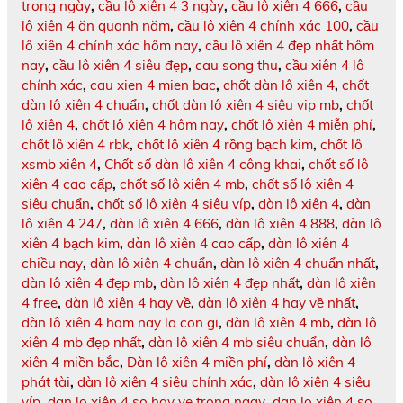
trong ngày
,
cầu lô xiên 4 3 ngày
,
cầu lô xiên 4 666
,
cầu
lô xiên 4 ăn quanh năm
,
cầu lô xiên 4 chính xác 100
,
cầu
lô xiên 4 chính xác hôm nay
,
cầu lô xiên 4 đẹp nhất hôm
nay
,
cầu lô xiên 4 siêu đẹp
,
cau song thu
,
cầu xiên 4 lô
chính xác
,
cau xien 4 mien bac
,
chốt dàn lô xiên 4
,
chốt
dàn lô xiên 4 chuẩn
,
chốt dàn lô xiên 4 siêu vip mb
,
chốt
lô xiên 4
,
chốt lô xiên 4 hôm nay
,
chốt lô xiên 4 miễn phí
,
chốt lô xiên 4 rbk
,
chốt lô xiên 4 rồng bạch kim
,
chốt lô
xsmb xiên 4
,
Chốt số dàn lô xiên 4 công khai
,
chốt số lô
xiên 4 cao cấp
,
chốt số lô xiên 4 mb
,
chốt số lô xiên 4
siêu chuẩn
,
chốt số lô xiên 4 siêu víp
,
dàn lô xiên 4
,
dàn
lô xiên 4 247
,
dàn lô xiên 4 666
,
dàn lô xiên 4 888
,
dàn lô
xiên 4 bạch kim
,
dàn lô xiên 4 cao cấp
,
dàn lô xiên 4
chiều nay
,
dàn lô xiên 4 chuẩn
,
dàn lô xiên 4 chuẩn nhất
,
dàn lô xiên 4 đẹp mb
,
dàn lô xiên 4 đẹp nhất
,
dàn lô xiên
4 free
,
dàn lô xiên 4 hay về
,
dàn lô xiên 4 hay về nhất
,
dàn lô xiên 4 hom nay la con gi
,
dàn lô xiên 4 mb
,
dàn lô
xiên 4 mb đẹp nhất
,
dàn lô xiên 4 mb siêu chuẩn
,
dàn lô
xiên 4 miền bắc
,
Dàn lô xiên 4 miền phí
,
dàn lô xiên 4
phát tài
,
dàn lô xiên 4 siêu chính xác
,
dàn lô xiên 4 siêu
víp
,
dan lo xiên 4 so hay ve trong ngay
,
dan lo xiên 4 so