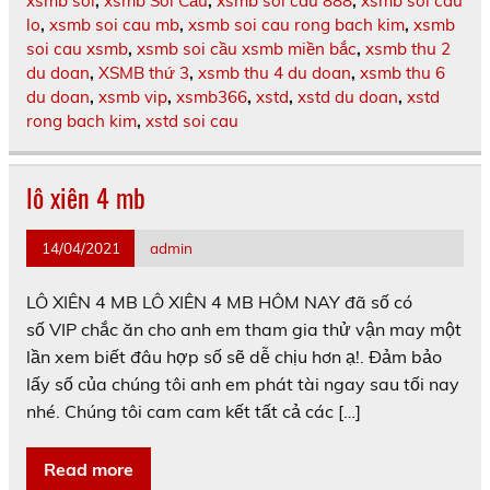
xsmb soi
,
xsmb Soi Cầu
,
xsmb soi cau 888
,
xsmb soi cau
lo
,
xsmb soi cau mb
,
xsmb soi cau rong bach kim
,
xsmb
soi cau xsmb
,
xsmb soi cầu xsmb miền bắc
,
xsmb thu 2
du doan
,
XSMB thứ 3
,
xsmb thu 4 du doan
,
xsmb thu 6
du doan
,
xsmb vip
,
xsmb366
,
xstd
,
xstd du doan
,
xstd
rong bach kim
,
xstd soi cau
lô xiên 4 mb
14/04/2021
admin
LÔ XIÊN 4 MB LÔ XIÊN 4 MB HÔM NAY đã số có
số VIP chắc ăn cho anh em tham gia thử vận may một
lần xem biết đâu hợp số sẽ dễ chịu hơn ạ!. Đảm bảo
lấy số của chúng tôi anh em phát tài ngay sau tối nay
nhé. Chúng tôi cam cam kết tất cả các […]
Read more