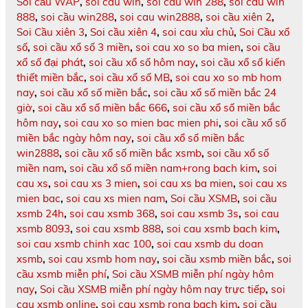
Soi cầu WAP
,
soi cau win
,
soi cau win 288
,
soi cau win
888
,
soi cầu win288
,
soi cau win2888
,
soi cầu xiên 2
,
Soi Cầu xiên 3
,
Soi cầu xiên 4
,
soi cau xỉu chủ
,
Soi Cầu xổ
số
,
soi cầu xổ số 3 miền
,
soi cau xo so ba mien
,
soi cầu
xổ số đại phát
,
soi cầu xổ số hôm nay
,
soi cầu xổ số kiến
thiết miền bắc
,
soi cầu xổ số MB
,
soi cau xo so mb hom
nay
,
soi cầu xổ số miền bắc
,
soi cầu xổ số miền bắc 24
giờ
,
soi cầu xổ số miền bắc 666
,
soi cầu xổ số miền bắc
hôm nay
,
soi cau xo so mien bac mien phi
,
soi cầu xổ số
miền bắc ngày hôm nay
,
soi cầu xổ số miền bắc
win2888
,
soi cầu xổ số miền bắc xsmb
,
soi cầu xổ số
miền nam
,
soi cầu xổ số miền nam+rong bach kim
,
soi
cau xs
,
soi cau xs 3 mien
,
soi cau xs ba mien
,
soi cau xs
mien bac
,
soi cau xs mien nam
,
Soi cầu XSMB
,
soi cầu
xsmb 24h
,
soi cau xsmb 368
,
soi cau xsmb 3s
,
soi cau
xsmb 8093
,
soi cau xsmb 888
,
soi cau xsmb bach kim
,
soi cau xsmb chinh xac 100
,
soi cau xsmb du doan
xsmb
,
soi cau xsmb hom nay
,
soi cầu xsmb miền bắc
,
soi
cầu xsmb miễn phí
,
Soi cầu XSMB miễn phí ngày hôm
nay
,
Soi cầu XSMB miễn phí ngày hôm nay trực tiếp
,
soi
cau xsmb online
,
soi cau xsmb rong bach kim
,
soi cầu