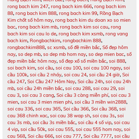
rong bach kim 247
,
rong bach kim 666
,
rong bach kim
88
,
rong bach kim 888
,
rong bach kim 99
,
Rồng Bạch
Kim chốt số hôm nay
,
rong bach kim du doan xo so mien
bac
,
rong bach kim mb
,
rong bach kim soi cau
,
rong
bach kim soi cau lo de
,
rong bach kim xsmb
,
rong vang
bach kim
,
Rongbachkim
,
rongbachkim 888
,
rongbachkim888
,
sc xsmb
,
số đề miền bắc
,
Số đẹp hôm
nay
,
so dep mb
,
so dep mb hom nay
,
so dep mien bac
,
số
đẹp miền bắc hôm nay
,
số đẹp xổ số miền bắc
,
soi 888
,
soi bach kim
,
soi cầu
,
soi cau 100
,
soi cau 100 ngay
,
soi
cầu 100k
,
soi cầu 2 nháy
,
soi cau 24
,
soi cầu 24 giờ
,
Soi
cầu 247
,
Soi Cầu 247 Hôm Nay
,
Soi cầu 24h
,
soi cau 24h
mb
,
soi cầu 24h miền bắc
,
soi cau 288
,
soi cau 29
,
soi
cau 3
,
soi cau 3 cang
,
Soi cầu 3 càng miễn phí
,
soi cau 3
mien
,
soi cau 3 mien mien phi
,
soi cầu 3 miền win2888
,
soi cau 336
,
soi cau 365
,
Soi cầu 366
,
Soi cầu 368
,
soi
cau 368 chinh xac
,
soi cau 38 wap sh
,
soi cau 3s
,
soi
cau 3s mb
,
soi cầu 3s miền bắc
,
soi cầu 4 số vip
,
soi cau
4 vip
,
soi cầu 50k
,
soi cau 555
,
soi cau 555 hom nay
,
soi
cau 568
,
Soi cầu 666
,
soi cau 777
,
Soi cầu 7777
,
soi cầu