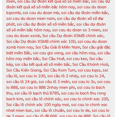
mien
,
soi cầu dự đoán kết quả xổ số miền bắc
,
soi cầu dự
đoán kết quả xổ số miền bắc hôm nay
,
soi cau du doan
kqxsmb
,
soi cau du doan mb
,
soi cầu dự đoán miền bắc
,
soi cau du doan mien nam
,
soi cầu dự đoán xổ số đại
phát
,
soi cầu dự đoán xổ số miền bắc
,
soi cầu dự đoán
xổ số miền bắc hôm nay
,
soi cau du doan xs 3 mien
,
soi
cau du doan xsmb
,
Soi cầu Dự đoán XSMB chính xác
,
Soi cầu Dự đoán XSMB chính xác 100
,
soi cau du doan
xsmb hom nay
,
Soi Cầu Giải 8 Miền Nam
,
Soi cầu giải đặc
biệt miền Bắc
,
soi cau gio vang
,
soi cầu hôm nay
,
soi cầu
hôm nay miền bắc
,
Soi Cầu Huế
,
soi cau keo
,
Soi cầu
kép
,
soi cầu kết quả xổ số miền bắc
,
Soi Cầu Khánh Hoà
,
Soi Cầu Kiên Giang
,
Soi Cầu Kom Tum
,
soi cau kqxs
,
soi
cầu lô
,
soi cau lo 100
,
soi cầu lô 2 nháy
,
soi cau lo 24
,
soi cầu lô 24 giờ
,
soi câu lô 3 miên
,
soi cau lo 3s
,
soi cau
lo 888
,
soi cau lo 888 2nhay mien phi
,
soi cau lo bach
thu
,
soi cầu lô bạch thủ 8785
,
soi cau lo bach thu rong
bach kim
,
soi cầu lô chính xác
,
soi cau lo chinh xac 100
,
Soi cầu lô chính xác 100 ngày mai
,
soi cau lo chinh xac
nhat mien bac
,
soi cầu lô chuẩn
,
soi cau lo de
,
soi cau lo
de 3 mien
,
soi cầu lô đề 666
,
soi cau lo de 888
,
Soi cầu lô