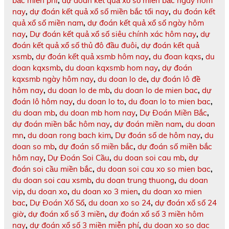
bắc miễn phí
,
dự đoán kết quả xổ số miền bắc ngày hôm
nay
,
dự đoán kết quả xổ số miền bắc tối nay
,
du đoán kết
quả xổ số miền nam
,
dự đoán kết quả xổ số ngày hôm
nay
,
Dự đoán kết quả xổ số siêu chính xác hôm nay
,
dự
đoán kết quả xổ số thủ đô đầu đuôi
,
dự đoán kết quả
xsmb
,
dự đoán kết quả xsmb hôm nay
,
du đoan kqxs
,
du
doan kqxsmb
,
du doan kqxsmb hom nay
,
dự đoán
kqxsmb ngày hôm nay
,
du doan lo de
,
dự đoán lô đề
hôm nay
,
du doan lo de mb
,
du doan lo de mien bac
,
dự
đoán lô hôm nay
,
du doan lo to
,
du đoan lo to mien bac
,
du doan mb
,
du doan mb hom nay
,
Dự Đoán Miền Bắc
,
dự đoán miền bắc hôm nay
,
dự đoán miền nam
,
du doan
mn
,
du doan rong bach kim
,
Dự đoán số de hôm nay
,
du
doan so mb
,
dự đoán số miền bắc
,
dự đoán số miền bắc
hôm nay
,
Dự Đoán Soi Cầu
,
du doan soi cau mb
,
dự
đoán soi cầu miền bắc
,
du doan soi cau xo so mien bac
,
du doan soi cau xsmb
,
du doan trung thuong
,
du doan
vip
,
du doan xo
,
du doan xo 3 mien
,
du doan xo mien
bac
,
Dự Đoán Xổ Số
,
du doan xo so 24
,
dự đoán xổ số 24
giờ
,
dự đoán xổ số 3 miền
,
dự đoán xổ số 3 miền hôm
nay
,
dự đoán xổ số 3 miền miễn phí
,
du doan xo so dac