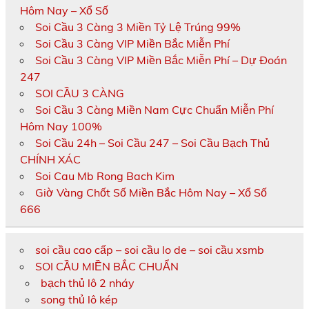
Hôm Nay – Xổ Số
Soi Cầu 3 Càng 3 Miền Tỷ Lệ Trúng 99%
Soi Cầu 3 Càng VIP Miền Bắc Miễn Phí
Soi Cầu 3 Càng VIP Miền Bắc Miễn Phí – Dự Đoán
247
SOI CẦU 3 CÀNG
Soi Cầu 3 Càng Miền Nam Cực Chuẩn Miễn Phí
Hôm Nay 100%
Soi Cầu 24h – Soi Cầu 247 – Soi Cầu Bạch Thủ
CHÍNH XÁC
Soi Cau Mb Rong Bach Kim
Giờ Vàng Chốt Số Miền Bắc Hôm Nay – Xổ Số
666
soi cầu cao cấp – soi cầu lo de – soi cầu xsmb
SOI CẦU MIỀN BẮC CHUẨN
bạch thủ lô 2 nháy
song thủ lô kép