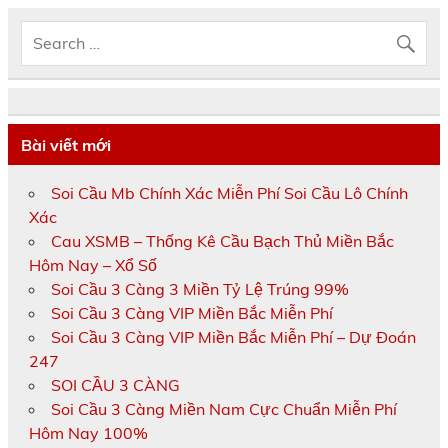
Bài viết mới
Soi Cầu Mb Chính Xác Miễn Phí Soi Cầu Lô Chính
Xác
Cau XSMB – Thống Kê Cầu Bạch Thủ Miền Bắc
Hôm Nay – Xổ Số
Soi Cầu 3 Càng 3 Miền Tỷ Lệ Trúng 99%
Soi Cầu 3 Càng VIP Miền Bắc Miễn Phí
Soi Cầu 3 Càng VIP Miền Bắc Miễn Phí – Dự Đoán
247
SOI CẦU 3 CÀNG
Soi Cầu 3 Càng Miền Nam Cực Chuẩn Miễn Phí
Hôm Nay 100%