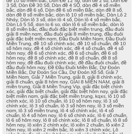
đề 10 số miền bắc, Dàn Đề 12 Số, dan đề 2 số, Dàn Đề
3 Số, Dàn Đề 30 Số, Dàn đề 4 SỐ, dàn đề 4 số miền
bắc, dàn đề 6 số, Dàn đề 6 số miền Bắc, dàn đề 8 số,
dàn đề 8 số miền bắc, dàn lô 10 số miền bắc, Dàn Lô 2
Nháy, Dàn lô 3 số, dàn lô 4 số, Dàn lô 4 số miền bắc,
Dàn Lô 5 Số, dan lo 6 so, dàn lô 6 số miền bắc, dàn lô
8 số miền bắc, đầu đuôi đặc biệt miền trung, đầu đuôi
giải 8 miền nam, đầu đuôi giải 8 miền trung, đầu đuôi
giải đặc biệt miền nam, Đầu Đuôi Miền Nam, Đầu Đuôi
Miền Trung, đề 10 số chính xác, đề 10 số chuẩn, đề 10
số hôm nay, đề 4 số chính xác, đề 4 số chuẩn, đề 4 số
hôm nay, đề 6 số chính xác, đề 6 số chuẩn, đề 6 số
hôm nay, đề 8 số chính xác, đề 8 số chuẩn, đề 8 số
hôm nay, đề đầu đuôi chính xác, đề đầu đuôi chuẩn, đề
đầu đuôi hôm nay, Đề Đầu Đuôi Miền Bắc, Dự Đoán
Miền Bắc, Dự Đoán Soi Cầu, Dự Đoán Xổ Số, Giải 7
Miền Nam, Giải 7 Miền Trung, giải 8, giải 8 chính xác,
giải 8 chuẩn, giải 8 hôm nay, GIAI 8 MIỀN NAM, giải 8
miền trung, Giải 8 Miền Trung Vip, giải đặc biệt chính
xác, giải đặc biệt chuẩn, giải đặc biệt hôm nay, giải đặc
biệt miền nam, giải đặc biệt miền trung, kqxs, lô 10 số
chính xác, lô 10 số chuẩn, lô 10 số hôm nay, lô 3 số
chính xác, lô 3 số chuẩn, lô 3 số hôm nay, lô 3 số miền
nam, lô 3 số miền trung, lô 4 số chính xác, lô 4 số
chuẩn, lô 4 số hôm nay, lô 6 số chính xác, lô 6 số chuẩn,
lô 6 số hôm nay, lô 8 số chính xác, lô 8 số chuẩn, lô 8 số
hôm nay, lô xiên 2 chính xác, lô xiên 2 chuẩn, lô xiên 2
hôm nay, lô xiên 2 miền bắc, lô xiên 3 chính xác, Lô