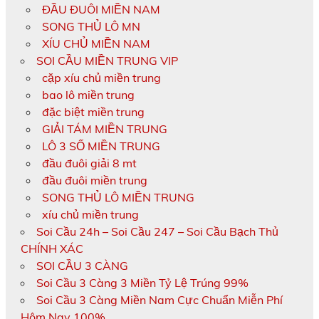
ĐẦU ĐUÔI MIỀN NAM
SONG THỦ LÔ MN
XÍU CHỦ MIỀN NAM
SOI CẦU MIỀN TRUNG VIP
cặp xíu chủ miền trung
bao lô miền trung
đặc biệt miền trung
GIẢI TÁM MIỀN TRUNG
LÔ 3 SỐ MIỀN TRUNG
đầu đuôi giải 8 mt
đầu đuôi miền trung
SONG THỦ LÔ MIỀN TRUNG
xíu chủ miền trung
Soi Cầu 24h – Soi Cầu 247 – Soi Cầu Bạch Thủ
CHÍNH XÁC
SOI CẦU 3 CÀNG
Soi Cầu 3 Càng 3 Miền Tỷ Lệ Trúng 99%
Soi Cầu 3 Càng Miền Nam Cực Chuẩn Miễn Phí
Hôm Nay 100%