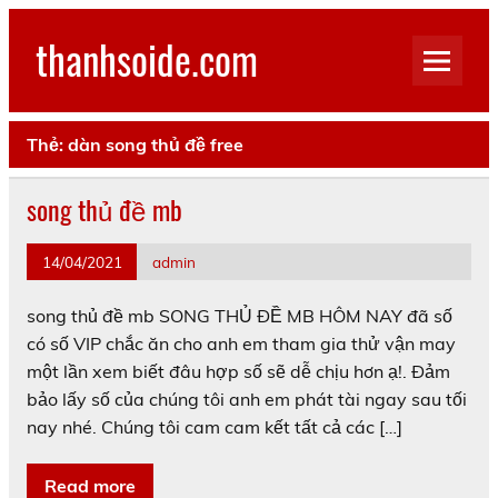
Skip
to
thanhsoide.com
content
Thẻ:
dàn song thủ đề free
song thủ đề mb
14/04/2021
admin
song thủ đề mb SONG THỦ ĐỀ MB HÔM NAY đã số
có số VIP chắc ăn cho anh em tham gia thử vận may
một lần xem biết đâu hợp số sẽ dễ chịu hơn ạ!. Đảm
bảo lấy số của chúng tôi anh em phát tài ngay sau tối
nay nhé. Chúng tôi cam cam kết tất cả các […]
Read more