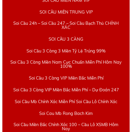
SOI CẦU MIỀN NAM VIP
SOI CẦU MIỀN TRUNG VIP
Soi Cầu 24h – Soi Cầu 247 – Soi Cầu Bạch Thủ CHÍNH
XÁC
SOI CẦU 3 CÀNG
Soi Cầu 3 Càng 3 Miền Tỷ Lệ Trúng 99%
Soi Cầu 3 Càng Miền Nam Cực Chuẩn Miễn Phí Hôm Nay
100%
Soi Cầu 3 Càng VIP Miền Bắc Miễn Phí
Soi Cầu 3 Càng VIP Miền Bắc Miễn Phí – Dự Đoán 247
Soi Cầu Mb Chính Xác Miễn Phí Soi Cầu Lô Chính Xác
Soi Cau Mb Rong Bach Kim
Soi Cầu Miền Bắc Chính Xác 100 – Cầu Lô XSMB Hôm
Nay