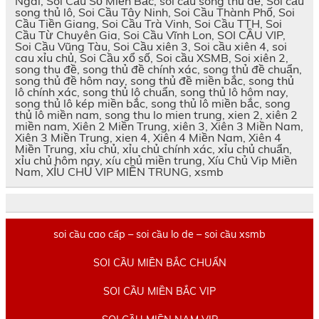
Ngãi, Soi Cầu Số Miền Bắc, soi cầu song thủ đề, Soi cầu
song thủ lô, Soi Cầu Tây Ninh, Soi Cầu Thành Phố, Soi
Cầu Tiền Giang, Soi Cầu Trà Vinh, Soi Cầu TTH, Soi
Cầu Từ Chuyên Gia, Soi Cầu Vĩnh Lon, SOI CẦU VIP,
Soi Cầu Vũng Tàu, Soi Cầu xiên 3, Soi cầu xiên 4, soi
cau xỉu chủ, Soi Cầu xổ số, Soi cầu XSMB, Soi xiên 2,
song thu đề, song thủ đề chính xác, song thủ đề chuẩn,
song thủ đề hôm nay, song thủ đề miền bắc, song thủ
lô chính xác, song thủ lô chuẩn, song thủ lô hôm nay,
song thủ lô kép miền bắc, song thủ lô miền bắc, song
thủ lô miền nam, song thu lo mien trung, xien 2, xiên 2
miền nam, Xiên 2 Miền Trung, xiên 3, Xiên 3 Miền Nam,
Xiên 3 Miền Trung, xien 4, Xiên 4 Miền Nam, Xiên 4
Miền Trung, xỉu chủ, xỉu chủ chính xác, xỉu chủ chuẩn,
xỉu chủ hôm nay, xíu chủ miền trung, Xíu Chủ Vip Miền
Nam, XỈU CHỦ VIP MIỀN TRUNG, xsmb
soi cầu cao cấp – soi cầu lo de – soi cầu xsmb
SOI CẦU MIỀN BẮC CHUẨN
SOI CẦU MIỀN BẮC VIP