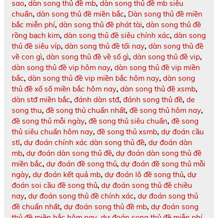
sao
,
dàn song thủ đề mb
,
dàn song thủ đề mb siêu
chuẩn
,
dàn song thủ đề miền bắc
,
Dàn song thủ đề miền
bắc miễn phí
,
dàn song thủ đề phát tài
,
dàn song thủ đề
rồng bạch kim
,
dàn song thủ đề siêu chính xác
,
dàn song
thủ đề siêu víp
,
dàn song thủ đề tối nay
,
dàn song thủ đề
về con gì
,
dàn song thủ đề về số gì
,
dàn song thủ đề vip
,
dàn song thủ đề vip hôm nay
,
dàn song thủ đề vip miền
bắc
,
dàn song thủ đề vip miền bắc hôm nay
,
dàn song
thủ đề xổ số miền bắc hôm nay
,
dàn song thủ đề xsmb
,
dàn stđ miền bắc
,
đánh dàn stđ
,
đánh song thủ đề
,
de
song thu
,
đề song thủ chuẩn nhất
,
đề song thủ hôm nay
,
đề song thủ mỗi ngày
,
đề song thủ siêu chuẩn
,
đề song
thủ siêu chuẩn hôm nay
,
đề song thủ xsmb
,
dự đoán cầu
stl
,
dự đoán chính xác dàn song thủ đề
,
dự đoán dàn
mb
,
dự đoán dàn song thủ đề
,
dự đoán dàn song thủ đề
miền bắc
,
dự đoán đề song thủ
,
dự đoán đề song thủ mỗi
ngày
,
dự đoán kết quả mb
,
dự đoán lô đề song thủ
,
dự
đoán soi cầu đề song thủ
,
dự đoán song thủ đề chiều
nay
,
dự đoán song thủ đề chính xác
,
dự đoán song thủ
đề chuẩn nhất
,
dự đoán song thủ đề mb
,
dự đoán song
thủ đề miền bắc hôm nay
,
dự đoán song thủ đề miễn phí
,