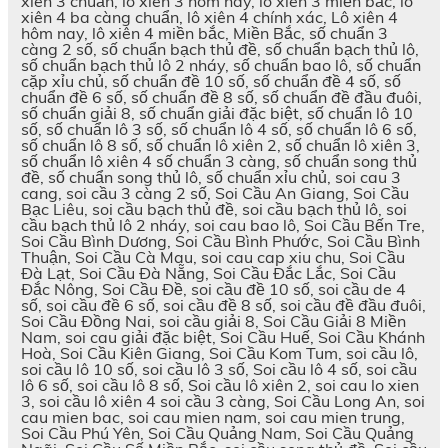
xiên 3 chuẩn, lô xiên 3 hôm nay, lô xiên 3 miền bắc, lô
xiên 4 ba càng chuẩn, lô xiên 4 chính xác, Lô xiên 4
hôm nay, lô xiên 4 miền bắc, Miền Bắc, số chuẩn 3
càng 2 số, số chuẩn bạch thủ đề, số chuẩn bạch thủ lô,
số chuẩn bạch thủ lô 2 nháy, số chuẩn bao lô, số chuẩn
cặp xỉu chủ, số chuẩn đề 10 số, số chuẩn đề 4 số, số
chuẩn đề 6 số, số chuẩn đề 8 số, số chuẩn đề đầu đuôi,
số chuẩn giải 8, số chuẩn giải đặc biệt, số chuẩn lô 10
số, số chuẩn lô 3 số, số chuẩn lô 4 số, số chuẩn lô 6 số,
số chuẩn lô 8 số, số chuẩn lô xiên 2, số chuẩn lô xiên 3,
số chuẩn lô xiên 4 số chuẩn 3 càng, số chuẩn song thủ
đề, số chuẩn song thủ lô, số chuẩn xỉu chủ, soi cau 3
cang, soi cầu 3 càng 2 số, Soi Cầu An Giang, Soi Cầu
Bạc Liêu, soi cầu bạch thủ đề, soi cầu bạch thủ lô, soi
cầu bạch thủ lô 2 nháy, soi cau bao lô, Soi Cầu Bến Tre,
Soi Cầu Bình Dương, Soi Cầu Bình Phước, Soi Cầu Bình
Thuận, Soi Cầu Cà Mau, soi cau cap xiu chu, Soi Cầu
Đà Lạt, Soi Cầu Đà Nẵng, Soi Cầu Đắc Lắc, Soi Cầu
Đắc Nông, Soi Cầu Đề, soi cầu đề 10 số, soi cầu de 4
số, soi cầu đề 6 số, soi cầu đề 8 số, soi cầu đề đầu đuôi,
Soi Cầu Đồng Nai, soi cầu giải 8, Soi Cầu Giải 8 Miền
Nam, soi cau giải đặc biệt, Soi Cầu Huế, Soi Cầu Khánh
Hoà, Soi Cầu Kiên Giang, Soi Cầu Kom Tum, soi cầu lô,
soi cầu lô 10 số, soi cầu lô 3 số, Soi cầu lô 4 số, soi cầu
lô 6 số, soi cầu lô 8 số, Soi cầu lô xiên 2, soi cau lo xien
3, soi cầu lô xiên 4 soi cầu 3 càng, Soi Cầu Long An, soi
cau mien bac, soi cau mien nam, soi cau mien trung,
Soi Cầu Phú Yên, Soi Cầu Quảng Nam, Soi Cầu Quảng