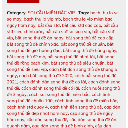
Category:
SOI CẦU MIỀN BẮC VIP
Tags:
bach thu lo ve
so may
,
bach thu lo vip mb
,
bach thu lo vip mien bac
ngay hom nay
,
bắt cầu stđ
,
bắt cầu stđ cao cap
,
bắt cầu
stđ sieu chính xác
,
bắt cầu stđ so sieu vip
,
bắt cầu stđ
vip
,
bắt song thủ đề ăn ngay
,
bắt song thủ đề cao cấp
,
bắt song thủ đề chính xác
,
bắt song thủ đề chuẩn
,
bắt
song thủ đề giờ hoàng đạo
,
bắt song thủ đề hàng ngày
,
bắt song thủ đề mb
,
bắt song thủ đề phát tài
,
bắt song
thủ đề rồng bạch kim
,
bắt song thủ đề siêu chuẩn
,
bắt
song thủ đề siêu víp
,
cách bắt dàn song thủ đề khung 5
ngày
,
cách bắt song thủ đề 2020
,
cách bắt song thủ đề
2021
,
cách đánh dàn song thủ đề có lãi
,
cách đánh song
thủ đề
,
cách đánh song thủ đề có lãi
,
cách nuôi song thủ
đề 3 ngày
,
cách soi song thủ đề miền bắc
,
cách tính
song thủ đề chuẩn 100
,
cách tính song thủ đề miền bắc
,
cách tính stđ quay 4
,
cách tính tiền song thủ đề
,
cap dàn
song thủ đề dep nhat hom nay
,
cặp song thủ đề ngày
hôm nay
,
cầu dàn song thủ đề
,
cầu dàn song thủ đề ăn
quanh năm
,
cau dàn song thủ đề binh dinh
,
cầu dàn