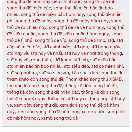
song thủ đề hôm nay siêu chính xác
,
song thủ đề mb
,
song thủ đề miền bắc
,
song thủ đề miền bắc ăn bao
nhiêu
,
song thủ đề miền bắc hôm nay
,
song thủ đề miễn
phí
,
song thủ đề ngày
,
song thủ đề ngày hôm nay
,
song
thủ đề ra chiều nay
,
song thủ đề sẽ về hôm nay
,
song thủ
đề siêu chuẩn
,
song thủ đề siêu chuẩn hàng ngày
,
song
thủ đề tỉ phú
,
song thủ đề víp
,
song thủ đề xsmb
,
stđ
,
stđ
cặp số miền bắc
,
stđ chính xác
,
stđ gan
,
stđ hàng ngày
,
stđ hay về
,
stđ hay về nhất
,
stđ hay ve nhat trong thang
,
stđ hay về trong tuần
,
stđ khan
,
stđ mb
,
stđ miền bắc
,
stđ miền bắc ăn bao nhiêu
,
stđ siêu đẹp
,
stđ so mien phi
,
stđ so phat tai
,
stđ so sieu vip
,
Tần suất dàn song thủ đề
,
tham khảo dàn song thủ đề
,
Tham khảo song thu XSMB
,
thế nào là dàn song thủ đề
,
thống kê dàn song thủ đề
,
thống kê dàn song thủ đề miền bắc
,
thống kê dàn song
thủ đề nuôi 3 ngày
,
thống kê stđ hay ra
,
tong hop stđ hay
ve
,
xem dàn song thủ đề
,
xem dàn song thủ đề đề hôm
nay
,
xem dàn song thủ đề hôm nay
,
xem kq dàn song thủ
đề mb hôm nay
,
xsmb song thủ đề