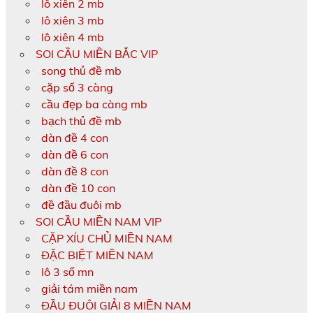
lô xiên 2 mb
lô xiên 3 mb
lô xiên 4 mb
SOI CẦU MIỀN BẮC VIP
song thủ đề mb
cặp số 3 càng
cầu đẹp ba càng mb
bạch thủ đề mb
dàn đề 4 con
dàn đề 6 con
dàn đề 8 con
dàn đề 10 con
đề đầu đuôi mb
SOI CẦU MIỀN NAM VIP
CẶP XÍU CHỦ MIỀN NAM
ĐẶC BIỆT MIỀN NAM
lô 3 số mn
giải tám miền nam
ĐẦU ĐUÔI GIẢI 8 MIỀN NAM