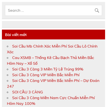
Bài viết mới
Soi Cầu Mb Chính Xác Miễn Phí Soi Cầu Lô Chính
Xác
Cau XSMB – Thống Kê Cầu Bạch Thủ Miền Bắc
Hôm Nay – Xổ Số
Soi Cầu 3 Càng 3 Miền Tỷ Lệ Trúng 99%
Soi Cầu 3 Càng VIP Miền Bắc Miễn Phí
Soi Cầu 3 Càng VIP Miền Bắc Miễn Phí – Dự Đoán
247
SOI CẦU 3 CÀNG
Soi Cầu 3 Càng Miền Nam Cực Chuẩn Miễn Phí
Hôm Nay 100%