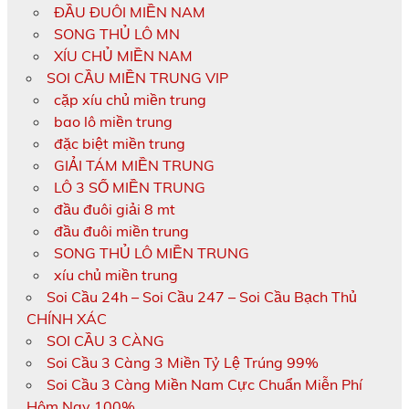
ĐẦU ĐUÔI MIỀN NAM
SONG THỦ LÔ MN
XÍU CHỦ MIỀN NAM
SOI CẦU MIỀN TRUNG VIP
cặp xíu chủ miền trung
bao lô miền trung
đặc biệt miền trung
GIẢI TÁM MIỀN TRUNG
LÔ 3 SỐ MIỀN TRUNG
đầu đuôi giải 8 mt
đầu đuôi miền trung
SONG THỦ LÔ MIỀN TRUNG
xíu chủ miền trung
Soi Cầu 24h – Soi Cầu 247 – Soi Cầu Bạch Thủ
CHÍNH XÁC
SOI CẦU 3 CÀNG
Soi Cầu 3 Càng 3 Miền Tỷ Lệ Trúng 99%
Soi Cầu 3 Càng Miền Nam Cực Chuẩn Miễn Phí
Hôm Nay 100%