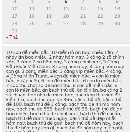
3
4
5
6
7
8
9
10
11
12
13
14
15
16
17
18
19
20
21
22
23
24
25
26
27
28
29
30
31
« Th2
10 con đề miền bắc, 10 điểm lô ăn bao nhiêu tiền, 2
nháy ăn bao nhiêu, 2 nháy hôm nay, 3 càng 2 số chính
xác, 3 càng 2 số hôm nay, 3 càng chính xác, 3 Càng
Đầu Đuôi Miền Nam, 3 cang hom nay, 3 càng hôm nay
con gì, 3 càng miền bắc, 3 càng vip miền bắc, 4 càng,
4 Càng Miền Trung, 4 con đề miền bắc, 4 con lô miền
bắc, 5 cặp xiên, 6 con đề miền bắc, 6 con lô miền bắc,
7 cao thu chot so de bach thu, 8 con đề miền bắc, 8
con lô miền bắc, ăn bạch thủ đề, ăn lô xiên, ba càng 2
số chuẩn, bac nho de mien bac, bạch kim thư viện đề
kiểm tra, bach thu dan de 365, bạch thủ đề, bạch thủ
đề 100, bạch thủ đề 3 càng, bach thu de 4h mb hom
nay, bach thu de 555, bạch thủ đề 86, bạch thủ đề an
bao nhiêu, bach thu de chinh xac, bạch thủ đề chuẩn,
bạch thủ đề đánh theo ngày, bạch thủ đề đẹp nhất
hôm nay, bạch thủ đề gan, bạch thủ đề hôm nay, bạch
thủ đề hôm nay con gì, bạch thủ đề hôm nay miễn phí,