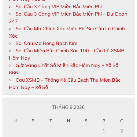
Soi Cầu 3 Càng VIP Miền Bắc Miễn Phí
Soi Cầu 3 Càng VIP Miền Bắc Miễn Phí – Dự Đoán
247
Soi Cầu Mb Chính Xác Miễn Phí Soi Cầu Lô Chính
Xác
Soi Cau Mb Rong Bach Kim
Soi Cầu Miền Bắc Chính Xác 100 – Cầu Lô XSMB
Hôm Nay
Giờ Vàng Chốt Số Miền Bắc Hôm Nay – Xổ Số
666
Cau XSMB – Thống Kê Cầu Bạch Thủ Miền Bắc
Hôm Nay – Xổ Số
THÁNG 8 2026
H
B
T
N
S
B
C
1
2