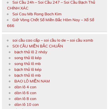
Soi Cầu 24h – Soi Cầu 247 – Soi Cầu Bạch Thủ
CHÍNH XÁC
Soi Cau Mb Rong Bach Kim
Giờ Vàng Chốt Số Miền Bắc Hôm Nay – Xổ Số
666
soi cầu cao cấp – soi cầu lo de – soi cầu xsmb
SOI CẦU MIỀN BẮC CHUẨN
bạch thủ lô 2 nháy
song thủ lô kép
song thủ lô mb
bạch thủ lô kép
bạch thủ lô mb
BAO LÔ MIỀN NAM
dàn lô 4 con
dàn lô 6 con
dàn lô 8 con
dàn lô 10 con