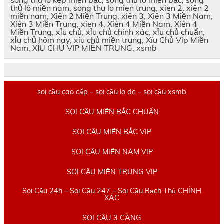
thủ lô miền nam, song thu lo mien trung, xien 2, xiên 2
miền nam, Xiên 2 Miền Trung, xiên 3, Xiên 3 Miền Nam,
Xiên 3 Miền Trung, xien 4, Xiên 4 Miền Nam, Xiên 4
Miền Trung, xỉu chủ, xỉu chủ chính xác, xỉu chủ chuẩn,
xỉu chủ hôm nay, xíu chủ miền trung, Xíu Chủ Vip Miền
Nam, XỈU CHỦ VIP MIỀN TRUNG, xsmb
soi cầu cao cấp – soi cầu lo de – soi cầu xsmb
SOI CẦU MIỀN BẮC CHUẨN
SOI CẦU MIỀN BẮC VIP
SOI CẦU MIỀN NAM VIP
SOI CẦU MIỀN TRUNG VIP
Soi Cầu 24h – Soi Cầu 247 – Soi Cầu Bạch Thủ CHÍNH
XÁC
SOI CẦU 3 CÀNG