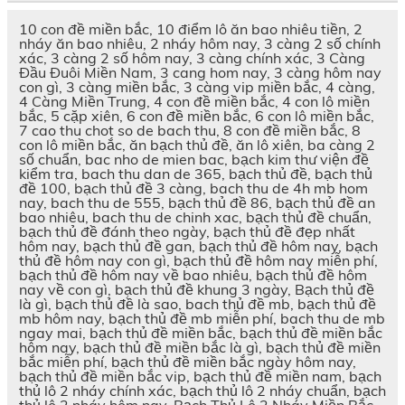
10 con đề miền bắc, 10 điểm lô ăn bao nhiêu tiền, 2
nháy ăn bao nhiêu, 2 nháy hôm nay, 3 càng 2 số chính
xác, 3 càng 2 số hôm nay, 3 càng chính xác, 3 Càng
Đầu Đuôi Miền Nam, 3 cang hom nay, 3 càng hôm nay
con gì, 3 càng miền bắc, 3 càng vip miền bắc, 4 càng,
4 Càng Miền Trung, 4 con đề miền bắc, 4 con lô miền
bắc, 5 cặp xiên, 6 con đề miền bắc, 6 con lô miền bắc,
7 cao thu chot so de bach thu, 8 con đề miền bắc, 8
con lô miền bắc, ăn bạch thủ đề, ăn lô xiên, ba càng 2
số chuẩn, bac nho de mien bac, bạch kim thư viện đề
kiểm tra, bach thu dan de 365, bạch thủ đề, bạch thủ
đề 100, bạch thủ đề 3 càng, bach thu de 4h mb hom
nay, bach thu de 555, bạch thủ đề 86, bạch thủ đề an
bao nhiêu, bach thu de chinh xac, bạch thủ đề chuẩn,
bạch thủ đề đánh theo ngày, bạch thủ đề đẹp nhất
hôm nay, bạch thủ đề gan, bạch thủ đề hôm nay, bạch
thủ đề hôm nay con gì, bạch thủ đề hôm nay miễn phí,
bạch thủ đề hôm nay về bao nhiêu, bạch thủ đề hôm
nay về con gì, bạch thủ đề khung 3 ngày, Bạch thủ đề
là gì, bạch thủ đề là sao, bach thủ đề mb, bạch thủ đề
mb hôm nay, bạch thủ đề mb miễn phí, bach thu de mb
ngay mai, bạch thủ đề miền bắc, bạch thủ đề miền bắc
hôm nay, bạch thủ đề miền bắc là gì, bạch thủ đề miền
bắc miễn phí, bạch thủ đề miền bắc ngày hôm nay,
bạch thủ đề miền bắc vip, bạch thủ đề miền nam, bạch
thủ lô 2 nháy chính xác, bạch thủ lô 2 nháy chuẩn, bạch
thủ lô 2 nháy hôm nay, Bạch Thủ Lô 2 Nháy Miền Bắc