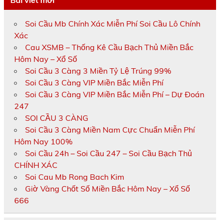
Soi Cầu Mb Chính Xác Miễn Phí Soi Cầu Lô Chính
Xác
Cau XSMB – Thống Kê Cầu Bạch Thủ Miền Bắc
Hôm Nay – Xổ Số
Soi Cầu 3 Càng 3 Miền Tỷ Lệ Trúng 99%
Soi Cầu 3 Càng VIP Miền Bắc Miễn Phí
Soi Cầu 3 Càng VIP Miền Bắc Miễn Phí – Dự Đoán
247
SOI CẦU 3 CÀNG
Soi Cầu 3 Càng Miền Nam Cực Chuẩn Miễn Phí
Hôm Nay 100%
Soi Cầu 24h – Soi Cầu 247 – Soi Cầu Bạch Thủ
CHÍNH XÁC
Soi Cau Mb Rong Bach Kim
Giờ Vàng Chốt Số Miền Bắc Hôm Nay – Xổ Số
666