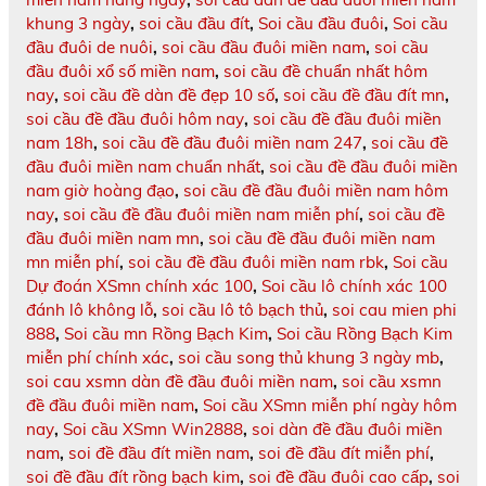
khung 3 ngày
,
soi cầu đầu đít
,
Soi cầu đầu đuôi
,
Soi cầu
đầu đuôi de nuôi
,
soi cầu đầu đuôi miền nam
,
soi cầu
đầu đuôi xổ số miền nam
,
soi cầu đề chuẩn nhất hôm
nay
,
soi cầu đề dàn đề đẹp 10 số
,
soi cầu đề đầu đít mn
,
soi cầu đề đầu đuôi hôm nay
,
soi cầu đề đầu đuôi miền
nam 18h
,
soi cầu đề đầu đuôi miền nam 247
,
soi cầu đề
đầu đuôi miền nam chuẩn nhất
,
soi cầu đề đầu đuôi miền
nam giờ hoàng đạo
,
soi cầu đề đầu đuôi miền nam hôm
nay
,
soi cầu đề đầu đuôi miền nam miễn phí
,
soi cầu đề
đầu đuôi miền nam mn
,
soi cầu đề đầu đuôi miền nam
mn miễn phí
,
soi cầu đề đầu đuôi miền nam rbk
,
Soi cầu
Dự đoán XSmn chính xác 100
,
Soi cầu lô chính xác 100
đánh lô không lỗ
,
soi cầu lô tô bạch thủ
,
soi cau mien phi
888
,
Soi cầu mn Rồng Bạch Kim
,
Soi cầu Rồng Bạch Kim
miễn phí chính xác
,
soi cầu song thủ khung 3 ngày mb
,
soi cau xsmn dàn đề đầu đuôi miền nam
,
soi cầu xsmn
đề đầu đuôi miền nam
,
Soi cầu XSmn miễn phí ngày hôm
nay
,
Soi cầu XSmn Win2888
,
soi dàn đề đầu đuôi miền
nam
,
soi đề đầu đít miền nam
,
soi đề đầu đít miễn phí
,
soi đề đầu đít rồng bạch kim
,
soi đề đầu đuôi cao cấp
,
soi