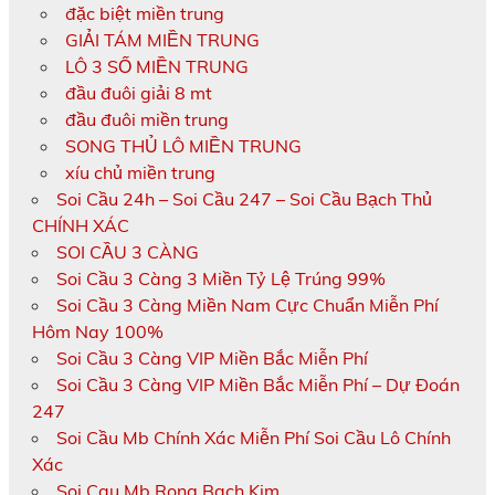
đặc biệt miền trung
GIẢI TÁM MIỀN TRUNG
LÔ 3 SỐ MIỀN TRUNG
đầu đuôi giải 8 mt
đầu đuôi miền trung
SONG THỦ LÔ MIỀN TRUNG
xíu chủ miền trung
Soi Cầu 24h – Soi Cầu 247 – Soi Cầu Bạch Thủ
CHÍNH XÁC
SOI CẦU 3 CÀNG
Soi Cầu 3 Càng 3 Miền Tỷ Lệ Trúng 99%
Soi Cầu 3 Càng Miền Nam Cực Chuẩn Miễn Phí
Hôm Nay 100%
Soi Cầu 3 Càng VIP Miền Bắc Miễn Phí
Soi Cầu 3 Càng VIP Miền Bắc Miễn Phí – Dự Đoán
247
Soi Cầu Mb Chính Xác Miễn Phí Soi Cầu Lô Chính
Xác
Soi Cau Mb Rong Bach Kim