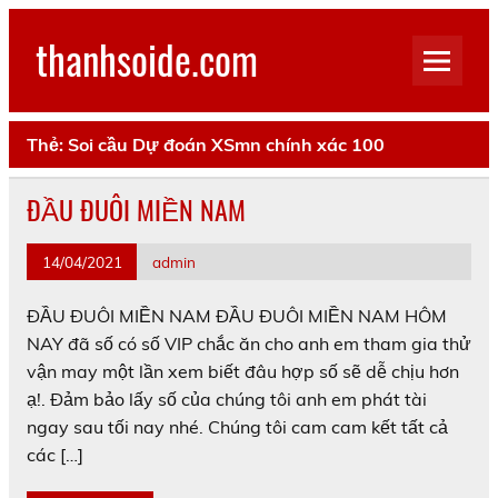
Skip
to
thanhsoide.com
content
Thẻ:
Soi cầu Dự đoán XSmn chính xác 100
ĐẦU ĐUÔI MIỀN NAM
14/04/2021
admin
ĐẦU ĐUÔI MIỀN NAM ĐẦU ĐUÔI MIỀN NAM HÔM
NAY đã số có số VIP chắc ăn cho anh em tham gia thử
vận may một lần xem biết đâu hợp số sẽ dễ chịu hơn
ạ!. Đảm bảo lấy số của chúng tôi anh em phát tài
ngay sau tối nay nhé. Chúng tôi cam cam kết tất cả
các […]