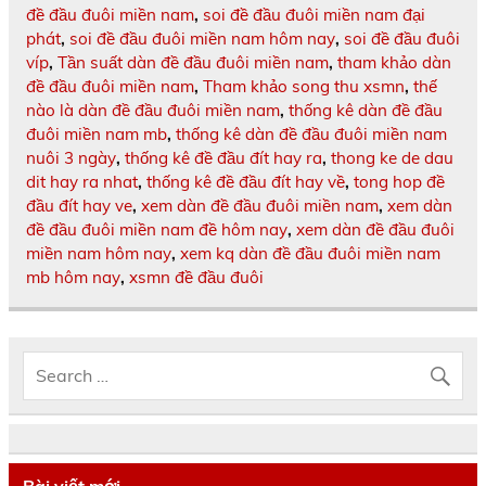
đề đầu đuôi miền nam
,
soi đề đầu đuôi miền nam đại
phát
,
soi đề đầu đuôi miền nam hôm nay
,
soi đề đầu đuôi
víp
,
Tần suất dàn đề đầu đuôi miền nam
,
tham khảo dàn
đề đầu đuôi miền nam
,
Tham khảo song thu xsmn
,
thế
nào là dàn đề đầu đuôi miền nam
,
thống kê dàn đề đầu
đuôi miền nam mb
,
thống kê dàn đề đầu đuôi miền nam
nuôi 3 ngày
,
thống kê đề đầu đít hay ra
,
thong ke de dau
dit hay ra nhat
,
thống kê đề đầu đít hay về
,
tong hop đề
đầu đít hay ve
,
xem dàn đề đầu đuôi miền nam
,
xem dàn
đề đầu đuôi miền nam đề hôm nay
,
xem dàn đề đầu đuôi
miền nam hôm nay
,
xem kq dàn đề đầu đuôi miền nam
mb hôm nay
,
xsmn đề đầu đuôi
Bài viết mới