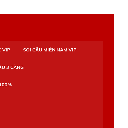
 VIP
SOI CẦU MIỀN NAM VIP
ẦU 3 CÀNG
 100%