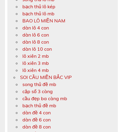
bạch thủ lô kép
bạch thủ lô mb
BAO LÔ MIỀN NAM
dàn lô 4 con
dàn lô 6 con
dàn lô 8 con
g
dàn lô 10 con
lô xiên 2 mb
lô xiên 3 mb
lô xiên 4 mb
SOI CẦU MIỀN BẮC VIP
song thủ đề mb
cặp số 3 càng
cầu đẹp ba càng mb
bạch thủ đề mb
dàn đề 4 con
dàn đề 6 con
dàn đề 8 con