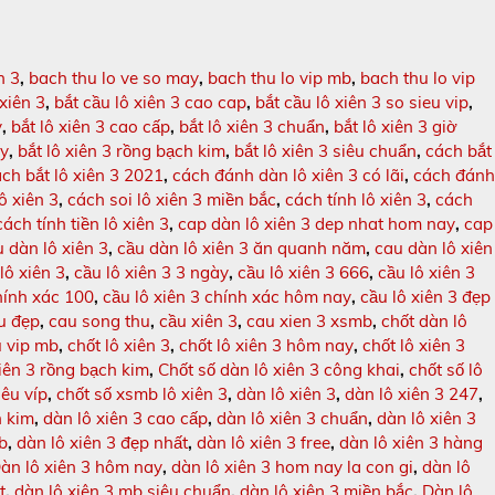
n 3
,
bach thu lo ve so may
,
bach thu lo vip mb
,
bach thu lo vip
 xiên 3
,
bắt cầu lô xiên 3 cao cap
,
bắt cầu lô xiên 3 so sieu vip
,
y
,
bắt lô xiên 3 cao cấp
,
bắt lô xiên 3 chuẩn
,
bắt lô xiên 3 giờ
ày
,
bắt lô xiên 3 rồng bạch kim
,
bắt lô xiên 3 siêu chuẩn
,
cách bắt
ch bắt lô xiên 3 2021
,
cách đánh dàn lô xiên 3 có lãi
,
cách đán
ô xiên 3
,
cách soi lô xiên 3 miền bắc
,
cách tính lô xiên 3
,
cách
cách tính tiền lô xiên 3
,
cap dàn lô xiên 3 dep nhat hom nay
,
cap
u dàn lô xiên 3
,
cầu dàn lô xiên 3 ăn quanh năm
,
cau dàn lô xiên
lô xiên 3
,
cầu lô xiên 3 3 ngày
,
cầu lô xiên 3 666
,
cầu lô xiên 3
chính xác 100
,
cầu lô xiên 3 chính xác hôm nay
,
cầu lô xiên 3 đẹp
êu đẹp
,
cau song thu
,
cầu xiên 3
,
cau xien 3 xsmb
,
chốt dàn lô
u vip mb
,
chốt lô xiên 3
,
chốt lô xiên 3 hôm nay
,
chốt lô xiên 3
xiên 3 rồng bạch kim
,
Chốt số dàn lô xiên 3 công khai
,
chốt số lô
iêu víp
,
chốt số xsmb lô xiên 3
,
dàn lô xiên 3
,
dàn lô xiên 3 247
,
h kim
,
dàn lô xiên 3 cao cấp
,
dàn lô xiên 3 chuẩn
,
dàn lô xiên 3
mb
,
dàn lô xiên 3 đẹp nhất
,
dàn lô xiên 3 free
,
dàn lô xiên 3 hàng
àn lô xiên 3 hôm nay
,
dàn lô xiên 3 hom nay la con gi
,
dàn lô
t
,
dàn lô xiên 3 mb siêu chuẩn
,
dàn lô xiên 3 miền bắc
,
Dàn lô