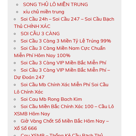
SONG THỦ LÔ MIỀN TRUNG
xíu chủ miền trung
Soi Cầu 24h – Soi Cầu 247 – Soi Cầu Bạch
Thủ CHÍNH XÁC
SOI CẦU 3 CÀNG
Soi Cầu 3 Càng 3 Miền Tỷ Lệ Trúng 99%
Soi Cầu 3 Càng Miền Nam Cực Chuẩn
Miễn Phí Hôm Nay 100%
Soi Cầu 3 Càng VIP Miền Bắc Miễn Phí
Soi Cầu 3 Càng VIP Miền Bắc Miễn Phí –
Dự Đoán 247
Soi Cầu Mb Chính Xác Miễn Phí Soi Cầu
Lô Chính Xác
Soi Cau Mb Rong Bach Kim
Soi Cầu Miền Bắc Chính Xác 100 – Cầu Lô
XSMB Hôm Nay
Giờ Vàng Chốt Số Miền Bắc Hôm Nay –
Xổ Số 666
Cau XSMB – Thống Kê Cầu Bạch Thủ