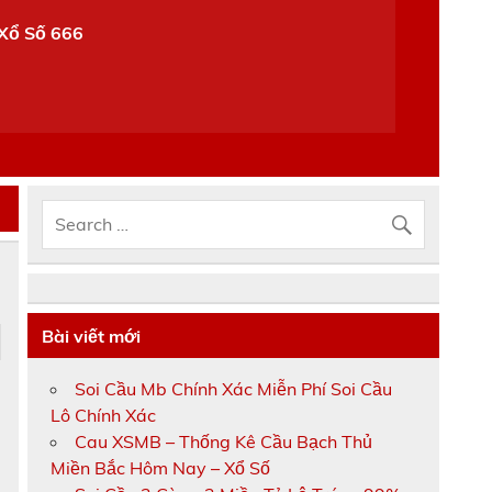
 Xổ Số 666
Bài viết mới
Soi Cầu Mb Chính Xác Miễn Phí Soi Cầu
Lô Chính Xác
Cau XSMB – Thống Kê Cầu Bạch Thủ
Miền Bắc Hôm Nay – Xổ Số