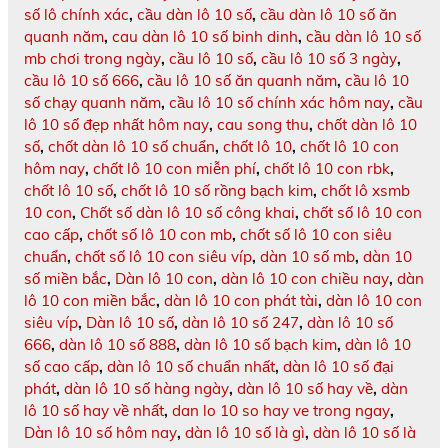
số lô chính xác
,
cầu dàn lô 10 số
,
cầu dàn lô 10 số ăn
quanh năm
,
cau dàn lô 10 số binh dinh
,
cầu dàn lô 10 số
mb chơi trong ngày
,
cầu lô 10 số
,
cầu lô 10 số 3 ngày
,
cầu lô 10 số 666
,
cầu lô 10 số ăn quanh năm
,
cầu lô 10
số chạy quanh năm
,
cầu lô 10 số chính xác hôm nay
,
cầu
lô 10 số đẹp nhất hôm nay
,
cau song thu
,
chốt dàn lô 10
số
,
chốt dàn lô 10 số chuẩn
,
chốt lô 10
,
chốt lô 10 con
hôm nay
,
chốt lô 10 con miễn phí
,
chốt lô 10 con rbk
,
chốt lô 10 số
,
chốt lô 10 số rồng bạch kim
,
chốt lô xsmb
10 con
,
Chốt số dàn lô 10 số công khai
,
chốt số lô 10 con
cao cấp
,
chốt số lô 10 con mb
,
chốt số lô 10 con siêu
chuẩn
,
chốt số lô 10 con siêu víp
,
dàn 10 số mb
,
dàn 10
số miền bắc
,
Dàn lô 10 con
,
dàn lô 10 con chiều nay
,
dàn
lô 10 con miền bắc
,
dàn lô 10 con phát tài
,
dàn lô 10 con
siêu víp
,
Dàn lô 10 số
,
dàn lô 10 số 247
,
dàn lô 10 số
666
,
dàn lô 10 số 888
,
dàn lô 10 số bạch kim
,
dàn lô 10
số cao cấp
,
dàn lô 10 số chuẩn nhất
,
dàn lô 10 số đại
phát
,
dàn lô 10 số hàng ngày
,
dàn lô 10 số hay về
,
dàn
lô 10 số hay về nhất
,
dan lo 10 so hay ve trong ngay
,
Dàn lô 10 số hôm nay
,
dàn lô 10 số là gì
,
dàn lô 10 số là