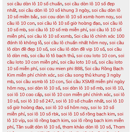
soi cầu dàn lô 10 số chuẩn
,
soi cầu dàn lô 10 số đẹp
nhất
,
soi cầu dàn lô 10 số khung 3 ngày
,
soi cầu dàn lô
10 số miền bắc
,
soi cau dàn lô 10 số xsmb hom nay
,
soi
cầu lô 10 con
,
soi cầu lô 10 số giờ hoàng đạo
,
soi cầu lô
10 số mb
,
soi cầu lô 10 số mb miễn phí
,
soi cầu lô 10 số
miễn phí
,
soi cầu lô 10 số xsmb
,
Soi cầu lô chính xác 100
đánh lô không lỗ
,
soi cầu lô chuẩn nhất hôm nay
,
soi cầu
lô dàn đề đẹp 10 số
,
soi cầu lô dàn đề vip 10 số
,
soi cầu
lô dàn mb
,
soi cầu lô tô bạch thủ
,
soi cau loto 10 con
,
soi
cầu loto 10 con miễn phí
,
soi cầu loto 10 số
,
soi cầu loto
10 số miễn phí
,
soi cau mien phi 888
,
Soi cầu Rồng Bạch
Kim miễn phí chính xác
,
soi cầu song thủ khung 3 ngày
mb
,
soi cầu xsmb lô 10 con
,
Soi cầu XSMB miễn phí ngày
hôm nay
,
soi dàn lô 10 số
,
soi dàn lô 10 số mb
,
soi lô 10
,
soi lô 10 cao cấp
,
soi lô 10 con miễn phí chính xác
,
soi lô
10 số
,
soi lô 10 số 247
,
soi lô 10 số chuẩn nhất
,
soi lô 10
số giờ hoàng đạo
,
soi lô 10 số hôm nay
,
soi lo 10 số
miễn phí
,
soi lô 10 số rbk
,
soi lô 10 số rồng bạch kim
,
soi
lô 10 víp
,
soi lô rồng bạch kim
,
soi lô rồng bạch kim miễn
phí
,
Tần suất dàn lô 10 số
,
tham khảo dàn lô 10 số
,
Tham