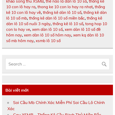
khảo song thu XSMB
,
thế nào là dàn lô 10 số
,
thống kê
10 con lô hay ra
,
thong ke 10 con lo hay ra nhat
,
thống
kê 10 con lô hay về
,
thống kê dàn lô 10 số
,
thống kê dàn
lô 10 số mb
,
thống kê dàn lô 10 số miền bắc
,
thống kê
dàn lô 10 số nuôi 3 ngày
,
thống kê lô 10 số
,
tong hop 10
con lo hay ve
,
xem dàn lô 10 số
,
xem dàn lô 10 số đề
hôm nay
,
xem dàn lô 10 số hôm nay
,
xem kq dàn lô 10
số mb hôm nay
,
xsmb lô 10 số
Bài viết mới
Soi Cầu Mb Chính Xác Miễn Phí Soi Cầu Lô Chính
Xác
Cau XSMB – Thống Kê Cầu Bạch Thủ Miền Bắc