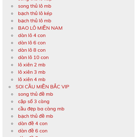
song thủ lô mb
bạch thủ lô kép
bạch thủ lô mb
BAO LÔ MIỀN NAM
dàn lô 4 con
dàn lô 6 con
dàn lô 8 con
dàn lô 10 con
lô xiên 2 mb
lô xiên 3 mb
lô xiên 4 mb
SOI CẦU MIỀN BẮC VIP
song thủ đề mb
cặp số 3 càng
cầu đẹp ba càng mb
bạch thủ đề mb
dàn đề 4 con
dàn đề 6 con