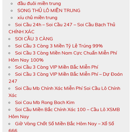
đầu đuôi miền trung
SONG THỦ LÔ MIỀN TRUNG
xíu chủ miền trung
Soi Cầu 24h – Soi Cầu 247 – Soi Cầu Bạch Thủ
CHÍNH XÁC
SOI CẦU 3 CÀNG
Soi Cầu 3 Càng 3 Miền Tỷ Lệ Trúng 99%
Soi Cầu 3 Càng Miền Nam Cực Chuẩn Miễn Phí
Hôm Nay 100%
Soi Cầu 3 Càng VIP Miền Bắc Miễn Phí
Soi Cầu 3 Càng VIP Miền Bắc Miễn Phí – Dự Đoán
247
Soi Cầu Mb Chính Xác Miễn Phí Soi Cầu Lô Chính
Xác
Soi Cau Mb Rong Bach Kim
Soi Cầu Miền Bắc Chính Xác 100 – Cầu Lô XSMB
Hôm Nay
Giờ Vàng Chốt Số Miền Bắc Hôm Nay – Xổ Số
666