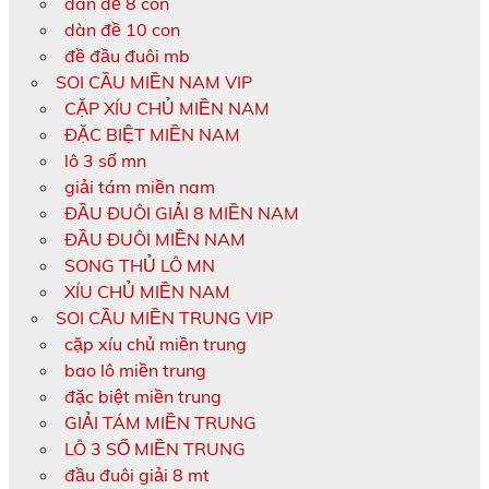
dàn đề 8 con
dàn đề 10 con
đề đầu đuôi mb
SOI CẦU MIỀN NAM VIP
CẶP XÍU CHỦ MIỀN NAM
ĐẶC BIỆT MIỀN NAM
lô 3 số mn
giải tám miền nam
ĐẦU ĐUÔI GIẢI 8 MIỀN NAM
ĐẦU ĐUÔI MIỀN NAM
SONG THỦ LÔ MN
XÍU CHỦ MIỀN NAM
SOI CẦU MIỀN TRUNG VIP
cặp xíu chủ miền trung
bao lô miền trung
đặc biệt miền trung
GIẢI TÁM MIỀN TRUNG
LÔ 3 SỐ MIỀN TRUNG
đầu đuôi giải 8 mt