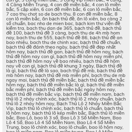
4 Càng Miền Trung, 4 con đề miền bắc, 4 con lô miền
bắc, 5 cặp xiên, 6 con đề miền bắc, 6 con lô miền bắc,
7 cao thu chot so de bach thu, 8 con đề miền bắc, 8
con lô miền bắc, ăn bạch thủ đề, ăn lô xiên, ba càng 2
số chuẩn, bac nho de mien bac, bạch kim thư viện đề
kiểm tra, bach thu dan de 365, bạch thủ đề, bạch thủ
đề 100, bạch thủ đề 3 càng, bach thu de 4h mb hom
nay, bach thu de 555, bạch thủ đề 86, bạch thủ đề an
bao nhiêu, bach thu de chinh xac, bạch thủ đề chuẩn,
bạch thủ đề đánh theo ngày, bạch thủ đề đẹp nhất
hôm nay, bạch thủ đề gan, bạch thủ đề hôm nay, bạch
thủ đề hôm nay con gì, bạch thủ đề hôm nay miễn phí,
bạch thủ đề hôm nay về bao nhiêu, bạch thủ đề hôm
nay về con gì, bạch thủ đề khung 3 ngày, Bạch thủ đề
là gì, bạch thủ đề là sao, bach thủ đề mb, bạch thủ đề
mb hôm nay, bạch thủ đề mb miễn phí, bach thu de mb
ngay mai, bạch thủ đề miền bắc, bạch thủ đề miền bắc
hôm nay, bạch thủ đề miền bắc là gì, bạch thủ đề miền
bắc miễn phí, bạch thủ đề miền bắc ngày hôm nay,
bạch thủ đề miền bắc vip, bạch thủ đề miền nam, bạch
thủ lô 2 nháy chính xác, bạch thủ lô 2 nháy chuẩn, bạch
thủ lô 2 nháy hôm nay, Bạch Thủ Lô 2 Nháy Miền Bắc
Vip, bạch thủ lô chính xác, bạch thủ lô chuẩn, bạch thủ
lô hôm nay, bạch thủ lô kép miền bắc, Bạch thủ lô miền
bắc, Bao Lô, bao lô 3 số, Bao Lô 3 Số Miền Nam, Bao
Lô 4 Số, Bao Lô 4 Số Miền Nam, Bao Lô 4 Số Miền
Trung, bao lô chính xác, bao lô chuẩn, bao lô hôm nay,
bao lô miền nam, Bao lô miền trung, Bao Lô Miền