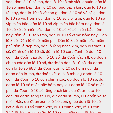
sao
,
dàn lô 10 số mb
,
dàn lô 10 số mb siêu chuẩn
,
dàn lô
10 số miền bắc
,
dàn lô 10 số rồng bạch kim
,
dàn lô 10 số
tối nay
,
dàn lô 10 số về con gì
,
dàn lô 10 số về số gì
,
dàn
lô 10 số vip hôm nay
,
dàn lô 10 số vip là gì
,
dàn lô 10 số
vip miền bắc
,
dàn lô 10 số vip miền bắc hôm nay
,
dàn lô
10 số xổ số miền bắc
,
dàn lô 10 số xổ số miền bắc hôm
nay
,
dàn lô 10 số xsmb
,
dàn lô 10 số xsmb hôm nay
,
Dàn
lô 3 số
,
Dàn lô 6 số miền phí
,
Dàn lô 8 số miền bắc miễn
phí
,
dàn lô đẹp mb
,
dàn lô rồng bạch kim
,
dàn lô trượt 10
số
,
đánh dàn lô 10 số
,
đánh lô 10 con
,
đánh lô dàn 10
con
,
dự đoán cầu dàn lô 10 số
,
dự đoán cầu stl
,
dự đoán
chính xác dàn lô 10 số
,
dự đoán dàn lô 10 số
,
du doan
dàn lô 10 số 888
,
dự đoán dàn lô 10 số hôm nay
,
dự
đoán dàn lô mb
,
dự đoán kết quả lô mb
,
dự đoán lô 10
con
,
dự đoán lô 10 con chính xác
,
dự đoán lô 10 số
,
dự
đoán lô 10 số miền bắc hôm nay
,
dự đoán lô 10 số miễn
phí
,
dự đoán lô 10 số rồng bạch kim
,
dự đoán loto 10
con
,
du doan song thu lo
,
dự đoán stl mb
,
Dự đoán xổ số
miền Bắc
,
dự đoán xsmb lô 10 con
,
ghép dàn lô 10 số
,
kết quả lô 10 số chính xác
,
lô 10 chính xác
,
lô 10 con
247
,
lô 10 con cao cấp
,
lô 10 con chiều nay
,
lô 10 con