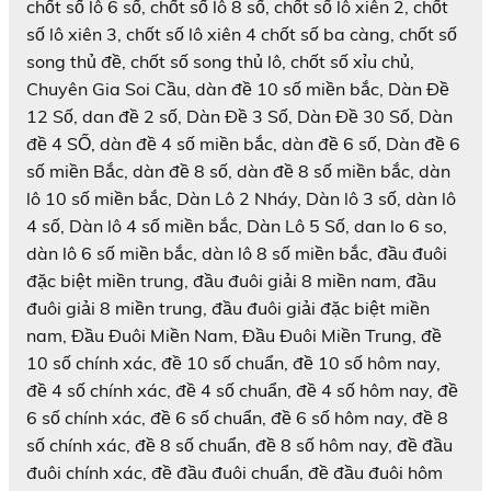
chốt số lô 6 số, chốt số lô 8 số, chốt số lô xiên 2, chốt
số lô xiên 3, chốt số lô xiên 4 chốt số ba càng, chốt số
song thủ đề, chốt số song thủ lô, chốt số xỉu chủ,
Chuyên Gia Soi Cầu, dàn đề 10 số miền bắc, Dàn Đề
12 Số, dan đề 2 số, Dàn Đề 3 Số, Dàn Đề 30 Số, Dàn
đề 4 SỐ, dàn đề 4 số miền bắc, dàn đề 6 số, Dàn đề 6
số miền Bắc, dàn đề 8 số, dàn đề 8 số miền bắc, dàn
lô 10 số miền bắc, Dàn Lô 2 Nháy, Dàn lô 3 số, dàn lô
4 số, Dàn lô 4 số miền bắc, Dàn Lô 5 Số, dan lo 6 so,
dàn lô 6 số miền bắc, dàn lô 8 số miền bắc, đầu đuôi
đặc biệt miền trung, đầu đuôi giải 8 miền nam, đầu
đuôi giải 8 miền trung, đầu đuôi giải đặc biệt miền
nam, Đầu Đuôi Miền Nam, Đầu Đuôi Miền Trung, đề
10 số chính xác, đề 10 số chuẩn, đề 10 số hôm nay,
đề 4 số chính xác, đề 4 số chuẩn, đề 4 số hôm nay, đề
6 số chính xác, đề 6 số chuẩn, đề 6 số hôm nay, đề 8
số chính xác, đề 8 số chuẩn, đề 8 số hôm nay, đề đầu
đuôi chính xác, đề đầu đuôi chuẩn, đề đầu đuôi hôm