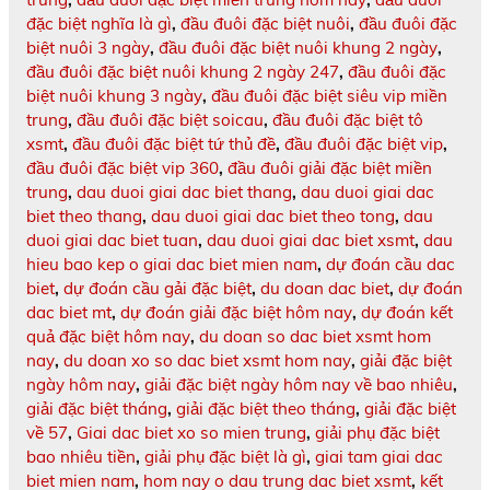
đặc biệt nghĩa là gì
,
đầu đuôi đặc biệt nuôi
,
đầu đuôi đặc
biệt nuôi 3 ngày
,
đầu đuôi đặc biệt nuôi khung 2 ngày
,
đầu đuôi đặc biệt nuôi khung 2 ngày 247
,
đầu đuôi đặc
biệt nuôi khung 3 ngày
,
đầu đuôi đặc biệt siêu vip miền
trung
,
đầu đuôi đặc biệt soicau
,
đầu đuôi đặc biệt tô
xsmt
,
đầu đuôi đặc biệt tứ thủ đề
,
đầu đuôi đặc biệt vip
,
đầu đuôi đặc biệt vip 360
,
đầu đuôi giải đặc biệt miền
trung
,
dau duoi giai dac biet thang
,
dau duoi giai dac
biet theo thang
,
dau duoi giai dac biet theo tong
,
dau
duoi giai dac biet tuan
,
dau duoi giai dac biet xsmt
,
dau
hieu bao kep o giai dac biet mien nam
,
dự đoán cầu dac
biet
,
dự đoán cầu gải đặc biệt
,
du doan dac biet
,
dự đoán
dac biet mt
,
dự đoán giải đặc biệt hôm nay
,
dự đoán kết
quả đặc biệt hôm nay
,
du doan so dac biet xsmt hom
nay
,
du doan xo so dac biet xsmt hom nay
,
giải đặc biệt
ngày hôm nay
,
giải đặc biệt ngày hôm nay về bao nhiêu
,
giải đặc biệt tháng
,
giải đặc biệt theo tháng
,
giải đặc biệt
về 57
,
Giai dac biet xo so mien trung
,
giải phụ đặc biệt
bao nhiêu tiền
,
giải phụ đặc biệt là gì
,
giai tam giai dac
biet mien nam
,
hom nay o dau trung dac biet xsmt
,
kết