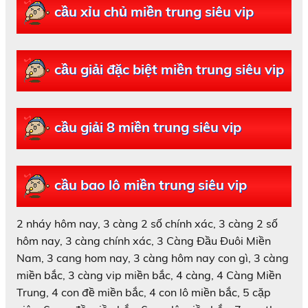
cầu xỉu chủ miền trung siêu vip
cầu giải đặc biệt miền trung siêu vip
cầu giải 8 miền trung siêu vip
cầu bao lô miền trung siêu vip
2 nháy hôm nay, 3 càng 2 số chính xác, 3 càng 2 số
hôm nay, 3 càng chính xác, 3 Càng Đầu Đuôi Miền
Nam, 3 cang hom nay, 3 càng hôm nay con gì, 3 càng
miền bắc, 3 càng vip miền bắc, 4 càng, 4 Càng Miền
Trung, 4 con đề miền bắc, 4 con lô miền bắc, 5 cặp