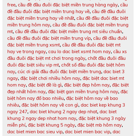
free
,
cầu đề đầu đuôi đặc biệt miền trung hàng ngày
,
cầu
đề đầu đuôi đặc biệt miền trung hay về
,
cầu đề đầu đuôi
đặc biệt miền trung hay về nhất
,
cầu đề đầu đuôi đặc biệt
miền trung hôm nay
,
cầu đề đầu đuôi đặc biệt miền trung
mt
,
cầu đề đầu đuôi đặc biệt miền trung mt siêu chuẩn
,
cầu đề đầu đuôi đặc biệt miền trung víp
,
cầu đề đầu đuôi
đặc biệt miền trung xsmt
,
cầu đề đầu đuôi đặc biệt mt
hay ve trong ngay
,
cau lo dac biet xsmt hom nay
,
cầu xs
đầu đuôi đặc biệt mt chơi trong ngày
,
chốt đầu đuôi đầu
đuôi đặc biệt siêu vip mt
,
chốt số đầu đuôi đặc biệt hôm
nay
,
cúc ơi giải đầu đuôi đặc biệt miền trung
,
dac biet 3
ngay
,
đặc biệt chơi nhiều hôm nay
,
đặc biệt dac biet mt
hom nay
,
đặc biệt đề là gì
,
đặc biệt đẹp hôm nay
,
đặc biệt
đẹp nhất hôm nay
,
đặc biệt gan miền trung hôm nay
,
đặc
biệt hôm nay đổ bao nhiêu
,
đặc biệt hôm nay về bao
nhiêu
,
đặc biệt hôm nay về con gì
,
dac biet kep khung 3
ngay 247
,
dac biet khung 2 ngay dep nhat
,
dac biet
khung 2 ngay dep nhat hom nay
,
đặc biệt khung 3 ngày
miễn phí
,
đặc biệt khung 5 ngày
,
đặc biệt mb hôm nay
,
dac biet mien bac sieu vip
,
dac biet mien bac vip
,
dac