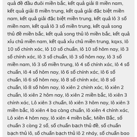
quả đề đầu đuôi miền bắc, kết quả giải 8 miền nam,
kết quả giải 8 miền trung, kết quả giải đặc biệt miền
nam, kết quả giải đặc biệt miền trung, kết quả lô 3 số
miền nam, kết quả lô 3 số miền trung, kết quả song
thủ đề miền bắc, kết quả song thủ lô miền bắc, kết quả
xỉu chủ miền nam, kết quả xỉu chủ miền trung, kqxs, lô
10 số chính xác, lô 10 số chuẩn, lô 10 số hôm nay, lô 3
số chính xác, lô 3 số chuẩn, lô 3 số hôm nay, lô 3 số
miền nam, lô 3 số miền trung, lô 4 số chính xác, lô 4 số
chuẩn, lô 4 số hôm nay, lô 6 số chính xác, lô 6 số
chuẩn, lô 6 số hôm nay, lô 8 số chính xác, lô 8 số
chuẩn, lô 8 số hôm nay, lô xiên 2 chính xác, lô xiên 2
chuẩn, lô xiên 2 hôm nay, lô xiên 2 miền bắc, lô xiên 3
chính xác, Lô xiên 3 chuẩn, lô xiên 3 hôm nay, lô xiên 3
miền bắc, lô xiên 4 ba càng chuẩn, lô xiên 4 chính xác,
Lô xiên 4 hôm nay, lô xiên 4 miền bắc, Miền Bắc, số
chuẩn 3 càng 2 số, số chuẩn bạch thủ đề, số chuẩn
bạch thủ lô, số chuẩn bạch thủ lô 2 nháy, số chuẩn bao