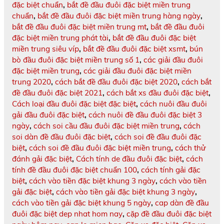
đặc biệt chuẩn
,
bắt đề đầu đuôi đặc biệt miền trung
chuẩn
,
bắt đề đầu đuôi đặc biệt miền trung hàng ngày
,
bắt đề đầu đuôi đặc biệt miền trung mt
,
bắt đề đầu đuôi
đặc biệt miền trung phát tài
,
bắt đề đầu đuôi đặc biệt
miền trung siêu víp
,
bắt đề đầu đuôi đặc biệt xsmt
,
bún
bò đầu đuôi đặc biệt miền trung số 1
,
các giải đầu đuôi
đặc biệt miền trung
,
các giải đầu đuôi đặc biệt miền
trung 2020
,
cách bắt đề đầu đuôi đặc biệt 2020
,
cách bắt
đề đầu đuôi đặc biệt 2021
,
cách bắt xs đầu đuôi đặc biệt
,
Cách loại đầu đuôi đặc biệt đặc biệt
,
cách nuôi đầu đuôi
gải đầu đuôi đặc biệt
,
cách nuôi đề đầu đuôi đặc biệt 3
ngày
,
cách soi cầu đầu đuôi đặc biệt miền trung
,
cách
soi dàn đề đầu đuôi đặc biệt
,
cách soi đề đầu đuôi đặc
biệt
,
cách soi đề đầu đuôi đặc biệt miền trung
,
cách thử
đánh gải đặc biệt
,
Cách tính de đầu đuôi đặc biệt
,
cách
tính đề đầu đuôi đặc biệt chuẩn 100
,
cách tính gải đặc
biệt
,
cách vào tiền đặc biệt khung 3 ngày
,
cách vào tiền
gải đặc biệt
,
cách vào tiền gải đặc biệt khung 3 ngày
,
cách vào tiền gải đặc biệt khung 5 ngày
,
cap dàn đề đầu
đuôi đặc biệt dep nhat hom nay
,
cặp đề đầu đuôi đặc biệt