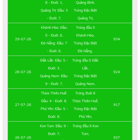
8 - Đuôi: 1,
Quảng Bình,
Quảng Trị: Đầu: 3
Trúng Đặc Biệt
- Đuôi: 7,
Quảng Trị,
Khánh Hòa: Đầu:
Trúng đầu 5
5 - Đuôi: 6,
Khánh Hòa,
29-07-26
934
Đà Nẵng: Đầu: 7
Trúng Đặc Biệt
- Đuôi: 6,
Đà Nẵng,
Đắk Lắk: Đầu: 5 -
Trúng đầu 5 Đắk
Đuôi: 3,
Lắk,
28-07-26
924
Quảng Nam: Đầu:
Trúng Đặc Biệt
9 - Đuôi: 7,
Quảng Nam,
Thừa Thiên Huế:
Trúng đuôi 8
Đầu: 4 - Đuôi: 8,
Thừa Thiên Huế,
27-07-26
917
Phú Yên: Đầu: 5 -
Trúng Đặc Biệt
Đuôi: 8,
Phú Yên,
Kon Tum: Đầu: 9 -
Trúng đầu 9 Kon
Đuôi: 7,
Tum,
26-07-26
937