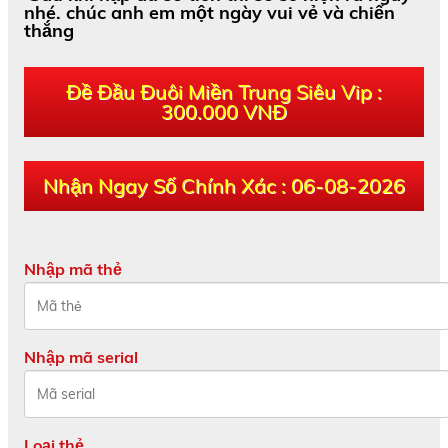
nhé. chúc anh em một ngày vui vẻ và chiến
thắng
Đề Đầu Đuôi Miền Trung Siêu Vip :
300.000 VNĐ
Nhận Ngay Số Chính Xác : 06-08-2026
Nhập mã thẻ
Nhập mã serial
Loại thẻ