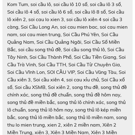
Kom Tum, soi cầu lô, soi cầu lô 10 số, soi cầu lô 3 số,
Soi cầu lô 4 số, soi cầu lô 6 số, soi cầu lô 8 số, Soi cầu
lô xiên 2, soi cau lo xien 3, soi cầu lô xiên 4 soi cầu 3
càng, Soi Cầu Long An, soi cau mien bac, soi cau mien
nam, soi cau mien trung, Soi Cầu Phú Yên, Soi Cầu
Quảng Nam, Soi Cầu Quảng Ngãi, Soi Cầu Số Miền
Bắc, soi cầu song thủ đề, Soi cầu song thủ lô, Soi Cầu
Tây Ninh, Soi Cầu Thành Phố, Soi Cầu Tiền Giang, Soi
Cầu Trà Vinh, Soi Cầu TTH, Soi Cầu Từ Chuyên Gia,
Soi Cầu Vĩnh Lon, SOI CẦU VIP, Soi Cầu Vũng Tàu, Soi
Cầu xiên 3, Soi cầu xiên 4, soi cau xỉu chủ, Soi Cầu xổ
số, Soi cầu XSMB, Soi xiên 2, song thu đề, song thủ đề
chính xác, song thủ đề chuẩn, song thủ đề hôm nay,
song thủ đề miền bắc, song thủ lô chính xác, song thủ
lô chuẩn, song thủ lô hôm nay, song thủ lô kép miền
bắc, song thủ lô miền bắc, song thủ lô miền nam, song
thu lo mien trung, xien 2, xiên 2 miền nam, Xiên 2
Miền Trung, xiên 3, Xiên 3 Miền Nam, Xiên 3 Miền