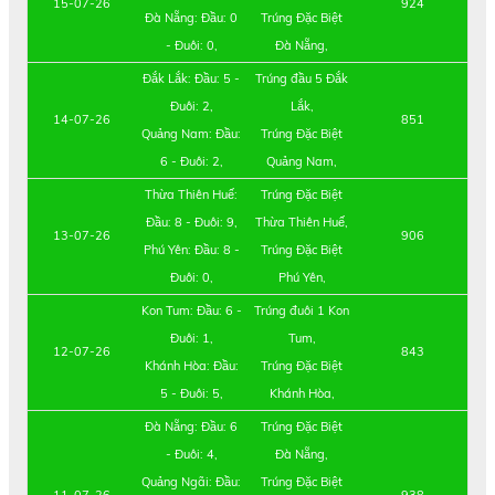
15-07-26
924
Đà Nẵng: Đầu: 0
Trúng Đặc Biệt
- Đuôi: 0,
Đà Nẵng,
Đắk Lắk: Đầu: 5 -
Trúng đầu 5 Đắk
Đuôi: 2,
Lắk,
14-07-26
851
Quảng Nam: Đầu:
Trúng Đặc Biệt
6 - Đuôi: 2,
Quảng Nam,
Thừa Thiên Huế:
Trúng Đặc Biệt
Đầu: 8 - Đuôi: 9,
Thừa Thiên Huế,
13-07-26
906
Phú Yên: Đầu: 8 -
Trúng Đặc Biệt
Đuôi: 0,
Phú Yên,
Kon Tum: Đầu: 6 -
Trúng đuôi 1 Kon
Đuôi: 1,
Tum,
12-07-26
843
Khánh Hòa: Đầu:
Trúng Đặc Biệt
5 - Đuôi: 5,
Khánh Hòa,
Đà Nẵng: Đầu: 6
Trúng Đặc Biệt
- Đuôi: 4,
Đà Nẵng,
Quảng Ngãi: Đầu:
Trúng Đặc Biệt
11-07-26
938