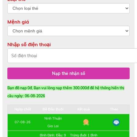
Mệnh giá
Nhập số điện thoại
Bạn đã nạp 0đ, Bạn vui lòng nạp thêm 300.000đ để hệ thống hiển thị
cầu ngày: 06-08-2026
Ngày chốt
Đề Đầu Đuôi
Kết quả
Theo
Ninh Thuận
07-08-26
Gia Lai
Bình Định: Đầu: 9
Trúng đuôi 1 Bình