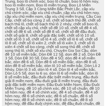
Trung, bao lô chính xác, bao lô chuẩn, bao lô hôm nay,
bao lô miền nam, Bao lô miền trung, Bao Lô Miền
Trung 3 Số, Cặp 3 Càng Miền Bắc Phát Lộc, cặp xíu
chủ chính xác, cặp xíu chủ chuẩn, cặp xỉu chủ hôm nay,
cặp xỉu chủ miền nam, cặp xíu chủ miền trung, Cầu Cao
Cấp, chốt số ba càng 2 số, chốt số bạch thủ đề, chốt số
bạch thủ lô, chốt số bạch thủ lô 2 nháy, chốt số bao lô,
chốt số cặp xỉu chủ, chốt số đề 10 số, chốt số đề 4 số,
chốt số đề 6 số, chốt số đề 8 số, chốt số đề đầu đuôi,
chốt số giải 8, chốt số giải đặc biệt, chốt số lô 10 số,
chốt số lô 3 số, chốt số lô 4 số, chốt số lô 6 số, chốt số
lô 8 số, chốt số lô xiên 2, chốt số lô xiên 3, chốt số lô
xiên 4 chốt số ba càng, chốt số song thủ đề, chốt số
song thủ lô, chốt số xỉu chủ, Chuyên Gia Soi Cầu, dàn
đề 10 số miền bắc, Dàn Đề 12 Số, dan đề 2 số, Dàn Đề
3 Số, Dàn Đề 30 Số, Dàn đề 4 SỐ, dàn đề 4 số miền
bắc, dàn đề 6 số, Dàn đề 6 số miền Bắc, dàn đề 8 số,
dàn đề 8 số miền bắc, dàn lô 10 số miền bắc, Dàn Lô 2
Nháy, Dàn lô 3 số, dàn lô 4 số, Dàn lô 4 số miền bắc,
Dàn Lô 5 Số, dan lo 6 so, dàn lô 6 số miền bắc, dàn lô
8 số miền bắc, đầu đuôi đặc biệt miền trung, đầu đuôi
giải 8 miền nam, đầu đuôi giải 8 miền trung, đầu đuôi
giải đặc biệt miền nam, Đầu Đuôi Miền Nam, Đầu Đuôi
Miền Trung, đề 10 số chính xác, đề 10 số chuẩn, đề 10
số hôm nay, đề 4 số chính xác, đề 4 số chuẩn, đề 4 số
hôm nay, đề 6 số chính xác, đề 6 số chuẩn, đề 6 số
hôm nay, đề 8 số chính xác, đề 8 số chuẩn, đề 8 số
hôm nay, đề đầu đuôi chính xác, đề đầu đuôi chuẩn, đề