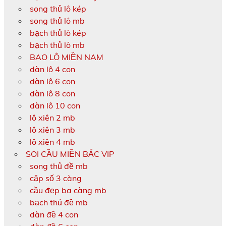
song thủ lô kép
song thủ lô mb
bạch thủ lô kép
bạch thủ lô mb
BAO LÔ MIỀN NAM
dàn lô 4 con
dàn lô 6 con
dàn lô 8 con
dàn lô 10 con
lô xiên 2 mb
lô xiên 3 mb
lô xiên 4 mb
SOI CẦU MIỀN BẮC VIP
song thủ đề mb
cặp số 3 càng
cầu đẹp ba càng mb
bạch thủ đề mb
dàn đề 4 con