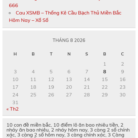
666
Cau XSMB – Thống Kê Cầu Bạch Thủ Miền Bắc
Hôm Nay – Xổ Số
THÁNG 8 2026
H
B
T
N
S
B
C
1
2
3
4
5
6
7
8
9
10
11
12
13
14
15
16
17
18
19
20
21
22
23
24
25
26
27
28
29
30
31
« Th2
10 con đề miền bắc, 10 điểm lô ăn bao nhiêu tiền, 2
nháy ăn bao nhiêu, 2 nháy hôm nay, 3 càng 2 số chính
xác, 3 càng 2 số hôm nay, 3 càng chính xác, 3 Càng