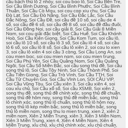
cầu bạch thủ lô 2 nháy, soi cau bao lô, Soi Cầu Bến Tre,
Soi Cầu Bình Dương, Soi Cầu Bình Phước, Soi Cầu Bình
Thuận, Soi Cầu Cà Mau, soi cau cap xiu chu, Soi Cầu
Đà Lạt, Soi Cầu Đà Nẵng, Soi Cầu Đắc Lắc, Soi Cầu
Đắc Nông, Soi Cầu Đề, soi cầu đề 10 số, soi cầu de 4
số, soi cầu đề 6 số, soi cầu đề 8 số, soi cầu đề đầu đuôi,
Soi Cầu Đồng Nai, soi cầu giải 8, Soi Cầu Giải 8 Miền
Nam, soi cau giải đặc biệt, Soi Cầu Huế, Soi Cầu Khánh
Hoà, Soi Cầu Kiên Giang, Soi Cầu Kom Tum, soi cầu lô,
soi cầu lô 10 số, soi cầu lô 3 số, Soi cầu lô 4 số, soi cầu
lô 6 số, soi cầu lô 8 số, Soi cầu lô xiên 2, soi cau lo xien
3, soi cầu lô xiên 4 soi cầu 3 càng, Soi Cầu Long An, soi
cau mien bac, soi cau mien nam, soi cau mien trung,
Soi Cầu Phú Yên, Soi Cầu Quảng Nam, Soi Cầu Quảng
Ngãi, Soi Cầu Số Miền Bắc, soi cầu song thủ đề, Soi cầu
song thủ lô, Soi Cầu Tây Ninh, Soi Cầu Thành Phố, Soi
Cầu Tiền Giang, Soi Cầu Trà Vinh, Soi Cầu TTH, Soi
Cầu Từ Chuyên Gia, Soi Cầu Vĩnh Lon, SOI CẦU VIP,
Soi Cầu Vũng Tàu, Soi Cầu xiên 3, Soi cầu xiên 4, soi
cau xỉu chủ, Soi Cầu xổ số, Soi cầu XSMB, Soi xiên 2,
song thu đề, song thủ đề chính xác, song thủ đề chuẩn,
song thủ đề hôm nay, song thủ đề miền bắc, song thủ
lô chính xác, song thủ lô chuẩn, song thủ lô hôm nay,
song thủ lô kép miền bắc, song thủ lô miền bắc, song
thủ lô miền nam, song thu lo mien trung, xien 2, xiên 2
miền nam, Xiên 2 Miền Trung, xiên 3, Xiên 3 Miền Nam,
Xiên 3 Miền Trung, xien 4, Xiên 4 Miền Nam, Xiên 4
Miền Trung, xỉu chủ, xỉu chủ chính xác, xỉu chủ chuẩn,