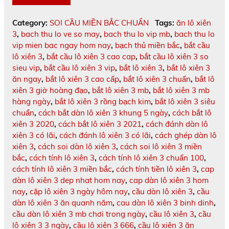
Category:
SOI CẦU MIỀN BẮC CHUẨN
Tags:
ăn lô xiên
3
,
bach thu lo ve so may
,
bach thu lo vip mb
,
bach thu lo
vip mien bac ngay hom nay
,
bạch thủ miền bắc
,
bắt cầu
lô xiên 3
,
bắt cầu lô xiên 3 cao cap
,
bắt cầu lô xiên 3 so
sieu vip
,
bắt cầu lô xiên 3 vip
,
bắt lô xiên 3
,
bắt lô xiên 3
ăn ngay
,
bắt lô xiên 3 cao cấp
,
bắt lô xiên 3 chuẩn
,
bắt lô
xiên 3 giờ hoàng đạo
,
bắt lô xiên 3 mb
,
bắt lô xiên 3 mb
hàng ngày
,
bắt lô xiên 3 rồng bạch kim
,
bắt lô xiên 3 siêu
chuẩn
,
cách bắt dàn lô xiên 3 khung 5 ngày
,
cách bắt lô
xiên 3 2020
,
cách bắt lô xiên 3 2021
,
cách đánh dàn lô
xiên 3 có lãi
,
cách đánh lô xiên 3 có lãi
,
cách ghép dàn lô
xiên 3
,
cách soi dàn lô xiên 3
,
cách soi lô xiên 3 miền
bắc
,
cách tính lô xiên 3
,
cách tính lô xiên 3 chuẩn 100
,
cách tính lô xiên 3 miền bắc
,
cách tính tiền lô xiên 3
,
cap
dàn lô xiên 3 dep nhat hom nay
,
cap dàn lô xiên 3 hom
nay
,
cặp lô xiên 3 ngày hôm nay
,
cầu dàn lô xiên 3
,
cầu
dàn lô xiên 3 ăn quanh năm
,
cau dàn lô xiên 3 binh dinh
,
cầu dàn lô xiên 3 mb chơi trong ngày
,
cầu lô xiên 3
,
cầu
lô xiên 3 3 ngày
,
cầu lô xiên 3 666
,
cầu lô xiên 3 ăn