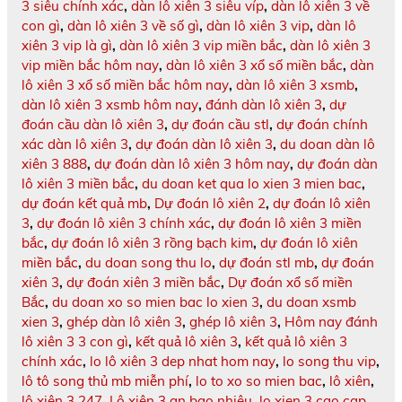
3 siêu chính xác
,
dàn lô xiên 3 siêu víp
,
dàn lô xiên 3 về
con gì
,
dàn lô xiên 3 về số gì
,
dàn lô xiên 3 vip
,
dàn lô
xiên 3 vip là gì
,
dàn lô xiên 3 vip miền bắc
,
dàn lô xiên 3
vip miền bắc hôm nay
,
dàn lô xiên 3 xổ số miền bắc
,
dàn
lô xiên 3 xổ số miền bắc hôm nay
,
dàn lô xiên 3 xsmb
,
dàn lô xiên 3 xsmb hôm nay
,
đánh dàn lô xiên 3
,
dự
đoán cầu dàn lô xiên 3
,
dự đoán cầu stl
,
dự đoán chính
xác dàn lô xiên 3
,
dự đoán dàn lô xiên 3
,
du doan dàn lô
xiên 3 888
,
dự đoán dàn lô xiên 3 hôm nay
,
dự đoán dàn
lô xiên 3 miền bắc
,
du doan ket qua lo xien 3 mien bac
,
dự đoán kết quả mb
,
Dự đoán lô xiên 2
,
dự đoán lô xiên
3
,
dự đoán lô xiên 3 chính xác
,
dự đoán lô xiên 3 miền
bắc
,
dự đoán lô xiên 3 rồng bạch kim
,
dự đoán lô xiên
miền bắc
,
du doan song thu lo
,
dự đoán stl mb
,
dự đoán
xiên 3
,
dự đoán xiên 3 miền bắc
,
Dự đoán xổ số miền
Bắc
,
du doan xo so mien bac lo xien 3
,
du doan xsmb
xien 3
,
ghép dàn lô xiên 3
,
ghép lô xiên 3
,
Hôm nay đánh
lô xiên 3 3 con gì
,
kết quả lô xiên 3
,
kết quả lô xiên 3
chính xác
,
lo lô xiên 3 dep nhat hom nay
,
lo song thu vip
,
lô tô song thủ mb miễn phí
,
lo to xo so mien bac
,
lô xiên
,
lô xiên 3 247
,
Lô xiên 3 an bao nhiêu
,
lo xien 3 cao cap
,