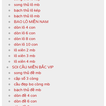
song thủ lô mb
bạch thủ lô kép
bạch thủ lô mb
BAO LÔ MIỀN NAM
dàn lô 4 con
dàn lô 6 con
dàn lô 8 con
dàn lô 10 con
lô xiên 2 mb
lô xiên 3 mb
lô xiên 4 mb
SOI CẦU MIỀN BẮC VIP
song thủ đề mb
cặp số 3 càng
cầu đẹp ba càng mb
bạch thủ đề mb
dàn đề 4 con
dàn đề 6 con