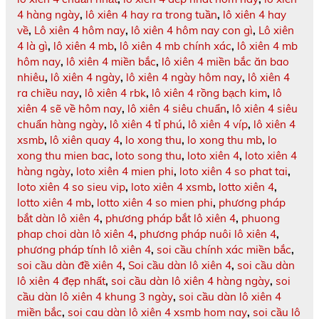
4 hàng ngày
,
lô xiên 4 hay ra trong tuần
,
lô xiên 4 hay
về
,
Lô xiên 4 hôm nay
,
lô xiên 4 hôm nay con gì
,
Lô xiên
4 là gì
,
lô xiên 4 mb
,
lô xiên 4 mb chính xác
,
lô xiên 4 mb
hôm nay
,
lô xiên 4 miền bắc
,
lô xiên 4 miền bắc ăn bao
nhiêu
,
lô xiên 4 ngày
,
lô xiên 4 ngày hôm nay
,
lô xiên 4
ra chiều nay
,
lô xiên 4 rbk
,
lô xiên 4 rồng bạch kim
,
lô
xiên 4 sẽ về hôm nay
,
lô xiên 4 siêu chuẩn
,
lô xiên 4 siêu
chuẩn hàng ngày
,
lô xiên 4 tỉ phú
,
lô xiên 4 víp
,
lô xiên 4
xsmb
,
lô xiên quay 4
,
lo xong thu
,
lo xong thu mb
,
lo
xong thu mien bac
,
loto song thu
,
loto xiên 4
,
loto xiên 4
hàng ngày
,
loto xiên 4 mien phi
,
loto xiên 4 so phat tai
,
loto xiên 4 so sieu vip
,
loto xiên 4 xsmb
,
lotto xiên 4
,
lotto xiên 4 mb
,
lotto xiên 4 so mien phi
,
phương pháp
bắt dàn lô xiên 4
,
phương pháp bắt lô xiên 4
,
phuong
phap choi dàn lô xiên 4
,
phương pháp nuôi lô xiên 4
,
phương pháp tính lô xiên 4
,
soi cầu chính xác miền bắc
,
soi cầu dàn đề xiên 4
,
Soi cầu dàn lô xiên 4
,
soi cầu dàn
lô xiên 4 đẹp nhất
,
soi cầu dàn lô xiên 4 hàng ngày
,
soi
cầu dàn lô xiên 4 khung 3 ngày
,
soi cầu dàn lô xiên 4
miền bắc
,
soi cau dàn lô xiên 4 xsmb hom nay
,
soi cầu lô