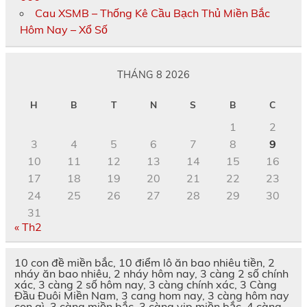
Cau XSMB – Thống Kê Cầu Bạch Thủ Miền Bắc
Hôm Nay – Xổ Số
THÁNG 8 2026
H
B
T
N
S
B
C
1
2
3
4
5
6
7
8
9
10
11
12
13
14
15
16
17
18
19
20
21
22
23
24
25
26
27
28
29
30
31
« Th2
10 con đề miền bắc, 10 điểm lô ăn bao nhiêu tiền, 2
nháy ăn bao nhiêu, 2 nháy hôm nay, 3 càng 2 số chính
xác, 3 càng 2 số hôm nay, 3 càng chính xác, 3 Càng
Đầu Đuôi Miền Nam, 3 cang hom nay, 3 càng hôm nay
con gì, 3 càng miền bắc, 3 càng vip miền bắc, 4 càng,