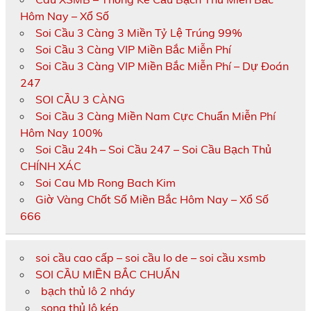
Hôm Nay – Xổ Số
Soi Cầu 3 Càng 3 Miền Tỷ Lệ Trúng 99%
Soi Cầu 3 Càng VIP Miền Bắc Miễn Phí
Soi Cầu 3 Càng VIP Miền Bắc Miễn Phí – Dự Đoán
247
SOI CẦU 3 CÀNG
Soi Cầu 3 Càng Miền Nam Cực Chuẩn Miễn Phí
Hôm Nay 100%
Soi Cầu 24h – Soi Cầu 247 – Soi Cầu Bạch Thủ
CHÍNH XÁC
Soi Cau Mb Rong Bach Kim
Giờ Vàng Chốt Số Miền Bắc Hôm Nay – Xổ Số
666
soi cầu cao cấp – soi cầu lo de – soi cầu xsmb
SOI CẦU MIỀN BẮC CHUẨN
bạch thủ lô 2 nháy
song thủ lô kép