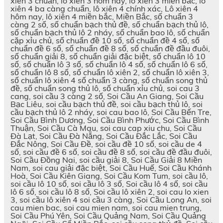
xiên 3 chuẩn, lô xiên 3 hôm nay, lô xiên 3 miền bắc, lô
xiên 4 ba càng chuẩn, lô xiên 4 chính xác, Lô xiên 4
hôm nay, lô xiên 4 miền bắc, Miền Bắc, số chuẩn 3
càng 2 số, số chuẩn bạch thủ đề, số chuẩn bạch thủ lô,
số chuẩn bạch thủ lô 2 nháy, số chuẩn bao lô, số chuẩn
cặp xỉu chủ, số chuẩn đề 10 số, số chuẩn đề 4 số, số
chuẩn đề 6 số, số chuẩn đề 8 số, số chuẩn đề đầu đuôi,
số chuẩn giải 8, số chuẩn giải đặc biệt, số chuẩn lô 10
số, số chuẩn lô 3 số, số chuẩn lô 4 số, số chuẩn lô 6 số,
số chuẩn lô 8 số, số chuẩn lô xiên 2, số chuẩn lô xiên 3,
số chuẩn lô xiên 4 số chuẩn 3 càng, số chuẩn song thủ
đề, số chuẩn song thủ lô, số chuẩn xỉu chủ, soi cau 3
cang, soi cầu 3 càng 2 số, Soi Cầu An Giang, Soi Cầu
Bạc Liêu, soi cầu bạch thủ đề, soi cầu bạch thủ lô, soi
cầu bạch thủ lô 2 nháy, soi cau bao lô, Soi Cầu Bến Tre,
Soi Cầu Bình Dương, Soi Cầu Bình Phước, Soi Cầu Bình
Thuận, Soi Cầu Cà Mau, soi cau cap xiu chu, Soi Cầu
Đà Lạt, Soi Cầu Đà Nẵng, Soi Cầu Đắc Lắc, Soi Cầu
Đắc Nông, Soi Cầu Đề, soi cầu đề 10 số, soi cầu de 4
số, soi cầu đề 6 số, soi cầu đề 8 số, soi cầu đề đầu đuôi,
Soi Cầu Đồng Nai, soi cầu giải 8, Soi Cầu Giải 8 Miền
Nam, soi cau giải đặc biệt, Soi Cầu Huế, Soi Cầu Khánh
Hoà, Soi Cầu Kiên Giang, Soi Cầu Kom Tum, soi cầu lô,
soi cầu lô 10 số, soi cầu lô 3 số, Soi cầu lô 4 số, soi cầu
lô 6 số, soi cầu lô 8 số, Soi cầu lô xiên 2, soi cau lo xien
3, soi cầu lô xiên 4 soi cầu 3 càng, Soi Cầu Long An, soi
cau mien bac, soi cau mien nam, soi cau mien trung,
Soi Cầu Phú Yên, Soi Cầu Quảng Nam, Soi Cầu Quảng