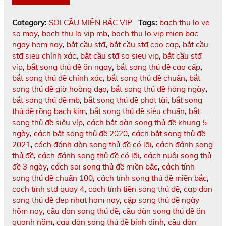
Category:
SOI CẦU MIỀN BẮC VIP
Tags:
bach thu lo ve
so may
,
bach thu lo vip mb
,
bach thu lo vip mien bac
ngay hom nay
,
bắt cầu stđ
,
bắt cầu stđ cao cap
,
bắt cầu
stđ sieu chính xác
,
bắt cầu stđ so sieu vip
,
bắt cầu stđ
vip
,
bắt song thủ đề ăn ngay
,
bắt song thủ đề cao cấp
,
bắt song thủ đề chính xác
,
bắt song thủ đề chuẩn
,
bắt
song thủ đề giờ hoàng đạo
,
bắt song thủ đề hàng ngày
,
bắt song thủ đề mb
,
bắt song thủ đề phát tài
,
bắt song
thủ đề rồng bạch kim
,
bắt song thủ đề siêu chuẩn
,
bắt
song thủ đề siêu víp
,
cách bắt dàn song thủ đề khung 5
ngày
,
cách bắt song thủ đề 2020
,
cách bắt song thủ đề
2021
,
cách đánh dàn song thủ đề có lãi
,
cách đánh song
thủ đề
,
cách đánh song thủ đề có lãi
,
cách nuôi song thủ
đề 3 ngày
,
cách soi song thủ đề miền bắc
,
cách tính
song thủ đề chuẩn 100
,
cách tính song thủ đề miền bắc
,
cách tính stđ quay 4
,
cách tính tiền song thủ đề
,
cap dàn
song thủ đề dep nhat hom nay
,
cặp song thủ đề ngày
hôm nay
,
cầu dàn song thủ đề
,
cầu dàn song thủ đề ăn
quanh năm
,
cau dàn song thủ đề binh dinh
,
cầu dàn