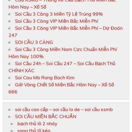
Hôm Nay – Xổ Số
Soi Cầu 3 Càng 3 Miền Tỷ Lệ Trúng 99%
Soi Cầu 3 Càng VIP Miền Bắc Miễn Phí
Soi Cầu 3 Càng VIP Miền Bắc Miễn Phí – Dự Đoán
247
SOI CẦU 3 CÀNG
Soi Cầu 3 Càng Miền Nam Cực Chuẩn Miễn Phí
Hôm Nay 100%
Soi Cầu 24h – Soi Cầu 247 – Soi Cầu Bạch Thủ
CHÍNH XÁC
Soi Cau Mb Rong Bach Kim
Giờ Vàng Chốt Số Miền Bắc Hôm Nay – Xổ Số
666
soi cầu cao cấp – soi cầu lo de – soi cầu xsmb
SOI CẦU MIỀN BẮC CHUẨN
bạch thủ lô 2 nháy
song thủ lô kép