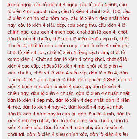
trong ngày
,
cầu lô xiên 4 3 ngày
,
cầu lô xiên 4 666
,
cầu
lô xiên 4 ăn quanh năm
,
cầu lô xiên 4 chính xác 100
,
cầu
lô xiên 4 chính xác hôm nay
,
cầu lô xiên 4 đẹp nhất hôm
nay
,
cầu lô xiên 4 siêu đẹp
,
cau song thu
,
cầu xiên 4 lô
chính xác
,
cau xien 4 mien bac
,
chốt dàn lô xiên 4
,
chốt
dàn lô xiên 4 chuẩn
,
chốt dàn lô xiên 4 siêu vip mb
,
chốt
lô xiên 4
,
chốt lô xiên 4 hôm nay
,
chốt lô xiên 4 miễn phí
,
chốt lô xiên 4 rbk
,
chốt lô xiên 4 rồng bạch kim
,
chốt lô
xsmb xiên 4
,
Chốt số dàn lô xiên 4 công khai
,
chốt số lô
xiên 4 cao cấp
,
chốt số lô xiên 4 mb
,
chốt số lô xiên 4
siêu chuẩn
,
chốt số lô xiên 4 siêu víp
,
dàn lô xiên 4
,
dàn
lô xiên 4 247
,
dàn lô xiên 4 666
,
dàn lô xiên 4 888
,
dàn lô
xiên 4 bạch kim
,
dàn lô xiên 4 cao cấp
,
dàn lô xiên 4
chiều nay
,
dàn lô xiên 4 chuẩn
,
dàn lô xiên 4 chuẩn nhất
,
dàn lô xiên 4 đẹp mb
,
dàn lô xiên 4 đẹp nhất
,
dàn lô xiên
4 free
,
dàn lô xiên 4 hay về
,
dàn lô xiên 4 hay về nhất
,
dàn lô xiên 4 hom nay la con gi
,
dàn lô xiên 4 mb
,
dàn lô
xiên 4 mb đẹp nhất
,
dàn lô xiên 4 mb siêu chuẩn
,
dàn lô
xiên 4 miền bắc
,
Dàn lô xiên 4 miền phí
,
dàn lô xiên 4
phát tài
,
dàn lô xiên 4 siêu chính xác
,
dàn lô xiên 4 siêu