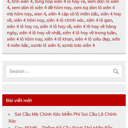
4
,
tính xiên 4
,
tong hop xiên 4 lo hay ve
,
xem dàn lô xiên
4
,
xem dàn lô xiên 4 đề hôm nay
,
xem kq dàn lô xiên 4
mb hôm nay
,
xien 4
,
xiên 4 cặp số lô miền bắc
,
xiên 4 hay
về
,
xiên 4 hôm nay
,
xiên 4 lô chính xác
,
xiên 4 lô gan
,
xiên 4 lô hay ra
,
xiên 4 lô hay về
,
xiên 4 lô hay về hàng
ngày
,
xiên 4 lô hay về nhất
,
xiên 4 lô hay về trong tuần
,
xiên 4 lô hôm nay
,
xiên 4 lô khan
,
xiên 4 lô siêu đẹp
,
xiên
4 miền bắc
,
xsmb lô xiên 4
,
xsmb loto xiên 4
Bài viết mới
Soi Cầu Mb Chính Xác Miễn Phí Soi Cầu Lô Chính
Xác
Cau XSMB – Thống Kê Cầu Bạch Thủ Miền Bắc