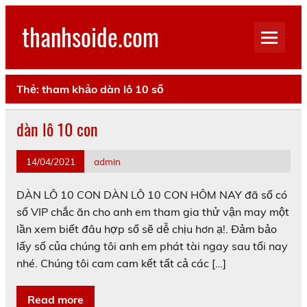
Skip
to
thanhsoide.com
content
Thẻ:
tham khảo dàn lô 10 số
dàn lô 10 con
14/04/2021
admin
DÀN LÔ 10 CON DÀN LÔ 10 CON HÔM NAY đã số có
số VIP chắc ăn cho anh em tham gia thử vận may một
lần xem biết đâu hợp số sẽ dễ chịu hơn ạ!. Đảm bảo
lấy số của chúng tôi anh em phát tài ngay sau tối nay
nhé. Chúng tôi cam cam kết tất cả các […]
Read more