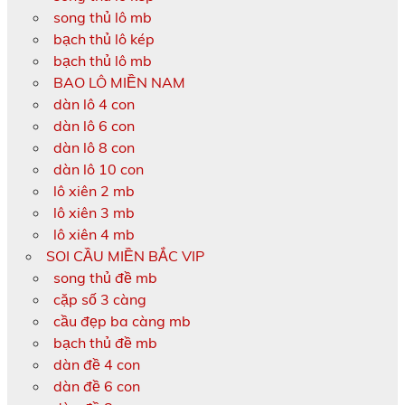
song thủ lô mb
bạch thủ lô kép
bạch thủ lô mb
BAO LÔ MIỀN NAM
dàn lô 4 con
dàn lô 6 con
dàn lô 8 con
dàn lô 10 con
lô xiên 2 mb
lô xiên 3 mb
lô xiên 4 mb
SOI CẦU MIỀN BẮC VIP
song thủ đề mb
cặp số 3 càng
cầu đẹp ba càng mb
bạch thủ đề mb
dàn đề 4 con
dàn đề 6 con