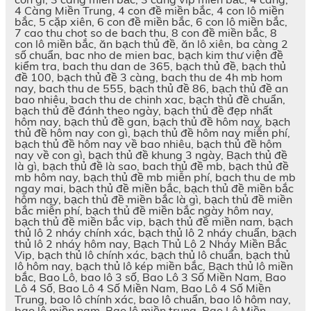
4 Càng Miền Trung, 4 con đề miền bắc, 4 con lô miền
bắc, 5 cặp xiên, 6 con đề miền bắc, 6 con lô miền bắc,
7 cao thu chot so de bach thu, 8 con đề miền bắc, 8
con lô miền bắc, ăn bạch thủ đề, ăn lô xiên, ba càng 2
số chuẩn, bac nho de mien bac, bạch kim thư viện đề
kiểm tra, bach thu dan de 365, bạch thủ đề, bạch thủ
đề 100, bạch thủ đề 3 càng, bach thu de 4h mb hom
nay, bach thu de 555, bạch thủ đề 86, bạch thủ đề an
bao nhiêu, bach thu de chinh xac, bạch thủ đề chuẩn,
bạch thủ đề đánh theo ngày, bạch thủ đề đẹp nhất
hôm nay, bạch thủ đề gan, bạch thủ đề hôm nay, bạch
thủ đề hôm nay con gì, bạch thủ đề hôm nay miễn phí,
bạch thủ đề hôm nay về bao nhiêu, bạch thủ đề hôm
nay về con gì, bạch thủ đề khung 3 ngày, Bạch thủ đề
là gì, bạch thủ đề là sao, bach thủ đề mb, bạch thủ đề
mb hôm nay, bạch thủ đề mb miễn phí, bach thu de mb
ngay mai, bạch thủ đề miền bắc, bạch thủ đề miền bắc
hôm nay, bạch thủ đề miền bắc là gì, bạch thủ đề miền
bắc miễn phí, bạch thủ đề miền bắc ngày hôm nay,
bạch thủ đề miền bắc vip, bạch thủ đề miền nam, bạch
thủ lô 2 nháy chính xác, bạch thủ lô 2 nháy chuẩn, bạch
thủ lô 2 nháy hôm nay, Bạch Thủ Lô 2 Nháy Miền Bắc
Vip, bạch thủ lô chính xác, bạch thủ lô chuẩn, bạch thủ
lô hôm nay, bạch thủ lô kép miền bắc, Bạch thủ lô miền
bắc, Bao Lô, bao lô 3 số, Bao Lô 3 Số Miền Nam, Bao
Lô 4 Số, Bao Lô 4 Số Miền Nam, Bao Lô 4 Số Miền
Trung, bao lô chính xác, bao lô chuẩn, bao lô hôm nay,
bao lô miền nam, Bao lô miền trung, Bao Lô Miền