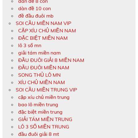
dàn đề 8 con
dàn đề 10 con
đề đầu đuôi mb
SOI CẦU MIỀN NAM VIP
CẶP XÍU CHỦ MIỀN NAM
ĐẶC BIỆT MIỀN NAM
lô 3 số mn
giải tám miền nam
ĐẦU ĐUÔI GIẢI 8 MIỀN NAM
ĐẦU ĐUÔI MIỀN NAM
SONG THỦ LÔ MN
XÍU CHỦ MIỀN NAM
SOI CẦU MIỀN TRUNG VIP
cặp xíu chủ miền trung
bao lô miền trung
đặc biệt miền trung
GIẢI TÁM MIỀN TRUNG
LÔ 3 SỐ MIỀN TRUNG
đầu đuôi giải 8 mt