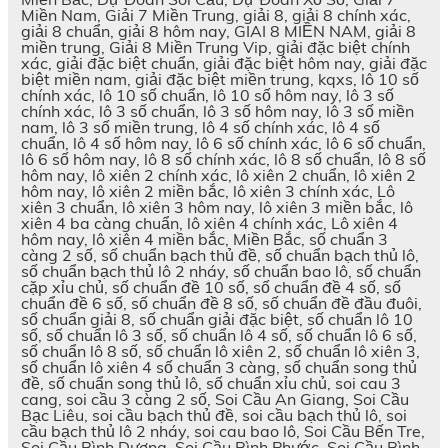
Miền Nam, Giải 7 Miền Trung, giải 8, giải 8 chính xác,
giải 8 chuẩn, giải 8 hôm nay, GIAI 8 MIỀN NAM, giải 8
miền trung, Giải 8 Miền Trung Vip, giải đặc biệt chính
xác, giải đặc biệt chuẩn, giải đặc biệt hôm nay, giải đặc
biệt miền nam, giải đặc biệt miền trung, kqxs, lô 10 số
chính xác, lô 10 số chuẩn, lô 10 số hôm nay, lô 3 số
chính xác, lô 3 số chuẩn, lô 3 số hôm nay, lô 3 số miền
nam, lô 3 số miền trung, lô 4 số chính xác, lô 4 số
chuẩn, lô 4 số hôm nay, lô 6 số chính xác, lô 6 số chuẩn,
lô 6 số hôm nay, lô 8 số chính xác, lô 8 số chuẩn, lô 8 số
hôm nay, lô xiên 2 chính xác, lô xiên 2 chuẩn, lô xiên 2
hôm nay, lô xiên 2 miền bắc, lô xiên 3 chính xác, Lô
xiên 3 chuẩn, lô xiên 3 hôm nay, lô xiên 3 miền bắc, lô
xiên 4 ba càng chuẩn, lô xiên 4 chính xác, Lô xiên 4
hôm nay, lô xiên 4 miền bắc, Miền Bắc, số chuẩn 3
càng 2 số, số chuẩn bạch thủ đề, số chuẩn bạch thủ lô,
số chuẩn bạch thủ lô 2 nháy, số chuẩn bao lô, số chuẩn
cặp xỉu chủ, số chuẩn đề 10 số, số chuẩn đề 4 số, số
chuẩn đề 6 số, số chuẩn đề 8 số, số chuẩn đề đầu đuôi,
số chuẩn giải 8, số chuẩn giải đặc biệt, số chuẩn lô 10
số, số chuẩn lô 3 số, số chuẩn lô 4 số, số chuẩn lô 6 số,
số chuẩn lô 8 số, số chuẩn lô xiên 2, số chuẩn lô xiên 3,
số chuẩn lô xiên 4 số chuẩn 3 càng, số chuẩn song thủ
đề, số chuẩn song thủ lô, số chuẩn xỉu chủ, soi cau 3
cang, soi cầu 3 càng 2 số, Soi Cầu An Giang, Soi Cầu
Bạc Liêu, soi cầu bạch thủ đề, soi cầu bạch thủ lô, soi
cầu bạch thủ lô 2 nháy, soi cau bao lô, Soi Cầu Bến Tre,
Soi Cầu Bình Dương, Soi Cầu Bình Phước, Soi Cầu Bình