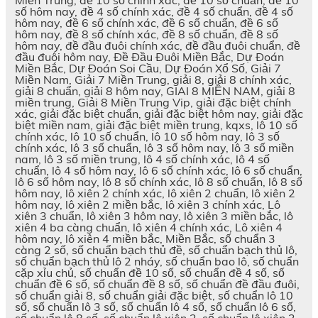
số hôm nay, đề 4 số chính xác, đề 4 số chuẩn, đề 4 số
hôm nay, đề 6 số chính xác, đề 6 số chuẩn, đề 6 số
hôm nay, đề 8 số chính xác, đề 8 số chuẩn, đề 8 số
hôm nay, đề đầu đuôi chính xác, đề đầu đuôi chuẩn, đề
đầu đuôi hôm nay, Đề Đầu Đuôi Miền Bắc, Dự Đoán
Miền Bắc, Dự Đoán Soi Cầu, Dự Đoán Xổ Số, Giải 7
Miền Nam, Giải 7 Miền Trung, giải 8, giải 8 chính xác,
giải 8 chuẩn, giải 8 hôm nay, GIAI 8 MIỀN NAM, giải 8
miền trung, Giải 8 Miền Trung Vip, giải đặc biệt chính
xác, giải đặc biệt chuẩn, giải đặc biệt hôm nay, giải đặc
biệt miền nam, giải đặc biệt miền trung, kqxs, lô 10 số
chính xác, lô 10 số chuẩn, lô 10 số hôm nay, lô 3 số
chính xác, lô 3 số chuẩn, lô 3 số hôm nay, lô 3 số miền
nam, lô 3 số miền trung, lô 4 số chính xác, lô 4 số
chuẩn, lô 4 số hôm nay, lô 6 số chính xác, lô 6 số chuẩn,
lô 6 số hôm nay, lô 8 số chính xác, lô 8 số chuẩn, lô 8 số
hôm nay, lô xiên 2 chính xác, lô xiên 2 chuẩn, lô xiên 2
hôm nay, lô xiên 2 miền bắc, lô xiên 3 chính xác, Lô
xiên 3 chuẩn, lô xiên 3 hôm nay, lô xiên 3 miền bắc, lô
xiên 4 ba càng chuẩn, lô xiên 4 chính xác, Lô xiên 4
hôm nay, lô xiên 4 miền bắc, Miền Bắc, số chuẩn 3
càng 2 số, số chuẩn bạch thủ đề, số chuẩn bạch thủ lô,
số chuẩn bạch thủ lô 2 nháy, số chuẩn bao lô, số chuẩn
cặp xỉu chủ, số chuẩn đề 10 số, số chuẩn đề 4 số, số
chuẩn đề 6 số, số chuẩn đề 8 số, số chuẩn đề đầu đuôi,
số chuẩn giải 8, số chuẩn giải đặc biệt, số chuẩn lô 10
số, số chuẩn lô 3 số, số chuẩn lô 4 số, số chuẩn lô 6 số,
số chuẩn lô 8 số, số chuẩn lô xiên 2, số chuẩn lô xiên 3,