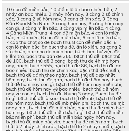
10 con đề miền bắc, 10 điểm lô ăn bao nhiêu tiền, 2
nháy ăn bao nhiêu, 2 nháy hôm nay, 3 càng 2 số chính
xác, 3 càng 2 số hôm nay, 3 càng chính xác, 3 Càng
Đầu Đuôi Miền Nam, 3 cang hom nay, 3 càng hôm nay
con gì, 3 càng miền bắc, 3 càng vip miền bắc, 4 càng,
4 Càng Miền Trung, 4 con đề miền bắc, 4 con lô miền
bắc, 5 cặp xiên, 6 con đề miền bắc, 6 con lô miền bắc,
7 cao thu chot so de bach thu, 8 con đề miền bắc, 8
con lô miền bắc, ăn bạch thủ đề, ăn lô xiên, ba càng 2
số chuẩn, bac nho de mien bac, bạch kim thư viện đề
kiểm tra, bach thu dan de 365, bạch thủ đề, bạch thủ
đề 100, bạch thủ đề 3 càng, bach thu de 4h mb hom
nay, bach thu de 555, bạch thủ đề 86, bạch thủ đề an
bao nhiêu, bach thu de chinh xac, bạch thủ đề chuẩn,
bạch thủ đề đánh theo ngày, bạch thủ đề đẹp nhất
hôm nay, bạch thủ đề gan, bạch thủ đề hôm nay, bạch
thủ đề hôm nay con gì, bạch thủ đề hôm nay miễn phí,
bạch thủ đề hôm nay về bao nhiêu, bạch thủ đề hôm
nay về con gì, bạch thủ đề khung 3 ngày, Bạch thủ đề
là gì, bạch thủ đề là sao, bach thủ đề mb, bạch thủ đề
mb hôm nay, bạch thủ đề mb miễn phí, bach thu de mb
ngay mai, bạch thủ đề miền bắc, bạch thủ đề miền bắc
hôm nay, bạch thủ đề miền bắc là gì, bạch thủ đề miền
bắc miễn phí, bạch thủ đề miền bắc ngày hôm nay,
bạch thủ đề miền bắc vip, bạch thủ đề miền nam, bạch
thủ lô 2 nháy chính xác, bạch thủ lô 2 nháy chuẩn, bạch
thủ lô 2 nháy hôm nay, Bạch Thủ Lô 2 Nháy Miền Bắc