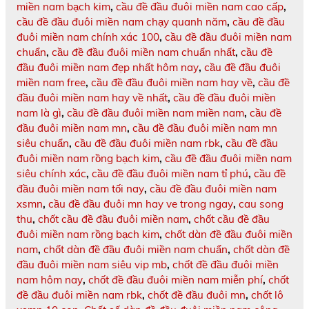
miền nam bạch kim
,
cầu đề đầu đuôi miền nam cao cấp
,
cầu đề đầu đuôi miền nam chạy quanh năm
,
cầu đề đầu
đuôi miền nam chính xác 100
,
cầu đề đầu đuôi miền nam
chuẩn
,
cầu đề đầu đuôi miền nam chuẩn nhất
,
cầu đề
đầu đuôi miền nam đẹp nhất hôm nay
,
cầu đề đầu đuôi
miền nam free
,
cầu đề đầu đuôi miền nam hay về
,
cầu đề
đầu đuôi miền nam hay về nhất
,
cầu đề đầu đuôi miền
nam là gì
,
cầu đề đầu đuôi miền nam miền nam
,
cầu đề
đầu đuôi miền nam mn
,
cầu đề đầu đuôi miền nam mn
siêu chuẩn
,
cầu đề đầu đuôi miền nam rbk
,
cầu đề đầu
đuôi miền nam rồng bạch kim
,
cầu đề đầu đuôi miền nam
siêu chính xác
,
cầu đề đầu đuôi miền nam tỉ phú
,
cầu đề
đầu đuôi miền nam tối nay
,
cầu đề đầu đuôi miền nam
xsmn
,
cầu đề đầu đuôi mn hay ve trong ngay
,
cau song
thu
,
chốt cầu đề đầu đuôi miền nam
,
chốt cầu đề đầu
đuôi miền nam rồng bạch kim
,
chốt dàn đề đầu đuôi miền
nam
,
chốt dàn đề đầu đuôi miền nam chuẩn
,
chốt dàn đề
đầu đuôi miền nam siêu vip mb
,
chốt đề đầu đuôi miền
nam hôm nay
,
chốt đề đầu đuôi miền nam miễn phí
,
chốt
đề đầu đuôi miền nam rbk
,
chốt đề đầu đuôi mn
,
chốt lô