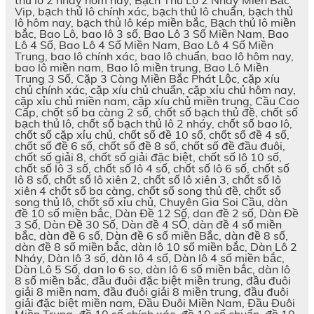
Vip, bạch thủ lô chính xác, bạch thủ lô chuẩn, bạch thủ
lô hôm nay, bạch thủ lô kép miền bắc, Bạch thủ lô miền
bắc, Bao Lô, bao lô 3 số, Bao Lô 3 Số Miền Nam, Bao
Lô 4 Số, Bao Lô 4 Số Miền Nam, Bao Lô 4 Số Miền
Trung, bao lô chính xác, bao lô chuẩn, bao lô hôm nay,
bao lô miền nam, Bao lô miền trung, Bao Lô Miền
Trung 3 Số, Cặp 3 Càng Miền Bắc Phát Lộc, cặp xíu
chủ chính xác, cặp xíu chủ chuẩn, cặp xỉu chủ hôm nay,
cặp xỉu chủ miền nam, cặp xíu chủ miền trung, Cầu Cao
Cấp, chốt số ba càng 2 số, chốt số bạch thủ đề, chốt số
bạch thủ lô, chốt số bạch thủ lô 2 nháy, chốt số bao lô,
chốt số cặp xỉu chủ, chốt số đề 10 số, chốt số đề 4 số,
chốt số đề 6 số, chốt số đề 8 số, chốt số đề đầu đuôi,
chốt số giải 8, chốt số giải đặc biệt, chốt số lô 10 số,
chốt số lô 3 số, chốt số lô 4 số, chốt số lô 6 số, chốt số
lô 8 số, chốt số lô xiên 2, chốt số lô xiên 3, chốt số lô
xiên 4 chốt số ba càng, chốt số song thủ đề, chốt số
song thủ lô, chốt số xỉu chủ, Chuyên Gia Soi Cầu, dàn
đề 10 số miền bắc, Dàn Đề 12 Số, dan đề 2 số, Dàn Đề
3 Số, Dàn Đề 30 Số, Dàn đề 4 SỐ, dàn đề 4 số miền
bắc, dàn đề 6 số, Dàn đề 6 số miền Bắc, dàn đề 8 số,
dàn đề 8 số miền bắc, dàn lô 10 số miền bắc, Dàn Lô 2
Nháy, Dàn lô 3 số, dàn lô 4 số, Dàn lô 4 số miền bắc,
Dàn Lô 5 Số, dan lo 6 so, dàn lô 6 số miền bắc, dàn lô
8 số miền bắc, đầu đuôi đặc biệt miền trung, đầu đuôi
giải 8 miền nam, đầu đuôi giải 8 miền trung, đầu đuôi
giải đặc biệt miền nam, Đầu Đuôi Miền Nam, Đầu Đuôi
Miền Trung, đề 10 số chính xác, đề 10 số chuẩn, đề 10