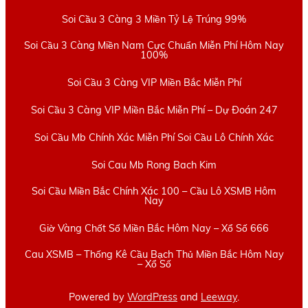
Soi Cầu 3 Càng 3 Miền Tỷ Lệ Trúng 99%
Soi Cầu 3 Càng Miền Nam Cực Chuẩn Miễn Phí Hôm Nay
100%
Soi Cầu 3 Càng VIP Miền Bắc Miễn Phí
Soi Cầu 3 Càng VIP Miền Bắc Miễn Phí – Dự Đoán 247
Soi Cầu Mb Chính Xác Miễn Phí Soi Cầu Lô Chính Xác
Soi Cau Mb Rong Bach Kim
Soi Cầu Miền Bắc Chính Xác 100 – Cầu Lô XSMB Hôm
Nay
Giờ Vàng Chốt Số Miền Bắc Hôm Nay – Xổ Số 666
Cau XSMB – Thống Kê Cầu Bạch Thủ Miền Bắc Hôm Nay
– Xổ Số
Powered by
WordPress
and
Leeway
.