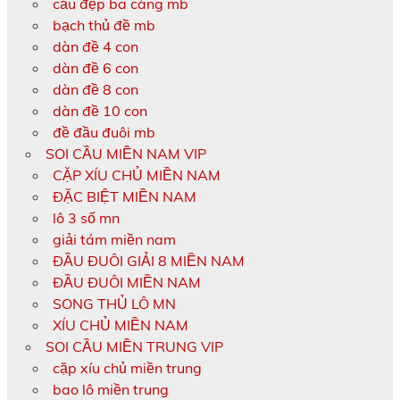
cầu đẹp ba càng mb
bạch thủ đề mb
dàn đề 4 con
dàn đề 6 con
dàn đề 8 con
dàn đề 10 con
đề đầu đuôi mb
SOI CẦU MIỀN NAM VIP
CẶP XÍU CHỦ MIỀN NAM
ĐẶC BIỆT MIỀN NAM
lô 3 số mn
giải tám miền nam
ĐẦU ĐUÔI GIẢI 8 MIỀN NAM
ĐẦU ĐUÔI MIỀN NAM
SONG THỦ LÔ MN
XÍU CHỦ MIỀN NAM
SOI CẦU MIỀN TRUNG VIP
cặp xíu chủ miền trung
bao lô miền trung