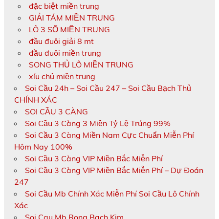
đặc biệt miền trung
GIẢI TÁM MIỀN TRUNG
LÔ 3 SỐ MIỀN TRUNG
đầu đuôi giải 8 mt
đầu đuôi miền trung
SONG THỦ LÔ MIỀN TRUNG
xíu chủ miền trung
Soi Cầu 24h – Soi Cầu 247 – Soi Cầu Bạch Thủ
CHÍNH XÁC
SOI CẦU 3 CÀNG
Soi Cầu 3 Càng 3 Miền Tỷ Lệ Trúng 99%
Soi Cầu 3 Càng Miền Nam Cực Chuẩn Miễn Phí
Hôm Nay 100%
Soi Cầu 3 Càng VIP Miền Bắc Miễn Phí
Soi Cầu 3 Càng VIP Miền Bắc Miễn Phí – Dự Đoán
247
Soi Cầu Mb Chính Xác Miễn Phí Soi Cầu Lô Chính
Xác
Soi Cau Mb Rong Bach Kim