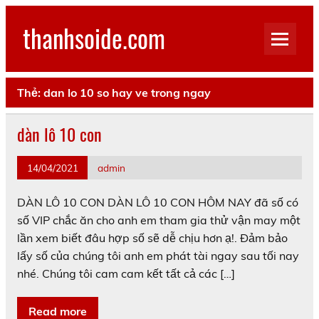
Skip
to
thanhsoide.com
content
Thẻ:
dan lo 10 so hay ve trong ngay
dàn lô 10 con
14/04/2021
admin
DÀN LÔ 10 CON DÀN LÔ 10 CON HÔM NAY đã số có
số VIP chắc ăn cho anh em tham gia thử vận may một
lần xem biết đâu hợp số sẽ dễ chịu hơn ạ!. Đảm bảo
lấy số của chúng tôi anh em phát tài ngay sau tối nay
nhé. Chúng tôi cam cam kết tất cả các […]
Read more