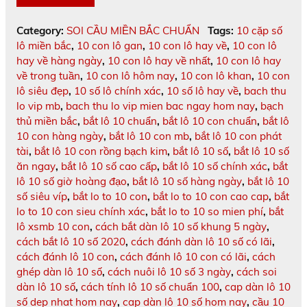
Category:
SOI CẦU MIỀN BẮC CHUẨN
Tags:
10 cặp số
lô miền bắc
,
10 con lô gan
,
10 con lô hay về
,
10 con lô
hay về hàng ngày
,
10 con lô hay về nhất
,
10 con lô hay
về trong tuần
,
10 con lô hôm nay
,
10 con lô khan
,
10 con
lô siêu đẹp
,
10 số lô chính xác
,
10 số lô hay về
,
bach thu
lo vip mb
,
bach thu lo vip mien bac ngay hom nay
,
bạch
thủ miền bắc
,
bắt lô 10 chuẩn
,
bắt lô 10 con chuẩn
,
bắt lô
10 con hàng ngày
,
bắt lô 10 con mb
,
bắt lô 10 con phát
tài
,
bắt lô 10 con rồng bạch kim
,
bắt lô 10 số
,
bắt lô 10 số
ăn ngay
,
bắt lô 10 số cao cấp
,
bắt lô 10 số chính xác
,
bắt
lô 10 số giờ hoàng đạo
,
bắt lô 10 số hàng ngày
,
bắt lô 10
số siêu víp
,
bắt lo to 10 con
,
bắt lo to 10 con cao cap
,
bắt
lo to 10 con sieu chính xác
,
bắt lo to 10 so mien phí
,
bắt
lô xsmb 10 con
,
cách bắt dàn lô 10 số khung 5 ngày
,
cách bắt lô 10 số 2020
,
cách đánh dàn lô 10 số có lãi
,
cách đánh lô 10 con
,
cách đánh lô 10 con có lãi
,
cách
ghép dàn lô 10 số
,
cách nuôi lô 10 số 3 ngày
,
cách soi
dàn lô 10 số
,
cách tính lô 10 số chuẩn 100
,
cap dàn lô 10
số dep nhat hom nay
,
cap dàn lô 10 số hom nay
,
cầu 10