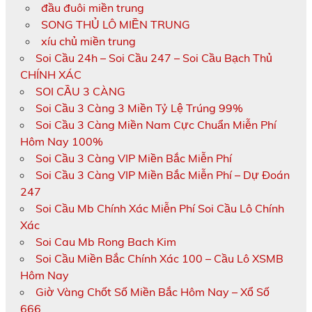
đầu đuôi miền trung
SONG THỦ LÔ MIỀN TRUNG
xíu chủ miền trung
Soi Cầu 24h – Soi Cầu 247 – Soi Cầu Bạch Thủ
CHÍNH XÁC
SOI CẦU 3 CÀNG
Soi Cầu 3 Càng 3 Miền Tỷ Lệ Trúng 99%
Soi Cầu 3 Càng Miền Nam Cực Chuẩn Miễn Phí
Hôm Nay 100%
Soi Cầu 3 Càng VIP Miền Bắc Miễn Phí
Soi Cầu 3 Càng VIP Miền Bắc Miễn Phí – Dự Đoán
247
Soi Cầu Mb Chính Xác Miễn Phí Soi Cầu Lô Chính
Xác
Soi Cau Mb Rong Bach Kim
Soi Cầu Miền Bắc Chính Xác 100 – Cầu Lô XSMB
Hôm Nay
Giờ Vàng Chốt Số Miền Bắc Hôm Nay – Xổ Số
666