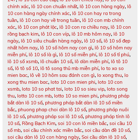
chính xác
,
lô 10 con chuẩn nhất
,
lô 10 con hàng ngày
,
lô
10 con hàng ngày chính xác
,
lô 10 con hay ra trong
tuần
,
lô 10 con hay về trong tuần
,
lô 10 con mb chính
xác
,
lô 10 con phát lộc
,
lô 10 con ra chiều nay
,
lô 10 con
rồng bạch kim
,
lô 10 con víp
,
lô 10 mb hôm nay
,
lô 10
ngày
,
lô 10 siêu chuẩn hàng ngày
,
lô 10 số
,
lô 10 số đẹp
nhất hôm nay
,
lô 10 số hôm nay con gì
,
lô 10 số hôm nay
miễn phí
,
lô 10 số là gì
,
lô 10 số miễn phí
,
lô 10 số tỉ phú
,
lô 10 số xsmb
,
lô chuẩn 10 số
,
lô dàn miễn phí
,
lô tô 10
số
,
lô tô số 10
,
lô tô song thủ mb miễn phí
,
lo to xo so
mien bac
,
lô về 10 hôm sau đánh con gì
,
lo xong thu
,
lo
xong thu mien bac
,
loto 10 con mien phi
,
loto 10 con
xsmb
,
loto 10 so phat tai
,
loto 10 so sieu vip
,
loto song
thu
,
lotto 10 con mb
,
lotto 10 so mien phi
,
phương pháp
bắt dàn lô 10 số
,
phương pháp bắt dàn lô 10 số miền
bắc
,
phuong phap choi dàn lô 10 số
,
phương pháp nuôi
lô 10 số
,
phương pháp soi lô 10 số
,
phương pháp tính lô
10 số
,
Rồng Bạch Kim
,
soi 10 con lô miền bắc
,
soi cầu 10
số mb
,
soi cầu chính xác miền bắc
,
soi cầu dàn đề 10 số
,
soi cầu dàn lô 10 con hàng ngày
,
Soi cầu dàn lô 10 số
,