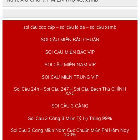
soi cầu cao cấp – soi cầu lo de – soi cầu xsmb
SOI CẦU MIỀN BẮC CHUẨN
SOI CẦU MIỀN BẮC VIP
SOI CẦU MIỀN NAM VIP
SOI CẦU MIỀN TRUNG VIP
Soi Cầu 24h – Soi Cầu 247 – Soi Cầu Bạch Thủ CHÍNH
XÁC
SOI CẦU 3 CÀNG
Soi Cầu 3 Càng 3 Miền Tỷ Lệ Trúng 99%
Soi Cầu 3 Càng Miền Nam Cực Chuẩn Miễn Phí Hôm Nay
100%