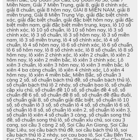
Miền Nam, Giải 7 Miền Trung, giải 8, giải 8 chính xác,
giải 8 chuẩn, giải 8 hôm nay, GIAI 8 MIỀN NAM, giải 8
miền trung, Giải 8 Miền Trung Vip, giải đặc biệt chính
xác, giải đặc biệt chuẩn, giải đặc biệt hôm nay, giải đặc
biệt miền nam, giải đặc biệt miền trung, kqxs, lô 10 số
chính xác, lô 10 số chuẩn, lô 10 số hôm nay, lô 3 số
chính xác, lô 3 số chuẩn, lô 3 số hôm nay, lô 3 số miền
nam, lô 3 số miền trung, lô 4 số chính xác, lô 4 số
chuẩn, lô 4 số hôm nay, lô 6 số chính xác, lô 6 số chuẩn,
lô 6 số hôm nay, lô 8 số chính xác, lô 8 số chuẩn, lô 8 số
hôm nay, lô xiên 2 chính xác, lô xiên 2 chuẩn, lô xiên 2
hôm nay, lô xiên 2 miền bắc, lô xiên 3 chính xác, Lô
xiên 3 chuẩn, lô xiên 3 hôm nay, lô xiên 3 miền bắc, lô
xiên 4 ba càng chuẩn, lô xiên 4 chính xác, Lô xiên 4
hôm nay, lô xiên 4 miền bắc, Miền Bắc, số chuẩn 3
càng 2 số, số chuẩn bạch thủ đề, số chuẩn bạch thủ lô,
số chuẩn bạch thủ lô 2 nháy, số chuẩn bao lô, số chuẩn
cặp xỉu chủ, số chuẩn đề 10 số, số chuẩn đề 4 số, số
chuẩn đề 6 số, số chuẩn đề 8 số, số chuẩn đề đầu đuôi,
số chuẩn giải 8, số chuẩn giải đặc biệt, số chuẩn lô 10
số, số chuẩn lô 3 số, số chuẩn lô 4 số, số chuẩn lô 6 số,
số chuẩn lô 8 số, số chuẩn lô xiên 2, số chuẩn lô xiên 3,
số chuẩn lô xiên 4 số chuẩn 3 càng, số chuẩn song thủ
đề, số chuẩn song thủ lô, số chuẩn xỉu chủ, soi cau 3
cang, soi cầu 3 càng 2 số, Soi Cầu An Giang, Soi Cầu
Bạc Liêu, soi cầu bạch thủ đề, soi cầu bạch thủ lô, soi
cầu bạch thủ lô 2 nháy, soi cau bao lô, Soi Cầu Bến Tre,
Soi Cầu Bình Dương, Soi Cầu Bình Phước, Soi Cầu Bình