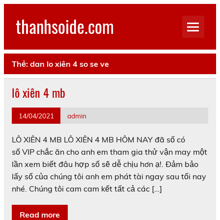
Skip
to
thanhsoide.com
content
Thẻ:
dan lo xiên 4 so se ve
lô xiên 4 mb
14/04/2021
admin
LÔ XIÊN 4 MB LÔ XIÊN 4 MB HÔM NAY đã số có
số VIP chắc ăn cho anh em tham gia thử vận may một
lần xem biết đâu hợp số sẽ dễ chịu hơn ạ!. Đảm bảo
lấy số của chúng tôi anh em phát tài ngay sau tối nay
nhé. Chúng tôi cam cam kết tất cả các […]
Read more