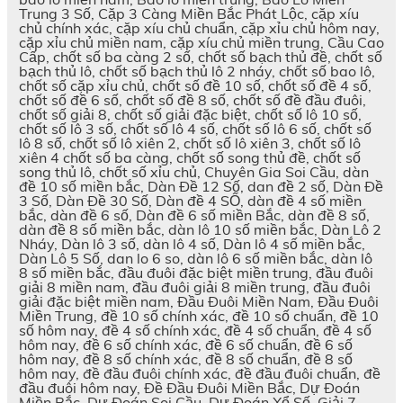
Trung 3 Số, Cặp 3 Càng Miền Bắc Phát Lộc, cặp xíu
chủ chính xác, cặp xíu chủ chuẩn, cặp xỉu chủ hôm nay,
cặp xỉu chủ miền nam, cặp xíu chủ miền trung, Cầu Cao
Cấp, chốt số ba càng 2 số, chốt số bạch thủ đề, chốt số
bạch thủ lô, chốt số bạch thủ lô 2 nháy, chốt số bao lô,
chốt số cặp xỉu chủ, chốt số đề 10 số, chốt số đề 4 số,
chốt số đề 6 số, chốt số đề 8 số, chốt số đề đầu đuôi,
chốt số giải 8, chốt số giải đặc biệt, chốt số lô 10 số,
chốt số lô 3 số, chốt số lô 4 số, chốt số lô 6 số, chốt số
lô 8 số, chốt số lô xiên 2, chốt số lô xiên 3, chốt số lô
xiên 4 chốt số ba càng, chốt số song thủ đề, chốt số
song thủ lô, chốt số xỉu chủ, Chuyên Gia Soi Cầu, dàn
đề 10 số miền bắc, Dàn Đề 12 Số, dan đề 2 số, Dàn Đề
3 Số, Dàn Đề 30 Số, Dàn đề 4 SỐ, dàn đề 4 số miền
bắc, dàn đề 6 số, Dàn đề 6 số miền Bắc, dàn đề 8 số,
dàn đề 8 số miền bắc, dàn lô 10 số miền bắc, Dàn Lô 2
Nháy, Dàn lô 3 số, dàn lô 4 số, Dàn lô 4 số miền bắc,
Dàn Lô 5 Số, dan lo 6 so, dàn lô 6 số miền bắc, dàn lô
8 số miền bắc, đầu đuôi đặc biệt miền trung, đầu đuôi
giải 8 miền nam, đầu đuôi giải 8 miền trung, đầu đuôi
giải đặc biệt miền nam, Đầu Đuôi Miền Nam, Đầu Đuôi
Miền Trung, đề 10 số chính xác, đề 10 số chuẩn, đề 10
số hôm nay, đề 4 số chính xác, đề 4 số chuẩn, đề 4 số
hôm nay, đề 6 số chính xác, đề 6 số chuẩn, đề 6 số
hôm nay, đề 8 số chính xác, đề 8 số chuẩn, đề 8 số
hôm nay, đề đầu đuôi chính xác, đề đầu đuôi chuẩn, đề
đầu đuôi hôm nay, Đề Đầu Đuôi Miền Bắc, Dự Đoán
Miền Bắc, Dự Đoán Soi Cầu, Dự Đoán Xổ Số, Giải 7