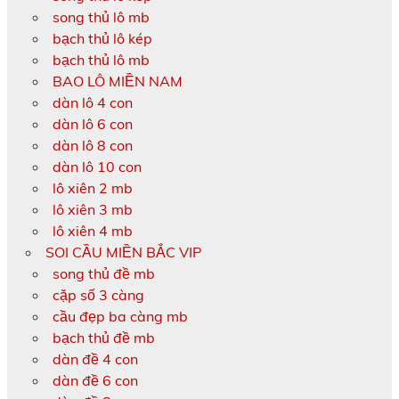
song thủ lô mb
bạch thủ lô kép
bạch thủ lô mb
BAO LÔ MIỀN NAM
dàn lô 4 con
dàn lô 6 con
dàn lô 8 con
dàn lô 10 con
lô xiên 2 mb
lô xiên 3 mb
lô xiên 4 mb
SOI CẦU MIỀN BẮC VIP
song thủ đề mb
cặp số 3 càng
cầu đẹp ba càng mb
bạch thủ đề mb
dàn đề 4 con
dàn đề 6 con