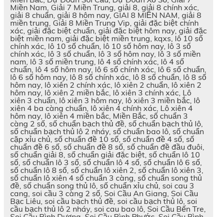
Miền Nam, Giải 7 Miền Trung, giải 8, giải 8 chính xác,
giải 8 chuẩn, giải 8 hôm nay, GIAI 8 MIỀN NAM, giải 8
miền trung, Giải 8 Miền Trung Vip, giải đặc biệt chính
xác, giải đặc biệt chuẩn, giải đặc biệt hôm nay, giải đặc
biệt miền nam, giải đặc biệt miền trung, kqxs, lô 10 số
chính xác, lô 10 số chuẩn, lô 10 số hôm nay, lô 3 số
chính xác, lô 3 số chuẩn, lô 3 số hôm nay, lô 3 số miền
nam, lô 3 số miền trung, lô 4 số chính xác, lô 4 số
chuẩn, lô 4 số hôm nay, lô 6 số chính xác, lô 6 số chuẩn,
lô 6 số hôm nay, lô 8 số chính xác, lô 8 số chuẩn, lô 8 số
hôm nay, lô xiên 2 chính xác, lô xiên 2 chuẩn, lô xiên 2
hôm nay, lô xiên 2 miền bắc, lô xiên 3 chính xác, Lô
xiên 3 chuẩn, lô xiên 3 hôm nay, lô xiên 3 miền bắc, lô
xiên 4 ba càng chuẩn, lô xiên 4 chính xác, Lô xiên 4
hôm nay, lô xiên 4 miền bắc, Miền Bắc, số chuẩn 3
càng 2 số, số chuẩn bạch thủ đề, số chuẩn bạch thủ lô,
số chuẩn bạch thủ lô 2 nháy, số chuẩn bao lô, số chuẩn
cặp xỉu chủ, số chuẩn đề 10 số, số chuẩn đề 4 số, số
chuẩn đề 6 số, số chuẩn đề 8 số, số chuẩn đề đầu đuôi,
số chuẩn giải 8, số chuẩn giải đặc biệt, số chuẩn lô 10
số, số chuẩn lô 3 số, số chuẩn lô 4 số, số chuẩn lô 6 số,
số chuẩn lô 8 số, số chuẩn lô xiên 2, số chuẩn lô xiên 3,
số chuẩn lô xiên 4 số chuẩn 3 càng, số chuẩn song thủ
đề, số chuẩn song thủ lô, số chuẩn xỉu chủ, soi cau 3
cang, soi cầu 3 càng 2 số, Soi Cầu An Giang, Soi Cầu
Bạc Liêu, soi cầu bạch thủ đề, soi cầu bạch thủ lô, soi
cầu bạch thủ lô 2 nháy, soi cau bao lô, Soi Cầu Bến Tre,
Soi Cầu Bình Dương, Soi Cầu Bình Phước, Soi Cầu Bình