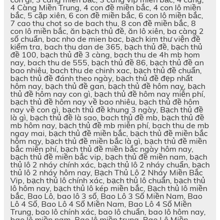
4 Càng Miền Trung, 4 con đề miền bắc, 4 con lô miền
bắc, 5 cặp xiên, 6 con đề miền bắc, 6 con lô miền bắc,
7 cao thu chot so de bach thu, 8 con đề miền bắc, 8
con lô miền bắc, ăn bạch thủ đề, ăn lô xiên, ba càng 2
số chuẩn, bac nho de mien bac, bạch kim thư viện đề
kiểm tra, bach thu dan de 365, bạch thủ đề, bạch thủ
đề 100, bạch thủ đề 3 càng, bach thu de 4h mb hom
nay, bach thu de 555, bạch thủ đề 86, bạch thủ đề an
bao nhiêu, bach thu de chinh xac, bạch thủ đề chuẩn,
bạch thủ đề đánh theo ngày, bạch thủ đề đẹp nhất
hôm nay, bạch thủ đề gan, bạch thủ đề hôm nay, bạch
thủ đề hôm nay con gì, bạch thủ đề hôm nay miễn phí,
bạch thủ đề hôm nay về bao nhiêu, bạch thủ đề hôm
nay về con gì, bạch thủ đề khung 3 ngày, Bạch thủ đề
là gì, bạch thủ đề là sao, bach thủ đề mb, bạch thủ đề
mb hôm nay, bạch thủ đề mb miễn phí, bach thu de mb
ngay mai, bạch thủ đề miền bắc, bạch thủ đề miền bắc
hôm nay, bạch thủ đề miền bắc là gì, bạch thủ đề miền
bắc miễn phí, bạch thủ đề miền bắc ngày hôm nay,
bạch thủ đề miền bắc vip, bạch thủ đề miền nam, bạch
thủ lô 2 nháy chính xác, bạch thủ lô 2 nháy chuẩn, bạch
thủ lô 2 nháy hôm nay, Bạch Thủ Lô 2 Nháy Miền Bắc
Vip, bạch thủ lô chính xác, bạch thủ lô chuẩn, bạch thủ
lô hôm nay, bạch thủ lô kép miền bắc, Bạch thủ lô miền
bắc, Bao Lô, bao lô 3 số, Bao Lô 3 Số Miền Nam, Bao
Lô 4 Số, Bao Lô 4 Số Miền Nam, Bao Lô 4 Số Miền
Trung, bao lô chính xác, bao lô chuẩn, bao lô hôm nay,
bao lô miền nam, Bao lô miền trung, Bao Lô Miền