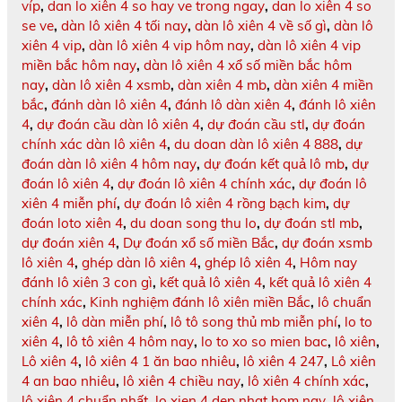
víp
,
dan lo xiên 4 so hay ve trong ngay
,
dan lo xiên 4 so
se ve
,
dàn lô xiên 4 tối nay
,
dàn lô xiên 4 về số gì
,
dàn lô
xiên 4 vip
,
dàn lô xiên 4 vip hôm nay
,
dàn lô xiên 4 vip
miền bắc hôm nay
,
dàn lô xiên 4 xổ số miền bắc hôm
nay
,
dàn lô xiên 4 xsmb
,
dàn xiên 4 mb
,
dàn xiên 4 miền
bắc
,
đánh dàn lô xiên 4
,
đánh lô dàn xiên 4
,
đánh lô xiên
4
,
dự đoán cầu dàn lô xiên 4
,
dự đoán cầu stl
,
dự đoán
chính xác dàn lô xiên 4
,
du doan dàn lô xiên 4 888
,
dự
đoán dàn lô xiên 4 hôm nay
,
dự đoán kết quả lô mb
,
dự
đoán lô xiên 4
,
dự đoán lô xiên 4 chính xác
,
dự đoán lô
xiên 4 miễn phí
,
dự đoán lô xiên 4 rồng bạch kim
,
dự
đoán loto xiên 4
,
du doan song thu lo
,
dự đoán stl mb
,
dự đoán xiên 4
,
Dự đoán xổ số miền Bắc
,
dự đoán xsmb
lô xiên 4
,
ghép dàn lô xiên 4
,
ghép lô xiên 4
,
Hôm nay
đánh lô xiên 3 con gì
,
kết quả lô xiên 4
,
kết quả lô xiên 4
chính xác
,
Kinh nghiệm đánh lô xiên miền Bắc
,
lô chuẩn
xiên 4
,
lô dàn miễn phí
,
lô tô song thủ mb miễn phí
,
lo to
xiên 4
,
lô tô xiên 4 hôm nay
,
lo to xo so mien bac
,
lô xiên
,
Lô xiên 4
,
lô xiên 4 1 ăn bao nhiêu
,
lô xiên 4 247
,
Lô xiên
4 an bao nhiêu
,
lô xiên 4 chiều nay
,
lô xiên 4 chính xác
,
lô xiên 4 chuẩn nhất
,
lo xien 4 dep nhat hom nay
,
lô xiên