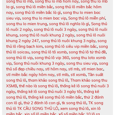
song thủ lô mb
,
song thu lo mb hom nay
,
song thu lo mb
la gi
,
song thủ lô miền bắc
,
song thủ lô miền bắc hôm
nay
,
song thủ lô miền bắc là gì
,
song thu lo mien bac
sieu vip
,
song thu lo mien bac vip
,
Song thủ lô miễn phí
,
song thu lo mien trung
,
song thủ lô nghĩa là gì
,
Song thủ
lô nuôi 2 ngày
,
song thủ lô nuôi 3 ngày
,
song thủ lô nuôi
khung
,
song thủ lô nuôi khung 2 ngày
,
song thủ lô nuôi
khung 2 ngày 247
,
song thủ lô nuôi khung 3 ngày
,
song
thủ lô rồng bạch kim
,
song thủ lô siêu vip miền bắc
,
song
thủ lô soicau
,
song thủ lô tô xsmb
,
song thủ lô tứ thủ đề
,
song thủ lô vip
,
song thủ lô vip 360
,
song thu loto xsmb
vip
,
Song thủ nuôi khung 3 ngày
,
song thu sieu vip
,
song
thủ số đẹp chiều nay
,
stl hôm nay
,
stl mb
,
stl mien bac
,
stl miền bắc ngày hôm nay
,
stl mlb
,
stl xsmb
,
Tần suất
song thủ lô
,
tham khảo song thủ lô
,
Tham khảo song thu
XSMB
,
thế nào là song thủ lô
,
thống kê lô song thủ nuôi 3
ngày
,
thống kê lô song thủ nuôi 3 ngày tôi
,
thống kê
song thủ lô
,
thống kê song thủ lô miền bắc
,
thứ 2 đánh
con lô gì
,
thứ 2 đánh lô con gì
,
tk song thủ lô
,
TK song
thủ lô TK CẦU SONG THỦ LÔ
,
xem song thủ lô
,
xin lô
miền bắc
,
xin số lô miền bắc
,
xổ số miền bắc 10 lô ra