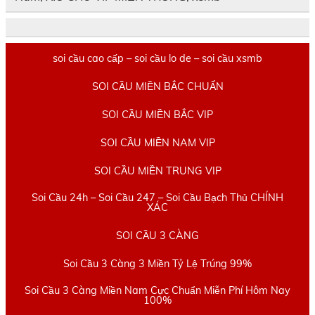
soi cầu cao cấp – soi cầu lo de – soi cầu xsmb
SOI CẦU MIỀN BẮC CHUẨN
SOI CẦU MIỀN BẮC VIP
SOI CẦU MIỀN NAM VIP
SOI CẦU MIỀN TRUNG VIP
Soi Cầu 24h – Soi Cầu 247 – Soi Cầu Bạch Thủ CHÍNH
XÁC
SOI CẦU 3 CÀNG
Soi Cầu 3 Càng 3 Miền Tỷ Lệ Trúng 99%
Soi Cầu 3 Càng Miền Nam Cực Chuẩn Miễn Phí Hôm Nay
100%