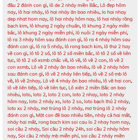
đầu 2 đánh con gì
,
lô de 2 nháy miền Bắc
,
Lô đẹp hôm
nay
,
lô hai nháy
,
lô hai nháy ăn bao nhiêu
,
lo hai nhay
dep nhat hom nay
,
lô hai nháy hôm nay
,
lô hai nháy rồng
bạch kim
,
lô khung 2 ngày chuẩn
,
lô khung 2 ngày miền
bắc
,
lô khung 2 ngày miễn phí
,
lô nuôi 2 ngày miễn phí
,
lô ra 3 nháy hôm sau đánh con gì
,
lô ra 4 nháy hôm sau
đánh con gì
,
lô ra 5 nháy
,
lô rong bach kim
,
lô thứ 2 hay
về con gì
,
lô tô 2 số
,
lô tô 2 số miền bắc
,
lô tô 2 số về liên
tục
,
lô tô 2 số xsmb chắc về
,
lô về
,
lô về 2 con
,
lô về 2
con xsmb
,
Lô về 2 nháy ăn bao nhiêu
,
lô về 2 nháy hôm
sau đánh con gì
,
lô về 2 nháy liên tiếp
,
lô về 2 số mb lô
về
,
lô về 2nhay
,
Lô về 4 nháy ăn bao nhiêu
,
lô về hai con
,
lô về liên tiếp
,
lô về liên tục
,
Lô xiên 2 miền Bắc an bao
nhiêu
,
loto
,
loto 2
,
loto 2 con
,
loto 2 nhay
,
loto 2 nháy
hôm nay
,
loto 2 nháy xs
,
loto 2 so
,
loto bạch thủ 2 nháy
,
loto xs 2 nháy
,
mơ trúng lô 2 nháy
,
mơ trúng lô 2 nháy
đánh con gì
,
Một con đề bao nhiêu tiền
,
nháy cả hai mắt
,
nháy hai mắt
,
rong bach kim soi cau lo 2 nhay hom nay
,
soi cầu 2 nháy
,
Soi cầu 2 nháy 24h
,
soi cầu 2 nháy hôm
nay
,
Soi cầu 2 nháy mb miễn phí
,
soi cầu 2 nháy miền