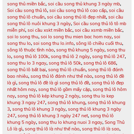
song thủ miền bắc
,
soi cầu song thủ khung 3 ngày mb
,
Soi cầu song thủ lô
,
soi cầu song thủ lô cao cấp
,
soi cầu
song thủ lô chuẩn
,
soi cầu song thủ lô đẹp nhất
,
soi cầu
song thủ lô nuôi khung 3 ngày
,
Soi cầu song thủ lô tô mb
miễn phí
,
soi cầu xskt miền bắc
,
soi cầu xsmb miền bắc
,
soi lo song thu
,
soi lo song thu mien bac hom nay
,
soi
song thu lo
,
soi song thu lo.info
,
sông lô chiều cuối thu
,
sông lô thuộc tỉnh nào
,
song thủ khung 5 ngày
,
song thu
lo
,
song thủ lô 100k
,
song thủ lô 2 ngày
,
song thủ lô 247
,
song thu lo 3 ngay
,
song thủ lô 50k
,
song thủ lô 686
,
song thủ lô bất bại
,
song thủ lô chuẩn
,
song thủ lô đánh
bao nhiêu
,
song thủ lô đánh như thế nào
,
song thủ lô đề
là gì
,
song thủ lô đề là gì song thủ lô đề
,
song thủ lô đẹp
nhất hôm nay
,
song thủ lô gồm mấy cặp
,
song thủ lô hôm
nay
,
song thủ lô kép khung 2 ngày
,
song thu lo kep
khung 3 ngay 247
,
song thủ lô khung
,
song thủ lô khung
3
,
song thủ lô khung 3 ngày
,
song thủ lô khung 3 ngày
247
,
song thủ lô khung 3 ngày 247 net
,
song thủ lô
khung 5 ngày
,
song thu lo khung nuoi 3 ngay
,
Song Thủ
Lô là gì
,
song thủ lô là như thế nào
,
song thủ lô là sao
,