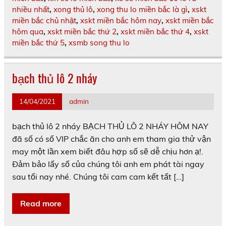
nhiều nhất
,
xong thủ lô
,
xong thu lo miền bắc là gì
,
xskt
miền bắc chủ nhật
,
xskt miền bắc hôm nay
,
xskt miền bắc
hôm qua
,
xskt miền bắc thứ 2
,
xskt miền bắc thứ 4
,
xskt
miền bắc thứ 5
,
xsmb song thu lo
bạch thủ lô 2 nháy
14/04/2021
admin
bạch thủ lô 2 nháy BẠCH THỦ LÔ 2 NHÁY HÔM NAY
đã số có số VIP chắc ăn cho anh em tham gia thử vận
may một lần xem biết đâu hợp số sẽ dễ chịu hơn ạ!.
Đảm bảo lấy số của chúng tôi anh em phát tài ngay
sau tối nay nhé. Chúng tôi cam cam kết tất […]
Read more