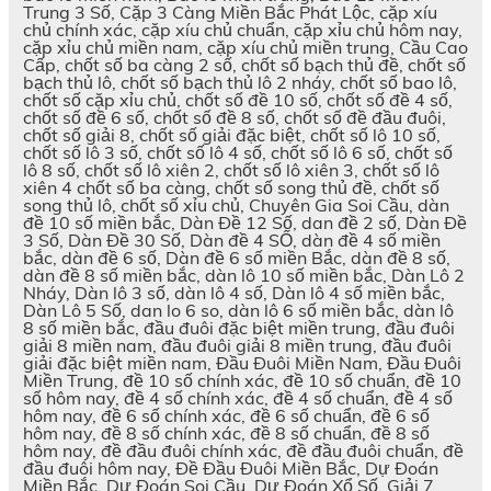
Trung 3 Số, Cặp 3 Càng Miền Bắc Phát Lộc, cặp xíu
chủ chính xác, cặp xíu chủ chuẩn, cặp xỉu chủ hôm nay,
cặp xỉu chủ miền nam, cặp xíu chủ miền trung, Cầu Cao
Cấp, chốt số ba càng 2 số, chốt số bạch thủ đề, chốt số
bạch thủ lô, chốt số bạch thủ lô 2 nháy, chốt số bao lô,
chốt số cặp xỉu chủ, chốt số đề 10 số, chốt số đề 4 số,
chốt số đề 6 số, chốt số đề 8 số, chốt số đề đầu đuôi,
chốt số giải 8, chốt số giải đặc biệt, chốt số lô 10 số,
chốt số lô 3 số, chốt số lô 4 số, chốt số lô 6 số, chốt số
lô 8 số, chốt số lô xiên 2, chốt số lô xiên 3, chốt số lô
xiên 4 chốt số ba càng, chốt số song thủ đề, chốt số
song thủ lô, chốt số xỉu chủ, Chuyên Gia Soi Cầu, dàn
đề 10 số miền bắc, Dàn Đề 12 Số, dan đề 2 số, Dàn Đề
3 Số, Dàn Đề 30 Số, Dàn đề 4 SỐ, dàn đề 4 số miền
bắc, dàn đề 6 số, Dàn đề 6 số miền Bắc, dàn đề 8 số,
dàn đề 8 số miền bắc, dàn lô 10 số miền bắc, Dàn Lô 2
Nháy, Dàn lô 3 số, dàn lô 4 số, Dàn lô 4 số miền bắc,
Dàn Lô 5 Số, dan lo 6 so, dàn lô 6 số miền bắc, dàn lô
8 số miền bắc, đầu đuôi đặc biệt miền trung, đầu đuôi
giải 8 miền nam, đầu đuôi giải 8 miền trung, đầu đuôi
giải đặc biệt miền nam, Đầu Đuôi Miền Nam, Đầu Đuôi
Miền Trung, đề 10 số chính xác, đề 10 số chuẩn, đề 10
số hôm nay, đề 4 số chính xác, đề 4 số chuẩn, đề 4 số
hôm nay, đề 6 số chính xác, đề 6 số chuẩn, đề 6 số
hôm nay, đề 8 số chính xác, đề 8 số chuẩn, đề 8 số
hôm nay, đề đầu đuôi chính xác, đề đầu đuôi chuẩn, đề
đầu đuôi hôm nay, Đề Đầu Đuôi Miền Bắc, Dự Đoán
Miền Bắc, Dự Đoán Soi Cầu, Dự Đoán Xổ Số, Giải 7