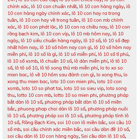
chính xác
,
lô 10 con chuẩn nhất
,
lô 10 con hàng ngày
,
lô
10 con hàng ngày chính xác
,
lô 10 con hay ra trong
tuần
,
lô 10 con hay về trong tuần
,
lô 10 con mb chính
xác
,
lô 10 con phát lộc
,
lô 10 con ra chiều nay
,
lô 10 con
rồng bạch kim
,
lô 10 con víp
,
lô 10 mb hôm nay
,
lô 10
ngày
,
lô 10 siêu chuẩn hàng ngày
,
lô 10 số
,
lô 10 số đẹp
nhất hôm nay
,
lô 10 số hôm nay con gì
,
lô 10 số hôm nay
miễn phí
,
lô 10 số là gì
,
lô 10 số miễn phí
,
lô 10 số tỉ phú
,
lô 10 số xsmb
,
lô chuẩn 10 số
,
lô dàn miễn phí
,
lô tô 10
số
,
lô tô số 10
,
lô tô song thủ mb miễn phí
,
lo to xo so
mien bac
,
lô về 10 hôm sau đánh con gì
,
lo xong thu
,
lo
xong thu mien bac
,
loto 10 con mien phi
,
loto 10 con
xsmb
,
loto 10 so phat tai
,
loto 10 so sieu vip
,
loto song
thu
,
lotto 10 con mb
,
lotto 10 so mien phi
,
phương pháp
bắt dàn lô 10 số
,
phương pháp bắt dàn lô 10 số miền
bắc
,
phuong phap choi dàn lô 10 số
,
phương pháp nuôi
lô 10 số
,
phương pháp soi lô 10 số
,
phương pháp tính lô
10 số
,
Rồng Bạch Kim
,
soi 10 con lô miền bắc
,
soi cầu 10
số mb
,
soi cầu chính xác miền bắc
,
soi cầu dàn đề 10 số
,
soi cầu dàn lô 10 con hàng ngày
,
Soi cầu dàn lô 10 số
,