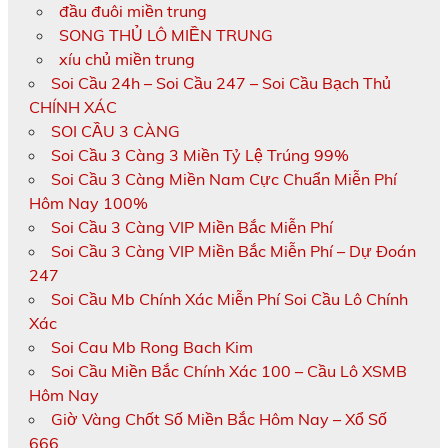
đầu đuôi miền trung
SONG THỦ LÔ MIỀN TRUNG
xíu chủ miền trung
Soi Cầu 24h – Soi Cầu 247 – Soi Cầu Bạch Thủ
CHÍNH XÁC
SOI CẦU 3 CÀNG
Soi Cầu 3 Càng 3 Miền Tỷ Lệ Trúng 99%
Soi Cầu 3 Càng Miền Nam Cực Chuẩn Miễn Phí
Hôm Nay 100%
Soi Cầu 3 Càng VIP Miền Bắc Miễn Phí
Soi Cầu 3 Càng VIP Miền Bắc Miễn Phí – Dự Đoán
247
Soi Cầu Mb Chính Xác Miễn Phí Soi Cầu Lô Chính
Xác
Soi Cau Mb Rong Bach Kim
Soi Cầu Miền Bắc Chính Xác 100 – Cầu Lô XSMB
Hôm Nay
Giờ Vàng Chốt Số Miền Bắc Hôm Nay – Xổ Số
666