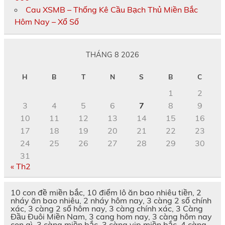
Cau XSMB – Thống Kê Cầu Bạch Thủ Miền Bắc
Hôm Nay – Xổ Số
THÁNG 8 2026
H
B
T
N
S
B
C
1
2
3
4
5
6
7
8
9
10
11
12
13
14
15
16
17
18
19
20
21
22
23
24
25
26
27
28
29
30
31
« Th2
10 con đề miền bắc, 10 điểm lô ăn bao nhiêu tiền, 2
nháy ăn bao nhiêu, 2 nháy hôm nay, 3 càng 2 số chính
xác, 3 càng 2 số hôm nay, 3 càng chính xác, 3 Càng
Đầu Đuôi Miền Nam, 3 cang hom nay, 3 càng hôm nay
con gì, 3 càng miền bắc, 3 càng vip miền bắc, 4 càng,