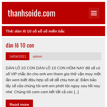
Skip
to
thanhsoide.com
content
Thẻ:
dàn lô 10 số xổ số miền bắc
dàn lô 10 con
14/04/2021
admin
DÀN LÔ 10 CON DÀN LÔ 10 CON HÔM NAY đã số có
số VIP chắc ăn cho anh em tham gia thử vận may một
lần xem biết đâu hợp số sẽ dễ chịu hơn ạ!. Đảm bảo
lấy số của chúng tôi anh em phát tài ngay sau tối nay
nhé. Chúng tôi cam cam kết tất cả các […]
Read more