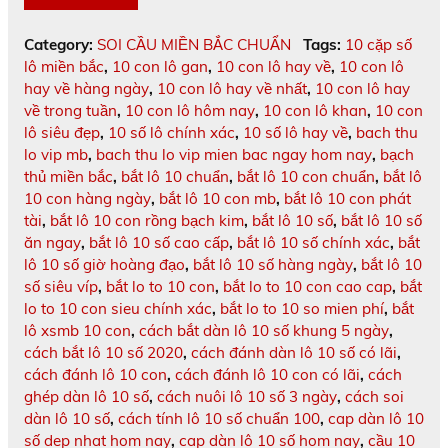
Category:
SOI CẦU MIỀN BẮC CHUẨN
Tags:
10 cặp số
lô miền bắc
,
10 con lô gan
,
10 con lô hay về
,
10 con lô
hay về hàng ngày
,
10 con lô hay về nhất
,
10 con lô hay
về trong tuần
,
10 con lô hôm nay
,
10 con lô khan
,
10 con
lô siêu đẹp
,
10 số lô chính xác
,
10 số lô hay về
,
bach thu
lo vip mb
,
bach thu lo vip mien bac ngay hom nay
,
bạch
thủ miền bắc
,
bắt lô 10 chuẩn
,
bắt lô 10 con chuẩn
,
bắt lô
10 con hàng ngày
,
bắt lô 10 con mb
,
bắt lô 10 con phát
tài
,
bắt lô 10 con rồng bạch kim
,
bắt lô 10 số
,
bắt lô 10 số
ăn ngay
,
bắt lô 10 số cao cấp
,
bắt lô 10 số chính xác
,
bắt
lô 10 số giờ hoàng đạo
,
bắt lô 10 số hàng ngày
,
bắt lô 10
số siêu víp
,
bắt lo to 10 con
,
bắt lo to 10 con cao cap
,
bắt
lo to 10 con sieu chính xác
,
bắt lo to 10 so mien phí
,
bắt
lô xsmb 10 con
,
cách bắt dàn lô 10 số khung 5 ngày
,
cách bắt lô 10 số 2020
,
cách đánh dàn lô 10 số có lãi
,
cách đánh lô 10 con
,
cách đánh lô 10 con có lãi
,
cách
ghép dàn lô 10 số
,
cách nuôi lô 10 số 3 ngày
,
cách soi
dàn lô 10 số
,
cách tính lô 10 số chuẩn 100
,
cap dàn lô 10
số dep nhat hom nay
,
cap dàn lô 10 số hom nay
,
cầu 10