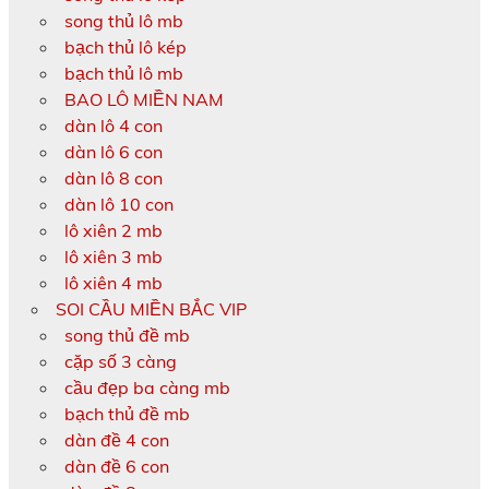
song thủ lô mb
bạch thủ lô kép
bạch thủ lô mb
BAO LÔ MIỀN NAM
dàn lô 4 con
dàn lô 6 con
dàn lô 8 con
dàn lô 10 con
lô xiên 2 mb
lô xiên 3 mb
lô xiên 4 mb
SOI CẦU MIỀN BẮC VIP
song thủ đề mb
cặp số 3 càng
cầu đẹp ba càng mb
bạch thủ đề mb
dàn đề 4 con
dàn đề 6 con