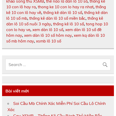
khảo song thu XSMB
,
thế nào là dàn lô 10 số
,
thống kê
10 con lô hay ra
,
thong ke 10 con lo hay ra nhat
,
thống
kê 10 con lô hay về
,
thống kê dàn lô 10 số
,
thống kê dàn
lô 10 số mb
,
thống kê dàn lô 10 số miền bắc
,
thống kê
dàn lô 10 số nuôi 3 ngày
,
thống kê lô 10 số
,
tong hop 10
con lo hay ve
,
xem dàn lô 10 số
,
xem dàn lô 10 số đề
hôm nay
,
xem dàn lô 10 số hôm nay
,
xem kq dàn lô 10
số mb hôm nay
,
xsmb lô 10 số
Bài viết mới
Soi Cầu Mb Chính Xác Miễn Phí Soi Cầu Lô Chính
Xác
Cau XSMB – Thống Kê Cầu Bạch Thủ Miền Bắc