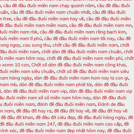
p
,
cầu đề đầu đuôi miền nam chạy quanh năm
,
cầu đề đầu đuôi
huẩn
,
cầu đề đầu đuôi miền nam chuẩn nhất
,
cầu đề đầu đuôi
m free
,
cầu đề đầu đuôi miền nam hay về
,
cầu đề đầu đuôi miền
đề đầu đuôi miền nam miền nam
,
cầu đề đầu đuôi miền nam mn
,
đuôi miền nam rbk
,
cầu đề đầu đuôi miền nam rồng bạch kim
,
đuôi miền nam tỉ phú
,
cầu đề đầu đuôi miền nam tối nay
,
cầu đề
trong ngay
,
cau song thu
,
chốt cầu đề đầu đuôi miền nam
,
chốt
 đầu đuôi miền nam
,
chốt dàn đề đầu đuôi miền nam chuẩn
,
chốt
uôi miền nam hôm nay
,
chốt đề đầu đuôi miền nam miễn phí
,
chốt
lô xsmn 10 con
,
Chốt số dàn đề đầu đuôi miền nam công khai
,
 đuôi miền nam siêu chuẩn
,
chốt số đề đầu đuôi miền nam siêu
 nam hàng ngày
,
dàn đề đầu đuôi miền nam hom nay la con gi
,
n nam mb
,
dàn đề đầu đuôi miền nam phát tài
,
dàn đề đầu đuôi
ì
,
dàn đề đầu đuôi miền nam vip
,
dàn đề đầu đuôi miền nam vip
đầu đuôi miền nam xổ số miền nam hôm nay
,
dàn đề đầu đuôi
u đuôi miền nam
,
đánh đề đầu đuôi miền nam
,
Đánh de đầu
iền nam
,
đề đầu đít hay ra
,
đề đầu đít hay về
,
đề đầu đít hay về
,
đề đầu đít khan
,
đề đầu đít siêu đẹp
,
đề đầu đuôi hàng ngày
,
đề
đề đầu đuôi miền nam 247
,
đề đầu đuôi miền nam cao cấp
,
đề
hính xác
,
đề đầu đuôi miền nam đẹp nhất hôm nay
,
đề đầu đuôi