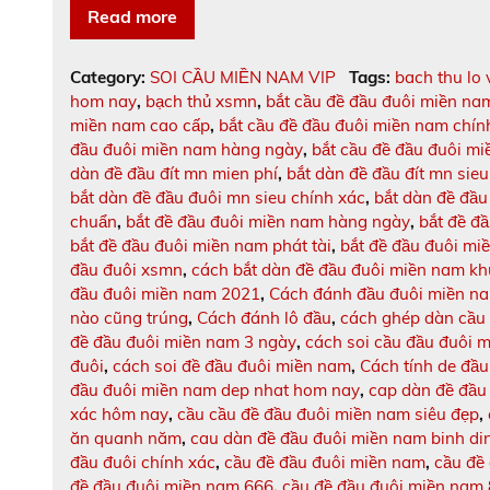
Read more
Category:
SOI CẦU MIỀN NAM VIP
Tags:
bach thu lo
hom nay
,
bạch thủ xsmn
,
bắt cầu đề đầu đuôi miền na
miền nam cao cấp
,
bắt cầu đề đầu đuôi miền nam chín
đầu đuôi miền nam hàng ngày
,
bắt cầu đề đầu đuôi m
dàn đề đầu đít mn mien phí
,
bắt dàn đề đầu đít mn sieu
bắt dàn đề đầu đuôi mn sieu chính xác
,
bắt dàn đề đầu
chuẩn
,
bắt đề đầu đuôi miền nam hàng ngày
,
bắt đề đ
bắt đề đầu đuôi miền nam phát tài
,
bắt đề đầu đuôi mi
đầu đuôi xsmn
,
cách bắt dàn đề đầu đuôi miền nam k
đầu đuôi miền nam 2021
,
Cách đánh đầu đuôi miền n
nào cũng trúng
,
Cách đánh lô đầu
,
cách ghép dàn cầu
đề đầu đuôi miền nam 3 ngày
,
cách soi cầu đầu đuôi 
đuôi
,
cách soi đề đầu đuôi miền nam
,
Cách tính de đầu
đầu đuôi miền nam dep nhat hom nay
,
cap dàn đề đầu
xác hôm nay
,
cầu cầu đề đầu đuôi miền nam siêu đẹp
,
ăn quanh năm
,
cau dàn đề đầu đuôi miền nam binh di
đầu đuôi chính xác
,
cầu đề đầu đuôi miền nam
,
cầu đề
đề đầu đuôi miền nam 666
,
cầu đề đầu đuôi miền nam