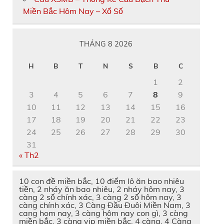
Miền Bắc Hôm Nay – Xổ Số
THÁNG 8 2026
H
B
T
N
S
B
C
1
2
3
4
5
6
7
8
9
10
11
12
13
14
15
16
17
18
19
20
21
22
23
24
25
26
27
28
29
30
31
« Th2
10 con đề miền bắc, 10 điểm lô ăn bao nhiêu
tiền, 2 nháy ăn bao nhiêu, 2 nháy hôm nay, 3
càng 2 số chính xác, 3 càng 2 số hôm nay, 3
càng chính xác, 3 Càng Đầu Đuôi Miền Nam, 3
cang hom nay, 3 càng hôm nay con gì, 3 càng
miền bắc, 3 càng vip miền bắc, 4 càng, 4 Càng