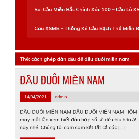
Soi Cầu Miền Bắc Chính Xác 100 – Cầu Lô 
Cau XSMB – Thống Kê Cầu Bạch Thủ Miền B
Thẻ:
cách ghép dàn cầu đề đầu đuôi miền nam
ĐẦU ĐUÔI MIỀN NAM
14/04/2021
admin
ĐẦU ĐUÔI MIỀN NAM ĐẦU ĐUÔI MIỀN NAM HÔM NAY 
may một lần xem biết đâu hợp số sẽ dễ chịu hơn ạ!.
nay nhé. Chúng tôi cam cam kết tất cả các […]