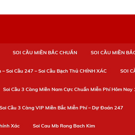
SOI CẦU MIỀN BẮC CHUẨN
SOI CẦU MIỀN BẮC
h – Soi Cầu 247 – Soi Cầu Bạch Thủ CHÍNH XÁC
SOI C
Soi Cầu 3 Càng Miền Nam Cực Chuẩn Miễn Phí Hôm Nay
Soi Cầu 3 Càng VIP Miền Bắc Miễn Phí – Dự Đoán 247
Chính Xác
Soi Cau Mb Rong Bach Kim