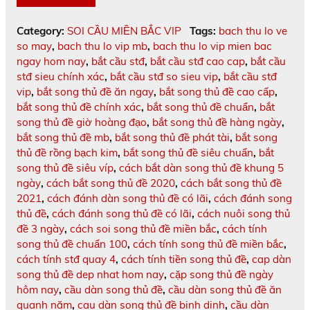
Category:
SOI CẦU MIỀN BẮC VIP
Tags:
bach thu lo ve
so may
,
bach thu lo vip mb
,
bach thu lo vip mien bac
ngay hom nay
,
bắt cầu stđ
,
bắt cầu stđ cao cap
,
bắt cầu
stđ sieu chính xác
,
bắt cầu stđ so sieu vip
,
bắt cầu stđ
vip
,
bắt song thủ đề ăn ngay
,
bắt song thủ đề cao cấp
,
bắt song thủ đề chính xác
,
bắt song thủ đề chuẩn
,
bắt
song thủ đề giờ hoàng đạo
,
bắt song thủ đề hàng ngày
,
bắt song thủ đề mb
,
bắt song thủ đề phát tài
,
bắt song
thủ đề rồng bạch kim
,
bắt song thủ đề siêu chuẩn
,
bắt
song thủ đề siêu víp
,
cách bắt dàn song thủ đề khung 5
ngày
,
cách bắt song thủ đề 2020
,
cách bắt song thủ đề
2021
,
cách đánh dàn song thủ đề có lãi
,
cách đánh song
thủ đề
,
cách đánh song thủ đề có lãi
,
cách nuôi song thủ
đề 3 ngày
,
cách soi song thủ đề miền bắc
,
cách tính
song thủ đề chuẩn 100
,
cách tính song thủ đề miền bắc
,
cách tính stđ quay 4
,
cách tính tiền song thủ đề
,
cap dàn
song thủ đề dep nhat hom nay
,
cặp song thủ đề ngày
hôm nay
,
cầu dàn song thủ đề
,
cầu dàn song thủ đề ăn
quanh năm
,
cau dàn song thủ đề binh dinh
,
cầu dàn