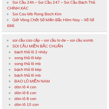
Soi Cầu 24h – Soi Cầu 247 – Soi Cầu Bạch Thủ
CHÍNH XÁC
Soi Cau Mb Rong Bach Kim
Giờ Vàng Chốt Số Miền Bắc Hôm Nay – Xổ Số
666
soi cầu cao cấp – soi cầu lo de – soi cầu xsmb
SOI CẦU MIỀN BẮC CHUẨN
bạch thủ lô 2 nháy
song thủ lô kép
song thủ lô mb
bạch thủ lô kép
bạch thủ lô mb
BAO LÔ MIỀN NAM
dàn lô 4 con
dàn lô 6 con
dàn lô 8 con
dàn lô 10 con