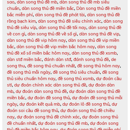
sao
,
dàn song thủ đề mb
,
dàn song thủ đề mb siêu
chuẩn
,
dàn song thủ đề miền bắc
,
Dàn song thủ đề miền
bắc miễn phí
,
dàn song thủ đề phát tài
,
dàn song thủ đề
rồng bạch kim
,
dàn song thủ đề siêu chính xác
,
dàn song
thủ đề siêu víp
,
dàn song thủ đề tối nay
,
dàn song thủ đề
về con gì
,
dàn song thủ đề về số gì
,
dàn song thủ đề vip
,
dàn song thủ đề vip hôm nay
,
dàn song thủ đề vip miền
bắc
,
dàn song thủ đề vip miền bắc hôm nay
,
dàn song
thủ đề xổ số miền bắc hôm nay
,
dàn song thủ đề xsmb
,
dàn stđ miền bắc
,
đánh dàn stđ
,
đánh song thủ đề
,
de
song thu
,
đề song thủ chuẩn nhất
,
đề song thủ hôm nay
,
đề song thủ mỗi ngày
,
đề song thủ siêu chuẩn
,
đề song
thủ siêu chuẩn hôm nay
,
đề song thủ xsmb
,
dự đoán cầu
stl
,
dự đoán chính xác dàn song thủ đề
,
dự đoán dàn
mb
,
dự đoán dàn song thủ đề
,
dự đoán dàn song thủ đề
miền bắc
,
dự đoán đề song thủ
,
dự đoán đề song thủ mỗi
ngày
,
dự đoán kết quả mb
,
dự đoán lô đề song thủ
,
dự
đoán soi cầu đề song thủ
,
dự đoán song thủ đề chiều
nay
,
dự đoán song thủ đề chính xác
,
dự đoán song thủ
đề chuẩn nhất
,
dự đoán song thủ đề mb
,
dự đoán song
thủ đề miền bắc hôm nay
,
dự đoán song thủ đề miễn phí
,