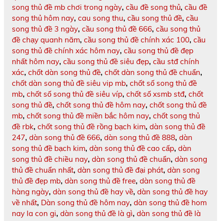
song thủ đề mb chơi trong ngày
,
cầu đề song thủ
,
cầu đề
song thủ hôm nay
,
cau song thu
,
cầu song thủ đề
,
cầu
song thủ đề 3 ngày
,
cầu song thủ đề 666
,
cầu song thủ
đề chạy quanh năm
,
cầu song thủ đề chính xác 100
,
cầu
song thủ đề chính xác hôm nay
,
cầu song thủ đề đẹp
nhất hôm nay
,
cầu song thủ đề siêu đẹp
,
cầu stđ chính
xác
,
chốt dàn song thủ đề
,
chốt dàn song thủ đề chuẩn
,
chốt dàn song thủ đề siêu vip mb
,
chốt số song thủ đề
mb
,
chốt số song thủ đề siêu víp
,
chốt số xsmb stđ
,
chốt
song thủ đề
,
chốt song thủ đề hôm nay
,
chốt song thủ đề
mb
,
chốt song thủ đề miền bắc hôm nay
,
chốt song thủ
đề rbk
,
chốt song thủ đề rồng bạch kim
,
dàn song thủ đề
247
,
dàn song thủ đề 666
,
dàn song thủ đề 888
,
dàn
song thủ đề bạch kim
,
dàn song thủ đề cao cấp
,
dàn
song thủ đề chiều nay
,
dàn song thủ đề chuẩn
,
dàn song
thủ đề chuẩn nhất
,
dàn song thủ đề đại phát
,
dàn song
thủ đề đẹp mb
,
dàn song thủ đề free
,
dàn song thủ đề
hàng ngày
,
dàn song thủ đề hay về
,
dàn song thủ đề hay
về nhất
,
Dàn song thủ đề hôm nay
,
dàn song thủ đề hom
nay la con gi
,
dàn song thủ đề là gì
,
dàn song thủ đề là