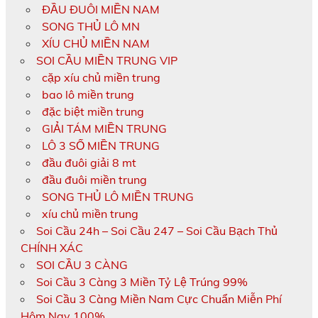
ĐẦU ĐUÔI MIỀN NAM
SONG THỦ LÔ MN
XÍU CHỦ MIỀN NAM
SOI CẦU MIỀN TRUNG VIP
cặp xíu chủ miền trung
bao lô miền trung
đặc biệt miền trung
GIẢI TÁM MIỀN TRUNG
LÔ 3 SỐ MIỀN TRUNG
đầu đuôi giải 8 mt
đầu đuôi miền trung
SONG THỦ LÔ MIỀN TRUNG
xíu chủ miền trung
Soi Cầu 24h – Soi Cầu 247 – Soi Cầu Bạch Thủ
CHÍNH XÁC
SOI CẦU 3 CÀNG
Soi Cầu 3 Càng 3 Miền Tỷ Lệ Trúng 99%
Soi Cầu 3 Càng Miền Nam Cực Chuẩn Miễn Phí
Hôm Nay 100%