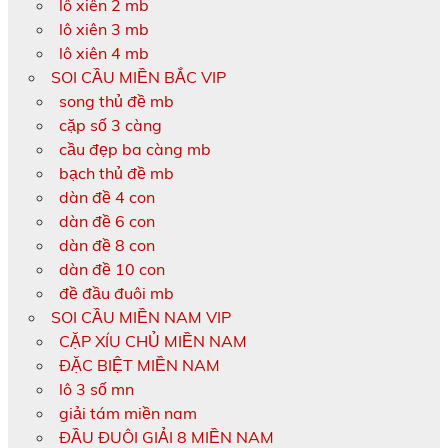
lô xiên 2 mb
lô xiên 3 mb
lô xiên 4 mb
SOI CẦU MIỀN BẮC VIP
song thủ đề mb
cặp số 3 càng
cầu đẹp ba càng mb
bạch thủ đề mb
dàn đề 4 con
dàn đề 6 con
dàn đề 8 con
dàn đề 10 con
đề đầu đuôi mb
SOI CẦU MIỀN NAM VIP
CẶP XÍU CHỦ MIỀN NAM
ĐẶC BIỆT MIỀN NAM
lô 3 số mn
giải tám miền nam
ĐẦU ĐUÔI GIẢI 8 MIỀN NAM