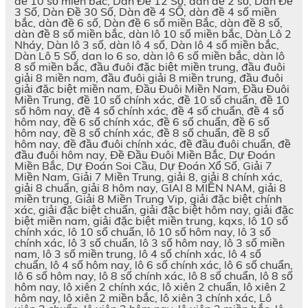
đề 10 số miền bắc, Dàn Đề 12 Số, dan đề 2 số, Dàn Đề
3 Số, Dàn Đề 30 Số, Dàn đề 4 SỐ, dàn đề 4 số miền
bắc, dàn đề 6 số, Dàn đề 6 số miền Bắc, dàn đề 8 số,
dàn đề 8 số miền bắc, dàn lô 10 số miền bắc, Dàn Lô 2
Nháy, Dàn lô 3 số, dàn lô 4 số, Dàn lô 4 số miền bắc,
Dàn Lô 5 Số, dan lo 6 so, dàn lô 6 số miền bắc, dàn lô
8 số miền bắc, đầu đuôi đặc biệt miền trung, đầu đuôi
giải 8 miền nam, đầu đuôi giải 8 miền trung, đầu đuôi
giải đặc biệt miền nam, Đầu Đuôi Miền Nam, Đầu Đuôi
Miền Trung, đề 10 số chính xác, đề 10 số chuẩn, đề 10
số hôm nay, đề 4 số chính xác, đề 4 số chuẩn, đề 4 số
hôm nay, đề 6 số chính xác, đề 6 số chuẩn, đề 6 số
hôm nay, đề 8 số chính xác, đề 8 số chuẩn, đề 8 số
hôm nay, đề đầu đuôi chính xác, đề đầu đuôi chuẩn, đề
đầu đuôi hôm nay, Đề Đầu Đuôi Miền Bắc, Dự Đoán
Miền Bắc, Dự Đoán Soi Cầu, Dự Đoán Xổ Số, Giải 7
Miền Nam, Giải 7 Miền Trung, giải 8, giải 8 chính xác,
giải 8 chuẩn, giải 8 hôm nay, GIAI 8 MIỀN NAM, giải 8
miền trung, Giải 8 Miền Trung Vip, giải đặc biệt chính
xác, giải đặc biệt chuẩn, giải đặc biệt hôm nay, giải đặc
biệt miền nam, giải đặc biệt miền trung, kqxs, lô 10 số
chính xác, lô 10 số chuẩn, lô 10 số hôm nay, lô 3 số
chính xác, lô 3 số chuẩn, lô 3 số hôm nay, lô 3 số miền
nam, lô 3 số miền trung, lô 4 số chính xác, lô 4 số
chuẩn, lô 4 số hôm nay, lô 6 số chính xác, lô 6 số chuẩn,
lô 6 số hôm nay, lô 8 số chính xác, lô 8 số chuẩn, lô 8 số
hôm nay, lô xiên 2 chính xác, lô xiên 2 chuẩn, lô xiên 2
hôm nay, lô xiên 2 miền bắc, lô xiên 3 chính xác, Lô