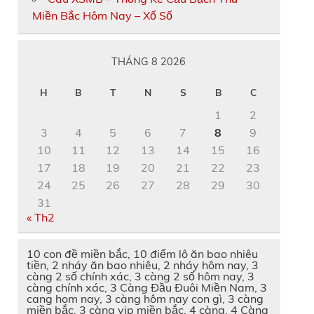
Miền Bắc Hôm Nay – Xổ Số
THÁNG 8 2026
H
B
T
N
S
B
C
1
2
3
4
5
6
7
8
9
10
11
12
13
14
15
16
17
18
19
20
21
22
23
24
25
26
27
28
29
30
31
« Th2
10 con đề miền bắc, 10 điểm lô ăn bao nhiêu
tiền, 2 nháy ăn bao nhiêu, 2 nháy hôm nay, 3
càng 2 số chính xác, 3 càng 2 số hôm nay, 3
càng chính xác, 3 Càng Đầu Đuôi Miền Nam, 3
cang hom nay, 3 càng hôm nay con gì, 3 càng
miền bắc, 3 càng vip miền bắc, 4 càng, 4 Càng