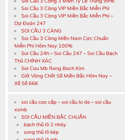
Soi Cầu 3 Càng 3 Miền Tỷ Lệ Trúng 99%
Soi Cầu 3 Càng VIP Miền Bắc Miễn Phí
Soi Cầu 3 Càng VIP Miền Bắc Miễn Phí –
Dự Đoán 247
SOI CẦU 3 CÀNG
Soi Cầu 3 Càng Miền Nam Cực Chuẩn
Miễn Phí Hôm Nay 100%
Soi Cầu 24h – Soi Cầu 247 – Soi Cầu Bạch
Thủ CHÍNH XÁC
Soi Cau Mb Rong Bach Kim
Giờ Vàng Chốt Số Miền Bắc Hôm Nay –
Xổ Số 666
soi cầu cao cấp – soi cầu lo de – soi cầu
xsmb
SOI CẦU MIỀN BẮC CHUẨN
bạch thủ lô 2 nháy
song thủ lô kép
song thủ lô mb