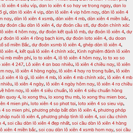
 lô xiên 4 siêu víp
,
dan lo xiên 4 so hay ve trong ngay
,
dan lo
ố gì
,
dàn lô xiên 4 vip
,
dàn lô xiên 4 vip hôm nay
,
dàn lô xiên 4
ôm nay
,
dàn lô xiên 4 xsmb
,
dàn xiên 4 mb
,
dàn xiên 4 miền bắc
,
dự đoán cầu dàn lô xiên 4
,
dự đoán cầu stl
,
dự đoán chính xác
lô xiên 4 hôm nay
,
dự đoán kết quả lô mb
,
dự đoán lô xiên 4
,
dự
ự đoán lô xiên 4 rồng bạch kim
,
dự đoán loto xiên 4
,
du doan
ổ số miền Bắc
,
dự đoán xsmb lô xiên 4
,
ghép dàn lô xiên 4
,
lô xiên 4
,
kết quả lô xiên 4 chính xác
,
Kinh nghiệm đánh lô xiên
thủ mb miễn phí
,
lo to xiên 4
,
lô tô xiên 4 hôm nay
,
lo to xo so
ô xiên 4 247
,
Lô xiên 4 an bao nhiêu
,
lô xiên 4 chiều nay
,
lô xiên
hom nay
,
lô xiên 4 hàng ngày
,
lô xiên 4 hay ra trong tuần
,
lô xiên
Lô xiên 4 là gì
,
lô xiên 4 mb
,
lô xiên 4 mb chính xác
,
lô xiên 4 mb
 nhiêu
,
lô xiên 4 ngày
,
lô xiên 4 ngày hôm nay
,
lô xiên 4 ra chiều
 về hôm nay
,
lô xiên 4 siêu chuẩn
,
lô xiên 4 siêu chuẩn hàng
iên quay 4
,
lo xong thu
,
lo xong thu mb
,
lo xong thu mien bac
,
iên 4 mien phi
,
loto xiên 4 so phat tai
,
loto xiên 4 so sieu vip
,
n 4 so mien phi
,
phương pháp bắt dàn lô xiên 4
,
phương pháp
háp nuôi lô xiên 4
,
phương pháp tính lô xiên 4
,
soi cầu chính
n 4
,
soi cầu dàn lô xiên 4 đẹp nhất
,
soi cầu dàn lô xiên 4 hàng
lô xiên 4 miền bắc
,
soi cau dàn lô xiên 4 xsmb hom nay
,
soi cầu