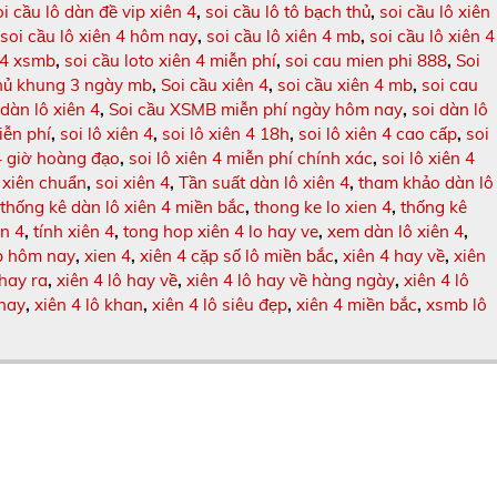
oi cầu lô dàn đề vip xiên 4
,
soi cầu lô tô bạch thủ
,
soi cầu lô xiên
,
soi cầu lô xiên 4 hôm nay
,
soi cầu lô xiên 4 mb
,
soi cầu lô xiên 4
n 4 xsmb
,
soi cầu loto xiên 4 miễn phí
,
soi cau mien phi 888
,
Soi
thủ khung 3 ngày mb
,
Soi cầu xiên 4
,
soi cầu xiên 4 mb
,
soi cau
dàn lô xiên 4
,
Soi cầu XSMB miễn phí ngày hôm nay
,
soi dàn lô
iễn phí
,
soi lô xiên 4
,
soi lô xiên 4 18h
,
soi lô xiên 4 cao cấp
,
soi
 4 giờ hoàng đạo
,
soi lô xiên 4 miễn phí chính xác
,
soi lô xiên 4
ô xiên chuẩn
,
soi xiên 4
,
Tần suất dàn lô xiên 4
,
tham khảo dàn lô
,
thống kê dàn lô xiên 4 miền bắc
,
thong ke lo xien 4
,
thống kê
ên 4
,
tính xiên 4
,
tong hop xiên 4 lo hay ve
,
xem dàn lô xiên 4
,
mb hôm nay
,
xien 4
,
xiên 4 cặp số lô miền bắc
,
xiên 4 hay về
,
xiên
 hay ra
,
xiên 4 lô hay về
,
xiên 4 lô hay về hàng ngày
,
xiên 4 lô
 nay
,
xiên 4 lô khan
,
xiên 4 lô siêu đẹp
,
xiên 4 miền bắc
,
xsmb lô