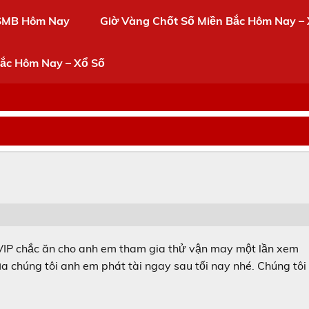
XSMB Hôm Nay
Giờ Vàng Chốt Số Miền Bắc Hôm Nay –
ắc Hôm Nay – Xổ Số
IP chắc ăn cho anh em tham gia thử vận may một lần xem
ủa chúng tôi anh em phát tài ngay sau tối nay nhé. Chúng tôi