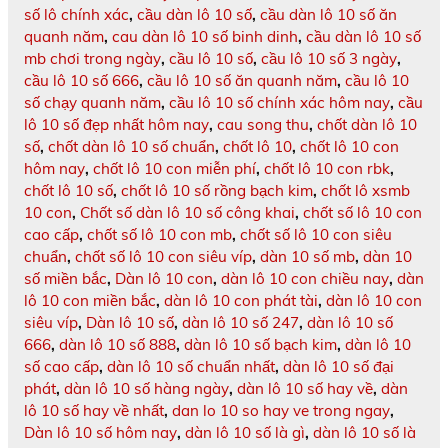
số lô chính xác
,
cầu dàn lô 10 số
,
cầu dàn lô 10 số ăn
quanh năm
,
cau dàn lô 10 số binh dinh
,
cầu dàn lô 10 số
mb chơi trong ngày
,
cầu lô 10 số
,
cầu lô 10 số 3 ngày
,
cầu lô 10 số 666
,
cầu lô 10 số ăn quanh năm
,
cầu lô 10
số chạy quanh năm
,
cầu lô 10 số chính xác hôm nay
,
cầu
lô 10 số đẹp nhất hôm nay
,
cau song thu
,
chốt dàn lô 10
số
,
chốt dàn lô 10 số chuẩn
,
chốt lô 10
,
chốt lô 10 con
hôm nay
,
chốt lô 10 con miễn phí
,
chốt lô 10 con rbk
,
chốt lô 10 số
,
chốt lô 10 số rồng bạch kim
,
chốt lô xsmb
10 con
,
Chốt số dàn lô 10 số công khai
,
chốt số lô 10 con
cao cấp
,
chốt số lô 10 con mb
,
chốt số lô 10 con siêu
chuẩn
,
chốt số lô 10 con siêu víp
,
dàn 10 số mb
,
dàn 10
số miền bắc
,
Dàn lô 10 con
,
dàn lô 10 con chiều nay
,
dàn
lô 10 con miền bắc
,
dàn lô 10 con phát tài
,
dàn lô 10 con
siêu víp
,
Dàn lô 10 số
,
dàn lô 10 số 247
,
dàn lô 10 số
666
,
dàn lô 10 số 888
,
dàn lô 10 số bạch kim
,
dàn lô 10
số cao cấp
,
dàn lô 10 số chuẩn nhất
,
dàn lô 10 số đại
phát
,
dàn lô 10 số hàng ngày
,
dàn lô 10 số hay về
,
dàn
lô 10 số hay về nhất
,
dan lo 10 so hay ve trong ngay
,
Dàn lô 10 số hôm nay
,
dàn lô 10 số là gì
,
dàn lô 10 số là