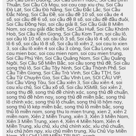
Thuận, Soi Cầu Cà Mau, soi cau cap xiu chu, Soi Cầu
Đà Lạt, Soi Cầu Đà Nẵng, Soi Cầu Đắc Lắc, Soi Cầu
Đắc Nông, Soi Cầu Đề, soi cầu đề 10 số, soi cầu de 4
số, soi cầu đề 6 số, soi cầu đề 8 số, soi cầu đề đầu đuôi,
Soi Cầu Đồng Nai, soi cầu giải 8, Soi Cầu Giải 8 Miền
Nam, soi cau giải đặc biệt, Soi Cầu Huế, Soi Cầu Khánh
Hoà, Soi Cầu Kiên Giang, Soi Cầu Kom Tum, soi cầu lô,
soi cầu lô 10 số, soi cầu lô 3 số, Soi cầu lô 4 số, soi cầu
lô 6 số, soi cầu lô 8 số, Soi cầu lô xiên 2, soi cau lo xien
3, soi cầu lô xiên 4 soi cầu 3 càng, Soi Cầu Long An, soi
cau mien bac, soi cau mien nam, soi cau mien trung,
Soi Cầu Phú Yên, Soi Cầu Quảng Nam, Soi Cầu Quảng
Ngãi, Soi Cầu Số Miền Bắc, soi cầu song thủ đề, Soi cầu
song thủ lô, Soi Cầu Tây Ninh, Soi Cầu Thành Phố, Soi
Cầu Tiền Giang, Soi Cầu Trà Vinh, Soi Cầu TTH, Soi
Cầu Từ Chuyên Gia, Soi Cầu Vĩnh Lon, SOI CẦU VIP,
Soi Cầu Vũng Tàu, Soi Cầu xiên 3, Soi cầu xiên 4, soi
cau xỉu chủ, Soi Cầu xổ số, Soi cầu XSMB, Soi xiên 2,
song thu đề, song thủ đề chính xác, song thủ đề chuẩn,
song thủ đề hôm nay, song thủ đề miền bắc, song thủ
lô chính xác, song thủ lô chuẩn, song thủ lô hôm nay,
song thủ lô kép miền bắc, song thủ lô miền bắc, song
thủ lô miền nam, song thu lo mien trung, xien 2, xiên 2
miền nam, Xiên 2 Miền Trung, xiên 3, Xiên 3 Miền Nam,
Xiên 3 Miền Trung, xien 4, Xiên 4 Miền Nam, Xiên 4
Miền Trung, xỉu chủ, xỉu chủ chính xác, xỉu chủ chuẩn,
xỉu chủ hôm nay, xíu chủ miền trung, Xíu Chủ Vip Miền
Nam, XỈU CHỦ VIP MIỀN TRUNG, xsmb