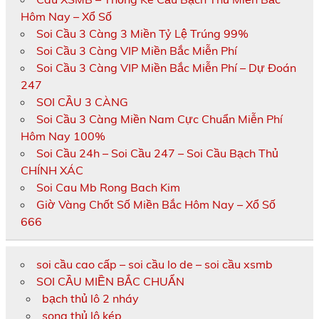
Hôm Nay – Xổ Số
Soi Cầu 3 Càng 3 Miền Tỷ Lệ Trúng 99%
Soi Cầu 3 Càng VIP Miền Bắc Miễn Phí
Soi Cầu 3 Càng VIP Miền Bắc Miễn Phí – Dự Đoán
247
SOI CẦU 3 CÀNG
Soi Cầu 3 Càng Miền Nam Cực Chuẩn Miễn Phí
Hôm Nay 100%
Soi Cầu 24h – Soi Cầu 247 – Soi Cầu Bạch Thủ
CHÍNH XÁC
Soi Cau Mb Rong Bach Kim
Giờ Vàng Chốt Số Miền Bắc Hôm Nay – Xổ Số
666
soi cầu cao cấp – soi cầu lo de – soi cầu xsmb
SOI CẦU MIỀN BẮC CHUẨN
bạch thủ lô 2 nháy
song thủ lô kép