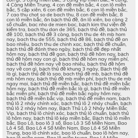
4 Càng Miền Trung, 4 con đề miền bắc, 4 con lô miền
bắc, 5 cặp xiên, 6 con đề miền bắc, 6 con lô miền bắc,
7 cao thu chot so de bach thu, 8 con đề miền bắc, 8
con lô miền bắc, ăn bạch thủ đề, ăn lô xiên, ba càng 2
số chuẩn, bac nho de mien bac, bạch kim thư viện đề
kiểm tra, bach thu dan de 365, bạch thủ đề, bạch thủ
đề 100, bạch thủ đề 3 càng, bach thu de 4h mb hom
nay, bach thu de 555, bạch thủ đề 86, bạch thủ đề an
bao nhiêu, bach thu de chinh xac, bạch thủ đề chuẩn,
bạch thủ đề đánh theo ngày, bạch thủ đề đẹp nhất
hôm nay, bạch thủ đề gan, bạch thủ đề hôm nay, bạch
thủ đề hôm nay con gì, bạch thủ đề hôm nay miễn phí,
bạch thủ đề hôm nay về bao nhiêu, bạch thủ đề hôm
nay về con gì, bạch thủ đề khung 3 ngày, Bạch thủ đề
là gì, bạch thủ đề là sao, bach thủ đề mb, bạch thủ đề
mb hôm nay, bạch thủ đề mb miễn phí, bach thu de mb
ngay mai, bạch thủ đề miền bắc, bạch thủ đề miền bắc
hôm nay, bạch thủ đề miền bắc là gì, bạch thủ đề miền
bắc miễn phí, bạch thủ đề miền bắc ngày hôm nay,
bạch thủ đề miền bắc vip, bạch thủ đề miền nam, bạch
thủ lô 2 nháy chính xác, bạch thủ lô 2 nháy chuẩn, bạch
thủ lô 2 nháy hôm nay, Bạch Thủ Lô 2 Nháy Miền Bắc
Vip, bạch thủ lô chính xác, bạch thủ lô chuẩn, bạch thủ
lô hôm nay, bạch thủ lô kép miền bắc, Bạch thủ lô miền
bắc, Bao Lô, bao lô 3 số, Bao Lô 3 Số Miền Nam, Bao
Lô 4 Số, Bao Lô 4 Số Miền Nam, Bao Lô 4 Số Miền
Trung, bao lô chính xác, bao lô chuẩn, bao lô hôm nay,
bao lô miền nam, Bao lô miền trung, Bao Lô Miền