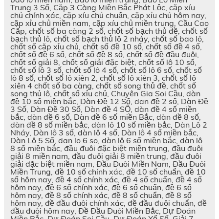
Trung 3 Số, Cặp 3 Càng Miền Bắc Phát Lộc, cặp xíu
chủ chính xác, cặp xíu chủ chuẩn, cặp xỉu chủ hôm nay,
cặp xỉu chủ miền nam, cặp xíu chủ miền trung, Cầu Cao
Cấp, chốt số ba càng 2 số, chốt số bạch thủ đề, chốt số
bạch thủ lô, chốt số bạch thủ lô 2 nháy, chốt số bao lô,
chốt số cặp xỉu chủ, chốt số đề 10 số, chốt số đề 4 số,
chốt số đề 6 số, chốt số đề 8 số, chốt số đề đầu đuôi,
chốt số giải 8, chốt số giải đặc biệt, chốt số lô 10 số,
chốt số lô 3 số, chốt số lô 4 số, chốt số lô 6 số, chốt số
lô 8 số, chốt số lô xiên 2, chốt số lô xiên 3, chốt số lô
xiên 4 chốt số ba càng, chốt số song thủ đề, chốt số
song thủ lô, chốt số xỉu chủ, Chuyên Gia Soi Cầu, dàn
đề 10 số miền bắc, Dàn Đề 12 Số, dan đề 2 số, Dàn Đề
3 Số, Dàn Đề 30 Số, Dàn đề 4 SỐ, dàn đề 4 số miền
bắc, dàn đề 6 số, Dàn đề 6 số miền Bắc, dàn đề 8 số,
dàn đề 8 số miền bắc, dàn lô 10 số miền bắc, Dàn Lô 2
Nháy, Dàn lô 3 số, dàn lô 4 số, Dàn lô 4 số miền bắc,
Dàn Lô 5 Số, dan lo 6 so, dàn lô 6 số miền bắc, dàn lô
8 số miền bắc, đầu đuôi đặc biệt miền trung, đầu đuôi
giải 8 miền nam, đầu đuôi giải 8 miền trung, đầu đuôi
giải đặc biệt miền nam, Đầu Đuôi Miền Nam, Đầu Đuôi
Miền Trung, đề 10 số chính xác, đề 10 số chuẩn, đề 10
số hôm nay, đề 4 số chính xác, đề 4 số chuẩn, đề 4 số
hôm nay, đề 6 số chính xác, đề 6 số chuẩn, đề 6 số
hôm nay, đề 8 số chính xác, đề 8 số chuẩn, đề 8 số
hôm nay, đề đầu đuôi chính xác, đề đầu đuôi chuẩn, đề
đầu đuôi hôm nay, Đề Đầu Đuôi Miền Bắc, Dự Đoán
Miền Bắc, Dự Đoán Soi Cầu, Dự Đoán Xổ Số, Giải 7