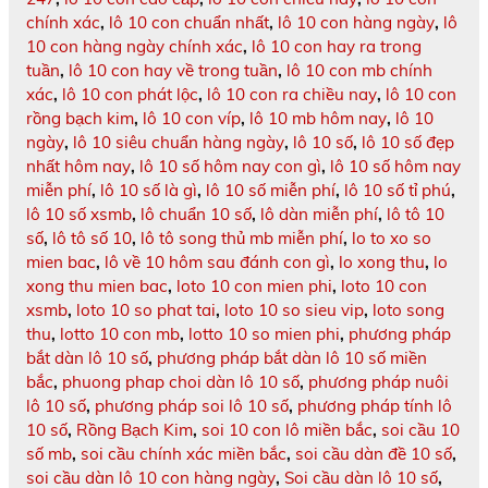
chính xác
,
lô 10 con chuẩn nhất
,
lô 10 con hàng ngày
,
lô
10 con hàng ngày chính xác
,
lô 10 con hay ra trong
tuần
,
lô 10 con hay về trong tuần
,
lô 10 con mb chính
xác
,
lô 10 con phát lộc
,
lô 10 con ra chiều nay
,
lô 10 con
rồng bạch kim
,
lô 10 con víp
,
lô 10 mb hôm nay
,
lô 10
ngày
,
lô 10 siêu chuẩn hàng ngày
,
lô 10 số
,
lô 10 số đẹp
nhất hôm nay
,
lô 10 số hôm nay con gì
,
lô 10 số hôm nay
miễn phí
,
lô 10 số là gì
,
lô 10 số miễn phí
,
lô 10 số tỉ phú
,
lô 10 số xsmb
,
lô chuẩn 10 số
,
lô dàn miễn phí
,
lô tô 10
số
,
lô tô số 10
,
lô tô song thủ mb miễn phí
,
lo to xo so
mien bac
,
lô về 10 hôm sau đánh con gì
,
lo xong thu
,
lo
xong thu mien bac
,
loto 10 con mien phi
,
loto 10 con
xsmb
,
loto 10 so phat tai
,
loto 10 so sieu vip
,
loto song
thu
,
lotto 10 con mb
,
lotto 10 so mien phi
,
phương pháp
bắt dàn lô 10 số
,
phương pháp bắt dàn lô 10 số miền
bắc
,
phuong phap choi dàn lô 10 số
,
phương pháp nuôi
lô 10 số
,
phương pháp soi lô 10 số
,
phương pháp tính lô
10 số
,
Rồng Bạch Kim
,
soi 10 con lô miền bắc
,
soi cầu 10
số mb
,
soi cầu chính xác miền bắc
,
soi cầu dàn đề 10 số
,
soi cầu dàn lô 10 con hàng ngày
,
Soi cầu dàn lô 10 số
,