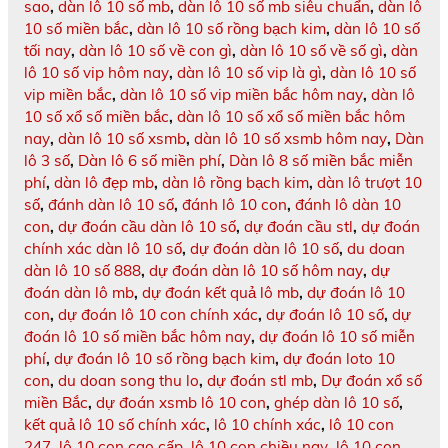
sao
,
dàn lô 10 số mb
,
dàn lô 10 số mb siêu chuẩn
,
dàn lô
10 số miền bắc
,
dàn lô 10 số rồng bạch kim
,
dàn lô 10 số
tối nay
,
dàn lô 10 số về con gì
,
dàn lô 10 số về số gì
,
dàn
lô 10 số vip hôm nay
,
dàn lô 10 số vip là gì
,
dàn lô 10 số
vip miền bắc
,
dàn lô 10 số vip miền bắc hôm nay
,
dàn lô
10 số xổ số miền bắc
,
dàn lô 10 số xổ số miền bắc hôm
nay
,
dàn lô 10 số xsmb
,
dàn lô 10 số xsmb hôm nay
,
Dàn
lô 3 số
,
Dàn lô 6 số miền phí
,
Dàn lô 8 số miền bắc miễn
phí
,
dàn lô đẹp mb
,
dàn lô rồng bạch kim
,
dàn lô trượt 10
số
,
đánh dàn lô 10 số
,
đánh lô 10 con
,
đánh lô dàn 10
con
,
dự đoán cầu dàn lô 10 số
,
dự đoán cầu stl
,
dự đoán
chính xác dàn lô 10 số
,
dự đoán dàn lô 10 số
,
du doan
dàn lô 10 số 888
,
dự đoán dàn lô 10 số hôm nay
,
dự
đoán dàn lô mb
,
dự đoán kết quả lô mb
,
dự đoán lô 10
con
,
dự đoán lô 10 con chính xác
,
dự đoán lô 10 số
,
dự
đoán lô 10 số miền bắc hôm nay
,
dự đoán lô 10 số miễn
phí
,
dự đoán lô 10 số rồng bạch kim
,
dự đoán loto 10
con
,
du doan song thu lo
,
dự đoán stl mb
,
Dự đoán xổ số
miền Bắc
,
dự đoán xsmb lô 10 con
,
ghép dàn lô 10 số
,
kết quả lô 10 số chính xác
,
lô 10 chính xác
,
lô 10 con
247
,
lô 10 con cao cấp
,
lô 10 con chiều nay
,
lô 10 con