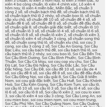
xiên 3 chuẩn, lô xiên 3 hôm nay, lô xiên 3 miền bắc, lô
xiên 4 ba càng chuẩn, lô xiên 4 chính xác, Lô xiên 4
hôm nay, lô xiên 4 miền bắc, Miền Bắc, số chuẩn 3
càng 2 số, số chuẩn bạch thủ đề, số chuẩn bạch thủ lô,
số chuẩn bạch thủ lô 2 nháy, số chuẩn bao lô, số chuẩn
cặp xỉu chủ, số chuẩn đề 10 số, số chuẩn đề 4 số, số
chuẩn đề 6 số, số chuẩn đề 8 số, số chuẩn đề đầu đuôi,
số chuẩn giải 8, số chuẩn giải đặc biệt, số chuẩn lô 10
số, số chuẩn lô 3 số, số chuẩn lô 4 số, số chuẩn lô 6 số,
số chuẩn lô 8 số, số chuẩn lô xiên 2, số chuẩn lô xiên 3,
số chuẩn lô xiên 4 số chuẩn 3 càng, số chuẩn song thủ
đề, số chuẩn song thủ lô, số chuẩn xỉu chủ, soi cau 3
cang, soi cầu 3 càng 2 số, Soi Cầu An Giang, Soi Cầu
Bạc Liêu, soi cầu bạch thủ đề, soi cầu bạch thủ lô, soi
cầu bạch thủ lô 2 nháy, soi cau bao lô, Soi Cầu Bến Tre,
Soi Cầu Bình Dương, Soi Cầu Bình Phước, Soi Cầu Bình
Thuận, Soi Cầu Cà Mau, soi cau cap xiu chu, Soi Cầu
Đà Lạt, Soi Cầu Đà Nẵng, Soi Cầu Đắc Lắc, Soi Cầu
Đắc Nông, Soi Cầu Đề, soi cầu đề 10 số, soi cầu de 4
số, soi cầu đề 6 số, soi cầu đề 8 số, soi cầu đề đầu đuôi,
Soi Cầu Đồng Nai, soi cầu giải 8, Soi Cầu Giải 8 Miền
Nam, soi cau giải đặc biệt, Soi Cầu Huế, Soi Cầu Khánh
Hoà, Soi Cầu Kiên Giang, Soi Cầu Kom Tum, soi cầu lô,
soi cầu lô 10 số, soi cầu lô 3 số, Soi cầu lô 4 số, soi cầu
lô 6 số, soi cầu lô 8 số, Soi cầu lô xiên 2, soi cau lo xien
3, soi cầu lô xiên 4 soi cầu 3 càng, Soi Cầu Long An, soi
cau mien bac, soi cau mien nam, soi cau mien trung,
Soi Cầu Phú Yên, Soi Cầu Quảng Nam, Soi Cầu Quảng