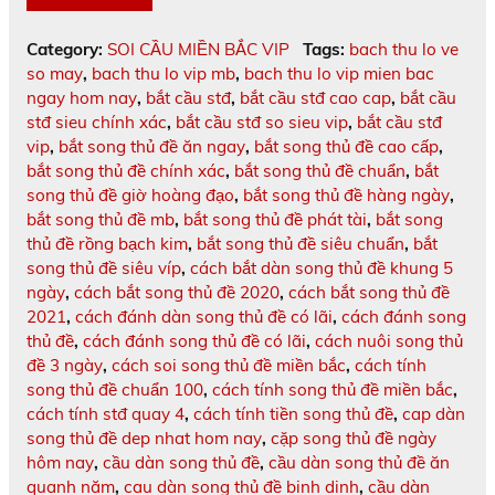
Category:
SOI CẦU MIỀN BẮC VIP
Tags:
bach thu lo ve
so may
,
bach thu lo vip mb
,
bach thu lo vip mien bac
ngay hom nay
,
bắt cầu stđ
,
bắt cầu stđ cao cap
,
bắt cầu
stđ sieu chính xác
,
bắt cầu stđ so sieu vip
,
bắt cầu stđ
vip
,
bắt song thủ đề ăn ngay
,
bắt song thủ đề cao cấp
,
bắt song thủ đề chính xác
,
bắt song thủ đề chuẩn
,
bắt
song thủ đề giờ hoàng đạo
,
bắt song thủ đề hàng ngày
,
bắt song thủ đề mb
,
bắt song thủ đề phát tài
,
bắt song
thủ đề rồng bạch kim
,
bắt song thủ đề siêu chuẩn
,
bắt
song thủ đề siêu víp
,
cách bắt dàn song thủ đề khung 5
ngày
,
cách bắt song thủ đề 2020
,
cách bắt song thủ đề
2021
,
cách đánh dàn song thủ đề có lãi
,
cách đánh song
thủ đề
,
cách đánh song thủ đề có lãi
,
cách nuôi song thủ
đề 3 ngày
,
cách soi song thủ đề miền bắc
,
cách tính
song thủ đề chuẩn 100
,
cách tính song thủ đề miền bắc
,
cách tính stđ quay 4
,
cách tính tiền song thủ đề
,
cap dàn
song thủ đề dep nhat hom nay
,
cặp song thủ đề ngày
hôm nay
,
cầu dàn song thủ đề
,
cầu dàn song thủ đề ăn
quanh năm
,
cau dàn song thủ đề binh dinh
,
cầu dàn