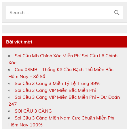
Bài viết mới
Soi Cầu Mb Chính Xác Miễn Phí Soi Cầu Lô Chính
Xác
Cau XSMB – Thống Kê Cầu Bạch Thủ Miền Bắc
Hôm Nay – Xổ Số
Soi Cầu 3 Càng 3 Miền Tỷ Lệ Trúng 99%
Soi Cầu 3 Càng VIP Miền Bắc Miễn Phí
Soi Cầu 3 Càng VIP Miền Bắc Miễn Phí – Dự Đoán
247
SOI CẦU 3 CÀNG
Soi Cầu 3 Càng Miền Nam Cực Chuẩn Miễn Phí
Hôm Nay 100%