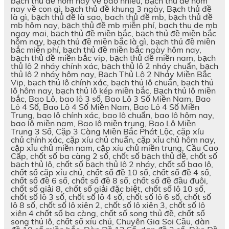
bạch thủ đề hôm nay về bao nhiêu, bạch thủ đề hôm
nay về con gì, bạch thủ đề khung 3 ngày, Bạch thủ đề
là gì, bạch thủ đề là sao, bach thủ đề mb, bạch thủ đề
mb hôm nay, bạch thủ đề mb miễn phí, bach thu de mb
ngay mai, bạch thủ đề miền bắc, bạch thủ đề miền bắc
hôm nay, bạch thủ đề miền bắc là gì, bạch thủ đề miền
bắc miễn phí, bạch thủ đề miền bắc ngày hôm nay,
bạch thủ đề miền bắc vip, bạch thủ đề miền nam, bạch
thủ lô 2 nháy chính xác, bạch thủ lô 2 nháy chuẩn, bạch
thủ lô 2 nháy hôm nay, Bạch Thủ Lô 2 Nháy Miền Bắc
Vip, bạch thủ lô chính xác, bạch thủ lô chuẩn, bạch thủ
lô hôm nay, bạch thủ lô kép miền bắc, Bạch thủ lô miền
bắc, Bao Lô, bao lô 3 số, Bao Lô 3 Số Miền Nam, Bao
Lô 4 Số, Bao Lô 4 Số Miền Nam, Bao Lô 4 Số Miền
Trung, bao lô chính xác, bao lô chuẩn, bao lô hôm nay,
bao lô miền nam, Bao lô miền trung, Bao Lô Miền
Trung 3 Số, Cặp 3 Càng Miền Bắc Phát Lộc, cặp xíu
chủ chính xác, cặp xíu chủ chuẩn, cặp xỉu chủ hôm nay,
cặp xỉu chủ miền nam, cặp xíu chủ miền trung, Cầu Cao
Cấp, chốt số ba càng 2 số, chốt số bạch thủ đề, chốt số
bạch thủ lô, chốt số bạch thủ lô 2 nháy, chốt số bao lô,
chốt số cặp xỉu chủ, chốt số đề 10 số, chốt số đề 4 số,
chốt số đề 6 số, chốt số đề 8 số, chốt số đề đầu đuôi,
chốt số giải 8, chốt số giải đặc biệt, chốt số lô 10 số,
chốt số lô 3 số, chốt số lô 4 số, chốt số lô 6 số, chốt số
lô 8 số, chốt số lô xiên 2, chốt số lô xiên 3, chốt số lô
xiên 4 chốt số ba càng, chốt số song thủ đề, chốt số
song thủ lô, chốt số xỉu chủ, Chuyên Gia Soi Cầu, dàn