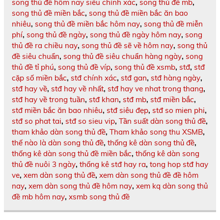
song thủ đề hôm nay siêu chính xác
,
song thủ đề mb
,
song thủ đề miền bắc
,
song thủ đề miền bắc ăn bao
nhiêu
,
song thủ đề miền bắc hôm nay
,
song thủ đề miễn
phí
,
song thủ đề ngày
,
song thủ đề ngày hôm nay
,
song
thủ đề ra chiều nay
,
song thủ đề sẽ về hôm nay
,
song thủ
đề siêu chuẩn
,
song thủ đề siêu chuẩn hàng ngày
,
song
thủ đề tỉ phú
,
song thủ đề víp
,
song thủ đề xsmb
,
stđ
,
stđ
cặp số miền bắc
,
stđ chính xác
,
stđ gan
,
stđ hàng ngày
,
stđ hay về
,
stđ hay về nhất
,
stđ hay ve nhat trong thang
,
stđ hay về trong tuần
,
stđ khan
,
stđ mb
,
stđ miền bắc
,
stđ miền bắc ăn bao nhiêu
,
stđ siêu đẹp
,
stđ so mien phi
,
stđ so phat tai
,
stđ so sieu vip
,
Tần suất dàn song thủ đề
,
tham khảo dàn song thủ đề
,
Tham khảo song thu XSMB
,
thế nào là dàn song thủ đề
,
thống kê dàn song thủ đề
,
thống kê dàn song thủ đề miền bắc
,
thống kê dàn song
thủ đề nuôi 3 ngày
,
thống kê stđ hay ra
,
tong hop stđ hay
ve
,
xem dàn song thủ đề
,
xem dàn song thủ đề đề hôm
nay
,
xem dàn song thủ đề hôm nay
,
xem kq dàn song thủ
đề mb hôm nay
,
xsmb song thủ đề