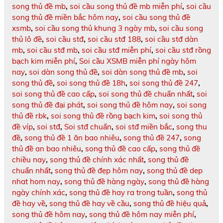
song thủ đề mb
,
soi cầu song thủ đề mb miễn phí
,
soi cầu
song thủ đề miền bắc hôm nay
,
soi cầu song thủ đề
xsmb
,
soi cầu song thủ khung 3 ngày mb
,
soi cầu song
thủ lô đề
,
soi cầu stđ
,
soi cầu stđ 188
,
soi cầu stđ dàn
mb
,
soi cầu stđ mb
,
soi cầu stđ miễn phí
,
soi cầu stđ rồng
bạch kim miễn phí
,
Soi cầu XSMB miễn phí ngày hôm
nay
,
soi dàn song thủ đề
,
soi dàn song thủ đề mb
,
soi
song thủ đề
,
soi song thủ đề 18h
,
soi song thủ đề 247
,
soi song thủ đề cao cấp
,
soi song thủ đề chuẩn nhất
,
soi
song thủ đề đại phát
,
soi song thủ đề hôm nay
,
soi song
thủ đề rbk
,
soi song thủ đề rồng bạch kim
,
soi song thủ
đề víp
,
soi stđ
,
Soi stđ chuẩn
,
soi stđ miền bắc
,
song thu
đề
,
song thủ đề 1 ăn bao nhiêu
,
song thủ đề 247
,
song
thủ đề an bao nhiêu
,
song thủ đề cao cấp
,
song thủ đề
chiều nay
,
song thủ đề chính xác nhất
,
song thủ đề
chuẩn nhất
,
song thủ đề đẹp hôm nay
,
song thủ đề dep
nhat hom nay
,
song thủ đề hàng ngày
,
song thủ đề hàng
ngày chính xác
,
song thủ đề hay ra trong tuần
,
song thủ
đề hay về
,
song thủ đề hay về cầu
,
song thủ đề hiệu quả
,
song thủ đề hôm nay
,
song thủ đề hôm nay miễn phí
,