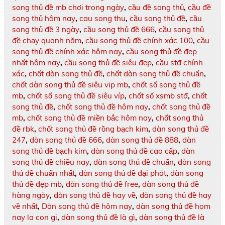
song thủ đề mb chơi trong ngày
,
cầu đề song thủ
,
cầu đề
song thủ hôm nay
,
cau song thu
,
cầu song thủ đề
,
cầu
song thủ đề 3 ngày
,
cầu song thủ đề 666
,
cầu song thủ
đề chạy quanh năm
,
cầu song thủ đề chính xác 100
,
cầu
song thủ đề chính xác hôm nay
,
cầu song thủ đề đẹp
nhất hôm nay
,
cầu song thủ đề siêu đẹp
,
cầu stđ chính
xác
,
chốt dàn song thủ đề
,
chốt dàn song thủ đề chuẩn
,
chốt dàn song thủ đề siêu vip mb
,
chốt số song thủ đề
mb
,
chốt số song thủ đề siêu víp
,
chốt số xsmb stđ
,
chốt
song thủ đề
,
chốt song thủ đề hôm nay
,
chốt song thủ đề
mb
,
chốt song thủ đề miền bắc hôm nay
,
chốt song thủ
đề rbk
,
chốt song thủ đề rồng bạch kim
,
dàn song thủ đề
247
,
dàn song thủ đề 666
,
dàn song thủ đề 888
,
dàn
song thủ đề bạch kim
,
dàn song thủ đề cao cấp
,
dàn
song thủ đề chiều nay
,
dàn song thủ đề chuẩn
,
dàn song
thủ đề chuẩn nhất
,
dàn song thủ đề đại phát
,
dàn song
thủ đề đẹp mb
,
dàn song thủ đề free
,
dàn song thủ đề
hàng ngày
,
dàn song thủ đề hay về
,
dàn song thủ đề hay
về nhất
,
Dàn song thủ đề hôm nay
,
dàn song thủ đề hom
nay la con gi
,
dàn song thủ đề là gì
,
dàn song thủ đề là