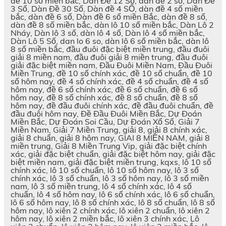
đề 10 số miền bắc, Dàn Đề 12 Số, dan đề 2 số, Dàn Đề
3 Số, Dàn Đề 30 Số, Dàn đề 4 SỐ, dàn đề 4 số miền
bắc, dàn đề 6 số, Dàn đề 6 số miền Bắc, dàn đề 8 số,
dàn đề 8 số miền bắc, dàn lô 10 số miền bắc, Dàn Lô 2
Nháy, Dàn lô 3 số, dàn lô 4 số, Dàn lô 4 số miền bắc,
Dàn Lô 5 Số, dan lo 6 so, dàn lô 6 số miền bắc, dàn lô
8 số miền bắc, đầu đuôi đặc biệt miền trung, đầu đuôi
giải 8 miền nam, đầu đuôi giải 8 miền trung, đầu đuôi
giải đặc biệt miền nam, Đầu Đuôi Miền Nam, Đầu Đuôi
Miền Trung, đề 10 số chính xác, đề 10 số chuẩn, đề 10
số hôm nay, đề 4 số chính xác, đề 4 số chuẩn, đề 4 số
hôm nay, đề 6 số chính xác, đề 6 số chuẩn, đề 6 số
hôm nay, đề 8 số chính xác, đề 8 số chuẩn, đề 8 số
hôm nay, đề đầu đuôi chính xác, đề đầu đuôi chuẩn, đề
đầu đuôi hôm nay, Đề Đầu Đuôi Miền Bắc, Dự Đoán
Miền Bắc, Dự Đoán Soi Cầu, Dự Đoán Xổ Số, Giải 7
Miền Nam, Giải 7 Miền Trung, giải 8, giải 8 chính xác,
giải 8 chuẩn, giải 8 hôm nay, GIAI 8 MIỀN NAM, giải 8
miền trung, Giải 8 Miền Trung Vip, giải đặc biệt chính
xác, giải đặc biệt chuẩn, giải đặc biệt hôm nay, giải đặc
biệt miền nam, giải đặc biệt miền trung, kqxs, lô 10 số
chính xác, lô 10 số chuẩn, lô 10 số hôm nay, lô 3 số
chính xác, lô 3 số chuẩn, lô 3 số hôm nay, lô 3 số miền
nam, lô 3 số miền trung, lô 4 số chính xác, lô 4 số
chuẩn, lô 4 số hôm nay, lô 6 số chính xác, lô 6 số chuẩn,
lô 6 số hôm nay, lô 8 số chính xác, lô 8 số chuẩn, lô 8 số
hôm nay, lô xiên 2 chính xác, lô xiên 2 chuẩn, lô xiên 2
hôm nay, lô xiên 2 miền bắc, lô xiên 3 chính xác, Lô