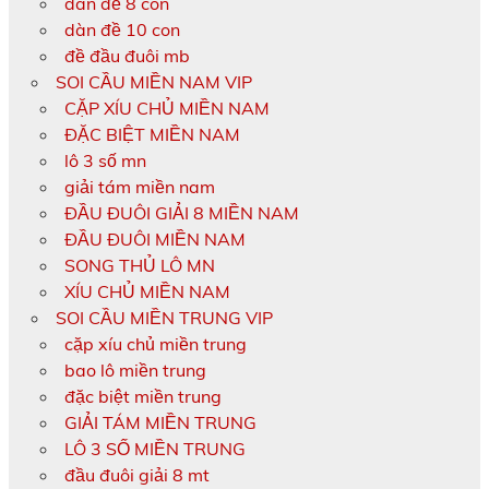
dàn đề 8 con
dàn đề 10 con
đề đầu đuôi mb
SOI CẦU MIỀN NAM VIP
CẶP XÍU CHỦ MIỀN NAM
ĐẶC BIỆT MIỀN NAM
lô 3 số mn
giải tám miền nam
ĐẦU ĐUÔI GIẢI 8 MIỀN NAM
ĐẦU ĐUÔI MIỀN NAM
SONG THỦ LÔ MN
XÍU CHỦ MIỀN NAM
SOI CẦU MIỀN TRUNG VIP
cặp xíu chủ miền trung
bao lô miền trung
đặc biệt miền trung
GIẢI TÁM MIỀN TRUNG
LÔ 3 SỐ MIỀN TRUNG
đầu đuôi giải 8 mt