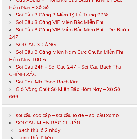
Hôm Nay – Xổ Số
Soi Cầu 3 Càng 3 Miền Tỷ Lệ Trúng 99%
Soi Cầu 3 Càng VIP Miền Bắc Miễn Phí
Soi Cầu 3 Càng VIP Miền Bắc Miễn Phí – Dự Đoán
247
SOI CẦU 3 CÀNG
Soi Cầu 3 Càng Miền Nam Cực Chuẩn Miễn Phí
Hôm Nay 100%
Soi Cầu 24h – Soi Cầu 247 – Soi Cầu Bạch Thủ
CHÍNH XÁC
Soi Cau Mb Rong Bach Kim
Giờ Vàng Chốt Số Miền Bắc Hôm Nay – Xổ Số
666
soi cầu cao cấp – soi cầu lo de – soi cầu xsmb
SOI CẦU MIỀN BẮC CHUẨN
bạch thủ lô 2 nháy
song thủ lô kép