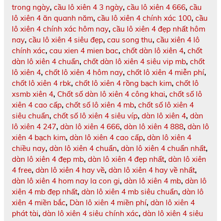
trong ngày
,
cầu lô xiên 4 3 ngày
,
cầu lô xiên 4 666
,
cầu
lô xiên 4 ăn quanh năm
,
cầu lô xiên 4 chính xác 100
,
cầu
lô xiên 4 chính xác hôm nay
,
cầu lô xiên 4 đẹp nhất hôm
nay
,
cầu lô xiên 4 siêu đẹp
,
cau song thu
,
cầu xiên 4 lô
chính xác
,
cau xien 4 mien bac
,
chốt dàn lô xiên 4
,
chốt
dàn lô xiên 4 chuẩn
,
chốt dàn lô xiên 4 siêu vip mb
,
chốt
lô xiên 4
,
chốt lô xiên 4 hôm nay
,
chốt lô xiên 4 miễn phí
,
chốt lô xiên 4 rbk
,
chốt lô xiên 4 rồng bạch kim
,
chốt lô
xsmb xiên 4
,
Chốt số dàn lô xiên 4 công khai
,
chốt số lô
xiên 4 cao cấp
,
chốt số lô xiên 4 mb
,
chốt số lô xiên 4
siêu chuẩn
,
chốt số lô xiên 4 siêu víp
,
dàn lô xiên 4
,
dàn
lô xiên 4 247
,
dàn lô xiên 4 666
,
dàn lô xiên 4 888
,
dàn lô
xiên 4 bạch kim
,
dàn lô xiên 4 cao cấp
,
dàn lô xiên 4
chiều nay
,
dàn lô xiên 4 chuẩn
,
dàn lô xiên 4 chuẩn nhất
,
dàn lô xiên 4 đẹp mb
,
dàn lô xiên 4 đẹp nhất
,
dàn lô xiên
4 free
,
dàn lô xiên 4 hay về
,
dàn lô xiên 4 hay về nhất
,
dàn lô xiên 4 hom nay la con gi
,
dàn lô xiên 4 mb
,
dàn lô
xiên 4 mb đẹp nhất
,
dàn lô xiên 4 mb siêu chuẩn
,
dàn lô
xiên 4 miền bắc
,
Dàn lô xiên 4 miền phí
,
dàn lô xiên 4
phát tài
,
dàn lô xiên 4 siêu chính xác
,
dàn lô xiên 4 siêu