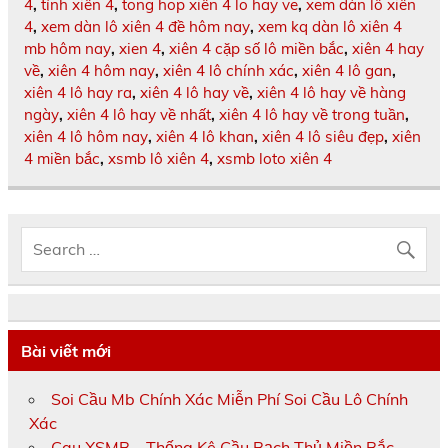
4
,
tính xiên 4
,
tong hop xiên 4 lo hay ve
,
xem dàn lô xiên
4
,
xem dàn lô xiên 4 đề hôm nay
,
xem kq dàn lô xiên 4
mb hôm nay
,
xien 4
,
xiên 4 cặp số lô miền bắc
,
xiên 4 hay
về
,
xiên 4 hôm nay
,
xiên 4 lô chính xác
,
xiên 4 lô gan
,
xiên 4 lô hay ra
,
xiên 4 lô hay về
,
xiên 4 lô hay về hàng
ngày
,
xiên 4 lô hay về nhất
,
xiên 4 lô hay về trong tuần
,
xiên 4 lô hôm nay
,
xiên 4 lô khan
,
xiên 4 lô siêu đẹp
,
xiên
4 miền bắc
,
xsmb lô xiên 4
,
xsmb loto xiên 4
Bài viết mới
Soi Cầu Mb Chính Xác Miễn Phí Soi Cầu Lô Chính
Xác
Cau XSMB – Thống Kê Cầu Bạch Thủ Miền Bắc