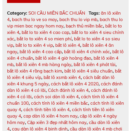
Category:
SOI CẦU MIỀN BẮC CHUẨN
Tags:
ăn lô xiên
4
,
bach thu lo ve so may
,
bach thu lo vip mb
,
bach thu lo
vip mien bac ngay hom nay
,
bạch thủ miền bắc
,
bắt lo to
xiên 4
,
bắt lo to xiên 4 cao cap
,
bắt lo to xiên 4 sieu chính
xác
,
bắt lo to xiên 4 so mien phí
,
bắt lo to xiên 4 so sieu
vip
,
bắt lo to xiên 4 vip
,
bắt lô xiên 4
,
bắt lô xiên 4 ăn
ngay
,
bắt lô xiên 4 cao cấp
,
bắt lô xiên 4 chính xác
,
bắt lô
xiên 4 chuẩn
,
bắt lô xiên 4 giờ hoàng đạo
,
bắt lô xiên 4
mb
,
bắt lô xiên 4 mb hàng ngày
,
bắt lô xiên 4 phát tài
,
bắt lô xiên 4 rồng bạch kim
,
bắt lô xiên 4 siêu chuẩn
,
bắt
lô xiên 4 siêu víp
,
bắt lô xsmb xiên 4
,
cách bắt dàn lô
xiên 4 khung 5 ngày
,
cách bắt lô xiên 4 2020
,
cách đánh
dàn lô xiên 4 có lãi
,
Cách đánh lô xiên 4
,
cách đánh lô
xiên 4 có lãi
,
cách soi dàn lô xiên 4
,
cách tính lô xiên 4
chuẩn 100
,
cách tính lô xiên 4 miền bắc
,
cách tính lô xiên
quay 4
,
cách tính tiền lô xiên 4
,
cách tính tiền lô xiên
quay 4
,
cap dàn lô xiên 4 hom nay
,
cặp lô xiên 4 ngày
hôm nay
,
Cặp xiên 3 đẹp nhất hôm nay
,
cầu dàn lô xiên
4
,
cau dàn lô xiên 4 binh dinh
,
cầu dàn lô xiên 4 mb chơi