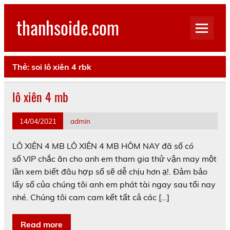
Skip
to
thanhsoide.com
content
Thẻ:
soi lô xiên 4 rbk
lô xiên 4 mb
14/04/2021
admin
LÔ XIÊN 4 MB LÔ XIÊN 4 MB HÔM NAY đã số có
số VIP chắc ăn cho anh em tham gia thử vận may một
lần xem biết đâu hợp số sẽ dễ chịu hơn ạ!. Đảm bảo
lấy số của chúng tôi anh em phát tài ngay sau tối nay
nhé. Chúng tôi cam cam kết tất cả các […]
Read more