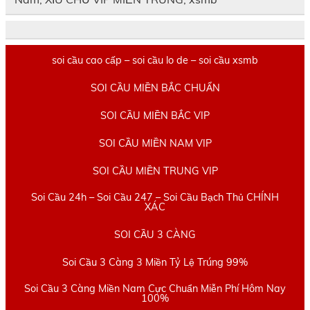
soi cầu cao cấp – soi cầu lo de – soi cầu xsmb
SOI CẦU MIỀN BẮC CHUẨN
SOI CẦU MIỀN BẮC VIP
SOI CẦU MIỀN NAM VIP
SOI CẦU MIỀN TRUNG VIP
Soi Cầu 24h – Soi Cầu 247 – Soi Cầu Bạch Thủ CHÍNH
XÁC
SOI CẦU 3 CÀNG
Soi Cầu 3 Càng 3 Miền Tỷ Lệ Trúng 99%
Soi Cầu 3 Càng Miền Nam Cực Chuẩn Miễn Phí Hôm Nay
100%