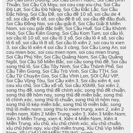
Thuận, Soi Cầu Cà Mau, soi cau cap xiu chu, Soi Cầu
Đà Lạt, Soi Cầu Đà Nẵng, Soi Cầu Đắc Lắc, Soi Cầu
Đắc Nông, Soi Cầu Đề, soi cầu đề 10 số, soi cầu de 4
số, soi cầu đề 6 số, soi cầu đề 8 số, soi cầu đề đầu đuôi,
Soi Cầu Đồng Nai, soi cầu giải 8, Soi Cầu Giải 8 Miền
Nam, soi cau giải đặc biệt, Soi Cầu Huế, Soi Cầu Khánh
Hoà, Soi Cầu Kiên Giang, Soi Cầu Kom Tum, soi cầu lô,
soi cầu lô 10 số, soi cầu lô 3 số, Soi cầu lô 4 số, soi cầu
lô 6 số, soi cầu lô 8 số, Soi cầu lô xiên 2, soi cau lo xien
3, soi cầu lô xiên 4 soi cầu 3 càng, Soi Cầu Long An, soi
cau mien bac, soi cau mien nam, soi cau mien trung,
Soi Cầu Phú Yên, Soi Cầu Quảng Nam, Soi Cầu Quảng
Ngãi, Soi Cầu Số Miền Bắc, soi cầu song thủ đề, Soi cầu
song thủ lô, Soi Cầu Tây Ninh, Soi Cầu Thành Phố, Soi
Cầu Tiền Giang, Soi Cầu Trà Vinh, Soi Cầu TTH, Soi
Cầu Từ Chuyên Gia, Soi Cầu Vĩnh Lon, SOI CẦU VIP,
Soi Cầu Vũng Tàu, Soi Cầu xiên 3, Soi cầu xiên 4, soi
cau xỉu chủ, Soi Cầu xổ số, Soi cầu XSMB, Soi xiên 2,
song thu đề, song thủ đề chính xác, song thủ đề chuẩn,
song thủ đề hôm nay, song thủ đề miền bắc, song thủ
lô chính xác, song thủ lô chuẩn, song thủ lô hôm nay,
song thủ lô kép miền bắc, song thủ lô miền bắc, song
thủ lô miền nam, song thu lo mien trung, xien 2, xiên 2
miền nam, Xiên 2 Miền Trung, xiên 3, Xiên 3 Miền Nam,
Xiên 3 Miền Trung, xien 4, Xiên 4 Miền Nam, Xiên 4
Miền Trung, xỉu chủ, xỉu chủ chính xác, xỉu chủ chuẩn,
xỉu chủ hôm nay, xíu chủ miền trung, Xíu Chủ Vip Miền
Nam, XỈU CHỦ VIP MIỀN TRUNG, xsmb