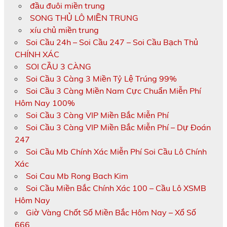
đầu đuôi miền trung
SONG THỦ LÔ MIỀN TRUNG
xíu chủ miền trung
Soi Cầu 24h – Soi Cầu 247 – Soi Cầu Bạch Thủ
CHÍNH XÁC
SOI CẦU 3 CÀNG
Soi Cầu 3 Càng 3 Miền Tỷ Lệ Trúng 99%
Soi Cầu 3 Càng Miền Nam Cực Chuẩn Miễn Phí
Hôm Nay 100%
Soi Cầu 3 Càng VIP Miền Bắc Miễn Phí
Soi Cầu 3 Càng VIP Miền Bắc Miễn Phí – Dự Đoán
247
Soi Cầu Mb Chính Xác Miễn Phí Soi Cầu Lô Chính
Xác
Soi Cau Mb Rong Bach Kim
Soi Cầu Miền Bắc Chính Xác 100 – Cầu Lô XSMB
Hôm Nay
Giờ Vàng Chốt Số Miền Bắc Hôm Nay – Xổ Số
666