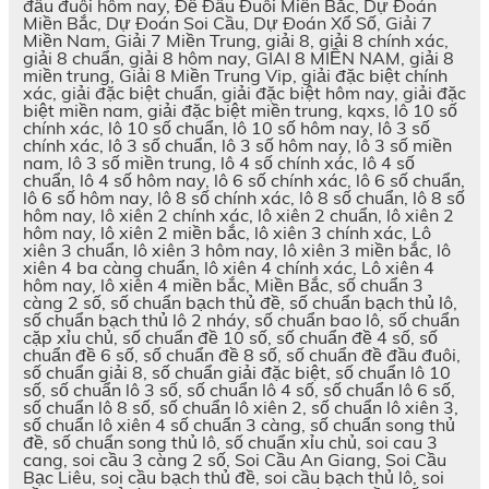
đầu đuôi hôm nay, Đề Đầu Đuôi Miền Bắc, Dự Đoán
Miền Bắc, Dự Đoán Soi Cầu, Dự Đoán Xổ Số, Giải 7
Miền Nam, Giải 7 Miền Trung, giải 8, giải 8 chính xác,
giải 8 chuẩn, giải 8 hôm nay, GIAI 8 MIỀN NAM, giải 8
miền trung, Giải 8 Miền Trung Vip, giải đặc biệt chính
xác, giải đặc biệt chuẩn, giải đặc biệt hôm nay, giải đặc
biệt miền nam, giải đặc biệt miền trung, kqxs, lô 10 số
chính xác, lô 10 số chuẩn, lô 10 số hôm nay, lô 3 số
chính xác, lô 3 số chuẩn, lô 3 số hôm nay, lô 3 số miền
nam, lô 3 số miền trung, lô 4 số chính xác, lô 4 số
chuẩn, lô 4 số hôm nay, lô 6 số chính xác, lô 6 số chuẩn,
lô 6 số hôm nay, lô 8 số chính xác, lô 8 số chuẩn, lô 8 số
hôm nay, lô xiên 2 chính xác, lô xiên 2 chuẩn, lô xiên 2
hôm nay, lô xiên 2 miền bắc, lô xiên 3 chính xác, Lô
xiên 3 chuẩn, lô xiên 3 hôm nay, lô xiên 3 miền bắc, lô
xiên 4 ba càng chuẩn, lô xiên 4 chính xác, Lô xiên 4
hôm nay, lô xiên 4 miền bắc, Miền Bắc, số chuẩn 3
càng 2 số, số chuẩn bạch thủ đề, số chuẩn bạch thủ lô,
số chuẩn bạch thủ lô 2 nháy, số chuẩn bao lô, số chuẩn
cặp xỉu chủ, số chuẩn đề 10 số, số chuẩn đề 4 số, số
chuẩn đề 6 số, số chuẩn đề 8 số, số chuẩn đề đầu đuôi,
số chuẩn giải 8, số chuẩn giải đặc biệt, số chuẩn lô 10
số, số chuẩn lô 3 số, số chuẩn lô 4 số, số chuẩn lô 6 số,
số chuẩn lô 8 số, số chuẩn lô xiên 2, số chuẩn lô xiên 3,
số chuẩn lô xiên 4 số chuẩn 3 càng, số chuẩn song thủ
đề, số chuẩn song thủ lô, số chuẩn xỉu chủ, soi cau 3
cang, soi cầu 3 càng 2 số, Soi Cầu An Giang, Soi Cầu
Bạc Liêu, soi cầu bạch thủ đề, soi cầu bạch thủ lô, soi