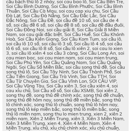
cầu bạch thủ lô 2 nháy, soi cau bao lô, Soi Cầu Bến Tre,
Soi Cầu Bình Dương, Soi Cầu Bình Phước, Soi Cầu Bình
Thuận, Soi Cầu Cà Mau, soi cau cap xiu chu, Soi Cầu
Đà Lạt, Soi Cầu Đà Nẵng, Soi Cầu Đắc Lắc, Soi Cầu
Đắc Nông, Soi Cầu Đề, soi cầu đề 10 số, soi cầu de 4
số, soi cầu đề 6 số, soi cầu đề 8 số, soi cầu đề đầu đuôi,
Soi Cầu Đồng Nai, soi cầu giải 8, Soi Cầu Giải 8 Miền
Nam, soi cau giải đặc biệt, Soi Cầu Huế, Soi Cầu Khánh
Hoà, Soi Cầu Kiên Giang, Soi Cầu Kom Tum, soi cầu lô,
soi cầu lô 10 số, soi cầu lô 3 số, Soi cầu lô 4 số, soi cầu
lô 6 số, soi cầu lô 8 số, Soi cầu lô xiên 2, soi cau lo xien
3, soi cầu lô xiên 4 soi cầu 3 càng, Soi Cầu Long An, soi
cau mien bac, soi cau mien nam, soi cau mien trung,
Soi Cầu Phú Yên, Soi Cầu Quảng Nam, Soi Cầu Quảng
Ngãi, Soi Cầu Số Miền Bắc, soi cầu song thủ đề, Soi cầu
song thủ lô, Soi Cầu Tây Ninh, Soi Cầu Thành Phố, Soi
Cầu Tiền Giang, Soi Cầu Trà Vinh, Soi Cầu TTH, Soi
Cầu Từ Chuyên Gia, Soi Cầu Vĩnh Lon, SOI CẦU VIP,
Soi Cầu Vũng Tàu, Soi Cầu xiên 3, Soi cầu xiên 4, soi
cau xỉu chủ, Soi Cầu xổ số, Soi cầu XSMB, Soi xiên 2,
song thu đề, song thủ đề chính xác, song thủ đề chuẩn,
song thủ đề hôm nay, song thủ đề miền bắc, song thủ
lô chính xác, song thủ lô chuẩn, song thủ lô hôm nay,
song thủ lô kép miền bắc, song thủ lô miền bắc, song
thủ lô miền nam, song thu lo mien trung, xien 2, xiên 2
miền nam, Xiên 2 Miền Trung, xiên 3, Xiên 3 Miền Nam,
Xiên 3 Miền Trung, xien 4, Xiên 4 Miền Nam, Xiên 4
Miền Trung, xỉu chủ, xỉu chủ chính xác, xỉu chủ chuẩn,