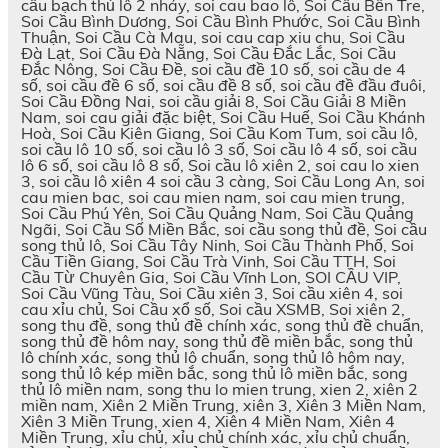
cầu bạch thủ lô 2 nháy, soi cau bao lô, Soi Cầu Bến Tre,
Soi Cầu Bình Dương, Soi Cầu Bình Phước, Soi Cầu Bình
Thuận, Soi Cầu Cà Mau, soi cau cap xiu chu, Soi Cầu
Đà Lạt, Soi Cầu Đà Nẵng, Soi Cầu Đắc Lắc, Soi Cầu
Đắc Nông, Soi Cầu Đề, soi cầu đề 10 số, soi cầu de 4
số, soi cầu đề 6 số, soi cầu đề 8 số, soi cầu đề đầu đuôi,
Soi Cầu Đồng Nai, soi cầu giải 8, Soi Cầu Giải 8 Miền
Nam, soi cau giải đặc biệt, Soi Cầu Huế, Soi Cầu Khánh
Hoà, Soi Cầu Kiên Giang, Soi Cầu Kom Tum, soi cầu lô,
soi cầu lô 10 số, soi cầu lô 3 số, Soi cầu lô 4 số, soi cầu
lô 6 số, soi cầu lô 8 số, Soi cầu lô xiên 2, soi cau lo xien
3, soi cầu lô xiên 4 soi cầu 3 càng, Soi Cầu Long An, soi
cau mien bac, soi cau mien nam, soi cau mien trung,
Soi Cầu Phú Yên, Soi Cầu Quảng Nam, Soi Cầu Quảng
Ngãi, Soi Cầu Số Miền Bắc, soi cầu song thủ đề, Soi cầu
song thủ lô, Soi Cầu Tây Ninh, Soi Cầu Thành Phố, Soi
Cầu Tiền Giang, Soi Cầu Trà Vinh, Soi Cầu TTH, Soi
Cầu Từ Chuyên Gia, Soi Cầu Vĩnh Lon, SOI CẦU VIP,
Soi Cầu Vũng Tàu, Soi Cầu xiên 3, Soi cầu xiên 4, soi
cau xỉu chủ, Soi Cầu xổ số, Soi cầu XSMB, Soi xiên 2,
song thu đề, song thủ đề chính xác, song thủ đề chuẩn,
song thủ đề hôm nay, song thủ đề miền bắc, song thủ
lô chính xác, song thủ lô chuẩn, song thủ lô hôm nay,
song thủ lô kép miền bắc, song thủ lô miền bắc, song
thủ lô miền nam, song thu lo mien trung, xien 2, xiên 2
miền nam, Xiên 2 Miền Trung, xiên 3, Xiên 3 Miền Nam,
Xiên 3 Miền Trung, xien 4, Xiên 4 Miền Nam, Xiên 4
Miền Trung, xỉu chủ, xỉu chủ chính xác, xỉu chủ chuẩn,