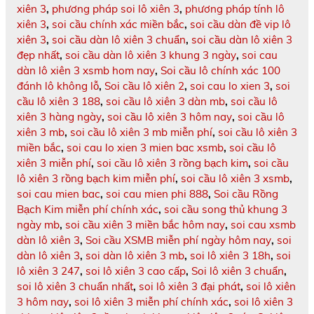
xiên 3
,
phương pháp soi lô xiên 3
,
phương pháp tính lô
xiên 3
,
soi cầu chính xác miền bắc
,
soi cầu dàn đề vip lô
xiên 3
,
soi cầu dàn lô xiên 3 chuẩn
,
soi cầu dàn lô xiên 3
đẹp nhất
,
soi cầu dàn lô xiên 3 khung 3 ngày
,
soi cau
dàn lô xiên 3 xsmb hom nay
,
Soi cầu lô chính xác 100
đánh lô không lỗ
,
Soi cầu lô xiên 2
,
soi cau lo xien 3
,
soi
cầu lô xiên 3 188
,
soi cầu lô xiên 3 dàn mb
,
soi cầu lô
xiên 3 hàng ngày
,
soi cầu lô xiên 3 hôm nay
,
soi cầu lô
xiên 3 mb
,
soi cầu lô xiên 3 mb miễn phí
,
soi cầu lô xiên 3
miền bắc
,
soi cau lo xien 3 mien bac xsmb
,
soi cầu lô
xiên 3 miễn phí
,
soi cầu lô xiên 3 rồng bạch kim
,
soi cầu
lô xiên 3 rồng bạch kim miễn phí
,
soi cầu lô xiên 3 xsmb
,
soi cau mien bac
,
soi cau mien phi 888
,
Soi cầu Rồng
Bạch Kim miễn phí chính xác
,
soi cầu song thủ khung 3
ngày mb
,
soi cầu xiên 3 miền bắc hôm nay
,
soi cau xsmb
dàn lô xiên 3
,
Soi cầu XSMB miễn phí ngày hôm nay
,
soi
dàn lô xiên 3
,
soi dàn lô xiên 3 mb
,
soi lô xiên 3 18h
,
soi
lô xiên 3 247
,
soi lô xiên 3 cao cấp
,
Soi lô xiên 3 chuẩn
,
soi lô xiên 3 chuẩn nhất
,
soi lô xiên 3 đại phát
,
soi lô xiên
3 hôm nay
,
soi lô xiên 3 miễn phí chính xác
,
soi lô xiên 3