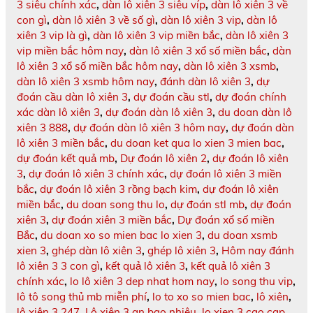
3 siêu chính xác
,
dàn lô xiên 3 siêu víp
,
dàn lô xiên 3 về
con gì
,
dàn lô xiên 3 về số gì
,
dàn lô xiên 3 vip
,
dàn lô
xiên 3 vip là gì
,
dàn lô xiên 3 vip miền bắc
,
dàn lô xiên 3
vip miền bắc hôm nay
,
dàn lô xiên 3 xổ số miền bắc
,
dàn
lô xiên 3 xổ số miền bắc hôm nay
,
dàn lô xiên 3 xsmb
,
dàn lô xiên 3 xsmb hôm nay
,
đánh dàn lô xiên 3
,
dự
đoán cầu dàn lô xiên 3
,
dự đoán cầu stl
,
dự đoán chính
xác dàn lô xiên 3
,
dự đoán dàn lô xiên 3
,
du doan dàn lô
xiên 3 888
,
dự đoán dàn lô xiên 3 hôm nay
,
dự đoán dàn
lô xiên 3 miền bắc
,
du doan ket qua lo xien 3 mien bac
,
dự đoán kết quả mb
,
Dự đoán lô xiên 2
,
dự đoán lô xiên
3
,
dự đoán lô xiên 3 chính xác
,
dự đoán lô xiên 3 miền
bắc
,
dự đoán lô xiên 3 rồng bạch kim
,
dự đoán lô xiên
miền bắc
,
du doan song thu lo
,
dự đoán stl mb
,
dự đoán
xiên 3
,
dự đoán xiên 3 miền bắc
,
Dự đoán xổ số miền
Bắc
,
du doan xo so mien bac lo xien 3
,
du doan xsmb
xien 3
,
ghép dàn lô xiên 3
,
ghép lô xiên 3
,
Hôm nay đánh
lô xiên 3 3 con gì
,
kết quả lô xiên 3
,
kết quả lô xiên 3
chính xác
,
lo lô xiên 3 dep nhat hom nay
,
lo song thu vip
,
lô tô song thủ mb miễn phí
,
lo to xo so mien bac
,
lô xiên
,
lô xiên 3 247
,
Lô xiên 3 an bao nhiêu
,
lo xien 3 cao cap
,