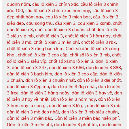
quanh năm
,
cầu lô xiên 3 chính xác
,
cầu lô xiên 3 chính
xác 100
,
cầu lô xiên 3 chính xác hôm nay
,
cầu lô xiên 3
đẹp nhất hôm nay
,
cau lô xiên 3 mien bac
,
cầu lô xiên 3
siêu đẹp
,
cau song thu
,
cầu xiên 3
,
cau xien 3 xsmb
,
chốt
dàn lô xiên 3
,
chốt dàn lô xiên 3 chuẩn
,
chốt dàn lô xiên
3 siêu vip mb
,
chốt lô xiên 3
,
chốt lô xiên 3 hôm nay
,
chốt
lô xiên 3 mb
,
chốt lô xiên 3 miễn phí
,
chốt lô xiên 3 rbk
,
chốt lô xiên 3 rồng bạch kim
,
Chốt số dàn lô xiên 3 công
khai
,
chốt số lô xiên 3 cao cấp
,
chốt số lô xiên 3 mb
,
chốt
số lô xiên 3 siêu víp
,
chốt số xsmb lô xiên 3
,
dàn lô xiên
3
,
dàn lô xiên 3 247
,
dàn lô xiên 3 666
,
dàn lô xiên 3 888
,
dàn lô xiên 3 bạch kim
,
dàn lô xiên 3 cao cấp
,
dàn lô xiên
3 chuẩn
,
dàn lô xiên 3 chuẩn nhất
,
dàn lô xiên 3 đại phát
,
dàn lô xiên 3 đẹp mb
,
dàn lô xiên 3 đẹp nhất
,
dàn lô xiên
3 free
,
dàn lô xiên 3 hàng ngày
,
dàn lô xiên 3 hay về
,
dàn
lô xiên 3 hay về nhất
,
Dàn lô xiên 3 hôm nay
,
dàn lô xiên
3 hom nay la con gi
,
dàn lô xiên 3 là gì
,
dàn lô xiên 3 mb
,
dàn lô xiên 3 mb đẹp nhất
,
dàn lô xiên 3 mb siêu chuẩn
,
dàn lô xiên 3 miền bắc
,
Dàn lô xiên 3 miền bắc miễn phí
,
Dàn lô xiên 3 miền phí
,
dàn lô xiên 3 phát tài
,
dàn lô xiên