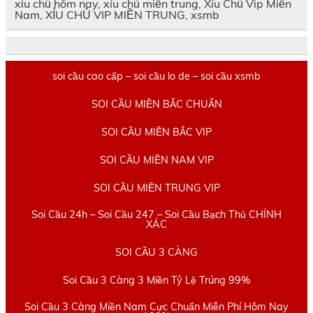
xỉu chủ hôm nay, xíu chủ miền trung, Xíu Chủ Vip Miền
Nam, XỈU CHỦ VIP MIỀN TRUNG, xsmb
soi cầu cao cấp – soi cầu lo de – soi cầu xsmb
SOI CẦU MIỀN BẮC CHUẨN
SOI CẦU MIỀN BẮC VIP
SOI CẦU MIỀN NAM VIP
SOI CẦU MIỀN TRUNG VIP
Soi Cầu 24h – Soi Cầu 247 – Soi Cầu Bạch Thủ CHÍNH
XÁC
SOI CẦU 3 CÀNG
Soi Cầu 3 Càng 3 Miền Tỷ Lệ Trúng 99%
Soi Cầu 3 Càng Miền Nam Cực Chuẩn Miễn Phí Hôm Nay