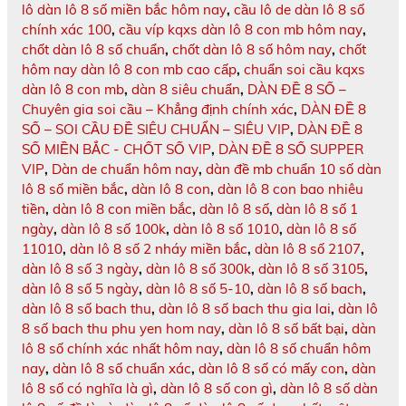
lô dàn lô 8 số miền bắc hôm nay
,
cầu lô de dàn lô 8 số
chính xác 100
,
cầu víp kqxs dàn lô 8 con mb hôm nay
,
chốt dàn lô 8 số chuẩn
,
chốt dàn lô 8 số hôm nay
,
chốt
hôm nay dàn lô 8 con mb cao cấp
,
chuẩn soi cầu kqxs
dàn lô 8 con mb
,
dàn 8 siêu chuẩn
,
DÀN ĐỀ 8 SỐ –
Chuyên gia soi cầu – Khẳng định chính xác
,
DÀN ĐỀ 8
SỐ – SOI CẦU ĐỀ SIÊU CHUẨN – SIÊU VIP
,
DÀN ĐỀ 8
SỐ MIỀN BẮC - CHỐT SỐ VIP
,
DÀN ĐỀ 8 SỐ SUPPER
VIP
,
Dàn de chuẩn hôm nay
,
dàn đề mb chuẩn 10 số dàn
lô 8 số miền bắc
,
dàn lô 8 con
,
dàn lô 8 con bao nhiêu
tiền
,
dàn lô 8 con miền bắc
,
dàn lô 8 số
,
dàn lô 8 số 1
ngày
,
dàn lô 8 số 100k
,
dàn lô 8 số 1010
,
dàn lô 8 số
11010
,
dàn lô 8 số 2 nháy miền bắc
,
dàn lô 8 số 2107
,
dàn lô 8 số 3 ngày
,
dàn lô 8 số 300k
,
dàn lô 8 số 3105
,
dàn lô 8 số 5 ngày
,
dàn lô 8 số 5-10
,
dàn lô 8 số bach
,
dàn lô 8 số bach thu
,
dàn lô 8 số bach thu gia lai
,
dàn lô
8 số bach thu phu yen hom nay
,
dàn lô 8 số bất bại
,
dàn
lô 8 số chính xác nhất hôm nay
,
dàn lô 8 số chuẩn hôm
nay
,
dàn lô 8 số chuẩn xác
,
dàn lô 8 số có mấy con
,
dàn
lô 8 số có nghĩa là gì
,
dàn lô 8 số con gì
,
dàn lô 8 số dàn