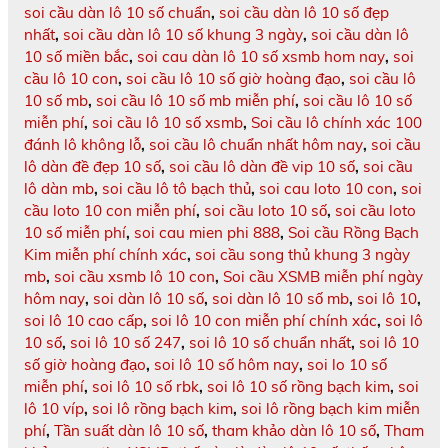
soi cầu dàn lô 10 số chuẩn
,
soi cầu dàn lô 10 số đẹp
nhất
,
soi cầu dàn lô 10 số khung 3 ngày
,
soi cầu dàn lô
10 số miền bắc
,
soi cau dàn lô 10 số xsmb hom nay
,
soi
cầu lô 10 con
,
soi cầu lô 10 số giờ hoàng đạo
,
soi cầu lô
10 số mb
,
soi cầu lô 10 số mb miễn phí
,
soi cầu lô 10 số
miễn phí
,
soi cầu lô 10 số xsmb
,
Soi cầu lô chính xác 100
đánh lô không lỗ
,
soi cầu lô chuẩn nhất hôm nay
,
soi cầu
lô dàn đề đẹp 10 số
,
soi cầu lô dàn đề vip 10 số
,
soi cầu
lô dàn mb
,
soi cầu lô tô bạch thủ
,
soi cau loto 10 con
,
soi
cầu loto 10 con miễn phí
,
soi cầu loto 10 số
,
soi cầu loto
10 số miễn phí
,
soi cau mien phi 888
,
Soi cầu Rồng Bạch
Kim miễn phí chính xác
,
soi cầu song thủ khung 3 ngày
mb
,
soi cầu xsmb lô 10 con
,
Soi cầu XSMB miễn phí ngày
hôm nay
,
soi dàn lô 10 số
,
soi dàn lô 10 số mb
,
soi lô 10
,
soi lô 10 cao cấp
,
soi lô 10 con miễn phí chính xác
,
soi lô
10 số
,
soi lô 10 số 247
,
soi lô 10 số chuẩn nhất
,
soi lô 10
số giờ hoàng đạo
,
soi lô 10 số hôm nay
,
soi lo 10 số
miễn phí
,
soi lô 10 số rbk
,
soi lô 10 số rồng bạch kim
,
soi
lô 10 víp
,
soi lô rồng bạch kim
,
soi lô rồng bạch kim miễn
phí
,
Tần suất dàn lô 10 số
,
tham khảo dàn lô 10 số
,
Tham