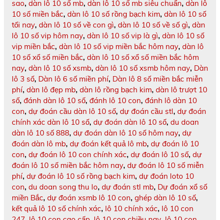
sao
,
dàn lô 10 số mb
,
dàn lô 10 số mb siêu chuẩn
,
dàn lô
10 số miền bắc
,
dàn lô 10 số rồng bạch kim
,
dàn lô 10 số
tối nay
,
dàn lô 10 số về con gì
,
dàn lô 10 số về số gì
,
dàn
lô 10 số vip hôm nay
,
dàn lô 10 số vip là gì
,
dàn lô 10 số
vip miền bắc
,
dàn lô 10 số vip miền bắc hôm nay
,
dàn lô
10 số xổ số miền bắc
,
dàn lô 10 số xổ số miền bắc hôm
nay
,
dàn lô 10 số xsmb
,
dàn lô 10 số xsmb hôm nay
,
Dàn
lô 3 số
,
Dàn lô 6 số miền phí
,
Dàn lô 8 số miền bắc miễn
phí
,
dàn lô đẹp mb
,
dàn lô rồng bạch kim
,
dàn lô trượt 10
số
,
đánh dàn lô 10 số
,
đánh lô 10 con
,
đánh lô dàn 10
con
,
dự đoán cầu dàn lô 10 số
,
dự đoán cầu stl
,
dự đoán
chính xác dàn lô 10 số
,
dự đoán dàn lô 10 số
,
du doan
dàn lô 10 số 888
,
dự đoán dàn lô 10 số hôm nay
,
dự
đoán dàn lô mb
,
dự đoán kết quả lô mb
,
dự đoán lô 10
con
,
dự đoán lô 10 con chính xác
,
dự đoán lô 10 số
,
dự
đoán lô 10 số miền bắc hôm nay
,
dự đoán lô 10 số miễn
phí
,
dự đoán lô 10 số rồng bạch kim
,
dự đoán loto 10
con
,
du doan song thu lo
,
dự đoán stl mb
,
Dự đoán xổ số
miền Bắc
,
dự đoán xsmb lô 10 con
,
ghép dàn lô 10 số
,
kết quả lô 10 số chính xác
,
lô 10 chính xác
,
lô 10 con
247
,
lô 10 con cao cấp
,
lô 10 con chiều nay
,
lô 10 con