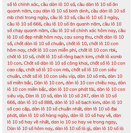
số lô chính xác
,
cầu dàn lô 10 số
,
cầu dàn lô 10 số ăn
quanh năm
,
cau dàn lô 10 số binh dinh
,
cầu dàn lô 10 số
mb chơi trong ngày
,
cầu lô 10 số
,
cầu lô 10 số 3 ngày
,
cầu lô 10 số 666
,
cầu lô 10 số ăn quanh năm
,
cầu lô 10
số chạy quanh năm
,
cầu lô 10 số chính xác hôm nay
,
cầu
lô 10 số đẹp nhất hôm nay
,
cau song thu
,
chốt dàn lô 10
số
,
chốt dàn lô 10 số chuẩn
,
chốt lô 10
,
chốt lô 10 con
hôm nay
,
chốt lô 10 con miễn phí
,
chốt lô 10 con rbk
,
chốt lô 10 số
,
chốt lô 10 số rồng bạch kim
,
chốt lô xsmb
10 con
,
Chốt số dàn lô 10 số công khai
,
chốt số lô 10 con
cao cấp
,
chốt số lô 10 con mb
,
chốt số lô 10 con siêu
chuẩn
,
chốt số lô 10 con siêu víp
,
dàn 10 số mb
,
dàn 10
số miền bắc
,
Dàn lô 10 con
,
dàn lô 10 con chiều nay
,
dàn
lô 10 con miền bắc
,
dàn lô 10 con phát tài
,
dàn lô 10 con
siêu víp
,
Dàn lô 10 số
,
dàn lô 10 số 247
,
dàn lô 10 số
666
,
dàn lô 10 số 888
,
dàn lô 10 số bạch kim
,
dàn lô 10
số cao cấp
,
dàn lô 10 số chuẩn nhất
,
dàn lô 10 số đại
phát
,
dàn lô 10 số hàng ngày
,
dàn lô 10 số hay về
,
dàn
lô 10 số hay về nhất
,
dan lo 10 so hay ve trong ngay
,
Dàn lô 10 số hôm nay
,
dàn lô 10 số là gì
,
dàn lô 10 số là