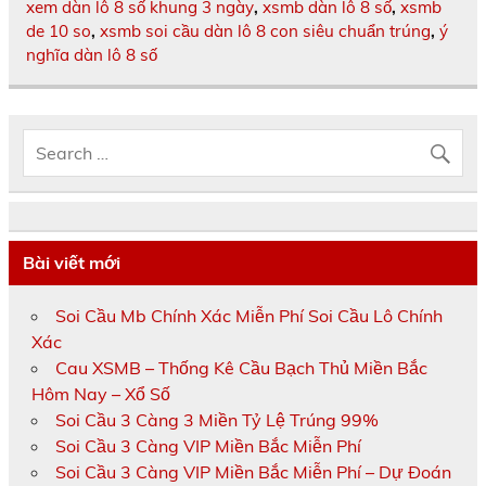
xem dàn lô 8 số khung 3 ngày
,
xsmb dàn lô 8 số
,
xsmb
de 10 so
,
xsmb soi cầu dàn lô 8 con siêu chuẩn trúng
,
ý
nghĩa dàn lô 8 số
Bài viết mới
Soi Cầu Mb Chính Xác Miễn Phí Soi Cầu Lô Chính
Xác
Cau XSMB – Thống Kê Cầu Bạch Thủ Miền Bắc
Hôm Nay – Xổ Số
Soi Cầu 3 Càng 3 Miền Tỷ Lệ Trúng 99%
Soi Cầu 3 Càng VIP Miền Bắc Miễn Phí
Soi Cầu 3 Càng VIP Miền Bắc Miễn Phí – Dự Đoán