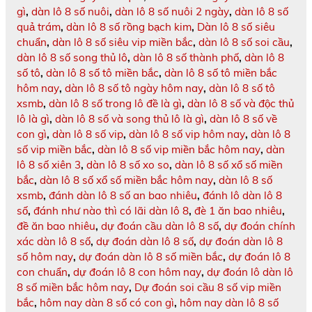
gì
,
dàn lô 8 số nuôi
,
dàn lô 8 số nuôi 2 ngày
,
dàn lô 8 số
quả trám
,
dàn lô 8 số rồng bạch kim
,
Dàn lô 8 số siêu
chuẩn
,
dàn lô 8 số siêu vip miền bắc
,
dàn lô 8 số soi cầu
,
dàn lô 8 số song thủ lô
,
dàn lô 8 số thành phố
,
dàn lô 8
số tô
,
dàn lô 8 số tô miền bắc
,
dàn lô 8 số tô miền bắc
hôm nay
,
dàn lô 8 số tô ngày hôm nay
,
dàn lô 8 số tô
xsmb
,
dàn lô 8 số trong lô đề là gì
,
dàn lô 8 số và độc thủ
lô là gì
,
dàn lô 8 số và song thủ lô là gì
,
dàn lô 8 số về
con gì
,
dàn lô 8 số vip
,
dàn lô 8 số vip hôm nay
,
dàn lô 8
số vip miền bắc
,
dàn lô 8 số vip miền bắc hôm nay
,
dàn
lô 8 số xiên 3
,
dàn lô 8 số xo so
,
dàn lô 8 số xổ số miền
bắc
,
dàn lô 8 số xổ số miền bắc hôm nay
,
dàn lô 8 số
xsmb
,
đánh dàn lô 8 số an bao nhiêu
,
đánh lô dàn lô 8
số
,
đánh như nào thì có lãi dàn lô 8
,
đè 1 ăn bao nhiêu
,
đề ăn bao nhiêu
,
dự đoán cầu dàn lô 8 số
,
dự đoán chính
xác dàn lô 8 số
,
dự đoán dàn lô 8 số
,
dự đoán dàn lô 8
số hôm nay
,
dự đoán dàn lô 8 số miền bắc
,
dự đoán lô 8
con chuẩn
,
dự đoán lô 8 con hôm nay
,
dự đoán lô dàn lô
8 số miền bắc hôm nay
,
Dự đoán soi cầu 8 số vip miền
bắc
,
hôm nay dàn 8 số có con gì
,
hôm nay dàn lô 8 số