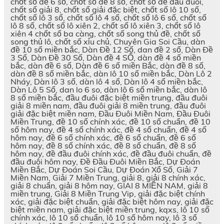
chốt số đề 6 số, chốt số đề 8 số, chốt số đề đầu đuôi,
chốt số giải 8, chốt số giải đặc biệt, chốt số lô 10 số,
chốt số lô 3 số, chốt số lô 4 số, chốt số lô 6 số, chốt số
lô 8 số, chốt số lô xiên 2, chốt số lô xiên 3, chốt số lô
xiên 4 chốt số ba càng, chốt số song thủ đề, chốt số
song thủ lô, chốt số xỉu chủ, Chuyên Gia Soi Cầu, dàn
đề 10 số miền bắc, Dàn Đề 12 Số, dan đề 2 số, Dàn Đề
3 Số, Dàn Đề 30 Số, Dàn đề 4 SỐ, dàn đề 4 số miền
bắc, dàn đề 6 số, Dàn đề 6 số miền Bắc, dàn đề 8 số,
dàn đề 8 số miền bắc, dàn lô 10 số miền bắc, Dàn Lô 2
Nháy, Dàn lô 3 số, dàn lô 4 số, Dàn lô 4 số miền bắc,
Dàn Lô 5 Số, dan lo 6 so, dàn lô 6 số miền bắc, dàn lô
8 số miền bắc, đầu đuôi đặc biệt miền trung, đầu đuôi
giải 8 miền nam, đầu đuôi giải 8 miền trung, đầu đuôi
giải đặc biệt miền nam, Đầu Đuôi Miền Nam, Đầu Đuôi
Miền Trung, đề 10 số chính xác, đề 10 số chuẩn, đề 10
số hôm nay, đề 4 số chính xác, đề 4 số chuẩn, đề 4 số
hôm nay, đề 6 số chính xác, đề 6 số chuẩn, đề 6 số
hôm nay, đề 8 số chính xác, đề 8 số chuẩn, đề 8 số
hôm nay, đề đầu đuôi chính xác, đề đầu đuôi chuẩn, đề
đầu đuôi hôm nay, Đề Đầu Đuôi Miền Bắc, Dự Đoán
Miền Bắc, Dự Đoán Soi Cầu, Dự Đoán Xổ Số, Giải 7
Miền Nam, Giải 7 Miền Trung, giải 8, giải 8 chính xác,
giải 8 chuẩn, giải 8 hôm nay, GIAI 8 MIỀN NAM, giải 8
miền trung, Giải 8 Miền Trung Vip, giải đặc biệt chính
xác, giải đặc biệt chuẩn, giải đặc biệt hôm nay, giải đặc
biệt miền nam, giải đặc biệt miền trung, kqxs, lô 10 số
chính xác, lô 10 số chuẩn, lô 10 số hôm nay, lô 3 số