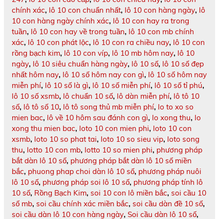
chính xác
,
lô 10 con chuẩn nhất
,
lô 10 con hàng ngày
,
lô
10 con hàng ngày chính xác
,
lô 10 con hay ra trong
tuần
,
lô 10 con hay về trong tuần
,
lô 10 con mb chính
xác
,
lô 10 con phát lộc
,
lô 10 con ra chiều nay
,
lô 10 con
rồng bạch kim
,
lô 10 con víp
,
lô 10 mb hôm nay
,
lô 10
ngày
,
lô 10 siêu chuẩn hàng ngày
,
lô 10 số
,
lô 10 số đẹp
nhất hôm nay
,
lô 10 số hôm nay con gì
,
lô 10 số hôm nay
miễn phí
,
lô 10 số là gì
,
lô 10 số miễn phí
,
lô 10 số tỉ phú
,
lô 10 số xsmb
,
lô chuẩn 10 số
,
lô dàn miễn phí
,
lô tô 10
số
,
lô tô số 10
,
lô tô song thủ mb miễn phí
,
lo to xo so
mien bac
,
lô về 10 hôm sau đánh con gì
,
lo xong thu
,
lo
xong thu mien bac
,
loto 10 con mien phi
,
loto 10 con
xsmb
,
loto 10 so phat tai
,
loto 10 so sieu vip
,
loto song
thu
,
lotto 10 con mb
,
lotto 10 so mien phi
,
phương pháp
bắt dàn lô 10 số
,
phương pháp bắt dàn lô 10 số miền
bắc
,
phuong phap choi dàn lô 10 số
,
phương pháp nuôi
lô 10 số
,
phương pháp soi lô 10 số
,
phương pháp tính lô
10 số
,
Rồng Bạch Kim
,
soi 10 con lô miền bắc
,
soi cầu 10
số mb
,
soi cầu chính xác miền bắc
,
soi cầu dàn đề 10 số
,
soi cầu dàn lô 10 con hàng ngày
,
Soi cầu dàn lô 10 số
,