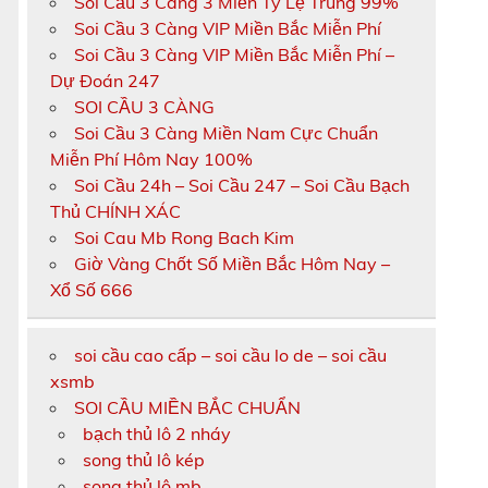
Soi Cầu 3 Càng 3 Miền Tỷ Lệ Trúng 99%
Soi Cầu 3 Càng VIP Miền Bắc Miễn Phí
Soi Cầu 3 Càng VIP Miền Bắc Miễn Phí –
Dự Đoán 247
SOI CẦU 3 CÀNG
Soi Cầu 3 Càng Miền Nam Cực Chuẩn
Miễn Phí Hôm Nay 100%
Soi Cầu 24h – Soi Cầu 247 – Soi Cầu Bạch
Thủ CHÍNH XÁC
Soi Cau Mb Rong Bach Kim
Giờ Vàng Chốt Số Miền Bắc Hôm Nay –
Xổ Số 666
soi cầu cao cấp – soi cầu lo de – soi cầu
xsmb
SOI CẦU MIỀN BẮC CHUẨN
bạch thủ lô 2 nháy
song thủ lô kép
song thủ lô mb