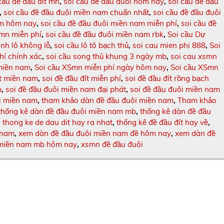
cầu đề đầu đít mn
,
soi cầu đề đầu đuôi hôm nay
,
soi cầu đề đầu
,
soi cầu đề đầu đuôi miền nam chuẩn nhất
,
soi cầu đề đầu đuôi
am hôm nay
,
soi cầu đề đầu đuôi miền nam miễn phí
,
soi cầu đề
 mn miễn phí
,
soi cầu đề đầu đuôi miền nam rbk
,
Soi cầu Dự
ánh lô không lỗ
,
soi cầu lô tô bạch thủ
,
soi cau mien phi 888
,
Soi
hí chính xác
,
soi cầu song thủ khung 3 ngày mb
,
soi cau xsmn
 miền nam
,
Soi cầu XSmn miễn phí ngày hôm nay
,
Soi cầu XSmn
ít miền nam
,
soi đề đầu đít miễn phí
,
soi đề đầu đít rồng bạch
m
,
soi đề đầu đuôi miền nam đại phát
,
soi đề đầu đuôi miền nam
i miền nam
,
tham khảo dàn đề đầu đuôi miền nam
,
Tham khảo
thống kê dàn đề đầu đuôi miền nam mb
,
thống kê dàn đề đầu
,
thong ke de dau dit hay ra nhat
,
thống kê đề đầu đít hay về
,
 nam
,
xem dàn đề đầu đuôi miền nam đề hôm nay
,
xem dàn đề
 miền nam mb hôm nay
,
xsmn đề đầu đuôi