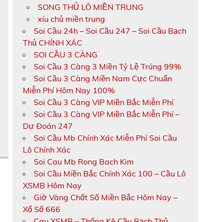
SONG THỦ LÔ MIỀN TRUNG
xíu chủ miền trung
Soi Cầu 24h – Soi Cầu 247 – Soi Cầu Bạch
Thủ CHÍNH XÁC
SOI CẦU 3 CÀNG
Soi Cầu 3 Càng 3 Miền Tỷ Lệ Trúng 99%
Soi Cầu 3 Càng Miền Nam Cực Chuẩn
Miễn Phí Hôm Nay 100%
Soi Cầu 3 Càng VIP Miền Bắc Miễn Phí
Soi Cầu 3 Càng VIP Miền Bắc Miễn Phí –
Dự Đoán 247
Soi Cầu Mb Chính Xác Miễn Phí Soi Cầu
Lô Chính Xác
Soi Cau Mb Rong Bach Kim
Soi Cầu Miền Bắc Chính Xác 100 – Cầu Lô
XSMB Hôm Nay
Giờ Vàng Chốt Số Miền Bắc Hôm Nay –
Xổ Số 666
Cau XSMB – Thống Kê Cầu Bạch Thủ