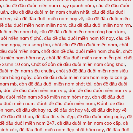
p
,
cầu đề đầu đuôi miền nam chạy quanh năm
,
cầu đề đầu đuôi
huẩn
,
cầu đề đầu đuôi miền nam chuẩn nhất
,
cầu đề đầu đuôi
m free
,
cầu đề đầu đuôi miền nam hay về
,
cầu đề đầu đuôi miền
đề đầu đuôi miền nam miền nam
,
cầu đề đầu đuôi miền nam mn
,
đuôi miền nam rbk
,
cầu đề đầu đuôi miền nam rồng bạch kim
,
đuôi miền nam tỉ phú
,
cầu đề đầu đuôi miền nam tối nay
,
cầu đề
trong ngay
,
cau song thu
,
chốt cầu đề đầu đuôi miền nam
,
chốt
 đầu đuôi miền nam
,
chốt dàn đề đầu đuôi miền nam chuẩn
,
chốt
uôi miền nam hôm nay
,
chốt đề đầu đuôi miền nam miễn phí
,
chốt
lô xsmn 10 con
,
Chốt số dàn đề đầu đuôi miền nam công khai
,
 đuôi miền nam siêu chuẩn
,
chốt số đề đầu đuôi miền nam siêu
 nam hàng ngày
,
dàn đề đầu đuôi miền nam hom nay la con gi
,
n nam mb
,
dàn đề đầu đuôi miền nam phát tài
,
dàn đề đầu đuôi
ì
,
dàn đề đầu đuôi miền nam vip
,
dàn đề đầu đuôi miền nam vip
đầu đuôi miền nam xổ số miền nam hôm nay
,
dàn đề đầu đuôi
u đuôi miền nam
,
đánh đề đầu đuôi miền nam
,
Đánh de đầu
iền nam
,
đề đầu đít hay ra
,
đề đầu đít hay về
,
đề đầu đít hay về
,
đề đầu đít khan
,
đề đầu đít siêu đẹp
,
đề đầu đuôi hàng ngày
,
đề
đề đầu đuôi miền nam 247
,
đề đầu đuôi miền nam cao cấp
,
đề
hính xác
,
đề đầu đuôi miền nam đẹp nhất hôm nay
,
đề đầu đuôi