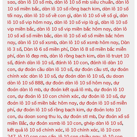
sao
,
dàn lô 10 số mb
,
dàn lô 10 số mb siêu chuẩn
,
dàn lô
10 số miền bắc
,
dàn lô 10 số rồng bạch kim
,
dàn lô 10 số
tối nay
,
dàn lô 10 số về con gì
,
dàn lô 10 số về số gì
,
dàn
lô 10 số vip hôm nay
,
dàn lô 10 số vip là gì
,
dàn lô 10 số
vip miền bắc
,
dàn lô 10 số vip miền bắc hôm nay
,
dàn lô
10 số xổ số miền bắc
,
dàn lô 10 số xổ số miền bắc hôm
nay
,
dàn lô 10 số xsmb
,
dàn lô 10 số xsmb hôm nay
,
Dàn
lô 3 số
,
Dàn lô 6 số miền phí
,
Dàn lô 8 số miền bắc miễn
phí
,
dàn lô đẹp mb
,
dàn lô rồng bạch kim
,
dàn lô trượt 10
số
,
đánh dàn lô 10 số
,
đánh lô 10 con
,
đánh lô dàn 10
con
,
dự đoán cầu dàn lô 10 số
,
dự đoán cầu stl
,
dự đoán
chính xác dàn lô 10 số
,
dự đoán dàn lô 10 số
,
du doan
dàn lô 10 số 888
,
dự đoán dàn lô 10 số hôm nay
,
dự
đoán dàn lô mb
,
dự đoán kết quả lô mb
,
dự đoán lô 10
con
,
dự đoán lô 10 con chính xác
,
dự đoán lô 10 số
,
dự
đoán lô 10 số miền bắc hôm nay
,
dự đoán lô 10 số miễn
phí
,
dự đoán lô 10 số rồng bạch kim
,
dự đoán loto 10
con
,
du doan song thu lo
,
dự đoán stl mb
,
Dự đoán xổ số
miền Bắc
,
dự đoán xsmb lô 10 con
,
ghép dàn lô 10 số
,
kết quả lô 10 số chính xác
,
lô 10 chính xác
,
lô 10 con
247
,
lô 10 con cao cấp
,
lô 10 con chiều nay
,
lô 10 con