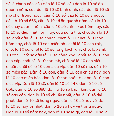
số lô chính xác
,
cầu dàn lô 10 số
,
cầu dàn lô 10 số ăn
quanh năm
,
cau dàn lô 10 số binh dinh
,
cầu dàn lô 10 số
mb chơi trong ngày
,
cầu lô 10 số
,
cầu lô 10 số 3 ngày
,
cầu lô 10 số 666
,
cầu lô 10 số ăn quanh năm
,
cầu lô 10
số chạy quanh năm
,
cầu lô 10 số chính xác hôm nay
,
cầu
lô 10 số đẹp nhất hôm nay
,
cau song thu
,
chốt dàn lô 10
số
,
chốt dàn lô 10 số chuẩn
,
chốt lô 10
,
chốt lô 10 con
hôm nay
,
chốt lô 10 con miễn phí
,
chốt lô 10 con rbk
,
chốt lô 10 số
,
chốt lô 10 số rồng bạch kim
,
chốt lô xsmb
10 con
,
Chốt số dàn lô 10 số công khai
,
chốt số lô 10 con
cao cấp
,
chốt số lô 10 con mb
,
chốt số lô 10 con siêu
chuẩn
,
chốt số lô 10 con siêu víp
,
dàn 10 số mb
,
dàn 10
số miền bắc
,
Dàn lô 10 con
,
dàn lô 10 con chiều nay
,
dàn
lô 10 con miền bắc
,
dàn lô 10 con phát tài
,
dàn lô 10 con
siêu víp
,
Dàn lô 10 số
,
dàn lô 10 số 247
,
dàn lô 10 số
666
,
dàn lô 10 số 888
,
dàn lô 10 số bạch kim
,
dàn lô 10
số cao cấp
,
dàn lô 10 số chuẩn nhất
,
dàn lô 10 số đại
phát
,
dàn lô 10 số hàng ngày
,
dàn lô 10 số hay về
,
dàn
lô 10 số hay về nhất
,
dan lo 10 so hay ve trong ngay
,
Dàn lô 10 số hôm nay
,
dàn lô 10 số là gì
,
dàn lô 10 số là