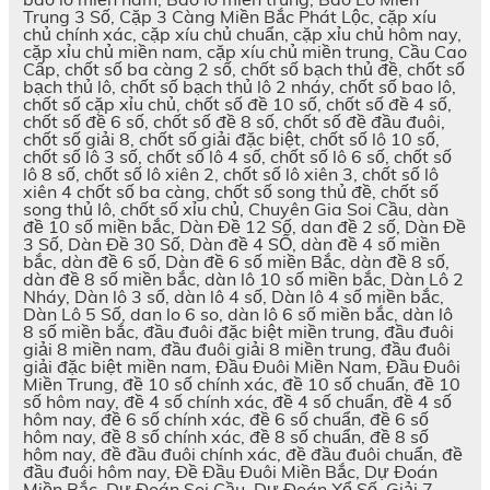
Trung 3 Số, Cặp 3 Càng Miền Bắc Phát Lộc, cặp xíu
chủ chính xác, cặp xíu chủ chuẩn, cặp xỉu chủ hôm nay,
cặp xỉu chủ miền nam, cặp xíu chủ miền trung, Cầu Cao
Cấp, chốt số ba càng 2 số, chốt số bạch thủ đề, chốt số
bạch thủ lô, chốt số bạch thủ lô 2 nháy, chốt số bao lô,
chốt số cặp xỉu chủ, chốt số đề 10 số, chốt số đề 4 số,
chốt số đề 6 số, chốt số đề 8 số, chốt số đề đầu đuôi,
chốt số giải 8, chốt số giải đặc biệt, chốt số lô 10 số,
chốt số lô 3 số, chốt số lô 4 số, chốt số lô 6 số, chốt số
lô 8 số, chốt số lô xiên 2, chốt số lô xiên 3, chốt số lô
xiên 4 chốt số ba càng, chốt số song thủ đề, chốt số
song thủ lô, chốt số xỉu chủ, Chuyên Gia Soi Cầu, dàn
đề 10 số miền bắc, Dàn Đề 12 Số, dan đề 2 số, Dàn Đề
3 Số, Dàn Đề 30 Số, Dàn đề 4 SỐ, dàn đề 4 số miền
bắc, dàn đề 6 số, Dàn đề 6 số miền Bắc, dàn đề 8 số,
dàn đề 8 số miền bắc, dàn lô 10 số miền bắc, Dàn Lô 2
Nháy, Dàn lô 3 số, dàn lô 4 số, Dàn lô 4 số miền bắc,
Dàn Lô 5 Số, dan lo 6 so, dàn lô 6 số miền bắc, dàn lô
8 số miền bắc, đầu đuôi đặc biệt miền trung, đầu đuôi
giải 8 miền nam, đầu đuôi giải 8 miền trung, đầu đuôi
giải đặc biệt miền nam, Đầu Đuôi Miền Nam, Đầu Đuôi
Miền Trung, đề 10 số chính xác, đề 10 số chuẩn, đề 10
số hôm nay, đề 4 số chính xác, đề 4 số chuẩn, đề 4 số
hôm nay, đề 6 số chính xác, đề 6 số chuẩn, đề 6 số
hôm nay, đề 8 số chính xác, đề 8 số chuẩn, đề 8 số
hôm nay, đề đầu đuôi chính xác, đề đầu đuôi chuẩn, đề
đầu đuôi hôm nay, Đề Đầu Đuôi Miền Bắc, Dự Đoán
Miền Bắc, Dự Đoán Soi Cầu, Dự Đoán Xổ Số, Giải 7