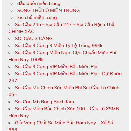
đầu đuôi miền trung
SONG THỦ LÔ MIỀN TRUNG
xíu chủ miền trung
Soi Cầu 24h – Soi Cầu 247 – Soi Cầu Bạch Thủ
CHÍNH XÁC
SOI CẦU 3 CÀNG
Soi Cầu 3 Càng 3 Miền Tỷ Lệ Trúng 99%
Soi Cầu 3 Càng Miền Nam Cực Chuẩn Miễn Phí
Hôm Nay 100%
Soi Cầu 3 Càng VIP Miền Bắc Miễn Phí
Soi Cầu 3 Càng VIP Miền Bắc Miễn Phí – Dự Đoán
247
Soi Cầu Mb Chính Xác Miễn Phí Soi Cầu Lô Chính
Xác
Soi Cau Mb Rong Bach Kim
Soi Cầu Miền Bắc Chính Xác 100 – Cầu Lô XSMB
Hôm Nay
Giờ Vàng Chốt Số Miền Bắc Hôm Nay – Xổ Số
666