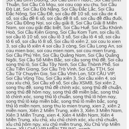
Thuận, Soi Cầu Cà Mau, soi cau cap xiu chu, Soi Cầu
Đà Lạt, Soi Cầu Đà Nẵng, Soi Cầu Đắc Lắc, Soi Cầu
Đắc Nông, Soi Cầu Đề, soi cầu đề 10 số, soi cầu de 4
số, soi cầu đề 6 số, soi cầu đề 8 số, soi cầu đề đầu đuôi,
Soi Cầu Đồng Nai, soi cầu giải 8, Soi Cầu Giải 8 Miền
Nam, soi cau giải đặc biệt, Soi Cầu Huế, Soi Cầu Khánh
Hoà, Soi Cầu Kiên Giang, Soi Cầu Kom Tum, soi cầu lô,
soi cầu lô 10 số, soi cầu lô 3 số, Soi cầu lô 4 số, soi cầu
lô 6 số, soi cầu lô 8 số, Soi cầu lô xiên 2, soi cau lo xien
3, soi cầu lô xiên 4 soi cầu 3 càng, Soi Cầu Long An, soi
cau mien bac, soi cau mien nam, soi cau mien trung,
Soi Cầu Phú Yên, Soi Cầu Quảng Nam, Soi Cầu Quảng
Ngãi, Soi Cầu Số Miền Bắc, soi cầu song thủ đề, Soi cầu
song thủ lô, Soi Cầu Tây Ninh, Soi Cầu Thành Phố, Soi
Cầu Tiền Giang, Soi Cầu Trà Vinh, Soi Cầu TTH, Soi
Cầu Từ Chuyên Gia, Soi Cầu Vĩnh Lon, SOI CẦU VIP,
Soi Cầu Vũng Tàu, Soi Cầu xiên 3, Soi cầu xiên 4, soi
cau xỉu chủ, Soi Cầu xổ số, Soi cầu XSMB, Soi xiên 2,
song thu đề, song thủ đề chính xác, song thủ đề chuẩn,
song thủ đề hôm nay, song thủ đề miền bắc, song thủ
lô chính xác, song thủ lô chuẩn, song thủ lô hôm nay,
song thủ lô kép miền bắc, song thủ lô miền bắc, song
thủ lô miền nam, song thu lo mien trung, xien 2, xiên 2
miền nam, Xiên 2 Miền Trung, xiên 3, Xiên 3 Miền Nam,
Xiên 3 Miền Trung, xien 4, Xiên 4 Miền Nam, Xiên 4
Miền Trung, xỉu chủ, xỉu chủ chính xác, xỉu chủ chuẩn,
xỉu chủ hôm nay, xíu chủ miền trung, Xíu Chủ Vip Miền
Nam, XỈU CHỦ VIP MIỀN TRUNG, xsmb