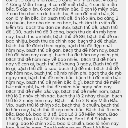
4 Càng Miền Trung, 4 con đề miền bắc, 4 con lô miền
bắc, 5 cặp xiên, 6 con đề miền bắc, 6 con lô miền bắc,
7 cao thu chot so de bach thu, 8 con đề miền bắc, 8
con lô miền bắc, ăn bạch thủ đề, ăn lô xiên, ba càng 2
số chuẩn, bac nho de mien bac, bạch kim thư viện đề
kiểm tra, bach thu dan de 365, bạch thủ đề, bạch thủ
đề 100, bạch thủ đề 3 càng, bach thu de 4h mb hom
nay, bach thu de 555, bạch thủ đề 86, bạch thủ đề an
bao nhiêu, bach thu de chinh xac, bạch thủ đề chuẩn,
bạch thủ đề đánh theo ngày, bạch thủ đề đẹp nhất
hôm nay, bạch thủ đề gan, bạch thủ đề hôm nay, bạch
thủ đề hôm nay con gì, bạch thủ đề hôm nay miễn phí,
bạch thủ đề hôm nay về bao nhiêu, bạch thủ đề hôm
nay về con gì, bạch thủ đề khung 3 ngày, Bạch thủ đề
là gì, bạch thủ đề là sao, bach thủ đề mb, bạch thủ đề
mb hôm nay, bạch thủ đề mb miễn phí, bach thu de mb
ngay mai, bạch thủ đề miền bắc, bạch thủ đề miền bắc
hôm nay, bạch thủ đề miền bắc là gì, bạch thủ đề miền
bắc miễn phí, bạch thủ đề miền bắc ngày hôm nay,
bạch thủ đề miền bắc vip, bạch thủ đề miền nam, bạch
thủ lô 2 nháy chính xác, bạch thủ lô 2 nháy chuẩn, bạch
thủ lô 2 nháy hôm nay, Bạch Thủ Lô 2 Nháy Miền Bắc
Vip, bạch thủ lô chính xác, bạch thủ lô chuẩn, bạch thủ
lô hôm nay, bạch thủ lô kép miền bắc, Bạch thủ lô miền
bắc, Bao Lô, bao lô 3 số, Bao Lô 3 Số Miền Nam, Bao
Lô 4 Số, Bao Lô 4 Số Miền Nam, Bao Lô 4 Số Miền
Trung, bao lô chính xác, bao lô chuẩn, bao lô hôm nay,
bao lô miền nam, Bao lô miền trung, Bao Lô Miền