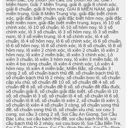
Miền Nam, Giải 7 Miền Trung, giải 8, giải 8 chính xác,
giải 8 chuẩn, giải 8 hôm nay, GIAI 8 MIỀN NAM, giải 8
miền trung, Giải 8 Miền Trung Vip, giải đặc biệt chính
xác, giải đặc biệt chuẩn, giải đặc biệt hôm nay, giải đặc
biệt miền nam, giải đặc biệt miền trung, kqxs, lô 10 số
chính xác, lô 10 số chuẩn, lô 10 số hôm nay, lô 3 số
chính xác, lô 3 số chuẩn, lô 3 số hôm nay, lô 3 số miền
nam, lô 3 số miền trung, lô 4 số chính xác, lô 4 số
chuẩn, lô 4 số hôm nay, lô 6 số chính xác, lô 6 số chuẩn,
lô 6 số hôm nay, lô 8 số chính xác, lô 8 số chuẩn, lô 8 số
hôm nay, lô xiên 2 chính xác, lô xiên 2 chuẩn, lô xiên 2
hôm nay, lô xiên 2 miền bắc, lô xiên 3 chính xác, Lô
xiên 3 chuẩn, lô xiên 3 hôm nay, lô xiên 3 miền bắc, lô
xiên 4 ba càng chuẩn, lô xiên 4 chính xác, Lô xiên 4
hôm nay, lô xiên 4 miền bắc, Miền Bắc, số chuẩn 3
càng 2 số, số chuẩn bạch thủ đề, số chuẩn bạch thủ lô,
số chuẩn bạch thủ lô 2 nháy, số chuẩn bao lô, số chuẩn
cặp xỉu chủ, số chuẩn đề 10 số, số chuẩn đề 4 số, số
chuẩn đề 6 số, số chuẩn đề 8 số, số chuẩn đề đầu đuôi,
số chuẩn giải 8, số chuẩn giải đặc biệt, số chuẩn lô 10
số, số chuẩn lô 3 số, số chuẩn lô 4 số, số chuẩn lô 6 số,
số chuẩn lô 8 số, số chuẩn lô xiên 2, số chuẩn lô xiên 3,
số chuẩn lô xiên 4 số chuẩn 3 càng, số chuẩn song thủ
đề, số chuẩn song thủ lô, số chuẩn xỉu chủ, soi cau 3
cang, soi cầu 3 càng 2 số, Soi Cầu An Giang, Soi Cầu
Bạc Liêu, soi cầu bạch thủ đề, soi cầu bạch thủ lô, soi
cầu bạch thủ lô 2 nháy, soi cau bao lô, Soi Cầu Bến Tre,
Soi Cầu Bình Dương, Soi Cầu Bình Phước, Soi Cầu Bình