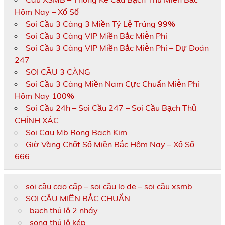
Hôm Nay – Xổ Số
Soi Cầu 3 Càng 3 Miền Tỷ Lệ Trúng 99%
Soi Cầu 3 Càng VIP Miền Bắc Miễn Phí
Soi Cầu 3 Càng VIP Miền Bắc Miễn Phí – Dự Đoán
247
SOI CẦU 3 CÀNG
Soi Cầu 3 Càng Miền Nam Cực Chuẩn Miễn Phí
Hôm Nay 100%
Soi Cầu 24h – Soi Cầu 247 – Soi Cầu Bạch Thủ
CHÍNH XÁC
Soi Cau Mb Rong Bach Kim
Giờ Vàng Chốt Số Miền Bắc Hôm Nay – Xổ Số
666
soi cầu cao cấp – soi cầu lo de – soi cầu xsmb
SOI CẦU MIỀN BẮC CHUẨN
bạch thủ lô 2 nháy
song thủ lô kép