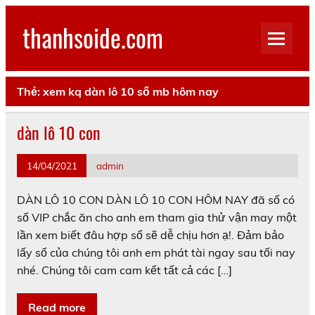
Skip
to
thanhsoide.com
content
Thẻ:
xem kq dàn lô 10 số mb hôm nay
dàn lô 10 con
14/04/2021
admin
DÀN LÔ 10 CON DÀN LÔ 10 CON HÔM NAY đã số có
số VIP chắc ăn cho anh em tham gia thử vận may một
lần xem biết đâu hợp số sẽ dễ chịu hơn ạ!. Đảm bảo
lấy số của chúng tôi anh em phát tài ngay sau tối nay
nhé. Chúng tôi cam cam kết tất cả các […]
Read more