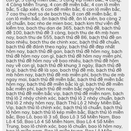
4 Càng Miền Trung, 4 con đề miền bắc, 4 con lô miền
bắc, 5 cặp xiên, 6 con đề miền bắc, 6 con lô miền bắc,
7 cao thu chot so de bach thu, 8 con đề miền bắc, 8
con lô miền bắc, ăn bạch thủ đề, ăn lô xiên, ba càng 2
số chuẩn, bac nho de mien bac, bạch kim thư viện đề
kiểm tra, bach thu dan de 365, bạch thủ đề, bạch thủ
đề 100, bạch thủ đề 3 càng, bach thu de 4h mb hom
nay, bach thu de 555, bạch thủ đề 86, bạch thủ đề an
bao nhiêu, bach thu de chinh xac, bạch thủ đề chuẩn,
bạch thủ đề đánh theo ngày, bạch thủ đề đẹp nhất
hôm nay, bạch thủ đề gan, bạch thủ đề hôm nay, bạch
thủ đề hôm nay con gì, bạch thủ đề hôm nay miễn phí,
bạch thủ đề hôm nay về bao nhiêu, bạch thủ đề hôm
nay về con gì, bạch thủ đề khung 3 ngày, Bạch thủ đề
là gì, bạch thủ đề là sao, bach thủ đề mb, bạch thủ đề
mb hôm nay, bạch thủ đề mb miễn phí, bach thu de mb
ngay mai, bạch thủ đề miền bắc, bạch thủ đề miền bắc
hôm nay, bạch thủ đề miền bắc là gì, bạch thủ đề miền
bắc miễn phí, bạch thủ đề miền bắc ngày hôm nay,
bạch thủ đề miền bắc vip, bạch thủ đề miền nam, bạch
thủ lô 2 nháy chính xác, bạch thủ lô 2 nháy chuẩn, bạch
thủ lô 2 nháy hôm nay, Bạch Thủ Lô 2 Nháy Miền Bắc
Vip, bạch thủ lô chính xác, bạch thủ lô chuẩn, bạch thủ
lô hôm nay, bạch thủ lô kép miền bắc, Bạch thủ lô miền
bắc, Bao Lô, bao lô 3 số, Bao Lô 3 Số Miền Nam, Bao
Lô 4 Số, Bao Lô 4 Số Miền Nam, Bao Lô 4 Số Miền
Trung, bao lô chính xác, bao lô chuẩn, bao lô hôm nay,
bao lô miền nam, Bao lô miền trung, Bao Lô Miền