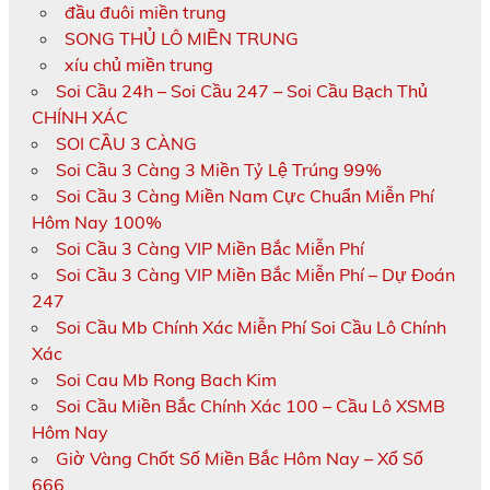
đầu đuôi miền trung
SONG THỦ LÔ MIỀN TRUNG
xíu chủ miền trung
Soi Cầu 24h – Soi Cầu 247 – Soi Cầu Bạch Thủ
CHÍNH XÁC
SOI CẦU 3 CÀNG
Soi Cầu 3 Càng 3 Miền Tỷ Lệ Trúng 99%
Soi Cầu 3 Càng Miền Nam Cực Chuẩn Miễn Phí
Hôm Nay 100%
Soi Cầu 3 Càng VIP Miền Bắc Miễn Phí
Soi Cầu 3 Càng VIP Miền Bắc Miễn Phí – Dự Đoán
247
Soi Cầu Mb Chính Xác Miễn Phí Soi Cầu Lô Chính
Xác
Soi Cau Mb Rong Bach Kim
Soi Cầu Miền Bắc Chính Xác 100 – Cầu Lô XSMB
Hôm Nay
Giờ Vàng Chốt Số Miền Bắc Hôm Nay – Xổ Số
666