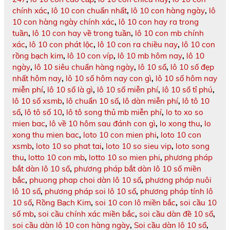
chính xác
,
lô 10 con chuẩn nhất
,
lô 10 con hàng ngày
,
lô
10 con hàng ngày chính xác
,
lô 10 con hay ra trong
tuần
,
lô 10 con hay về trong tuần
,
lô 10 con mb chính
xác
,
lô 10 con phát lộc
,
lô 10 con ra chiều nay
,
lô 10 con
rồng bạch kim
,
lô 10 con víp
,
lô 10 mb hôm nay
,
lô 10
ngày
,
lô 10 siêu chuẩn hàng ngày
,
lô 10 số
,
lô 10 số đẹp
nhất hôm nay
,
lô 10 số hôm nay con gì
,
lô 10 số hôm nay
miễn phí
,
lô 10 số là gì
,
lô 10 số miễn phí
,
lô 10 số tỉ phú
,
lô 10 số xsmb
,
lô chuẩn 10 số
,
lô dàn miễn phí
,
lô tô 10
số
,
lô tô số 10
,
lô tô song thủ mb miễn phí
,
lo to xo so
mien bac
,
lô về 10 hôm sau đánh con gì
,
lo xong thu
,
lo
xong thu mien bac
,
loto 10 con mien phi
,
loto 10 con
xsmb
,
loto 10 so phat tai
,
loto 10 so sieu vip
,
loto song
thu
,
lotto 10 con mb
,
lotto 10 so mien phi
,
phương pháp
bắt dàn lô 10 số
,
phương pháp bắt dàn lô 10 số miền
bắc
,
phuong phap choi dàn lô 10 số
,
phương pháp nuôi
lô 10 số
,
phương pháp soi lô 10 số
,
phương pháp tính lô
10 số
,
Rồng Bạch Kim
,
soi 10 con lô miền bắc
,
soi cầu 10
số mb
,
soi cầu chính xác miền bắc
,
soi cầu dàn đề 10 số
,
soi cầu dàn lô 10 con hàng ngày
,
Soi cầu dàn lô 10 số
,