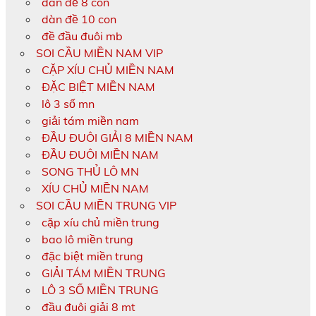
dàn đề 8 con
dàn đề 10 con
đề đầu đuôi mb
SOI CẦU MIỀN NAM VIP
CẶP XÍU CHỦ MIỀN NAM
ĐẶC BIỆT MIỀN NAM
lô 3 số mn
giải tám miền nam
ĐẦU ĐUÔI GIẢI 8 MIỀN NAM
ĐẦU ĐUÔI MIỀN NAM
SONG THỦ LÔ MN
XÍU CHỦ MIỀN NAM
SOI CẦU MIỀN TRUNG VIP
cặp xíu chủ miền trung
bao lô miền trung
đặc biệt miền trung
GIẢI TÁM MIỀN TRUNG
LÔ 3 SỐ MIỀN TRUNG
đầu đuôi giải 8 mt