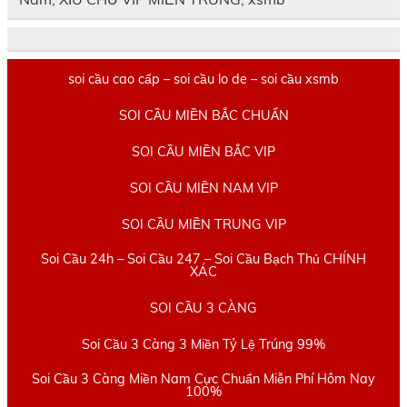
soi cầu cao cấp – soi cầu lo de – soi cầu xsmb
SOI CẦU MIỀN BẮC CHUẨN
SOI CẦU MIỀN BẮC VIP
SOI CẦU MIỀN NAM VIP
SOI CẦU MIỀN TRUNG VIP
Soi Cầu 24h – Soi Cầu 247 – Soi Cầu Bạch Thủ CHÍNH
XÁC
SOI CẦU 3 CÀNG
Soi Cầu 3 Càng 3 Miền Tỷ Lệ Trúng 99%
Soi Cầu 3 Càng Miền Nam Cực Chuẩn Miễn Phí Hôm Nay
100%