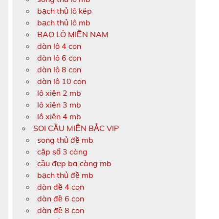
bạch thủ lô kép
bạch thủ lô mb
BAO LÔ MIỀN NAM
dàn lô 4 con
dàn lô 6 con
dàn lô 8 con
g
dàn lô 10 con
lô xiên 2 mb
lô xiên 3 mb
lô xiên 4 mb
SOI CẦU MIỀN BẮC VIP
song thủ đề mb
cặp số 3 càng
cầu đẹp ba càng mb
bạch thủ đề mb
dàn đề 4 con
dàn đề 6 con
dàn đề 8 con