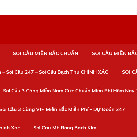
SOI CẦU MIỀN BẮC CHUẨN
SOI CẦU MIỀN BẮC
h – Soi Cầu 247 – Soi Cầu Bạch Thủ CHÍNH XÁC
SOI C
Soi Cầu 3 Càng Miền Nam Cực Chuẩn Miễn Phí Hôm Nay
Soi Cầu 3 Càng VIP Miền Bắc Miễn Phí – Dự Đoán 247
Chính Xác
Soi Cau Mb Rong Bach Kim