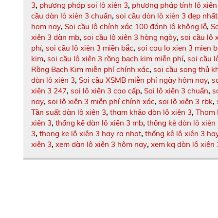
3
,
phương pháp soi lô xiên 3
,
phương pháp tính lô xiên
cầu dàn lô xiên 3 chuẩn
,
soi cầu dàn lô xiên 3 đẹp nhất
hom nay
,
Soi cầu lô chính xác 100 đánh lô không lỗ
,
So
xiên 3 dàn mb
,
soi cầu lô xiên 3 hàng ngày
,
soi cầu lô
phí
,
soi cầu lô xiên 3 miền bắc
,
soi cau lo xien 3 mien
kim
,
soi cầu lô xiên 3 rồng bạch kim miễn phí
,
soi cầu 
Rồng Bạch Kim miễn phí chính xác
,
soi cầu song thủ 
dàn lô xiên 3
,
Soi cầu XSMB miễn phí ngày hôm nay
,
s
xiên 3 247
,
soi lô xiên 3 cao cấp
,
Soi lô xiên 3 chuẩn
,
s
nay
,
soi lô xiên 3 miễn phí chính xác
,
soi lô xiên 3 rbk
,
Tần suất dàn lô xiên 3
,
tham khảo dàn lô xiên 3
,
Tham 
xiên 3
,
thống kê dàn lô xiên 3 mb
,
thống kê dàn lô xiên
3
,
thong ke lô xiên 3 hay ra nhat
,
thống kê lô xiên 3 ha
xiên 3
,
xem dàn lô xiên 3 hôm nay
,
xem kq dàn lô xiên