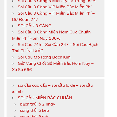
Soi Cầu 3 Càng 3 Miền Tỷ Lệ Trúng 99%
Soi Cầu 3 Càng VIP Miền Bắc Miễn Phí
Soi Cầu 3 Càng VIP Miền Bắc Miễn Phí –
Dự Đoán 247
SOI CẦU 3 CÀNG
Soi Cầu 3 Càng Miền Nam Cực Chuẩn
Miễn Phí Hôm Nay 100%
h
Soi Cầu 24h – Soi Cầu 247 – Soi Cầu Bạch
Thủ CHÍNH XÁC
Soi Cau Mb Rong Bach Kim
Giờ Vàng Chốt Số Miền Bắc Hôm Nay –
Xổ Số 666
soi cầu cao cấp – soi cầu lo de – soi cầu
xsmb
SOI CẦU MIỀN BẮC CHUẨN
bạch thủ lô 2 nháy
song thủ lô kép
song thủ lô mb