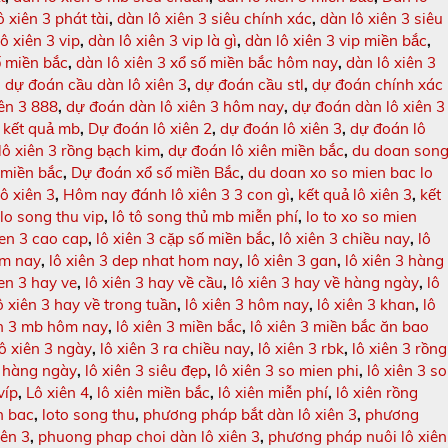
ô xiên 3 phát tài
,
dàn lô xiên 3 siêu chính xác
,
dàn lô xiên 3 siêu
ô xiên 3 vip
,
dàn lô xiên 3 vip là gì
,
dàn lô xiên 3 vip miền bắc
,
ố miền bắc
,
dàn lô xiên 3 xổ số miền bắc hôm nay
,
dàn lô xiên 3
,
dự đoán cầu dàn lô xiên 3
,
dự đoán cầu stl
,
dự đoán chính xác
ên 3 888
,
dự đoán dàn lô xiên 3 hôm nay
,
dự đoán dàn lô xiên 3
 kết quả mb
,
Dự đoán lô xiên 2
,
dự đoán lô xiên 3
,
dự đoán lô
lô xiên 3 rồng bạch kim
,
dự đoán lô xiên miền bắc
,
du doan son
 miền bắc
,
Dự đoán xổ số miền Bắc
,
du doan xo so mien bac lo
ô xiên 3
,
Hôm nay đánh lô xiên 3 3 con gì
,
kết quả lô xiên 3
,
kết
,
lo song thu vip
,
lô tô song thủ mb miễn phí
,
lo to xo so mien
ien 3 cao cap
,
lô xiên 3 cặp số miền bắc
,
lô xiên 3 chiều nay
,
lô
ôm nay
,
lô xiên 3 dep nhat hom nay
,
lô xiên 3 gan
,
lô xiên 3 hàng
ien 3 hay ve
,
lô xiên 3 hay về cầu
,
lô xiên 3 hay về hàng ngày
,
lô
ô xiên 3 hay về trong tuần
,
lô xiên 3 hôm nay
,
lô xiên 3 khan
,
lô
ên 3 mb hôm nay
,
lô xiên 3 miền bắc
,
lô xiên 3 miền bắc ăn bao
lô xiên 3 ngày
,
lô xiên 3 ra chiều nay
,
lô xiên 3 rbk
,
lô xiên 3 rồng
n hàng ngày
,
lô xiên 3 siêu đẹp
,
lô xiên 3 so mien phi
,
lô xiên 3 so
víp
,
Lô xiên 4
,
lô xiên miền bắc
,
lô xiên miễn phí
,
lô xiên rồng
n bac
,
loto song thu
,
phương pháp bắt dàn lô xiên 3
,
phương
iên 3
,
phuong phap choi dàn lô xiên 3
,
phương pháp nuôi lô xiên