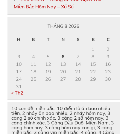
Miền Bắc Hôm Nay – Xổ Số
THÁNG 8 2026
H
B
T
N
S
B
C
1
2
3
4
5
6
7
8
9
10
11
12
13
14
15
16
17
18
19
20
21
22
23
24
25
26
27
28
29
30
31
« Th2
10 con đề miền bắc, 10 điểm lô ăn bao nhiêu
tiền, 2 nháy ăn bao nhiêu, 2 nháy hôm nay, 3
càng 2 số chính xác, 3 càng 2 số hôm nay, 3
càng chính xác, 3 Càng Đầu Đuôi Miền Nam, 3
cang hom nay, 3 càng hôm nay con gì, 3 càng
miền bắc, 3 càng vip miền bắc, 4 càng, 4 Càng