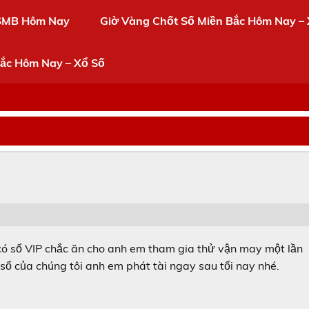
XSMB Hôm Nay
Giờ Vàng Chốt Số Miền Bắc Hôm Nay –
ắc Hôm Nay – Xổ Số
ố VIP chắc ăn cho anh em tham gia thử vận may một lần
số của chúng tôi anh em phát tài ngay sau tối nay nhé.