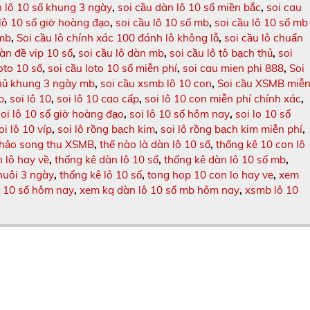
n lô 10 số khung 3 ngày
,
soi cầu dàn lô 10 số miền bắc
,
soi cau
 lô 10 số giờ hoàng đạo
,
soi cầu lô 10 số mb
,
soi cầu lô 10 số mb
smb
,
Soi cầu lô chính xác 100 đánh lô không lỗ
,
soi cầu lô chuẩn
dàn đề vip 10 số
,
soi cầu lô dàn mb
,
soi cầu lô tô bạch thủ
,
soi
oto 10 số
,
soi cầu loto 10 số miễn phí
,
soi cau mien phi 888
,
Soi
thủ khung 3 ngày mb
,
soi cầu xsmb lô 10 con
,
Soi cầu XSMB miễ
b
,
soi lô 10
,
soi lô 10 cao cấp
,
soi lô 10 con miễn phí chính xác
,
soi lô 10 số giờ hoàng đạo
,
soi lô 10 số hôm nay
,
soi lo 10 số
oi lô 10 víp
,
soi lô rồng bạch kim
,
soi lô rồng bạch kim miễn phí
,
hảo song thu XSMB
,
thế nào là dàn lô 10 số
,
thống kê 10 con lô
 lô hay về
,
thống kê dàn lô 10 số
,
thống kê dàn lô 10 số mb
,
nuôi 3 ngày
,
thống kê lô 10 số
,
tong hop 10 con lo hay ve
,
xem
 10 số hôm nay
,
xem kq dàn lô 10 số mb hôm nay
,
xsmb lô 10