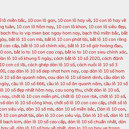
ố lô miền bắc
,
10 con lô gan
,
10 con lô hay về
,
10 con lô hay về
ng tuần
,
10 con lô hôm nay
,
10 con lô khan
,
10 con lô siêu đẹp
,
,
bach thu lo vip mien bac ngay hom nay
,
bạch thủ miền bắc
,
bắt
ngày
,
bắt lô 10 con mb
,
bắt lô 10 con phát tài
,
bắt lô 10 con rồng
số cao cấp
,
bắt lô 10 số chính xác
,
bắt lô 10 số giờ hoàng đạo
,
10 con
,
bắt lo to 10 con cao cap
,
bắt lo to 10 con sieu chính xác
,
dàn lô 10 số khung 5 ngày
,
cách bắt lô 10 số 2020
,
cách đánh
10 con có lãi
,
cách ghép dàn lô 10 số
,
cách nuôi lô 10 số 3
100
,
cap dàn lô 10 số dep nhat hom nay
,
cap dàn lô 10 số hom
lô 10 số ăn quanh năm
,
cau dàn lô 10 số binh dinh
,
cầu dàn lô
 ngày
,
cầu lô 10 số 666
,
cầu lô 10 số ăn quanh năm
,
cầu lô 10 số
lô 10 số đẹp nhất hôm nay
,
cau song thu
,
chốt dàn lô 10 số
,
m nay
,
chốt lô 10 con miễn phí
,
chốt lô 10 con rbk
,
chốt lô 10 số
,
 số dàn lô 10 số công khai
,
chốt số lô 10 con cao cấp
,
chốt số lô
 con siêu víp
,
dàn 10 số mb
,
dàn 10 số miền bắc
,
Dàn lô 10 con
,
ô 10 con phát tài
,
dàn lô 10 con siêu víp
,
Dàn lô 10 số
,
dàn lô 1
số bạch kim
,
dàn lô 10 số cao cấp
,
dàn lô 10 số chuẩn nhất
,
dàn
 hay về
,
dàn lô 10 số hay về nhất
,
dan lo 10 so hay ve trong