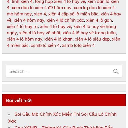
4
,
tính xiên 4
,
tong hop xiên 4 lo hay ve
,
xem dàn lô xiên
4
,
xem dàn lô xiên 4 đề hôm nay
,
xem kq dàn lô xiên 4
mb hôm nay
,
xien 4
,
xiên 4 cặp số lô miền bắc
,
xiên 4 hay
về
,
xiên 4 hôm nay
,
xiên 4 lô chính xác
,
xiên 4 lô gan
,
xiên 4 lô hay ra
,
xiên 4 lô hay về
,
xiên 4 lô hay về hàng
ngày
,
xiên 4 lô hay về nhất
,
xiên 4 lô hay về trong tuần
,
xiên 4 lô hôm nay
,
xiên 4 lô khan
,
xiên 4 lô siêu đẹp
,
xiên
4 miền bắc
,
xsmb lô xiên 4
,
xsmb loto xiên 4
Bài viết mới
Soi Cầu Mb Chính Xác Miễn Phí Soi Cầu Lô Chính
Xác
Cau XSMB – Thống Kê Cầu Bạch Thủ Miền Bắc