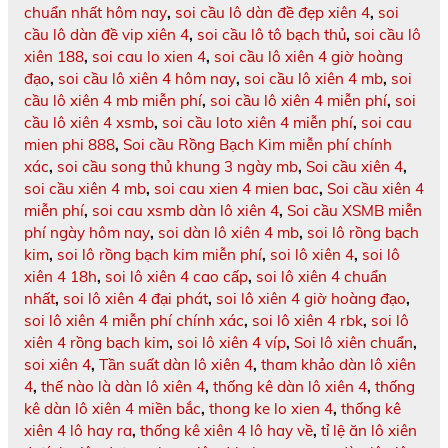
chuẩn nhất hôm nay
,
soi cầu lô dàn đề đẹp xiên 4
,
soi
cầu lô dàn đề vip xiên 4
,
soi cầu lô tô bạch thủ
,
soi cầu lô
xiên 188
,
soi cau lo xien 4
,
soi cầu lô xiên 4 giờ hoàng
đạo
,
soi cầu lô xiên 4 hôm nay
,
soi cầu lô xiên 4 mb
,
soi
cầu lô xiên 4 mb miễn phí
,
soi cầu lô xiên 4 miễn phí
,
soi
cầu lô xiên 4 xsmb
,
soi cầu loto xiên 4 miễn phí
,
soi cau
mien phi 888
,
Soi cầu Rồng Bạch Kim miễn phí chính
xác
,
soi cầu song thủ khung 3 ngày mb
,
Soi cầu xiên 4
,
soi cầu xiên 4 mb
,
soi cau xien 4 mien bac
,
Soi cầu xiên 4
miễn phí
,
soi cau xsmb dàn lô xiên 4
,
Soi cầu XSMB miễn
phí ngày hôm nay
,
soi dàn lô xiên 4 mb
,
soi lô rồng bạch
kim
,
soi lô rồng bạch kim miễn phí
,
soi lô xiên 4
,
soi lô
xiên 4 18h
,
soi lô xiên 4 cao cấp
,
soi lô xiên 4 chuẩn
nhất
,
soi lô xiên 4 đại phát
,
soi lô xiên 4 giờ hoàng đạo
,
soi lô xiên 4 miễn phí chính xác
,
soi lô xiên 4 rbk
,
soi lô
xiên 4 rồng bạch kim
,
soi lô xiên 4 víp
,
Soi lô xiên chuẩn
,
soi xiên 4
,
Tần suất dàn lô xiên 4
,
tham khảo dàn lô xiên
4
,
thế nào là dàn lô xiên 4
,
thống kê dàn lô xiên 4
,
thống
kê dàn lô xiên 4 miền bắc
,
thong ke lo xien 4
,
thống kê
xiên 4 lô hay ra
,
thống kê xiên 4 lô hay về
,
tỉ lệ ăn lô xiên