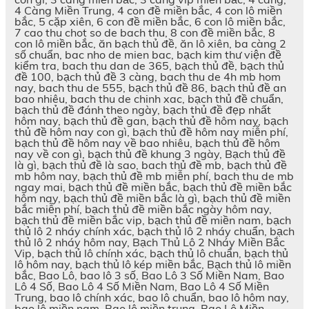
4 Càng Miền Trung, 4 con đề miền bắc, 4 con lô miền
bắc, 5 cặp xiên, 6 con đề miền bắc, 6 con lô miền bắc,
7 cao thu chot so de bach thu, 8 con đề miền bắc, 8
con lô miền bắc, ăn bạch thủ đề, ăn lô xiên, ba càng 2
số chuẩn, bac nho de mien bac, bạch kim thư viện đề
kiểm tra, bach thu dan de 365, bạch thủ đề, bạch thủ
đề 100, bạch thủ đề 3 càng, bach thu de 4h mb hom
nay, bach thu de 555, bạch thủ đề 86, bạch thủ đề an
bao nhiêu, bach thu de chinh xac, bạch thủ đề chuẩn,
bạch thủ đề đánh theo ngày, bạch thủ đề đẹp nhất
hôm nay, bạch thủ đề gan, bạch thủ đề hôm nay, bạch
thủ đề hôm nay con gì, bạch thủ đề hôm nay miễn phí,
bạch thủ đề hôm nay về bao nhiêu, bạch thủ đề hôm
nay về con gì, bạch thủ đề khung 3 ngày, Bạch thủ đề
là gì, bạch thủ đề là sao, bach thủ đề mb, bạch thủ đề
mb hôm nay, bạch thủ đề mb miễn phí, bach thu de mb
ngay mai, bạch thủ đề miền bắc, bạch thủ đề miền bắc
hôm nay, bạch thủ đề miền bắc là gì, bạch thủ đề miền
bắc miễn phí, bạch thủ đề miền bắc ngày hôm nay,
bạch thủ đề miền bắc vip, bạch thủ đề miền nam, bạch
thủ lô 2 nháy chính xác, bạch thủ lô 2 nháy chuẩn, bạch
thủ lô 2 nháy hôm nay, Bạch Thủ Lô 2 Nháy Miền Bắc
Vip, bạch thủ lô chính xác, bạch thủ lô chuẩn, bạch thủ
lô hôm nay, bạch thủ lô kép miền bắc, Bạch thủ lô miền
bắc, Bao Lô, bao lô 3 số, Bao Lô 3 Số Miền Nam, Bao
Lô 4 Số, Bao Lô 4 Số Miền Nam, Bao Lô 4 Số Miền
Trung, bao lô chính xác, bao lô chuẩn, bao lô hôm nay,
bao lô miền nam, Bao lô miền trung, Bao Lô Miền