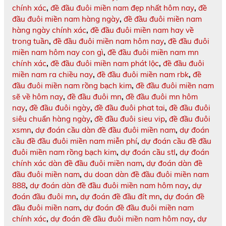
chính xác
,
đề đầu đuôi miền nam đẹp nhất hôm nay
,
đề
đầu đuôi miền nam hàng ngày
,
đề đầu đuôi miền nam
hàng ngày chính xác
,
đề đầu đuôi miền nam hay về
trong tuần
,
đề đầu đuôi miền nam hôm nay
,
đề đầu đuôi
miền nam hôm nay con gì
,
đề đầu đuôi miền nam mn
chính xác
,
đề đầu đuôi miền nam phát lộc
,
đề đầu đuôi
miền nam ra chiều nay
,
đề đầu đuôi miền nam rbk
,
đề
đầu đuôi miền nam rồng bạch kim
,
đề đầu đuôi miền nam
sẽ về hôm nay
,
đề đầu đuôi mn
,
đề đầu đuôi mn hôm
nay
,
đề đầu đuôi ngày
,
đề đầu đuôi phat tai
,
đề đầu đuôi
siêu chuẩn hàng ngày
,
đề đầu đuôi sieu vip
,
đề đầu đuôi
xsmn
,
dự đoán cầu dàn đề đầu đuôi miền nam
,
dự đoán
cầu đề đầu đuôi miền nam miễn phí
,
dự đoán cầu đề đầu
đuôi miền nam rồng bạch kim
,
dự đoán cầu stl
,
dự đoán
chính xác dàn đề đầu đuôi miền nam
,
dự đoán dàn đề
đầu đuôi miền nam
,
du doan dàn đề đầu đuôi miền nam
888
,
dự đoán dàn đề đầu đuôi miền nam hôm nay
,
dự
đoán đầu đuôi mn
,
dự đoán đề đầu đít mn
,
dự đoán đề
đầu đuôi miền nam
,
dự đoán đề đầu đuôi miền nam
chính xác
,
dự đoán đề đầu đuôi miền nam hôm nay
,
dự