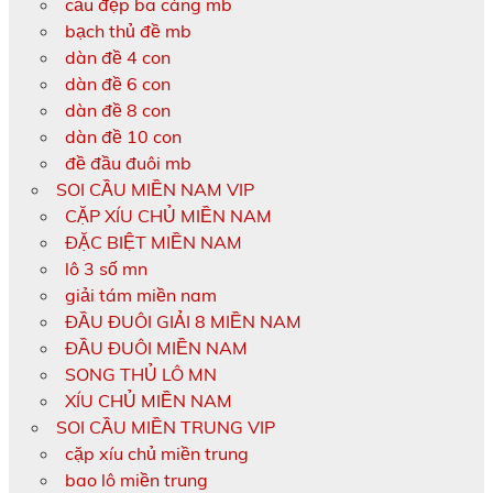
cầu đẹp ba càng mb
bạch thủ đề mb
dàn đề 4 con
dàn đề 6 con
dàn đề 8 con
dàn đề 10 con
đề đầu đuôi mb
SOI CẦU MIỀN NAM VIP
CẶP XÍU CHỦ MIỀN NAM
ĐẶC BIỆT MIỀN NAM
lô 3 số mn
giải tám miền nam
ĐẦU ĐUÔI GIẢI 8 MIỀN NAM
ĐẦU ĐUÔI MIỀN NAM
SONG THỦ LÔ MN
XÍU CHỦ MIỀN NAM
SOI CẦU MIỀN TRUNG VIP
cặp xíu chủ miền trung
bao lô miền trung