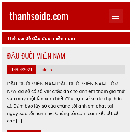
Skip
to
thanhsoide.com
content
Thẻ:
soi đề đầu đuôi miền nam
ĐẦU ĐUÔI MIỀN NAM
14/04/2021
admin
ĐẦU ĐUÔI MIỀN NAM ĐẦU ĐUÔI MIỀN NAM HÔM
NAY đã số có số VIP chắc ăn cho anh em tham gia thử
vận may một lần xem biết đâu hợp số sẽ dễ chịu hơn
ạ!. Đảm bảo lấy số của chúng tôi anh em phát tài
ngay sau tối nay nhé. Chúng tôi cam cam kết tất cả
các […]