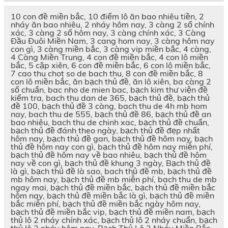
10 con đề miền bắc, 10 điểm lô ăn bao nhiêu tiền, 2
nháy ăn bao nhiêu, 2 nháy hôm nay, 3 càng 2 số chính
xác, 3 càng 2 số hôm nay, 3 càng chính xác, 3 Càng
Đầu Đuôi Miền Nam, 3 cang hom nay, 3 càng hôm nay
con gì, 3 càng miền bắc, 3 càng vip miền bắc, 4 càng,
4 Càng Miền Trung, 4 con đề miền bắc, 4 con lô miền
bắc, 5 cặp xiên, 6 con đề miền bắc, 6 con lô miền bắc,
7 cao thu chot so de bach thu, 8 con đề miền bắc, 8
con lô miền bắc, ăn bạch thủ đề, ăn lô xiên, ba càng 2
số chuẩn, bac nho de mien bac, bạch kim thư viện đề
kiểm tra, bach thu dan de 365, bạch thủ đề, bạch thủ
đề 100, bạch thủ đề 3 càng, bach thu de 4h mb hom
nay, bach thu de 555, bạch thủ đề 86, bạch thủ đề an
bao nhiêu, bach thu de chinh xac, bạch thủ đề chuẩn,
bạch thủ đề đánh theo ngày, bạch thủ đề đẹp nhất
hôm nay, bạch thủ đề gan, bạch thủ đề hôm nay, bạch
thủ đề hôm nay con gì, bạch thủ đề hôm nay miễn phí,
bạch thủ đề hôm nay về bao nhiêu, bạch thủ đề hôm
nay về con gì, bạch thủ đề khung 3 ngày, Bạch thủ đề
là gì, bạch thủ đề là sao, bach thủ đề mb, bạch thủ đề
mb hôm nay, bạch thủ đề mb miễn phí, bach thu de mb
ngay mai, bạch thủ đề miền bắc, bạch thủ đề miền bắc
hôm nay, bạch thủ đề miền bắc là gì, bạch thủ đề miền
bắc miễn phí, bạch thủ đề miền bắc ngày hôm nay,
bạch thủ đề miền bắc vip, bạch thủ đề miền nam, bạch
thủ lô 2 nháy chính xác, bạch thủ lô 2 nháy chuẩn, bạch
thủ lô 2 nháy hôm nay, Bạch Thủ Lô 2 Nháy Miền Bắc