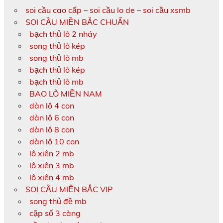
soi cầu cao cấp – soi cầu lo de – soi cầu xsmb
SOI CẦU MIỀN BẮC CHUẨN
bạch thủ lô 2 nháy
song thủ lô kép
song thủ lô mb
bạch thủ lô kép
bạch thủ lô mb
BAO LÔ MIỀN NAM
dàn lô 4 con
dàn lô 6 con
dàn lô 8 con
dàn lô 10 con
lô xiên 2 mb
lô xiên 3 mb
lô xiên 4 mb
SOI CẦU MIỀN BẮC VIP
song thủ đề mb
cặp số 3 càng