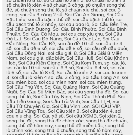
số chuẩn lô xiên 4 số chuẩn 3 càng, số chuẩn song thủ
đề, số chuẩn song thủ lô, số chuẩn xỉu chủ, soi cau 3
cang, soi cầu 3 càng 2 số, Soi Cầu An Giang, Soi Cầu
Bạc Liêu, soi cầu bạch thủ đề, soi cầu bạch thủ lô, soi
cầu bạch thủ lô 2 nháy, soi cau bao lô, Soi Cầu Bến Tre,
Soi Cầu Bình Dương, Soi Cầu Bình Phước, Soi Cầu Bình
Thuận, Soi Cầu Cà Mau, soi cau cap xiu chu, Soi Cầu
Đà Lạt, Soi Cầu Đà Nẵng, Soi Cầu Đắc Lắc, Soi Cầu
Đắc Nông, Soi Cầu Đề, soi cầu đề 10 số, soi cầu de 4
số, soi cầu đề 6 số, soi cầu đề 8 số, soi cầu đề đầu đuôi,
Soi Cầu Đồng Nai, soi cầu giải 8, Soi Cầu Giải 8 Miền
Nam, soi cau giải đặc biệt, Soi Cầu Huế, Soi Cầu Khánh
Hoà, Soi Cầu Kiên Giang, Soi Cầu Kom Tum, soi cầu lô,
soi cầu lô 10 số, soi cầu lô 3 số, Soi cầu lô 4 số, soi cầu
lô 6 số, soi cầu lô 8 số, Soi cầu lô xiên 2, soi cau lo xien
3, soi cầu lô xiên 4 soi cầu 3 càng, Soi Cầu Long An, soi
cau mien bac, soi cau mien nam, soi cau mien trung,
Soi Cầu Phú Yên, Soi Cầu Quảng Nam, Soi Cầu Quảng
Ngãi, Soi Cầu Số Miền Bắc, soi cầu song thủ đề, Soi cầu
song thủ lô, Soi Cầu Tây Ninh, Soi Cầu Thành Phố, Soi
Cầu Tiền Giang, Soi Cầu Trà Vinh, Soi Cầu TTH, Soi
Cầu Từ Chuyên Gia, Soi Cầu Vĩnh Lon, SOI CẦU VIP,
Soi Cầu Vũng Tàu, Soi Cầu xiên 3, Soi cầu xiên 4, soi
cau xỉu chủ, Soi Cầu xổ số, Soi cầu XSMB, Soi xiên 2,
song thu đề, song thủ đề chính xác, song thủ đề chuẩn,
song thủ đề hôm nay, song thủ đề miền bắc, song thủ
lô chính xác, song thủ lô chuẩn, song thủ lô hôm nay,
song thủ lô kép miền bắc, song thủ lô miền bắc, song