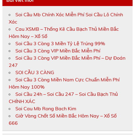
Soi Cầu Mb Chính Xác Miễn Phí Soi Cầu Lô Chính
Xác
Cau XSMB – Thống Kê Cầu Bạch Thủ Miền Bắc
Hôm Nay – Xổ Số
Soi Cầu 3 Càng 3 Miền Tỷ Lệ Trúng 99%
Soi Cầu 3 Càng VIP Miền Bắc Miễn Phí
Soi Cầu 3 Càng VIP Miền Bắc Miễn Phí – Dự Đoán
247
SOI CẦU 3 CÀNG
Soi Cầu 3 Càng Miền Nam Cực Chuẩn Miễn Phí
Hôm Nay 100%
Soi Cầu 24h – Soi Cầu 247 – Soi Cầu Bạch Thủ
CHÍNH XÁC
Soi Cau Mb Rong Bach Kim
Giờ Vàng Chốt Số Miền Bắc Hôm Nay – Xổ Số
666