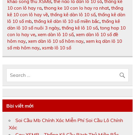
khảo song thu XSMB
,
thế nào là dàn lô 10 số
,
thống kê
10 con lô hay ra
,
thong ke 10 con lo hay ra nhat
,
thống
kê 10 con lô hay về
,
thống kê dàn lô 10 số
,
thống kê dàn
lô 10 số mb
,
thống kê dàn lô 10 số miền bắc
,
thống kê
dàn lô 10 số nuôi 3 ngày
,
thống kê lô 10 số
,
tong hop 10
con lo hay ve
,
xem dàn lô 10 số
,
xem dàn lô 10 số đề
hôm nay
,
xem dàn lô 10 số hôm nay
,
xem kq dàn lô 10
số mb hôm nay
,
xsmb lô 10 số
Bài viết mới
Soi Cầu Mb Chính Xác Miễn Phí Soi Cầu Lô Chính
Xác
Cau XSMB – Thống Kê Cầu Bạch Thủ Miền Bắc