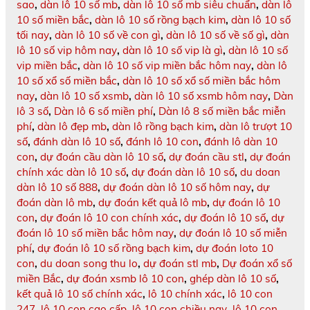
sao
,
dàn lô 10 số mb
,
dàn lô 10 số mb siêu chuẩn
,
dàn lô
10 số miền bắc
,
dàn lô 10 số rồng bạch kim
,
dàn lô 10 số
tối nay
,
dàn lô 10 số về con gì
,
dàn lô 10 số về số gì
,
dàn
lô 10 số vip hôm nay
,
dàn lô 10 số vip là gì
,
dàn lô 10 số
vip miền bắc
,
dàn lô 10 số vip miền bắc hôm nay
,
dàn lô
10 số xổ số miền bắc
,
dàn lô 10 số xổ số miền bắc hôm
nay
,
dàn lô 10 số xsmb
,
dàn lô 10 số xsmb hôm nay
,
Dàn
lô 3 số
,
Dàn lô 6 số miền phí
,
Dàn lô 8 số miền bắc miễn
phí
,
dàn lô đẹp mb
,
dàn lô rồng bạch kim
,
dàn lô trượt 10
số
,
đánh dàn lô 10 số
,
đánh lô 10 con
,
đánh lô dàn 10
con
,
dự đoán cầu dàn lô 10 số
,
dự đoán cầu stl
,
dự đoán
chính xác dàn lô 10 số
,
dự đoán dàn lô 10 số
,
du doan
dàn lô 10 số 888
,
dự đoán dàn lô 10 số hôm nay
,
dự
đoán dàn lô mb
,
dự đoán kết quả lô mb
,
dự đoán lô 10
con
,
dự đoán lô 10 con chính xác
,
dự đoán lô 10 số
,
dự
đoán lô 10 số miền bắc hôm nay
,
dự đoán lô 10 số miễn
phí
,
dự đoán lô 10 số rồng bạch kim
,
dự đoán loto 10
con
,
du doan song thu lo
,
dự đoán stl mb
,
Dự đoán xổ số
miền Bắc
,
dự đoán xsmb lô 10 con
,
ghép dàn lô 10 số
,
kết quả lô 10 số chính xác
,
lô 10 chính xác
,
lô 10 con
247
,
lô 10 con cao cấp
,
lô 10 con chiều nay
,
lô 10 con