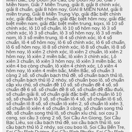
Miền Nam, Giải 7 Miền Trung, giải 8, giải 8 chính xác,
giải 8 chuẩn, giải 8 hôm nay, GIAI 8 MIỀN NAM, giải 8
miền trung, Giải 8 Miền Trung Vip, giải đặc biệt chính
xác, giải đặc biệt chuẩn, giải đặc biệt hôm nay, giải đặc
biệt miền nam, giải đặc biệt miền trung, kqxs, lô 10 số
chính xác, lô 10 số chuẩn, lô 10 số hôm nay, lô 3 số
chính xác, lô 3 số chuẩn, lô 3 số hôm nay, lô 3 số miền
nam, lô 3 số miền trung, lô 4 số chính xác, lô 4 số
chuẩn, lô 4 số hôm nay, lô 6 số chính xác, lô 6 số chuẩn,
lô 6 số hôm nay, lô 8 số chính xác, lô 8 số chuẩn, lô 8 số
hôm nay, lô xiên 2 chính xác, lô xiên 2 chuẩn, lô xiên 2
hôm nay, lô xiên 2 miền bắc, lô xiên 3 chính xác, Lô
xiên 3 chuẩn, lô xiên 3 hôm nay, lô xiên 3 miền bắc, lô
xiên 4 ba càng chuẩn, lô xiên 4 chính xác, Lô xiên 4
hôm nay, lô xiên 4 miền bắc, Miền Bắc, số chuẩn 3
càng 2 số, số chuẩn bạch thủ đề, số chuẩn bạch thủ lô,
số chuẩn bạch thủ lô 2 nháy, số chuẩn bao lô, số chuẩn
cặp xỉu chủ, số chuẩn đề 10 số, số chuẩn đề 4 số, số
chuẩn đề 6 số, số chuẩn đề 8 số, số chuẩn đề đầu đuôi,
số chuẩn giải 8, số chuẩn giải đặc biệt, số chuẩn lô 10
số, số chuẩn lô 3 số, số chuẩn lô 4 số, số chuẩn lô 6 số,
số chuẩn lô 8 số, số chuẩn lô xiên 2, số chuẩn lô xiên 3,
số chuẩn lô xiên 4 số chuẩn 3 càng, số chuẩn song thủ
đề, số chuẩn song thủ lô, số chuẩn xỉu chủ, soi cau 3
cang, soi cầu 3 càng 2 số, Soi Cầu An Giang, Soi Cầu
Bạc Liêu, soi cầu bạch thủ đề, soi cầu bạch thủ lô, soi
cầu bạch thủ lô 2 nháy, soi cau bao lô, Soi Cầu Bến Tre,
Soi Cầu Bình Dương, Soi Cầu Bình Phước, Soi Cầu Bình