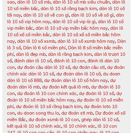
sao
,
dàn lô 10 số mb
,
dàn lô 10 số mb siêu chuẩn
,
dàn lô
10 số miền bắc
,
dàn lô 10 số rồng bạch kim
,
dàn lô 10 số
tối nay
,
dàn lô 10 số về con gì
,
dàn lô 10 số về số gì
,
dàn
lô 10 số vip hôm nay
,
dàn lô 10 số vip là gì
,
dàn lô 10 số
vip miền bắc
,
dàn lô 10 số vip miền bắc hôm nay
,
dàn lô
10 số xổ số miền bắc
,
dàn lô 10 số xổ số miền bắc hôm
nay
,
dàn lô 10 số xsmb
,
dàn lô 10 số xsmb hôm nay
,
Dàn
lô 3 số
,
Dàn lô 6 số miền phí
,
Dàn lô 8 số miền bắc miễn
phí
,
dàn lô đẹp mb
,
dàn lô rồng bạch kim
,
dàn lô trượt 10
số
,
đánh dàn lô 10 số
,
đánh lô 10 con
,
đánh lô dàn 10
con
,
dự đoán cầu dàn lô 10 số
,
dự đoán cầu stl
,
dự đoán
chính xác dàn lô 10 số
,
dự đoán dàn lô 10 số
,
du doan
dàn lô 10 số 888
,
dự đoán dàn lô 10 số hôm nay
,
dự
đoán dàn lô mb
,
dự đoán kết quả lô mb
,
dự đoán lô 10
con
,
dự đoán lô 10 con chính xác
,
dự đoán lô 10 số
,
dự
đoán lô 10 số miền bắc hôm nay
,
dự đoán lô 10 số miễn
phí
,
dự đoán lô 10 số rồng bạch kim
,
dự đoán loto 10
con
,
du doan song thu lo
,
dự đoán stl mb
,
Dự đoán xổ số
miền Bắc
,
dự đoán xsmb lô 10 con
,
ghép dàn lô 10 số
,
kết quả lô 10 số chính xác
,
lô 10 chính xác
,
lô 10 con
247
,
lô 10 con cao cấp
,
lô 10 con chiều nay
,
lô 10 con