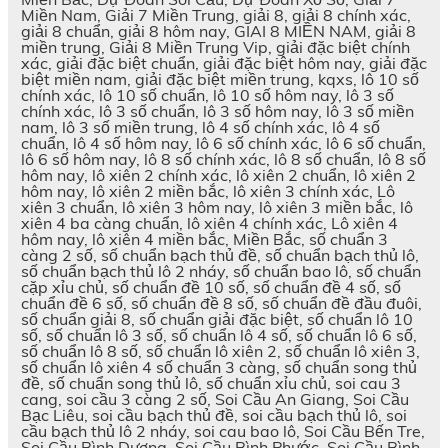
Miền Nam, Giải 7 Miền Trung, giải 8, giải 8 chính xác,
giải 8 chuẩn, giải 8 hôm nay, GIAI 8 MIỀN NAM, giải 8
miền trung, Giải 8 Miền Trung Vip, giải đặc biệt chính
xác, giải đặc biệt chuẩn, giải đặc biệt hôm nay, giải đặc
biệt miền nam, giải đặc biệt miền trung, kqxs, lô 10 số
chính xác, lô 10 số chuẩn, lô 10 số hôm nay, lô 3 số
chính xác, lô 3 số chuẩn, lô 3 số hôm nay, lô 3 số miền
nam, lô 3 số miền trung, lô 4 số chính xác, lô 4 số
chuẩn, lô 4 số hôm nay, lô 6 số chính xác, lô 6 số chuẩn,
lô 6 số hôm nay, lô 8 số chính xác, lô 8 số chuẩn, lô 8 số
hôm nay, lô xiên 2 chính xác, lô xiên 2 chuẩn, lô xiên 2
hôm nay, lô xiên 2 miền bắc, lô xiên 3 chính xác, Lô
xiên 3 chuẩn, lô xiên 3 hôm nay, lô xiên 3 miền bắc, lô
xiên 4 ba càng chuẩn, lô xiên 4 chính xác, Lô xiên 4
hôm nay, lô xiên 4 miền bắc, Miền Bắc, số chuẩn 3
càng 2 số, số chuẩn bạch thủ đề, số chuẩn bạch thủ lô,
số chuẩn bạch thủ lô 2 nháy, số chuẩn bao lô, số chuẩn
cặp xỉu chủ, số chuẩn đề 10 số, số chuẩn đề 4 số, số
chuẩn đề 6 số, số chuẩn đề 8 số, số chuẩn đề đầu đuôi,
số chuẩn giải 8, số chuẩn giải đặc biệt, số chuẩn lô 10
số, số chuẩn lô 3 số, số chuẩn lô 4 số, số chuẩn lô 6 số,
số chuẩn lô 8 số, số chuẩn lô xiên 2, số chuẩn lô xiên 3,
số chuẩn lô xiên 4 số chuẩn 3 càng, số chuẩn song thủ
đề, số chuẩn song thủ lô, số chuẩn xỉu chủ, soi cau 3
cang, soi cầu 3 càng 2 số, Soi Cầu An Giang, Soi Cầu
Bạc Liêu, soi cầu bạch thủ đề, soi cầu bạch thủ lô, soi
cầu bạch thủ lô 2 nháy, soi cau bao lô, Soi Cầu Bến Tre,
Soi Cầu Bình Dương, Soi Cầu Bình Phước, Soi Cầu Bình