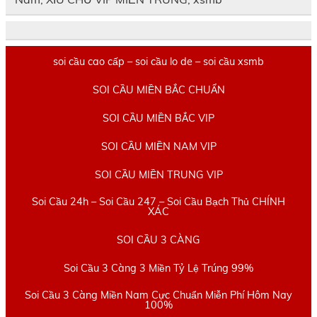
soi cầu cao cấp – soi cầu lo de – soi cầu xsmb
SOI CẦU MIỀN BẮC CHUẨN
SOI CẦU MIỀN BẮC VIP
SOI CẦU MIỀN NAM VIP
SOI CẦU MIỀN TRUNG VIP
Soi Cầu 24h – Soi Cầu 247 – Soi Cầu Bạch Thủ CHÍNH
XÁC
SOI CẦU 3 CÀNG
Soi Cầu 3 Càng 3 Miền Tỷ Lệ Trúng 99%
Soi Cầu 3 Càng Miền Nam Cực Chuẩn Miễn Phí Hôm Nay
100%