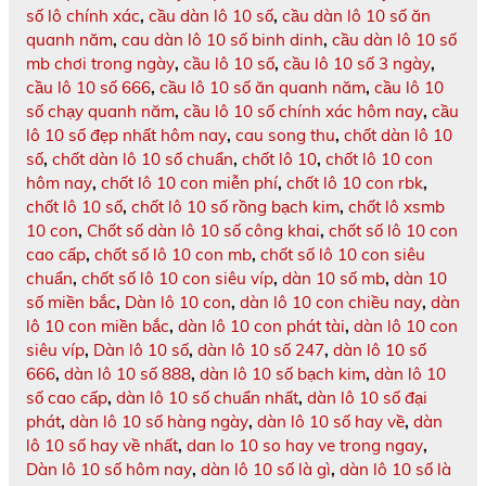
số lô chính xác
,
cầu dàn lô 10 số
,
cầu dàn lô 10 số ăn
quanh năm
,
cau dàn lô 10 số binh dinh
,
cầu dàn lô 10 số
mb chơi trong ngày
,
cầu lô 10 số
,
cầu lô 10 số 3 ngày
,
cầu lô 10 số 666
,
cầu lô 10 số ăn quanh năm
,
cầu lô 10
số chạy quanh năm
,
cầu lô 10 số chính xác hôm nay
,
cầu
lô 10 số đẹp nhất hôm nay
,
cau song thu
,
chốt dàn lô 10
số
,
chốt dàn lô 10 số chuẩn
,
chốt lô 10
,
chốt lô 10 con
hôm nay
,
chốt lô 10 con miễn phí
,
chốt lô 10 con rbk
,
chốt lô 10 số
,
chốt lô 10 số rồng bạch kim
,
chốt lô xsmb
10 con
,
Chốt số dàn lô 10 số công khai
,
chốt số lô 10 con
cao cấp
,
chốt số lô 10 con mb
,
chốt số lô 10 con siêu
chuẩn
,
chốt số lô 10 con siêu víp
,
dàn 10 số mb
,
dàn 10
số miền bắc
,
Dàn lô 10 con
,
dàn lô 10 con chiều nay
,
dàn
lô 10 con miền bắc
,
dàn lô 10 con phát tài
,
dàn lô 10 con
siêu víp
,
Dàn lô 10 số
,
dàn lô 10 số 247
,
dàn lô 10 số
666
,
dàn lô 10 số 888
,
dàn lô 10 số bạch kim
,
dàn lô 10
số cao cấp
,
dàn lô 10 số chuẩn nhất
,
dàn lô 10 số đại
phát
,
dàn lô 10 số hàng ngày
,
dàn lô 10 số hay về
,
dàn
lô 10 số hay về nhất
,
dan lo 10 so hay ve trong ngay
,
Dàn lô 10 số hôm nay
,
dàn lô 10 số là gì
,
dàn lô 10 số là