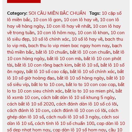
Category:
SOI CẦU MIỀN BẮC CHUẨN
Tags:
10 cặp số
lô miền bắc
,
10 con lô gan
,
10 con lô hay về
,
10 con lô
hay về hàng ngày
,
10 con lô hay về nhất
,
10 con lô hay
về trong tuần
,
10 con lô hôm nay
,
10 con lô khan
,
10 con
lô siêu đẹp
,
10 số lô chính xác
,
10 số lô hay về
,
bach thu
lo vip mb
,
bach thu lo vip mien bac ngay hom nay
,
bạch
thủ miền bắc
,
bắt lô 10 chuẩn
,
bắt lô 10 con chuẩn
,
bắt lô
10 con hàng ngày
,
bắt lô 10 con mb
,
bắt lô 10 con phát
tài
,
bắt lô 10 con rồng bạch kim
,
bắt lô 10 số
,
bắt lô 10 số
ăn ngay
,
bắt lô 10 số cao cấp
,
bắt lô 10 số chính xác
,
bắt
lô 10 số giờ hoàng đạo
,
bắt lô 10 số hàng ngày
,
bắt lô 10
số siêu víp
,
bắt lo to 10 con
,
bắt lo to 10 con cao cap
,
bắt
lo to 10 con sieu chính xác
,
bắt lo to 10 so mien phí
,
bắt
lô xsmb 10 con
,
cách bắt dàn lô 10 số khung 5 ngày
,
cách bắt lô 10 số 2020
,
cách đánh dàn lô 10 số có lãi
,
cách đánh lô 10 con
,
cách đánh lô 10 con có lãi
,
cách
ghép dàn lô 10 số
,
cách nuôi lô 10 số 3 ngày
,
cách soi
dàn lô 10 số
,
cách tính lô 10 số chuẩn 100
,
cap dàn lô 10
số dep nhat hom nay
,
cap dàn lô 10 số hom nay
,
cầu 10