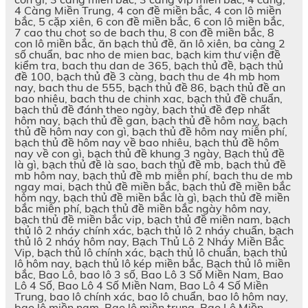
4 Càng Miền Trung, 4 con đề miền bắc, 4 con lô miền
bắc, 5 cặp xiên, 6 con đề miền bắc, 6 con lô miền bắc,
7 cao thu chot so de bach thu, 8 con đề miền bắc, 8
con lô miền bắc, ăn bạch thủ đề, ăn lô xiên, ba càng 2
số chuẩn, bac nho de mien bac, bạch kim thư viện đề
kiểm tra, bach thu dan de 365, bạch thủ đề, bạch thủ
đề 100, bạch thủ đề 3 càng, bach thu de 4h mb hom
nay, bach thu de 555, bạch thủ đề 86, bạch thủ đề an
bao nhiêu, bach thu de chinh xac, bạch thủ đề chuẩn,
bạch thủ đề đánh theo ngày, bạch thủ đề đẹp nhất
hôm nay, bạch thủ đề gan, bạch thủ đề hôm nay, bạch
thủ đề hôm nay con gì, bạch thủ đề hôm nay miễn phí,
bạch thủ đề hôm nay về bao nhiêu, bạch thủ đề hôm
nay về con gì, bạch thủ đề khung 3 ngày, Bạch thủ đề
là gì, bạch thủ đề là sao, bach thủ đề mb, bạch thủ đề
mb hôm nay, bạch thủ đề mb miễn phí, bach thu de mb
ngay mai, bạch thủ đề miền bắc, bạch thủ đề miền bắc
hôm nay, bạch thủ đề miền bắc là gì, bạch thủ đề miền
bắc miễn phí, bạch thủ đề miền bắc ngày hôm nay,
bạch thủ đề miền bắc vip, bạch thủ đề miền nam, bạch
thủ lô 2 nháy chính xác, bạch thủ lô 2 nháy chuẩn, bạch
thủ lô 2 nháy hôm nay, Bạch Thủ Lô 2 Nháy Miền Bắc
Vip, bạch thủ lô chính xác, bạch thủ lô chuẩn, bạch thủ
lô hôm nay, bạch thủ lô kép miền bắc, Bạch thủ lô miền
bắc, Bao Lô, bao lô 3 số, Bao Lô 3 Số Miền Nam, Bao
Lô 4 Số, Bao Lô 4 Số Miền Nam, Bao Lô 4 Số Miền
Trung, bao lô chính xác, bao lô chuẩn, bao lô hôm nay,
bao lô miền nam, Bao lô miền trung, Bao Lô Miền