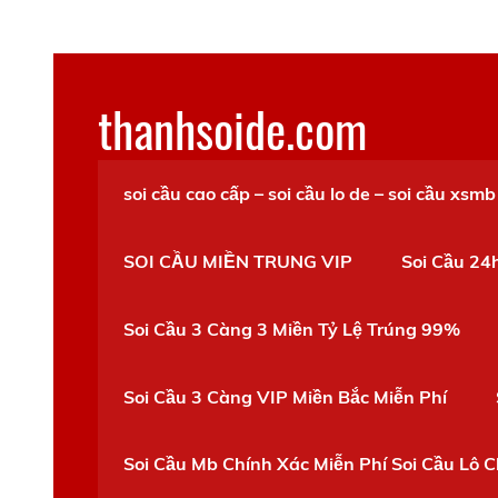
Skip
to
content
thanhsoide.com
soi cầu cao cấp – soi cầu lo de – soi cầu xsmb
SOI CẦU MIỀN TRUNG VIP
Soi Cầu 24
Soi Cầu 3 Càng 3 Miền Tỷ Lệ Trúng 99%
Soi Cầu 3 Càng VIP Miền Bắc Miễn Phí
Soi Cầu Mb Chính Xác Miễn Phí Soi Cầu Lô 