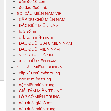
dàn đề 10 con
đề đầu đuôi mb
SOI CẦU MIỀN NAM VIP
CẶP XÍU CHỦ MIỀN NAM
ĐẶC BIỆT MIỀN NAM
n
lô 3 số mn
giải tám miền nam
ĐẦU ĐUÔI GIẢI 8 MIỀN NAM
ĐẦU ĐUÔI MIỀN NAM
SONG THỦ LÔ MN
XÍU CHỦ MIỀN NAM
SOI CẦU MIỀN TRUNG VIP
cặp xíu chủ miền trung
bao lô miền trung
đặc biệt miền trung
GIẢI TÁM MIỀN TRUNG
LÔ 3 SỐ MIỀN TRUNG
đầu đuôi giải 8 mt
đầu đuôi miền trung