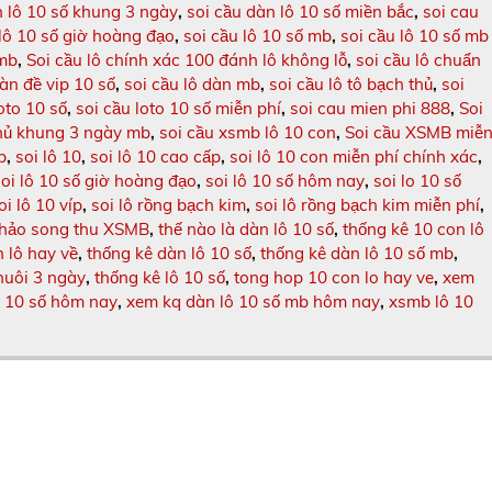
n lô 10 số khung 3 ngày
,
soi cầu dàn lô 10 số miền bắc
,
soi cau
 lô 10 số giờ hoàng đạo
,
soi cầu lô 10 số mb
,
soi cầu lô 10 số mb
smb
,
Soi cầu lô chính xác 100 đánh lô không lỗ
,
soi cầu lô chuẩn
dàn đề vip 10 số
,
soi cầu lô dàn mb
,
soi cầu lô tô bạch thủ
,
soi
oto 10 số
,
soi cầu loto 10 số miễn phí
,
soi cau mien phi 888
,
Soi
thủ khung 3 ngày mb
,
soi cầu xsmb lô 10 con
,
Soi cầu XSMB miễ
b
,
soi lô 10
,
soi lô 10 cao cấp
,
soi lô 10 con miễn phí chính xác
,
soi lô 10 số giờ hoàng đạo
,
soi lô 10 số hôm nay
,
soi lo 10 số
oi lô 10 víp
,
soi lô rồng bạch kim
,
soi lô rồng bạch kim miễn phí
,
hảo song thu XSMB
,
thế nào là dàn lô 10 số
,
thống kê 10 con lô
 lô hay về
,
thống kê dàn lô 10 số
,
thống kê dàn lô 10 số mb
,
nuôi 3 ngày
,
thống kê lô 10 số
,
tong hop 10 con lo hay ve
,
xem
 10 số hôm nay
,
xem kq dàn lô 10 số mb hôm nay
,
xsmb lô 10