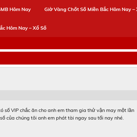
XSMB Hôm Nay
Giờ Vàng Chốt Số Miền Bắc Hôm Nay –
ắc Hôm Nay – Xổ Số
ố VIP chắc ăn cho anh em tham gia thử vận may một lần
số của chúng tôi anh em phát tài ngay sau tối nay nhé.