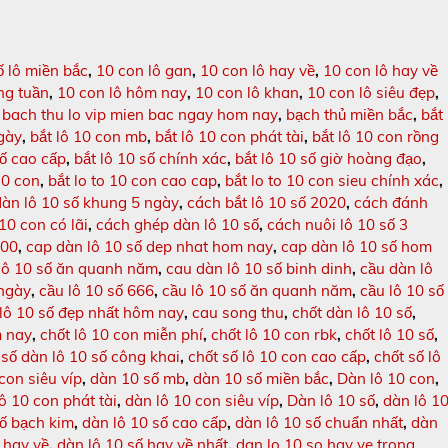
ố lô miền bắc
,
10 con lô gan
,
10 con lô hay về
,
10 con lô hay về
ng tuần
,
10 con lô hôm nay
,
10 con lô khan
,
10 con lô siêu đẹp
,
,
bach thu lo vip mien bac ngay hom nay
,
bạch thủ miền bắc
,
bắt
ngày
,
bắt lô 10 con mb
,
bắt lô 10 con phát tài
,
bắt lô 10 con rồng
số cao cấp
,
bắt lô 10 số chính xác
,
bắt lô 10 số giờ hoàng đạo
,
10 con
,
bắt lo to 10 con cao cap
,
bắt lo to 10 con sieu chính xác
,
dàn lô 10 số khung 5 ngày
,
cách bắt lô 10 số 2020
,
cách đánh
10 con có lãi
,
cách ghép dàn lô 10 số
,
cách nuôi lô 10 số 3
100
,
cap dàn lô 10 số dep nhat hom nay
,
cap dàn lô 10 số hom
lô 10 số ăn quanh năm
,
cau dàn lô 10 số binh dinh
,
cầu dàn lô
 ngày
,
cầu lô 10 số 666
,
cầu lô 10 số ăn quanh năm
,
cầu lô 10 số
lô 10 số đẹp nhất hôm nay
,
cau song thu
,
chốt dàn lô 10 số
,
m nay
,
chốt lô 10 con miễn phí
,
chốt lô 10 con rbk
,
chốt lô 10 số
,
 số dàn lô 10 số công khai
,
chốt số lô 10 con cao cấp
,
chốt số lô
 con siêu víp
,
dàn 10 số mb
,
dàn 10 số miền bắc
,
Dàn lô 10 con
,
ô 10 con phát tài
,
dàn lô 10 con siêu víp
,
Dàn lô 10 số
,
dàn lô 1
số bạch kim
,
dàn lô 10 số cao cấp
,
dàn lô 10 số chuẩn nhất
,
dàn
 hay về
,
dàn lô 10 số hay về nhất
,
dan lo 10 so hay ve trong