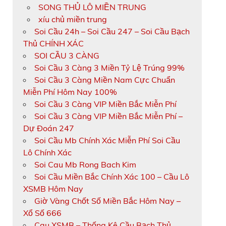
SONG THỦ LÔ MIỀN TRUNG
xíu chủ miền trung
Soi Cầu 24h – Soi Cầu 247 – Soi Cầu Bạch
Thủ CHÍNH XÁC
SOI CẦU 3 CÀNG
Soi Cầu 3 Càng 3 Miền Tỷ Lệ Trúng 99%
Soi Cầu 3 Càng Miền Nam Cực Chuẩn
Miễn Phí Hôm Nay 100%
Soi Cầu 3 Càng VIP Miền Bắc Miễn Phí
Soi Cầu 3 Càng VIP Miền Bắc Miễn Phí –
Dự Đoán 247
Soi Cầu Mb Chính Xác Miễn Phí Soi Cầu
Lô Chính Xác
Soi Cau Mb Rong Bach Kim
Soi Cầu Miền Bắc Chính Xác 100 – Cầu Lô
XSMB Hôm Nay
Giờ Vàng Chốt Số Miền Bắc Hôm Nay –
Xổ Số 666
Cau XSMB – Thống Kê Cầu Bạch Thủ