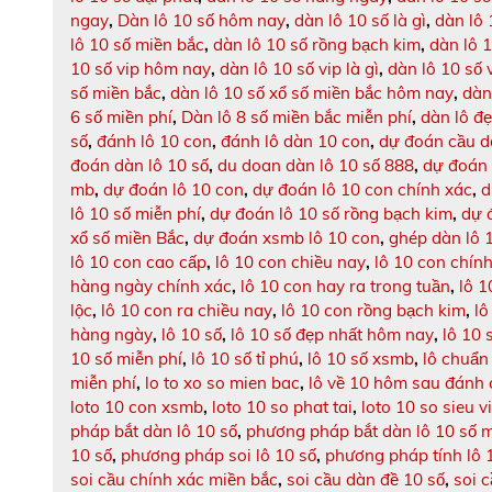
ngay
,
Dàn lô 10 số hôm nay
,
dàn lô 10 số là gì
,
dàn lô 
lô 10 số miền bắc
,
dàn lô 10 số rồng bạch kim
,
dàn lô 1
10 số vip hôm nay
,
dàn lô 10 số vip là gì
,
dàn lô 10 số 
số miền bắc
,
dàn lô 10 số xổ số miền bắc hôm nay
,
dàn
6 số miền phí
,
Dàn lô 8 số miền bắc miễn phí
,
dàn lô đ
số
,
đánh lô 10 con
,
đánh lô dàn 10 con
,
dự đoán cầu d
đoán dàn lô 10 số
,
du doan dàn lô 10 số 888
,
dự đoán 
mb
,
dự đoán lô 10 con
,
dự đoán lô 10 con chính xác
,
d
lô 10 số miễn phí
,
dự đoán lô 10 số rồng bạch kim
,
dự 
xổ số miền Bắc
,
dự đoán xsmb lô 10 con
,
ghép dàn lô 
lô 10 con cao cấp
,
lô 10 con chiều nay
,
lô 10 con chín
hàng ngày chính xác
,
lô 10 con hay ra trong tuần
,
lô 1
lộc
,
lô 10 con ra chiều nay
,
lô 10 con rồng bạch kim
,
lô
hàng ngày
,
lô 10 số
,
lô 10 số đẹp nhất hôm nay
,
lô 10 
10 số miễn phí
,
lô 10 số tỉ phú
,
lô 10 số xsmb
,
lô chuẩn
miễn phí
,
lo to xo so mien bac
,
lô về 10 hôm sau đánh 
loto 10 con xsmb
,
loto 10 so phat tai
,
loto 10 so sieu v
pháp bắt dàn lô 10 số
,
phương pháp bắt dàn lô 10 số 
10 số
,
phương pháp soi lô 10 số
,
phương pháp tính lô 
soi cầu chính xác miền bắc
,
soi cầu dàn đề 10 số
,
soi 