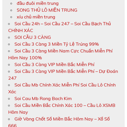
đầu đuôi miền trung
SONG THỦ LÔ MIỀN TRUNG
xíu chủ miền trung
Soi Cầu 24h – Soi Cầu 247 – Soi Cầu Bạch Thủ
CHÍNH XÁC
SOI CẦU 3 CÀNG
Soi Cầu 3 Càng 3 Miền Tỷ Lệ Trúng 99%
Soi Cầu 3 Càng Miền Nam Cực Chuẩn Miễn Phí
Hôm Nay 100%
Soi Cầu 3 Càng VIP Miền Bắc Miễn Phí
Soi Cầu 3 Càng VIP Miền Bắc Miễn Phí – Dự Đoán
247
Soi Cầu Mb Chính Xác Miễn Phí Soi Cầu Lô Chính
Xác
Soi Cau Mb Rong Bach Kim
Soi Cầu Miền Bắc Chính Xác 100 – Cầu Lô XSMB
Hôm Nay
Giờ Vàng Chốt Số Miền Bắc Hôm Nay – Xổ Số
666