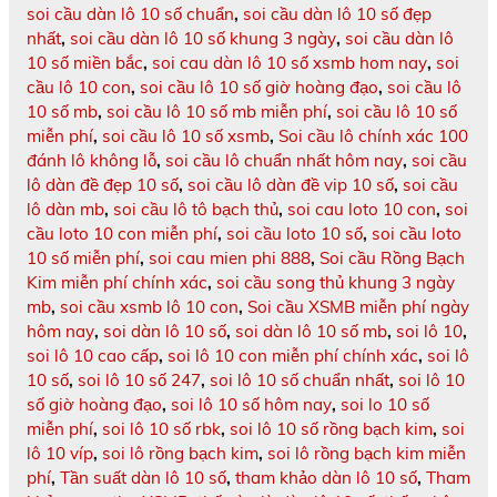
soi cầu dàn lô 10 số chuẩn
,
soi cầu dàn lô 10 số đẹp
nhất
,
soi cầu dàn lô 10 số khung 3 ngày
,
soi cầu dàn lô
10 số miền bắc
,
soi cau dàn lô 10 số xsmb hom nay
,
soi
cầu lô 10 con
,
soi cầu lô 10 số giờ hoàng đạo
,
soi cầu lô
10 số mb
,
soi cầu lô 10 số mb miễn phí
,
soi cầu lô 10 số
miễn phí
,
soi cầu lô 10 số xsmb
,
Soi cầu lô chính xác 100
đánh lô không lỗ
,
soi cầu lô chuẩn nhất hôm nay
,
soi cầu
lô dàn đề đẹp 10 số
,
soi cầu lô dàn đề vip 10 số
,
soi cầu
lô dàn mb
,
soi cầu lô tô bạch thủ
,
soi cau loto 10 con
,
soi
cầu loto 10 con miễn phí
,
soi cầu loto 10 số
,
soi cầu loto
10 số miễn phí
,
soi cau mien phi 888
,
Soi cầu Rồng Bạch
Kim miễn phí chính xác
,
soi cầu song thủ khung 3 ngày
mb
,
soi cầu xsmb lô 10 con
,
Soi cầu XSMB miễn phí ngày
hôm nay
,
soi dàn lô 10 số
,
soi dàn lô 10 số mb
,
soi lô 10
,
soi lô 10 cao cấp
,
soi lô 10 con miễn phí chính xác
,
soi lô
10 số
,
soi lô 10 số 247
,
soi lô 10 số chuẩn nhất
,
soi lô 10
số giờ hoàng đạo
,
soi lô 10 số hôm nay
,
soi lo 10 số
miễn phí
,
soi lô 10 số rbk
,
soi lô 10 số rồng bạch kim
,
soi
lô 10 víp
,
soi lô rồng bạch kim
,
soi lô rồng bạch kim miễn
phí
,
Tần suất dàn lô 10 số
,
tham khảo dàn lô 10 số
,
Tham