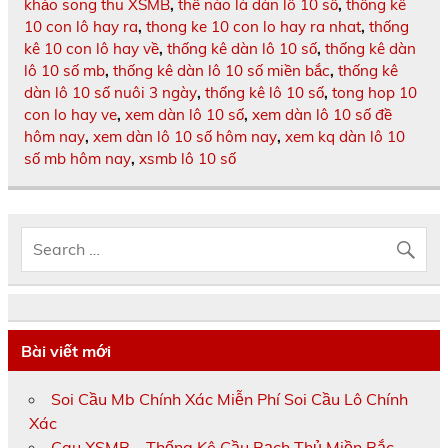
khảo song thu XSMB
,
thế nào là dàn lô 10 số
,
thống kê
10 con lô hay ra
,
thong ke 10 con lo hay ra nhat
,
thống
kê 10 con lô hay về
,
thống kê dàn lô 10 số
,
thống kê dàn
lô 10 số mb
,
thống kê dàn lô 10 số miền bắc
,
thống kê
dàn lô 10 số nuôi 3 ngày
,
thống kê lô 10 số
,
tong hop 10
con lo hay ve
,
xem dàn lô 10 số
,
xem dàn lô 10 số đề
hôm nay
,
xem dàn lô 10 số hôm nay
,
xem kq dàn lô 10
số mb hôm nay
,
xsmb lô 10 số
Bài viết mới
Soi Cầu Mb Chính Xác Miễn Phí Soi Cầu Lô Chính
Xác
Cau XSMB – Thống Kê Cầu Bạch Thủ Miền Bắc