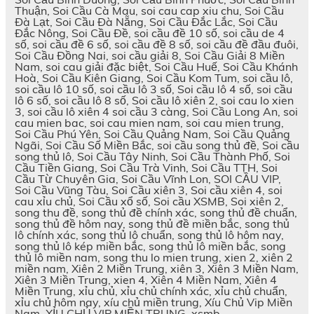
Thuận, Soi Cầu Cà Mau, soi cau cap xiu chu, Soi Cầu
Đà Lạt, Soi Cầu Đà Nẵng, Soi Cầu Đắc Lắc, Soi Cầu
Đắc Nông, Soi Cầu Đề, soi cầu đề 10 số, soi cầu de 4
số, soi cầu đề 6 số, soi cầu đề 8 số, soi cầu đề đầu đuôi,
Soi Cầu Đồng Nai, soi cầu giải 8, Soi Cầu Giải 8 Miền
Nam, soi cau giải đặc biệt, Soi Cầu Huế, Soi Cầu Khánh
Hoà, Soi Cầu Kiên Giang, Soi Cầu Kom Tum, soi cầu lô,
soi cầu lô 10 số, soi cầu lô 3 số, Soi cầu lô 4 số, soi cầu
lô 6 số, soi cầu lô 8 số, Soi cầu lô xiên 2, soi cau lo xien
3, soi cầu lô xiên 4 soi cầu 3 càng, Soi Cầu Long An, soi
cau mien bac, soi cau mien nam, soi cau mien trung,
Soi Cầu Phú Yên, Soi Cầu Quảng Nam, Soi Cầu Quảng
Ngãi, Soi Cầu Số Miền Bắc, soi cầu song thủ đề, Soi cầu
song thủ lô, Soi Cầu Tây Ninh, Soi Cầu Thành Phố, Soi
Cầu Tiền Giang, Soi Cầu Trà Vinh, Soi Cầu TTH, Soi
Cầu Từ Chuyên Gia, Soi Cầu Vĩnh Lon, SOI CẦU VIP,
Soi Cầu Vũng Tàu, Soi Cầu xiên 3, Soi cầu xiên 4, soi
cau xỉu chủ, Soi Cầu xổ số, Soi cầu XSMB, Soi xiên 2,
song thu đề, song thủ đề chính xác, song thủ đề chuẩn,
song thủ đề hôm nay, song thủ đề miền bắc, song thủ
lô chính xác, song thủ lô chuẩn, song thủ lô hôm nay,
song thủ lô kép miền bắc, song thủ lô miền bắc, song
thủ lô miền nam, song thu lo mien trung, xien 2, xiên 2
miền nam, Xiên 2 Miền Trung, xiên 3, Xiên 3 Miền Nam,
Xiên 3 Miền Trung, xien 4, Xiên 4 Miền Nam, Xiên 4
Miền Trung, xỉu chủ, xỉu chủ chính xác, xỉu chủ chuẩn,
xỉu chủ hôm nay, xíu chủ miền trung, Xíu Chủ Vip Miền
Nam, XỈU CHỦ VIP MIỀN TRUNG, xsmb