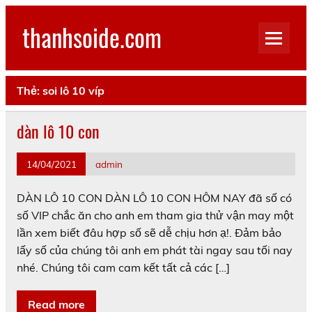
Skip
to
thanhsoide.com
content
Thẻ:
soi lô 10 víp
dàn lô 10 con
14/04/2021
admin
DÀN LÔ 10 CON DÀN LÔ 10 CON HÔM NAY đã số có
số VIP chắc ăn cho anh em tham gia thử vận may một
lần xem biết đâu hợp số sẽ dễ chịu hơn ạ!. Đảm bảo
lấy số của chúng tôi anh em phát tài ngay sau tối nay
nhé. Chúng tôi cam cam kết tất cả các […]
Read more